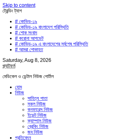
Skip to content
ট্রেন্ডিং ট্যাগ
# কোভিড-১৯
# কোভিড-১৯ বাংলাদেশ পরিস্থিতি
# শোক সংবাদ
# করোনা আপডেট
# কোভিড-১৯ এ বাংলাদেশের সর্বশেষ পরিস্থিতি
# আমরা শোকাহত
Saturday, Aug 8, 2026
প্ল্যাটফর্ম
মেডিকেল ও ডেন্টাল নিউজ পোর্টাল
হোম
নিউজ
সাহিত্য পাতা
সকল নিউজ
কনফারেন্স নিউজ
ইভেন্ট নিউজ
ক্যাম্পাস নিউজ
ব্রেকিং নিউজ
জব নিউজ
প্রতিবেদন