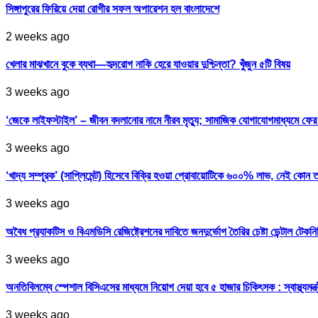
সিঙ্গাপুরের ফিরিয়ে দেয়া রোগীর সফল অপারেশন হল বাংলাদেশে
2 weeks ago
খেলার মাঝখানে বুকে ব্যথা—হৃদরোগ নাকি হেরে যাওয়ার দুশ্চিন্তা? খুঁজুন ৫টি বিষয়
3 weeks ago
‘জেকে লাইফস্টাইল’ – জীবন বদলানোর নামে নীরব মৃত্যু; সামাজিক যোগাযোগমাধ্যমে ফ
3 weeks ago
‘খাদ্য সম্পূরক’ (সাপ্লিমেন্ট) হিসেবে বিক্রি হওয়া প্রোবায়োটিকে ৬০০% লাভ, নেই কোন 
3 weeks ago
অবৈধ প্র‍্যাকটিস ও বিএমডিসি রেজিষ্ট্রেশনের দাবিতে জনদুর্ভোগ তৈরির চেষ্টা ডেন্টাল টেকন
3 weeks ago
অনতিবিলম্বে স্পেশাল বিসিএসের মাধ্যমে নিয়োগ দেয়া হবে ৫ হাজার চিকিৎসক : স্বাস্থ্যমন্ত্
3 weeks ago