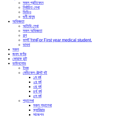
সকল প্রতিবেদন
নির্বাচিত লেখা
ভিডিও
গুনী মানুষ
অভিজ্ঞতা
অতিথি লেখা
সকল অভিজ্ঞতা
গল্প
ফার্স্ট ইয়ার
For First year medical student.
ভাবনা
সকল
জবস কর্ণার
কোয়াক হান্ট
ডাউনলোড
ইবুক
মেডিকেল টেক্সট বই
১ম বর্ষ
২য় বর্ষ
৩য় বর্ষ
৪র্থ বর্ষ
৫ম বর্ষ
পড়ালেখা
সকল পড়ালেখা
ক্যারিয়ার
সাজেশন