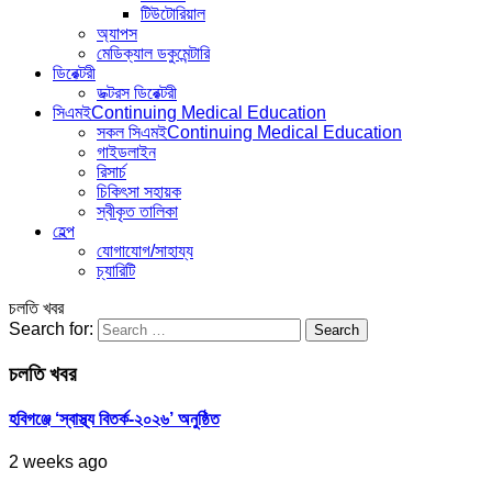
টিউটোরিয়াল
অ্যাপস
মেডিক্যাল ডকুমেন্টারি
ডিরেক্টরী
ডক্টরস ডিরেক্টরী
সিএমই
Continuing Medical Education
সকল সিএমই
Continuing Medical Education
গাইডলাইন
রিসার্চ
চিকিৎসা সহায়ক
স্বীকৃত তালিকা
হেল্প
যোগাযোগ/সাহায্য
চ্যারিটি
চলতি খবর
Search for:
চলতি খবর
হবিগঞ্জে ‘স্বাস্থ্য বিতর্ক-২০২৬’ অনুষ্ঠিত
2 weeks ago