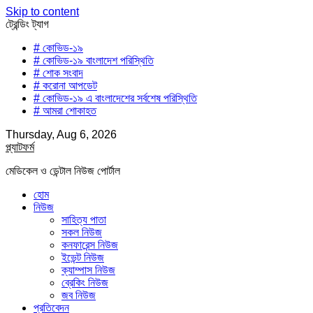
Skip to content
ট্রেন্ডিং ট্যাগ
# কোভিড-১৯
# কোভিড-১৯ বাংলাদেশ পরিস্থিতি
# শোক সংবাদ
# করোনা আপডেট
# কোভিড-১৯ এ বাংলাদেশের সর্বশেষ পরিস্থিতি
# আমরা শোকাহত
Thursday, Aug 6, 2026
প্ল্যাটফর্ম
মেডিকেল ও ডেন্টাল নিউজ পোর্টাল
হোম
নিউজ
সাহিত্য পাতা
সকল নিউজ
কনফারেন্স নিউজ
ইভেন্ট নিউজ
ক্যাম্পাস নিউজ
ব্রেকিং নিউজ
জব নিউজ
প্রতিবেদন