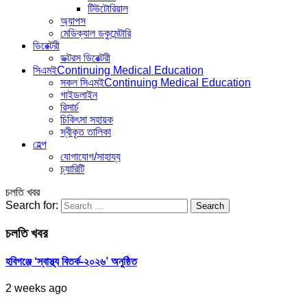
টিউটোরিয়াল
অ্যাপস
মেডিক্যাল ডকুমেন্টারি
ডিরেক্টরী
ডক্টরস ডিরেক্টরী
সিএমই
Continuing Medical Education
সকল সিএমই
Continuing Medical Education
গাইডলাইন
রিসার্চ
চিকিৎসা সহায়ক
স্বীকৃত তালিকা
হেল্প
যোগাযোগ/সাহায্য
চ্যারিটি
চলতি খবর
Search for:
চলতি খবর
হবিগঞ্জে ‘স্বাস্থ্য বিতর্ক-২০২৬’ অনুষ্ঠিত
2 weeks ago