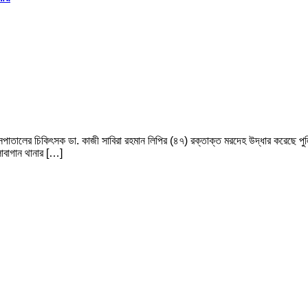
সপাতালের চিকিৎসক ডা. কাজী সাবিরা রহমান লিপির (৪৭) রক্তাক্ত মরদেহ উদ্ধার করেছে পু
াবাগান থানার […]