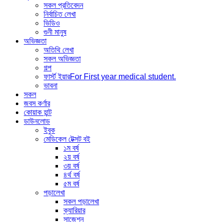
সকল প্রতিবেদন
নির্বাচিত লেখা
ভিডিও
গুনী মানুষ
অভিজ্ঞতা
অতিথি লেখা
সকল অভিজ্ঞতা
গল্প
ফার্স্ট ইয়ার
For First year medical student.
ভাবনা
সকল
জবস কর্ণার
কোয়াক হান্ট
ডাউনলোড
ইবুক
মেডিকেল টেক্সট বই
১ম বর্ষ
২য় বর্ষ
৩য় বর্ষ
৪র্থ বর্ষ
৫ম বর্ষ
পড়ালেখা
সকল পড়ালেখা
ক্যারিয়ার
সাজেশন