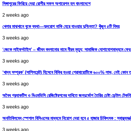
সিঙ্গাপুরের ফিরিয়ে দেয়া রোগীর সফল অপারেশন হল বাংলাদেশে
2 weeks ago
খেলার মাঝখানে বুকে ব্যথা—হৃদরোগ নাকি হেরে যাওয়ার দুশ্চিন্তা? খুঁজুন ৫টি বিষয়
3 weeks ago
‘জেকে লাইফস্টাইল’ – জীবন বদলানোর নামে নীরব মৃত্যু; সামাজিক যোগাযোগমাধ্যমে ফ
3 weeks ago
‘খাদ্য সম্পূরক’ (সাপ্লিমেন্ট) হিসেবে বিক্রি হওয়া প্রোবায়োটিকে ৬০০% লাভ, নেই কোন 
3 weeks ago
অবৈধ প্র‍্যাকটিস ও বিএমডিসি রেজিষ্ট্রেশনের দাবিতে জনদুর্ভোগ তৈরির চেষ্টা ডেন্টাল টেকন
3 weeks ago
অনতিবিলম্বে স্পেশাল বিসিএসের মাধ্যমে নিয়োগ দেয়া হবে ৫ হাজার চিকিৎসক : স্বাস্থ্যমন্ত্
3 weeks ago