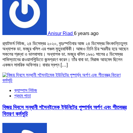
Anisur Riad
6 years ago
প্ল্যাটফর্ম নিউজ, ২৪ ডিসেম্বর ২০২০, বৃহঃস্পতিবার আজ ২৪ ডিসেম্বর কিংবদন্তিতুল্য
অধ্যাপক ডা. মনছুর খলিল এর পঞ্চম মৃত্যুবার্ষিকী। আজও তিনি চির স্মরনীয় হয়ে আছেন
সকলের শ্রদ্ধা ও ভালবাসায়। অধ্যাপক ডা. মনছুর খলিল ১৯৬১ সালের ৫ ডিসেম্বর
পাকিস্তানের রাওয়ালপিন্ডিতে জন্মগ্রহণ করেন। তাঁর বাবা ডা. মিরাজ আহমেদ ছিলেন
একজন সামরিক অফিসার। বাবার স্বপ্ন […]
ক্যাম্পাস নিউজ
প্রথম পাতা
বিজয় দিবসে সন্ধানী শসৈনইমেক ইউনিটের পুষ্পার্ঘ্য অর্পণ এবং শীতবস্ত্র
বিতরণ কর্মসূচি