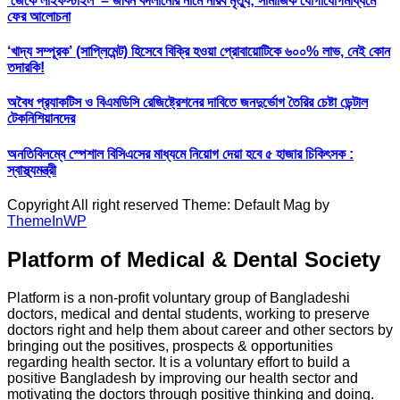
‘জেকে লাইফস্টাইল’ – জীবন বদলানোর নামে নীরব মৃত্যু; সামাজিক যোগাযোগমাধ্যমে
ফের আলোচনা
‘খাদ্য সম্পূরক’ (সাপ্লিমেন্ট) হিসেবে বিক্রি হওয়া প্রোবায়োটিকে ৬০০% লাভ, নেই কোন
তদারকি!
অবৈধ প্র‍্যাকটিস ও বিএমডিসি রেজিষ্ট্রেশনের দাবিতে জনদুর্ভোগ তৈরির চেষ্টা ডেন্টাল
টেকনিশিয়ানদের
অনতিবিলম্বে স্পেশাল বিসিএসের মাধ্যমে নিয়োগ দেয়া হবে ৫ হাজার চিকিৎসক :
স্বাস্থ্যমন্ত্রী
Copyright All right reserved Theme: Default Mag by
ThemeInWP
Platform of Medical & Dental Society
Platform is a non-profit voluntary group of Bangladeshi
doctors, medical and dental students, working to preserve
doctors right and help them about career and other sectors by
bringing out the positives, prospects & opportunities
regarding health sector. It is a voluntary effort to build a
positive Bangladesh by improving our health sector and
motivating the doctors through positive thinking and doing.