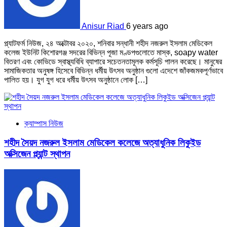
Anisur Riad
6 years ago
প্ল্যাটফর্ম নিউজ, ২৪ অক্টোবর ২০২০, শনিবার সন্ধানী শহীদ নজরুল ইসলাম মেডিকেল
কলেজ ইউনিট কিশোরগঞ্জ সদরের বিভিন্ন পূজা মণ্ডপগুলোতে মাস্ক, soapy water
বিতরণ এবং কোভিডে স্বাস্থ্যবিধি ব্যাপারে সচেতনতামূলক কর্মসূচি পালন করেছে। মানুষের
সামাজিকতার অনুষঙ্গ হিসেবে বিভিন্ন ধর্মীয় উৎসব অনুষ্ঠান গুলো এদেশে জাঁকজমকপূর্ণভাবে
পালিত হয়। যুগ যুগ ধরে ধর্মীয় উৎসব অনুষ্ঠানে লোক […]
ক্যাম্পাস নিউজ
শহীদ সৈয়দ নজরুল ইসলাম মেডিকেল কলেজে অত্যাধুনিক লিকুইড
অক্সিজেন প্ল্যান্ট স্থাপন