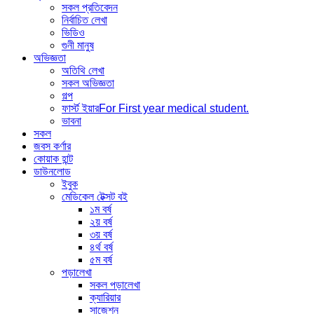
সকল প্রতিবেদন
নির্বাচিত লেখা
ভিডিও
গুনী মানুষ
অভিজ্ঞতা
অতিথি লেখা
সকল অভিজ্ঞতা
গল্প
ফার্স্ট ইয়ার
For First year medical student.
ভাবনা
সকল
জবস কর্ণার
কোয়াক হান্ট
ডাউনলোড
ইবুক
মেডিকেল টেক্সট বই
১ম বর্ষ
২য় বর্ষ
৩য় বর্ষ
৪র্থ বর্ষ
৫ম বর্ষ
পড়ালেখা
সকল পড়ালেখা
ক্যারিয়ার
সাজেশন