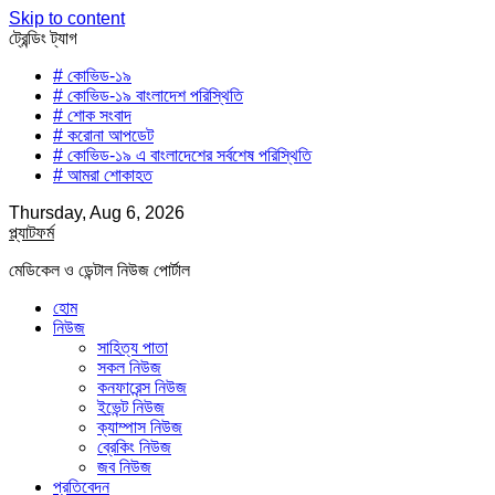
Skip to content
ট্রেন্ডিং ট্যাগ
# কোভিড-১৯
# কোভিড-১৯ বাংলাদেশ পরিস্থিতি
# শোক সংবাদ
# করোনা আপডেট
# কোভিড-১৯ এ বাংলাদেশের সর্বশেষ পরিস্থিতি
# আমরা শোকাহত
Thursday, Aug 6, 2026
প্ল্যাটফর্ম
মেডিকেল ও ডেন্টাল নিউজ পোর্টাল
হোম
নিউজ
সাহিত্য পাতা
সকল নিউজ
কনফারেন্স নিউজ
ইভেন্ট নিউজ
ক্যাম্পাস নিউজ
ব্রেকিং নিউজ
জব নিউজ
প্রতিবেদন