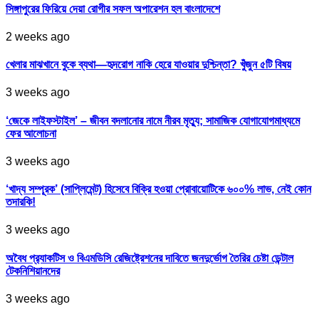
সিঙ্গাপুরের ফিরিয়ে দেয়া রোগীর সফল অপারেশন হল বাংলাদেশে
2 weeks ago
খেলার মাঝখানে বুকে ব্যথা—হৃদরোগ নাকি হেরে যাওয়ার দুশ্চিন্তা? খুঁজুন ৫টি বিষয়
3 weeks ago
‘জেকে লাইফস্টাইল’ – জীবন বদলানোর নামে নীরব মৃত্যু; সামাজিক যোগাযোগমাধ্যমে
ফের আলোচনা
3 weeks ago
‘খাদ্য সম্পূরক’ (সাপ্লিমেন্ট) হিসেবে বিক্রি হওয়া প্রোবায়োটিকে ৬০০% লাভ, নেই কোন
তদারকি!
3 weeks ago
অবৈধ প্র‍্যাকটিস ও বিএমডিসি রেজিষ্ট্রেশনের দাবিতে জনদুর্ভোগ তৈরির চেষ্টা ডেন্টাল
টেকনিশিয়ানদের
3 weeks ago