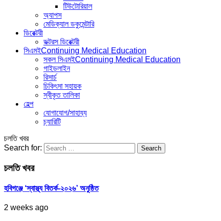
টিউটোরিয়াল
অ্যাপস
মেডিক্যাল ডকুমেন্টারি
ডিরেক্টরী
ডক্টরস ডিরেক্টরী
সিএমই
Continuing Medical Education
সকল সিএমই
Continuing Medical Education
গাইডলাইন
রিসার্চ
চিকিৎসা সহায়ক
স্বীকৃত তালিকা
হেল্প
যোগাযোগ/সাহায্য
চ্যারিটি
চলতি খবর
Search for:
চলতি খবর
হবিগঞ্জে ‘স্বাস্থ্য বিতর্ক-২০২৬’ অনুষ্ঠিত
2 weeks ago