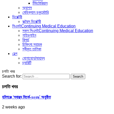
টিউটোরিয়াল
অ্যাপস
মেডিক্যাল ডকুমেন্টারি
ডিরেক্টরী
ডক্টরস ডিরেক্টরী
সিএমই
Continuing Medical Education
সকল সিএমই
Continuing Medical Education
গাইডলাইন
রিসার্চ
চিকিৎসা সহায়ক
স্বীকৃত তালিকা
হেল্প
যোগাযোগ/সাহায্য
চ্যারিটি
চলতি খবর
Search for:
চলতি খবর
হবিগঞ্জে ‘স্বাস্থ্য বিতর্ক-২০২৬’ অনুষ্ঠিত
2 weeks ago