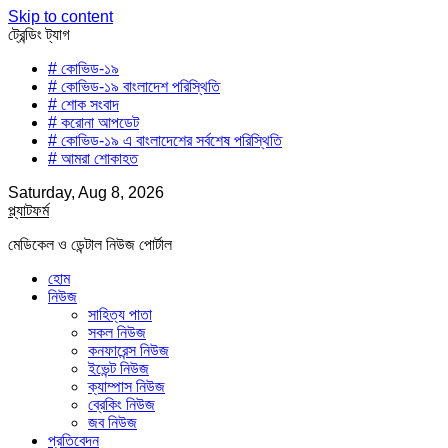
Skip to content
ট্রেন্ডিং ট্যাগ
# কোভিড-১৯
# কোভিড-১৯ বাংলাদেশ পরিস্থিতি
# শোক সংবাদ
# করোনা আপডেট
# কোভিড-১৯ এ বাংলাদেশের সর্বশেষ পরিস্থিতি
# আমরা শোকাহত
Saturday, Aug 8, 2026
প্ল্যাটফর্ম
মেডিকেল ও ডেন্টাল নিউজ পোর্টাল
হোম
নিউজ
সাহিত্য পাতা
সকল নিউজ
কনফারেন্স নিউজ
ইভেন্ট নিউজ
ক্যাম্পাস নিউজ
ব্রেকিং নিউজ
জব নিউজ
প্রতিবেদন