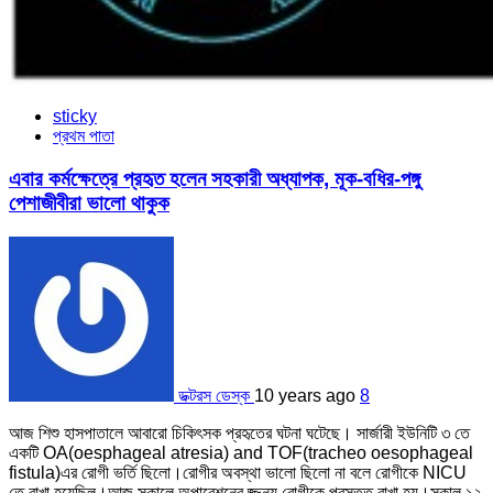
sticky
প্রথম পাতা
এবার কর্মক্ষেত্রে প্রহৃত হলেন সহকারী অধ্যাপক, মূক-বধির-পঙ্গু
পেশাজীবীরা ভালো থাকুক
ডক্টরস ডেস্ক
10 years ago
8
আজ শিশু হাসপাতালে আবারো চিকিৎসক প্রহৃতের ঘটনা ঘটেছে। সার্জারী ইউনিটি ৩ তে
একটি OA(oesphageal atresia) and TOF(tracheo oesophageal
fistula)এর রোগী ভর্তি ছিলো।রোগীর অবস্থা ভালো ছিলো না বলে রোগীকে NICU
তে রাখা হয়েছিল।আজ সকালে অপারেশনের জ্জন্য রোগীকে প্রস্তুত রাখা হয়।সকাল ১২