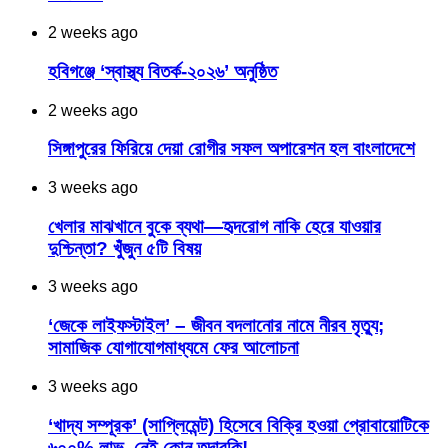
2 weeks ago
হবিগঞ্জে ‘স্বাস্থ্য বিতর্ক-২০২৬’ অনুষ্ঠিত
2 weeks ago
সিঙ্গাপুরের ফিরিয়ে দেয়া রোগীর সফল অপারেশন হল বাংলাদেশে
3 weeks ago
খেলার মাঝখানে বুকে ব্যথা—হৃদরোগ নাকি হেরে যাওয়ার
দুশ্চিন্তা? খুঁজুন ৫টি বিষয়
3 weeks ago
‘জেকে লাইফস্টাইল’ – জীবন বদলানোর নামে নীরব মৃত্যু;
সামাজিক যোগাযোগমাধ্যমে ফের আলোচনা
3 weeks ago
‘খাদ্য সম্পূরক’ (সাপ্লিমেন্ট) হিসেবে বিক্রি হওয়া প্রোবায়োটিকে
৬০০% লাভ, নেই কোন তদারকি!