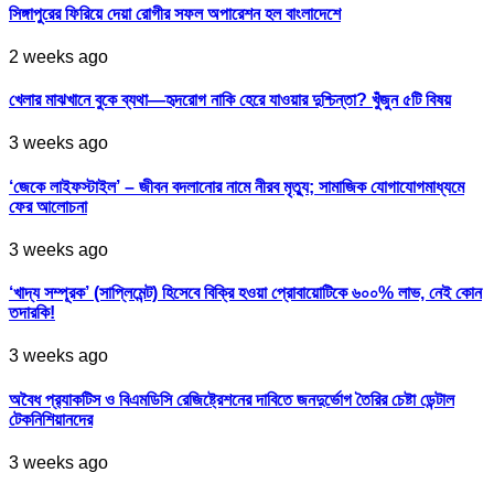
সিঙ্গাপুরের ফিরিয়ে দেয়া রোগীর সফল অপারেশন হল বাংলাদেশে
2 weeks ago
খেলার মাঝখানে বুকে ব্যথা—হৃদরোগ নাকি হেরে যাওয়ার দুশ্চিন্তা? খুঁজুন ৫টি বিষয়
3 weeks ago
‘জেকে লাইফস্টাইল’ – জীবন বদলানোর নামে নীরব মৃত্যু; সামাজিক যোগাযোগমাধ্যমে
ফের আলোচনা
3 weeks ago
‘খাদ্য সম্পূরক’ (সাপ্লিমেন্ট) হিসেবে বিক্রি হওয়া প্রোবায়োটিকে ৬০০% লাভ, নেই কোন
তদারকি!
3 weeks ago
অবৈধ প্র‍্যাকটিস ও বিএমডিসি রেজিষ্ট্রেশনের দাবিতে জনদুর্ভোগ তৈরির চেষ্টা ডেন্টাল
টেকনিশিয়ানদের
3 weeks ago