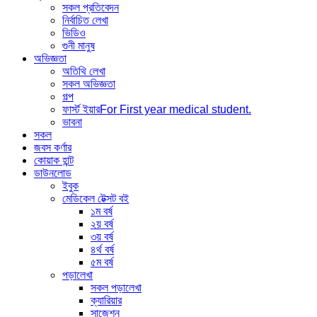
সকল প্রতিবেদন
নির্বাচিত লেখা
ভিডিও
গুনী মানুষ
অভিজ্ঞতা
অতিথি লেখা
সকল অভিজ্ঞতা
গল্প
ফার্স্ট ইয়ার
For First year medical student.
ভাবনা
সকল
জবস কর্ণার
কোয়াক হান্ট
ডাউনলোড
ইবুক
মেডিকেল টেক্সট বই
১ম বর্ষ
২য় বর্ষ
৩য় বর্ষ
৪র্থ বর্ষ
৫ম বর্ষ
পড়ালেখা
সকল পড়ালেখা
ক্যারিয়ার
সাজেশন