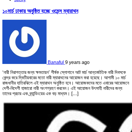
১০মার্চ ঢাকায় অনুষ্ঠিত হচ্ছে ওমেন্স ম্যারাথন
Banaful
9 years ago
‘নারী নিরাপত্তার জন্য ক্ষমতায়ন’ শীর্ষক স্লোগানে আট মার্চ আন্তর্জাতিক নারী দিবসকে
কেন্দ্র করে দ্বিতীয়বারের মতো নারী ম্যারাথনের আয়োজন করা হয়েছে। আগামী ১০ মার্চ
রাজধানীর হাতিরঝিলে এই ম্যারাথন অনুষ্ঠিত হবে। আয়োজকদের মতে এবারের আয়োজনে
দেশী-বিদেশী হাজারো নারী অংশগ্রহণ করবেন। এই আয়োজন উৎসাহী নারীদের জন্য
তাদের প্রচার এবং ব্র্যান্ডিংয়ের এক বড় মাধ্যম। […]