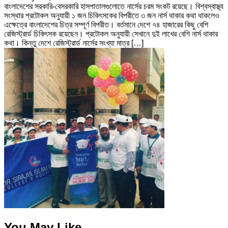
বাংলাদেশের সরকারি-বেসরকারি হাসপাতালগুলোতে নার্সের চরম সংকট রয়েছে। বিশ্বস্বাস্থ্য
সংস্থার প্রটোকল অনুযায়ী ১ জন চিকিৎসকের বিপরীতে ৩ জন নার্স থাকার কথা থাকলেও
এক্ষেত্রে বাংলাদেশের চিত্র সম্পূর্ণ বিপরীত। বর্তমানে দেশে ৭৪ হাজারের কিছু বেশি
রেজিস্ট্রার্ড চিকিৎসক রয়েছেন। প্রটোকল অনুযায়ী সেখানে দুই লাখের বেশি নার্স থাকার
কথা। কিন্তু দেশে রেজিস্ট্রার্ড নার্সের সংখ্যা মাত্র […]
You May Like