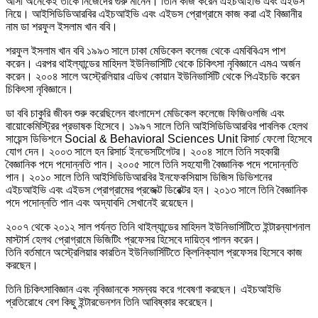
আসা অনেকেই তাঁকে নিজেদের গুরু মানেন। তিনি কাজ করেন এইচআইভি এবং এইডস
নিয়ে। আইসিডিডিআরবির এইচআইভি এবং এইডস প্রোগ্রামে কাজ করা এই বিজ্ঞানীর
নাম ডা শরফুল ইসলাম খান ববি।
শরফুল ইসলাম খান ববি ১৯৯৩ সালে ঢাকা মেডিকেল কলেজ থেকে এমবিবিএস পাশ
করেন। এরপর থাইল্যান্ডের মাহিদল ইউনিভার্সিটি থেকে চিকিৎসা নৃবিজ্ঞানে এমএ অর্জন
করেন। ২০০৪ সালে অস্ট্রেলিয়ার এডিথ কোয়ান ইউনিভার্সিটি থেকে পিএইচডি করেন
চিকিৎসা নৃবিজ্ঞানে।
ডা ববি চাকুরি জীবন শুরু করেছিলেন বাংলাদেশ মেডিকেল কলেজে ফিজিওলজি এবং
বায়োকেমিস্ট্রির প্রভাষক হিসেবে। ১৯৯৭ সালে তিনি আইসিডিডিআরবির পাবলিক হেলথ
সায়েন্স ডিভিশনে Social & Behavioral Sciences Unit রিসার্চ ফেলো হিসেবে
যোগ দেন। ২০০৩ সালে হন রিসার্চ ইনভেসটিগেটর। ২০০৪ সালে তিনি সহকারী
বৈজ্ঞানিক পদে পদোন্নতি পান। ২০০৫ সালে তিনি সহযোগী বৈজ্ঞানিক পদে পদোন্নতি
পান। ২০১০ সালে তিনি আইসিডিডিআরবির ইনফেকসিয়াস ডিজিস ডিভিশনের
এইচআইভি এবং এইডস প্রোগ্রামের প্রজেক্ট ডিরেক্টর হন। ২০১৩ সালে তিনি বৈজ্ঞানিক
পদে পদোন্নতি পান এবং অদ্যাবদি সেখানেই রয়েছেন।
২০০৭ থেকে ২০১২ সাল পর্যন্ত তিনি থাইল্যান্ডের মাহিদল ইউনিভার্সিটিতে ইন্টারন্যাশনাল
মাস্টার্স হেলথ প্রোগ্রামে ভিজিটিং প্রফেসর হিসেবে দায়িত্ব পালন করেন।
তিনি বর্তমানে অস্ট্রেলিয়ার কারতিন ইউনিভার্সিটিতে ক্লিনিক্যাল প্রফেসর হিসেবে কাজ
করছেন।
তিনি চিকিৎসাবিজ্ঞান এবং নৃবিজ্ঞানকে সমন্বয় করে গবেষণা করছেন। এইচআইভি
প্রতিরোধে বেশ কিছু ইন্টারভেনশন তিনি আবিষ্কার করেছেন।