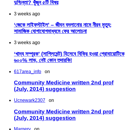
দুশ্চিন্তা? খুঁজুন ৫টি বিষয়
3 weeks ago
‘জেকে লাইফস্টাইল’ – জীবন বদলানোর নামে নীরব মৃত্যু;
সামাজিক যোগাযোগমাধ্যমে ফের আলোচনা
3 weeks ago
‘খাদ্য সম্পূরক’ (সাপ্লিমেন্ট) হিসেবে বিক্রি হওয়া প্রোবায়োটিকে
৬০০% লাভ, নেই কোন তদারকি!
617area_info
on
Community Medicine written 2nd prof
(July, 2014) suggestion
Ucnewark2307
on
Community Medicine written 2nd prof
(July, 2014) suggestion
Margery
on