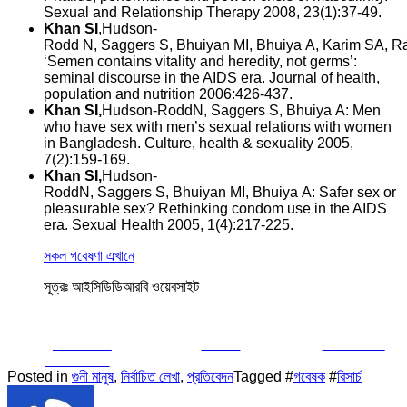
Sexual and Relationship Therapy 2008, 23(1):37-49.
Khan SI
,Hudson-
Rodd N, Saggers S, Bhuiyan MI, Bhuiya A, Karim SA, Ra
‘Semen contains vitality and heredity, not germs’:
seminal discourse in the AIDS era. Journal of health,
population and nutrition 2006:426-437.
Khan SI,
Hudson-RoddN, Saggers S, Bhuiya A: Men
who have sex with men’s sexual relations with women
in Bangladesh. Culture, health & sexuality 2005,
7(2):159-169.
Khan SI,
Hudson-
RoddN, Saggers S, Bhuiyan MI, Bhuiya A: Safer sex or
pleasurable sex? Rethinking condom use in the AIDS
era. Sexual Health 2005, 1(4):217-225.
সকল গবেষণা এখানে
সূত্রঃ আইসিডিডিআরবি ওয়েবসাইট
Share on
Tweet
Follow us
Facebook
Posted in
গুনী মানুষ
,
নির্বাচিত লেখা
,
প্রতিবেদন
Tagged #
গবেষক
#
রিসার্চ