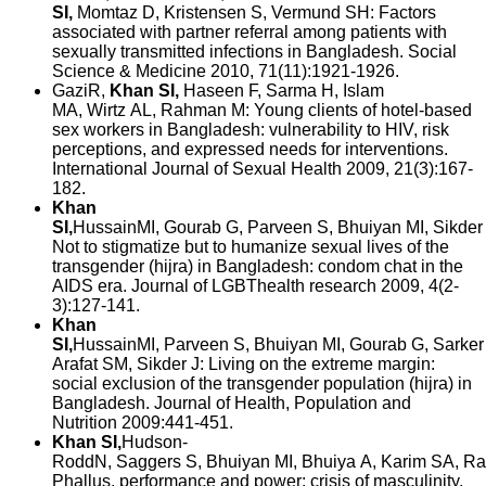
SI,
Momtaz D, Kristensen S, Vermund SH: Factors
associated with partner referral among patients with
sexually transmitted infections in Bangladesh. Social
Science & Medicine 2010, 71(11):1921-1926.
GaziR,
Khan SI,
Haseen F, Sarma H, Islam
MA, Wirtz AL, Rahman M: Young clients of hotel-based
sex workers in Bangladesh: vulnerability to HIV, risk
perceptions, and expressed needs for interventions.
International Journal of Sexual Health 2009, 21(3):167-
182.
Khan
SI,
HussainMI, Gourab G, Parveen S, Bhuiyan MI, Sikder 
Not to stigmatize but to humanize sexual lives of the
transgender (hijra) in Bangladesh: condom chat in the
AIDS era. Journal of LGBThealth research 2009, 4(2-
3):127-141.
Khan
SI,
HussainMI, Parveen S, Bhuiyan MI, Gourab G, Sarker
Arafat SM, Sikder J: Living on the extreme margin:
social exclusion of the transgender population (hijra) in
Bangladesh. Journal of Health, Population and
Nutrition 2009:441-451.
Khan SI,
Hudson-
RoddN, Saggers S, Bhuiyan MI, Bhuiya A, Karim SA, Ra
Phallus, performance and power: crisis of masculinity.