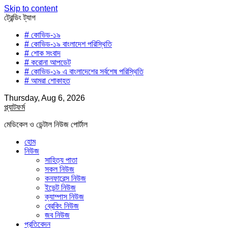
Skip to content
ট্রেন্ডিং ট্যাগ
# কোভিড-১৯
# কোভিড-১৯ বাংলাদেশ পরিস্থিতি
# শোক সংবাদ
# করোনা আপডেট
# কোভিড-১৯ এ বাংলাদেশের সর্বশেষ পরিস্থিতি
# আমরা শোকাহত
Thursday, Aug 6, 2026
প্ল্যাটফর্ম
মেডিকেল ও ডেন্টাল নিউজ পোর্টাল
হোম
নিউজ
সাহিত্য পাতা
সকল নিউজ
কনফারেন্স নিউজ
ইভেন্ট নিউজ
ক্যাম্পাস নিউজ
ব্রেকিং নিউজ
জব নিউজ
প্রতিবেদন