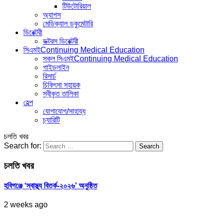
টিউটোরিয়াল
অ্যাপস
মেডিক্যাল ডকুমেন্টারি
ডিরেক্টরী
ডক্টরস ডিরেক্টরী
সিএমই
Continuing Medical Education
সকল সিএমই
Continuing Medical Education
গাইডলাইন
রিসার্চ
চিকিৎসা সহায়ক
স্বীকৃত তালিকা
হেল্প
যোগাযোগ/সাহায্য
চ্যারিটি
চলতি খবর
Search for:
চলতি খবর
হবিগঞ্জে ‘স্বাস্থ্য বিতর্ক-২০২৬’ অনুষ্ঠিত
2 weeks ago