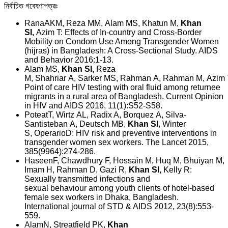
নির্বাচিত গবেষণাপত্রঃ
RanaAKM, Reza MM, Alam MS, Khatun M,
Khan
SI,
Azim T: Effects of In-country and Cross-Border
Mobility on Condom Use Among Transgender Women
(hijras) in Bangladesh: A Cross-Sectional Study. AIDS
and Behavior 2016:1-13.
Alam MS,
Khan SI,
Reza
M, Shahriar A, Sarker MS, Rahman A, Rahman M, Azim 
Point of care HIV testing with oral fluid among returnee
migrants in a rural area of Bangladesh. Current Opinion
in HIV and AIDS 2016, 11(1):S52-S58.
PoteatT, Wirtz AL, Radix A, Borquez A, Silva-
Santisteban A, Deutsch MB,
Khan SI
, Winter
S, OperarioD: HIV risk and preventive interventions in
transgender women sex workers. The Lancet 2015,
385(9964):274-286.
HaseenF, Chawdhury F, Hossain M, Huq M, Bhuiyan M,
Imam H, Rahman D, Gazi R,
Khan SI,
Kelly R:
Sexually transmitted infections and
sexual behaviour among youth clients of hotel-based
female sex workers in Dhaka, Bangladesh.
International journal of STD & AIDS 2012, 23(8):553-
559.
AlamN, Streatfield PK,
Khan