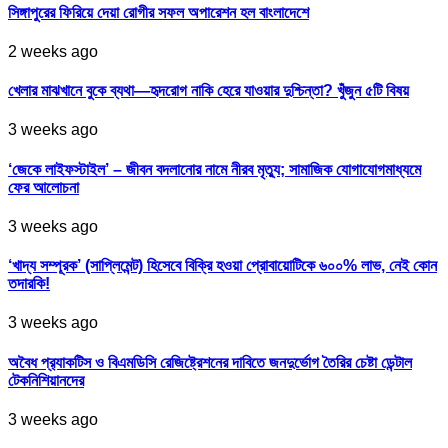
সিঙ্গাপুরের ফিরিয়ে দেয়া রোগীর সফল অপারেশন হল বাংলাদেশে
2 weeks ago
খেলার মাঝখানে বুকে ব্যথা—হৃদরোগ নাকি হেরে যাওয়ার দুশ্চিন্তা? খুঁজুন ৫টি বিষয়
3 weeks ago
‘জেকে লাইফস্টাইল’ – জীবন বদলানোর নামে নীরব মৃত্যু; সামাজিক যোগাযোগমাধ্যমে
ফের আলোচনা
3 weeks ago
‘খাদ্য সম্পূরক’ (সাপ্লিমেন্ট) হিসেবে বিক্রি হওয়া প্রোবায়োটিকে ৬০০% লাভ, নেই কোন
তদারকি!
3 weeks ago
অবৈধ প্র‍্যাকটিস ও বিএমডিসি রেজিষ্ট্রেশনের দাবিতে জনদুর্ভোগ তৈরির চেষ্টা ডেন্টাল
টেকনিশিয়ানদের
3 weeks ago