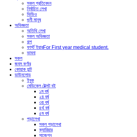
সকল প্রতিবেদন
নির্বাচিত লেখা
ভিডিও
গুনী মানুষ
অভিজ্ঞতা
অতিথি লেখা
সকল অভিজ্ঞতা
গল্প
ফার্স্ট ইয়ার
For First year medical student.
ভাবনা
সকল
জবস কর্ণার
কোয়াক হান্ট
ডাউনলোড
ইবুক
মেডিকেল টেক্সট বই
১ম বর্ষ
২য় বর্ষ
৩য় বর্ষ
৪র্থ বর্ষ
৫ম বর্ষ
পড়ালেখা
সকল পড়ালেখা
ক্যারিয়ার
সাজেশন