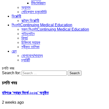
টিউটোরিয়াল
অ্যাপস
মেডিক্যাল ডকুমেন্টারি
ডিরেক্টরী
ডক্টরস ডিরেক্টরী
সিএমই
Continuing Medical Education
সকল সিএমই
Continuing Medical Education
গাইডলাইন
রিসার্চ
চিকিৎসা সহায়ক
স্বীকৃত তালিকা
হেল্প
যোগাযোগ/সাহায্য
চ্যারিটি
চলতি খবর
Search for:
চলতি খবর
হবিগঞ্জে ‘স্বাস্থ্য বিতর্ক-২০২৬’ অনুষ্ঠিত
2 weeks ago