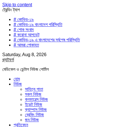
Skip to content
ট্রেন্ডিং ট্যাগ
# কোভিড-১৯
# কোভিড-১৯ বাংলাদেশ পরিস্থিতি
# শোক সংবাদ
# করোনা আপডেট
# কোভিড-১৯ এ বাংলাদেশের সর্বশেষ পরিস্থিতি
# আমরা শোকাহত
Saturday, Aug 8, 2026
প্ল্যাটফর্ম
মেডিকেল ও ডেন্টাল নিউজ পোর্টাল
হোম
নিউজ
সাহিত্য পাতা
সকল নিউজ
কনফারেন্স নিউজ
ইভেন্ট নিউজ
ক্যাম্পাস নিউজ
ব্রেকিং নিউজ
জব নিউজ
প্রতিবেদন