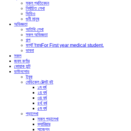
সকল প্রতিবেদন
নির্বাচিত লেখা
ভিডিও
গুনী মানুষ
অভিজ্ঞতা
অতিথি লেখা
সকল অভিজ্ঞতা
গল্প
ফার্স্ট ইয়ার
For First year medical student.
ভাবনা
সকল
জবস কর্ণার
কোয়াক হান্ট
ডাউনলোড
ইবুক
মেডিকেল টেক্সট বই
১ম বর্ষ
২য় বর্ষ
৩য় বর্ষ
৪র্থ বর্ষ
৫ম বর্ষ
পড়ালেখা
সকল পড়ালেখা
ক্যারিয়ার
সাজেশন