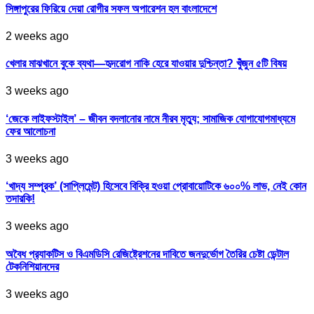
সিঙ্গাপুরের ফিরিয়ে দেয়া রোগীর সফল অপারেশন হল বাংলাদেশে
2 weeks ago
খেলার মাঝখানে বুকে ব্যথা—হৃদরোগ নাকি হেরে যাওয়ার দুশ্চিন্তা? খুঁজুন ৫টি বিষয়
3 weeks ago
‘জেকে লাইফস্টাইল’ – জীবন বদলানোর নামে নীরব মৃত্যু; সামাজিক যোগাযোগমাধ্যমে
ফের আলোচনা
3 weeks ago
‘খাদ্য সম্পূরক’ (সাপ্লিমেন্ট) হিসেবে বিক্রি হওয়া প্রোবায়োটিকে ৬০০% লাভ, নেই কোন
তদারকি!
3 weeks ago
অবৈধ প্র‍্যাকটিস ও বিএমডিসি রেজিষ্ট্রেশনের দাবিতে জনদুর্ভোগ তৈরির চেষ্টা ডেন্টাল
টেকনিশিয়ানদের
3 weeks ago