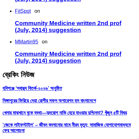
FitSpot
on
Community Medicine written 2nd prof
(July, 2014) suggestion
MMartin95
on
Community Medicine written 2nd prof
(July, 2014) suggestion
ব্রেকিং নিউজ
হবিগঞ্জে ‘স্বাস্থ্য বিতর্ক-২০২৬’ অনুষ্ঠিত
সিঙ্গাপুরের ফিরিয়ে দেয়া রোগীর সফল অপারেশন হল বাংলাদেশে
খেলার মাঝখানে বুকে ব্যথা—হৃদরোগ নাকি হেরে যাওয়ার দুশ্চিন্তা? খুঁজুন ৫টি বিষয়
‘জেকে লাইফস্টাইল’ – জীবন বদলানোর নামে নীরব মৃত্যু; সামাজিক যোগাযোগমাধ্যমে
ফের আলোচনা