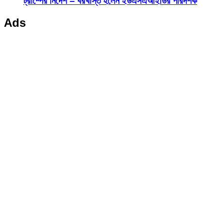
ট্রাম্পের নির্দেশ – বরখাস্ত হলেন ইউএসএআইডির পরিদর্শক
Ads