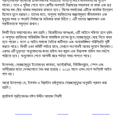
প্রাপ্তবয়স্ক ব্যক্তিরা চিকিৎসকদের সহায়তায় শান্তিপূর্ণভাবে জীবনাবসানের সুযোগ
পাবেন। তবে এ সুবিধা পেতে হলে রোগীর অবশ্যই নিরাময়ের সম্ভাবনা না থাকা এবং ছয়
মাসের কম বেঁচে থাকার সম্ভাবনা থাকতে হবে। বিলের সমর্থকেরা এটিকে মানবিক উদ্যোগ
হিসেবে তুলে ধরছেন। তাদের মতে, অসুস্থ ব্যক্তিদের যন্ত্রণামুক্ত জীবনাবসান এবং
মৃত্যুর সময় ও পদ্ধতি নির্ধারণের অধিকার থাকা উচিত। এটি তাদের আত্মসম্মান এবং
স্বাধীনতাকে সমুন্নত রাখবে।
বিলটি নিয়ে সমালোচনাও কম হয়নি। বিরোধীদের আশঙ্কা, এটি আইনে পরিণত হলে দুর্বল
ও অসুস্থ ব্যক্তিরা পারিবারিক কিংবা সামাজিক চাপের মুখে স্বেচ্ছামৃত্যু বেছে নিতে বাধ্য
হতে পারেন। ফলে এ আইন সমাজে নৈতিক জটিলতা এবং অনাকাঙ্ক্ষিত পরিস্থিতি সৃষ্টি
করতে পারে। বিলটি এখন কমিটি পর্যায়ে যাবে, যেখানে সংশোধনী আনার সুযোগ বিদ্যমান।
এরপর এটি চূড়ান্ত অনুমোদনের জন্য হাউস অব কমন্স এবং উচ্চকক্ষ হাউস অব লর্ডসে
পাঠানো হবে। অনুমোদন পেতে আগামী বছর পর্যন্ত সময় লাগতে পারে।
উল্লেখ্য, স্বেচ্ছামৃত্যু ইতোমধ্যে কানাডা, অস্ট্রেলিয়া, নিউজিল্যান্ড, স্পেন এবং
অস্ট্রিয়ার মতো দেশগুলোতে বৈধ করা হয়েছে। ২০১৫ সালে এসব দেশে সংশ্লিষ্ট আইন
পাস হয়।
আরো উল্লেখ্য যে, ইসলাম ও খ্রিস্টান ধর্মানুসারে স্বেচ্ছামৃত্যুর অনুমতি প্রদান করা
হয়নি।
প্ল্যাটফর্ম প্রতিবেদকঃ মঈন উদ্দীন আহমদ শিবলী
Share on
Tweet
Follow us