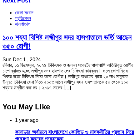
Next Post
জেলা সংবাদ
প্রতিবেদন
হাসপাতাল
১০০ শয্যা বিশিষ্ট লক্ষ্মীপুর সদর হাসপাতালে ভর্তি আছেন
৩৫০ রোগী!
Sun Dec 1 , 2024
রবিবার, ০১ ডিসেম্বর, ২০২৪ চিকিৎসক ও জনবল সংকটের পাশাপাশি অতিরিক্ত রোগীর
চাপে ব্যাহত হচ্ছে লক্ষ্মীপুর সদর হাসপাতালের চিকিৎসা কার্যক্রম। ফলে ভোগান্তির
শিকার হচ্ছে চিকিৎসা নিতে আসা রোগীরা। লক্ষ্মীপুর অঞ্চলের প্রায় ২০ লাখ মানুষকে
উন্নত চিকিৎসা সেবা দিতে ২০০৩ সালে লক্ষ্মীপুর সদর হাসপাতালকে ৫০ থেকে ১০০
শয্যায় উন্নীত করা হয়। ২০১৭ সালের […]
You May Like
1 year ago
কানাডার অর্থায়নে বাংলাদেশে কোভিড ও মাদকনীতির প্রভাব নিয়ে
গবেষণা করবেন গবেষকেরা