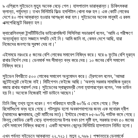
৯ এপ্রিলে সুইডেনে মৃত্যু অনেক বেড়ে গেল। হাসপাতাল ভারাক্রান্ত। চিকিৎসকরা
ক্লান্ত, পর্যুদস্ত। তখন মিলিটারি ফিল্ড হসপিটাল খোলা শুরু হল। এক কোটি লোকের
দেশে ৪০ লাখ আক্রান্ত হওয়ার আশঙ্কা করা হল। সুইডেনের অনেক মানুষই এ রকম
এক্সপেরিমেন্টে বিরক্ত হল।
ক্যারোলিনস্কা ইন্সটিটিউটের ভাইরোলজিস্ট সিসিলিয়া সডারবার্গ বলেন, ‘আমি এ পরীক্ষণে
অন্তর্ভূক্ত হতে সজ্ঞানে সম্মতি দেই নি। আমি জানি না, কেমন দেশে আছি, যারা
নিজেদের জনগণের সুরক্ষা দেয় না।’
এইসময়ে নরওয়ে ৫ জনের বেশি লোকের সমাবেশ নিষিদ্ধ করে। ঘরে ৬ ফুটের বেশি দূরত্ব
রাখার নির্দেশ দেয়। ডেনমার্ক সব সীমান্ত বন্ধ করে দেয়। ১০ জনের বেশি সমাবেশ
নিষিদ্ধ করে।
সুইডেন বিপরীতে ৫০০ লোকের সমাবেশ অনুমোদন করে। ট্রেগনেল বলেন, ‘আমরা
কন্টেইনমেন্ট ফেইজে নাই। মিটিগেশন ফেইজে আছি। ‘অবশ্য সরকার সামাজিক দূরত্ব
বজায় রাখার পরামর্শ দেয়। সুইডেনের স্বাস্থ্যমন্রী লেনা হ্যালারগ্রেন বলেন, ‘লক ডাউন
হয় নি। অনেকে নিজেরাই শাট ডাউনে আছেন।’
তিনি কিছু তথ্য তুলে ধরেন। গণ পরিবহনে যাত্রী ৬০% এ নেমে গেছে। স্কি
রিসোর্টগুলো বন্ধ হয়ে গেছে। গটল্যান্ড হলো অবকাশযাপনের জন্য এক মনোরম দ্বীপ
(আমাদের কক্সবাজার, সেন্ট মার্টিনের মত)। ইস্টারে সেখানে ৮৫-৯০% পর্যটক কমে গেছে।
কিন্তু কোভিড রোগী বেড়ে হাসপাতালের উপর যখন চাপ সৃষ্টি হল, সরকার তখন ৫০ জনের
বেশি সমাবেশ নিষিদ্ধ করলো। একটি সম্মেলন কেন্দ্রে মিলিটারি হাসপাতাল নির্মিত হলো।
এখন পর্যন্ত সুইডেনে আক্রান্ত ২২,৭২১। মৃত্যু ২,৭৬৯। পক্ষান্তরে ডেনমার্কে