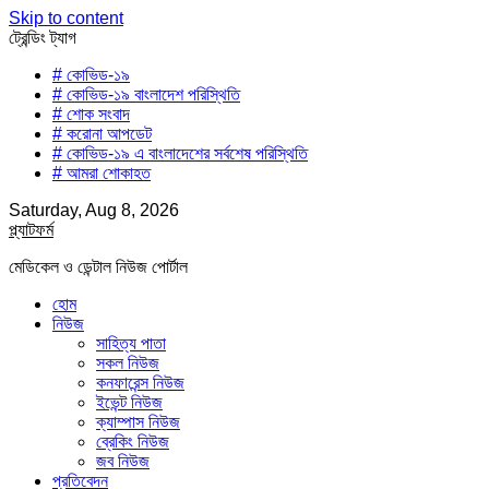
Skip to content
ট্রেন্ডিং ট্যাগ
# কোভিড-১৯
# কোভিড-১৯ বাংলাদেশ পরিস্থিতি
# শোক সংবাদ
# করোনা আপডেট
# কোভিড-১৯ এ বাংলাদেশের সর্বশেষ পরিস্থিতি
# আমরা শোকাহত
Saturday, Aug 8, 2026
প্ল্যাটফর্ম
মেডিকেল ও ডেন্টাল নিউজ পোর্টাল
হোম
নিউজ
সাহিত্য পাতা
সকল নিউজ
কনফারেন্স নিউজ
ইভেন্ট নিউজ
ক্যাম্পাস নিউজ
ব্রেকিং নিউজ
জব নিউজ
প্রতিবেদন