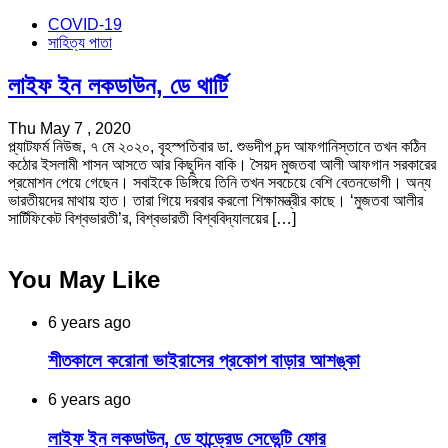
COVID-19
সাহিত্য পাতা
লাইফ ইন লকডাউন, ডে থার্টি
Thu May 7 , 2020
প্ল্যাটফর্ম নিউজ, ৭ মে ২০২০, বৃহস্পতিবার ডা. শুভদীপ চন্দ আফগানিস্তানে তখন কঠিন
কঠোর ইসলামী শাসন আসতে আর কিছুদিন বাকি। সৈয়দ মুজতবা আলী আফগান সরকারের
প্রমোশন পেয়ে গেছেন। সবাইকে ডিঙ্গিয়ে তিনি তখন সবচেয়ে বেশি বেতনভোগী। অন্য
ভারতীয়দের মাথায় হাত। তারা গিয়ে দরবার করলো শিক্ষামন্ত্রীর কাছে। ‘মুজতবা আলীর
সার্টিফিকেট বিশ্বভারতী’র, বিশ্বভারতী বিশ্ববিদ্যালয়ের […]
You May Like
6 years ago
শীতকালে করোনা ভাইরাসের প্রকোপ বাড়ার আশঙ্কা
6 years ago
লাইফ ইন লকডাউন, ডে হান্ড্রেড সেভেন্টি ফোর