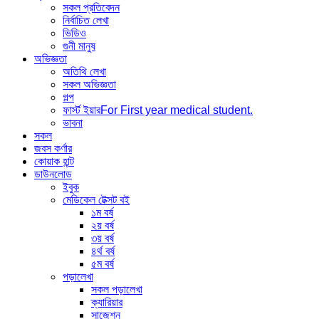
সকল প্রতিবেদন
নির্বাচিত লেখা
ভিডিও
গুনী মানুষ
অভিজ্ঞতা
অতিথি লেখা
সকল অভিজ্ঞতা
গল্প
ফার্স্ট ইয়ার
For First year medical student.
ভাবনা
সকল
জবস কর্ণার
কোয়াক হান্ট
ডাউনলোড
ইবুক
মেডিকেল টেক্সট বই
১ম বর্ষ
২য় বর্ষ
৩য় বর্ষ
৪র্থ বর্ষ
৫ম বর্ষ
পড়ালেখা
সকল পড়ালেখা
ক্যারিয়ার
সাজেশন