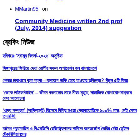
MMartin95
on
Community Medicine written 2nd prof
(July, 2014) suggestion
ব্রেকিং নিউজ
হবিগঞ্জে ‘স্বাস্থ্য বিতর্ক-২০২৬’ অনুষ্ঠিত
সিঙ্গাপুরের ফিরিয়ে দেয়া রোগীর সফল অপারেশন হল বাংলাদেশে
খেলার মাঝখানে বুকে ব্যথা—হৃদরোগ নাকি হেরে যাওয়ার দুশ্চিন্তা? খুঁজুন ৫টি বিষয়
‘জেকে লাইফস্টাইল’ – জীবন বদলানোর নামে নীরব মৃত্যু; সামাজিক যোগাযোগমাধ্যমে
ফের আলোচনা
‘খাদ্য সম্পূরক’ (সাপ্লিমেন্ট) হিসেবে বিক্রি হওয়া প্রোবায়োটিকে ৬০০% লাভ, নেই কোন
তদারকি!
অবৈধ প্র‍্যাকটিস ও বিএমডিসি রেজিষ্ট্রেশনের দাবিতে জনদুর্ভোগ তৈরির চেষ্টা ডেন্টাল
টেকনিশিয়ানদের