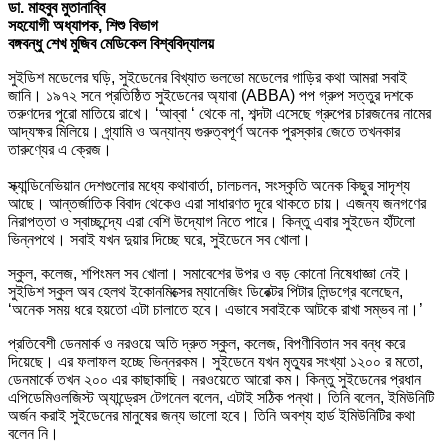
ডা. মাহবুব মুতানাব্বি
সহযোগী অধ্যাপক, শিশু বিভাগ
বঙ্গবন্ধু শেখ মুজিব মেডিকেল বিশ্ববিদ্যালয়
সুইডিশ মডেলের ঘড়ি, সুইডেনের বিখ্যাত ভলভো মডেলের গাড়ির কথা আমরা সবাই
জানি। ১৯৭২ সনে প্রতিষ্ঠিত সুইডেনের অ্যাবা (ABBA) পপ গ্রুপ সত্তুর দশকে
তরুণদের পুরো মাতিয়ে রাখে। ‘আব্বা ‘ থেকে না, শব্দটা এসেছে গ্রুপের চারজনের নামের
আদ্যক্ষর মিলিয়ে। গ্র্যামি ও অন্যান্য গুরুত্বপূর্ণ অনেক পুরস্কার জেতে তখনকার
তারুণ্যের এ ক্রেজ।
স্ক্যান্ডিনেভিয়ান দেশগুলোর মধ্যে কথাবার্তা, চালচলন, সংস্কৃতি অনেক কিছুর সাদৃশ্য
আছে। আন্তর্জাতিক বিবাদ থেকেও এরা সাধারণত দূরে থাকতে চায়। এজন্য জনগণের
নিরাপত্তা ও স্বাচ্ছন্দ্যে এরা বেশি উদ্যোগ নিতে পারে। কিন্তু এবার সুইডেন হাঁটলো
ভিন্নপথে। সবাই যখন দুয়ার দিচ্ছে ঘরে, সুইডেনে সব খোলা।
স্কুল, কলেজ, শপিংমল সব খোলা। সমাবেশের উপর ও বড় কোনো নিষেধাজ্ঞা নেই।
সুইডিশ স্কুল অব হেলথ ইকোনমিক্সের ম্যানেজিং ডিরেক্টর পিটার লিন্ডগ্রে বলেছেন,
‘অনেক সময় ধরে হয়তো এটা চালাতে হবে। এভাবে সবাইকে আটকে রাখা সম্ভব না।’
প্রতিবেশী ডেনমার্ক ও নরওয়ে অতি দ্রুত স্কুল, কলেজ, বিপণীবিতান সব বন্ধ করে
দিয়েছে। এর ফলাফল হচ্ছে ভিন্নরকম। সুইডেনে যখন মৃত্যুর সংখ্যা ১২০০ র মতো,
ডেনমার্কে তখন ২০০ এর কাছাকাছি। নরওয়েতে আরো কম। কিন্তু সুইডেনের প্রধান
এপিডেমিওলজিস্ট অ্যান্ড্রেস টেগনেল বলেন, এটাই সঠিক পন্থা। তিনি বলেন, ইমিউনিটি
অর্জন করাই সুইডেনের মানুষের জন্য ভালো হবে। তিনি অবশ্য হার্ড ইমিউনিটির কথা
বলেন নি।