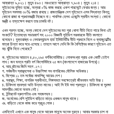
আক্রান্ত ৯,৮২১। মৃত্যু ৪৯৩। নরওয়েতে আক্রান্ত ৭,৯০৪। মৃত্যু ২১৪।
সুইডেনের যুক্তি হচ্ছে, অন্যরা ০% কাজ করছে একশ পারসেন্টে ফেরার জন্য। আর
সুইডেন সবসময় ৩০% বজায় রাখছে। রাজতান্ত্রিক দেশ সুইডেনে এসব সিদ্ধান্ত কিন্তু
কোনো রাজা বা প্রধানমন্ত্রী নিচ্ছেন না। পাবলিক হেলথ এজেন্সি স্বাধীন সংস্থা। কোনো
মন্ত্রী ও হস্তক্ষেপ করলে তার চাকরি নট।
এখন প্রশ্ন হচ্ছে, অন্য কোনো দেশ সুইডেনের মত পুরা খোলা নীতি নিতে পারে কিনা এই
সংকটে? ইতোমধ্যে সডারবার্গ সহ ২০০০ বিজ্ঞানী সুইডিশ সরকারকে নীতি বদলাতে
বলেছেন। যুক্তরাজ্য ও নেদারল্যান্ডস হার্ড ইমিউনিটির নীতি প্রথমে নিলে ও ক্যাজুয়েল্টির
মাত্রা চিন্তা করে সরে এসেছে। তাহলে আগে দেখি কি কি বৈশিষ্ট্যের কারণে সুইডেন এত
বড় ঝু্ঁকি নিতে পেরেছে?
ক. সুইডেনের আয়তন ৪,৫০,২৯৫ বর্গকিলোমিটার। লোকসংখ্যা প্রায় এক কোটি তেইশ
লাখ। জন ঘনত্ব প্রতি বর্গ কিলোমিটারে ২৫ জন (বাংলাদেশে হাজারের উপরে)।
খ. আয় বন্টনের জিনি সহগ .২৭।
গ. সর্বজনীন স্বাস্থ্যসেবা ও উচ্চশিক্ষা সব নাগরিকের মৌলিক অধিকার।
ঘ. বিশ্বের ১১ তম সর্বোচ্চ মাথাপিছু আয়ের দেশ।
ঙ. স্বাস্থ্য, শিক্ষা, নাগরিক স্বাধীনতা, লিঙ্গসমতা সবক্ষেত্রেই জীবনমান অতি উচ্চ।
চ. চিকিৎসা ব্যবস্থা অতি উন্নত মানের। আই সি ইউ সদা প্রস্তুত। চিকিৎসা বা সুরক্ষা
সামগ্রীর কোনো অভাব নেই।
ছ. ইন্টারনেট দ্রুতগতির এবং সহজলভ্য।
জ. অর্ধেকের বেশি সুইডিশ বাড়িতে মাত্র একজন মানুষ থাকে।
ঞ. বাড়িতে থেকে কাজ করে প্রচুর লোক।
এমনিতেই এখানে এক মানুষ থেকে আরেক মানুষে অনেক দূরত্ব। আবার সরকার চাপ না