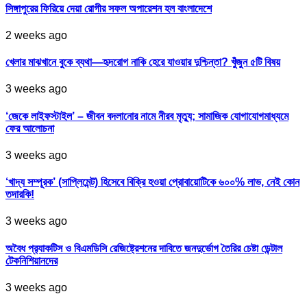
সিঙ্গাপুরের ফিরিয়ে দেয়া রোগীর সফল অপারেশন হল বাংলাদেশে
2 weeks ago
খেলার মাঝখানে বুকে ব্যথা—হৃদরোগ নাকি হেরে যাওয়ার দুশ্চিন্তা? খুঁজুন ৫টি বিষয়
3 weeks ago
‘জেকে লাইফস্টাইল’ – জীবন বদলানোর নামে নীরব মৃত্যু; সামাজিক যোগাযোগমাধ্যমে
ফের আলোচনা
3 weeks ago
‘খাদ্য সম্পূরক’ (সাপ্লিমেন্ট) হিসেবে বিক্রি হওয়া প্রোবায়োটিকে ৬০০% লাভ, নেই কোন
তদারকি!
3 weeks ago
অবৈধ প্র‍্যাকটিস ও বিএমডিসি রেজিষ্ট্রেশনের দাবিতে জনদুর্ভোগ তৈরির চেষ্টা ডেন্টাল
টেকনিশিয়ানদের
3 weeks ago