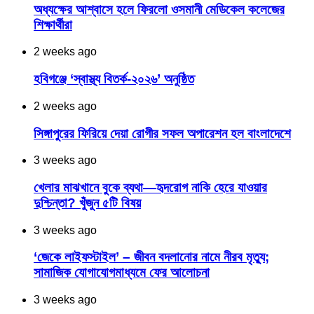
অধ্যক্ষের আশ্বাসে হলে ফিরলো ওসমানী মেডিকেল কলেজের
শিক্ষার্থীরা
2 weeks ago
হবিগঞ্জে ‘স্বাস্থ্য বিতর্ক-২০২৬’ অনুষ্ঠিত
2 weeks ago
সিঙ্গাপুরের ফিরিয়ে দেয়া রোগীর সফল অপারেশন হল বাংলাদেশে
3 weeks ago
খেলার মাঝখানে বুকে ব্যথা—হৃদরোগ নাকি হেরে যাওয়ার
দুশ্চিন্তা? খুঁজুন ৫টি বিষয়
3 weeks ago
‘জেকে লাইফস্টাইল’ – জীবন বদলানোর নামে নীরব মৃত্যু;
সামাজিক যোগাযোগমাধ্যমে ফের আলোচনা
3 weeks ago