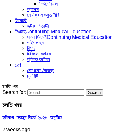
টিউটোরিয়াল
অ্যাপস
মেডিক্যাল ডকুমেন্টারি
ডিরেক্টরী
ডক্টরস ডিরেক্টরী
সিএমই
Continuing Medical Education
সকল সিএমই
Continuing Medical Education
গাইডলাইন
রিসার্চ
চিকিৎসা সহায়ক
স্বীকৃত তালিকা
হেল্প
যোগাযোগ/সাহায্য
চ্যারিটি
চলতি খবর
Search for:
চলতি খবর
হবিগঞ্জে ‘স্বাস্থ্য বিতর্ক-২০২৬’ অনুষ্ঠিত
2 weeks ago