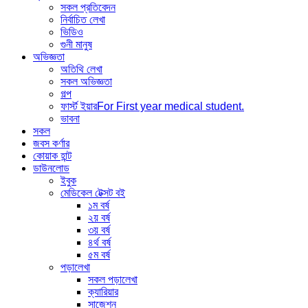
সকল প্রতিবেদন
নির্বাচিত লেখা
ভিডিও
গুনী মানুষ
অভিজ্ঞতা
অতিথি লেখা
সকল অভিজ্ঞতা
গল্প
ফার্স্ট ইয়ার
For First year medical student.
ভাবনা
সকল
জবস কর্ণার
কোয়াক হান্ট
ডাউনলোড
ইবুক
মেডিকেল টেক্সট বই
১ম বর্ষ
২য় বর্ষ
৩য় বর্ষ
৪র্থ বর্ষ
৫ম বর্ষ
পড়ালেখা
সকল পড়ালেখা
ক্যারিয়ার
সাজেশন