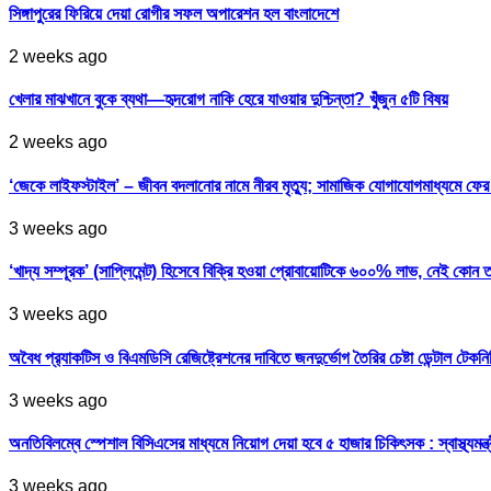
সিঙ্গাপুরের ফিরিয়ে দেয়া রোগীর সফল অপারেশন হল বাংলাদেশে
2 weeks ago
খেলার মাঝখানে বুকে ব্যথা—হৃদরোগ নাকি হেরে যাওয়ার দুশ্চিন্তা? খুঁজুন ৫টি বিষয়
2 weeks ago
‘জেকে লাইফস্টাইল’ – জীবন বদলানোর নামে নীরব মৃত্যু; সামাজিক যোগাযোগমাধ্যমে ফ
3 weeks ago
‘খাদ্য সম্পূরক’ (সাপ্লিমেন্ট) হিসেবে বিক্রি হওয়া প্রোবায়োটিকে ৬০০% লাভ, নেই কোন 
3 weeks ago
অবৈধ প্র‍্যাকটিস ও বিএমডিসি রেজিষ্ট্রেশনের দাবিতে জনদুর্ভোগ তৈরির চেষ্টা ডেন্টাল টেকন
3 weeks ago
অনতিবিলম্বে স্পেশাল বিসিএসের মাধ্যমে নিয়োগ দেয়া হবে ৫ হাজার চিকিৎসক : স্বাস্থ্যমন্ত্
3 weeks ago