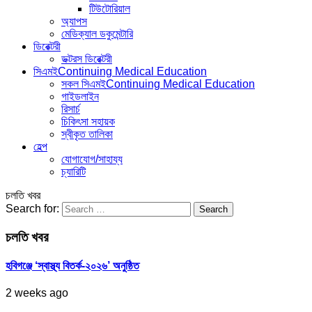
টিউটোরিয়াল
অ্যাপস
মেডিক্যাল ডকুমেন্টারি
ডিরেক্টরী
ডক্টরস ডিরেক্টরী
সিএমই
Continuing Medical Education
সকল সিএমই
Continuing Medical Education
গাইডলাইন
রিসার্চ
চিকিৎসা সহায়ক
স্বীকৃত তালিকা
হেল্প
যোগাযোগ/সাহায্য
চ্যারিটি
চলতি খবর
Search for:
চলতি খবর
হবিগঞ্জে ‘স্বাস্থ্য বিতর্ক-২০২৬’ অনুষ্ঠিত
2 weeks ago