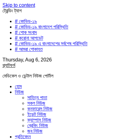
Skip to content
ট্রেন্ডিং ট্যাগ
# কোভিড-১৯
# কোভিড-১৯ বাংলাদেশ পরিস্থিতি
# শোক সংবাদ
# করোনা আপডেট
# কোভিড-১৯ এ বাংলাদেশের সর্বশেষ পরিস্থিতি
# আমরা শোকাহত
Thursday, Aug 6, 2026
প্ল্যাটফর্ম
মেডিকেল ও ডেন্টাল নিউজ পোর্টাল
হোম
নিউজ
সাহিত্য পাতা
সকল নিউজ
কনফারেন্স নিউজ
ইভেন্ট নিউজ
ক্যাম্পাস নিউজ
ব্রেকিং নিউজ
জব নিউজ
প্রতিবেদন