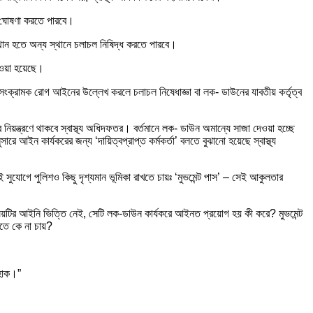
্ধ ঘোষণা করতে পারবে।
থান হতে অন্য স্থানে চলাচল নিষিদ্ধ করতে পারবে।
েওয়া হয়েছে।
- সংক্রামক রোগ আইনের উল্লেখ করলে চলাচল নিষেধাজ্ঞা বা লক- ডাউনের যাবতীয় কর্তৃত্ব
িয়ন্ত্রণে থাকবে স্বাস্থ্য অধিদফতর। বর্তমানে লক- ডাউন অমান্যে সাজা দেওয়া হচ্ছে
ে আইন কার্যকরের জন্য ‘দায়িত্বপ্রাপ্ত কর্মকর্তা’ বলতে বুঝানো হয়েছে স্বাস্থ্য
 সুযোগে পুলিশও কিছু দৃশ্যমান ভূমিকা রাখতে চায়ঃ ‘মুভমেন্ট পাস’ – সেই আকুলতার
িষয়টির আইনি ভিত্তি নেই, সেটি লক-ডাউন কার্যকরে আইনত প্রয়োগ হয় কী করে? মুভমেন্ট
হতে কে না চায়?
 হোক।”