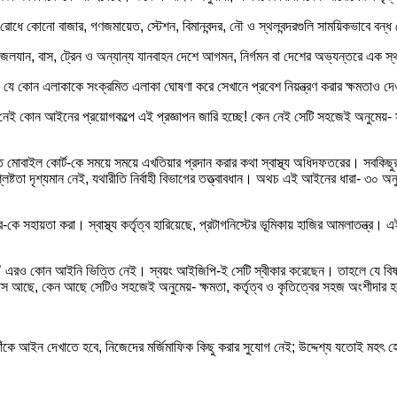
র রোধে কোনো বাজার, গণজমায়েত, স্টেশন, বিমানবন্দর, নৌ ও স্থলবন্দরগুলি সাময়িকভাবে বন
যান, বাস, ট্রেন ও অন্যান্য যানবাহন দেশে আগমন, নির্গমন বা দেশের অভ্যন্তরে এক স্
যে কোন এলাকাকে সংক্রমিত এলাকা ঘোষণা করে সেখানে প্রবেশ নিয়ন্ত্রণ করার ক্ষমতাও দ
ল্লেখ নেই কোন আইনের প্রয়োগকল্পে এই প্রজ্ঞাপন জারি হচ্ছে! কেন নেই সেটি সহজেই অনুমেয়
ত মোবাইল কোর্ট-কে সময়ে সময়ে এখতিয়ার প্রদান করার কথা স্বাস্থ্য অধিদফতরের। সবকিছুর ন
্টতা দৃশ্যমান নেই, যথারীতি নির্বাহী বিভাগের তত্ত্বাবধান। অথচ এই আইনের ধারা- ৩০ অনুসার
হায়তা করা। স্বাস্থ্য কর্তৃত্ব হারিয়েছে, প্রটাগনিস্টের ভূমিকায় হাজির আমলাতন্ত্র। এই
্ট পাস’ এরও কোন আইনি ভিত্তি নেই। স্বয়ং আইজিপি-ই সেটি স্বীকার করেছেন। তাহলে যে ব
পাস আছে, কেন আছে সেটিও সহজেই অনুমেয়- ক্ষমতা, কর্তৃত্ব ও কৃতিত্বের সহজ অংশীদার 
াঁকে আইন দেখাতে হবে, নিজেদের মর্জিমাফিক কিছু করার সুযোগ নেই; উদ্দেশ্য যতোই মহৎ