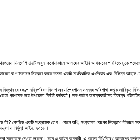
তারপরেও ভিনদেশি শব্দটি অধুনা করোনাকালে আমাদের আইনি অধিকারের পরিধিতে ঢুকে পড়ে
জমায়েত বা গণচলাচল নিয়ন্ত্রণ করার ক্ষমতা একটি সাংবিধানিক এখতিয়ার এবং বিভিন্ন আইনে স
বিস্তার রোধকল্পে মন্ত্রিপরিষদ বিভাগ এর মাঠপ্রশাসন সমন্বয় অধিশাখা কর্তৃক জারিকৃত বিভ
েলা প্রশাসক হয়ে উপজেলা নির্বাহী কর্মকর্তা। লক-ডাউন অমান্যকারীদের বিরুদ্ধে পরিচালিত হ
িড কী? কোভিড একটি সংক্রামক রোগ। জেনে রাখি, সংক্রামক রোগের নিয়ন্ত্রণে কীভাবে সর
ন্ত্রণ ও নির্মূল) আইন, ২০১৮।
তা সরকারকে দেওয়া হয়েছে। তবে এ আইন অনুযায়ী, এ ধরনের বিধিনিষেধ আরোপের কর্তৃত্ব মন