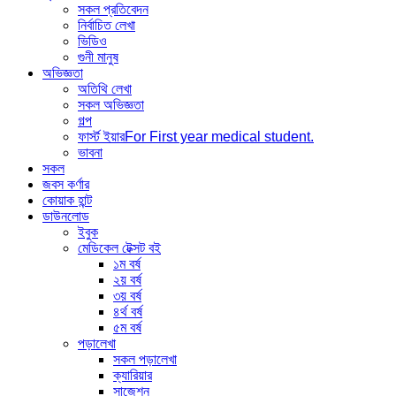
সকল প্রতিবেদন
নির্বাচিত লেখা
ভিডিও
গুনী মানুষ
অভিজ্ঞতা
অতিথি লেখা
সকল অভিজ্ঞতা
গল্প
ফার্স্ট ইয়ার
For First year medical student.
ভাবনা
সকল
জবস কর্ণার
কোয়াক হান্ট
ডাউনলোড
ইবুক
মেডিকেল টেক্সট বই
১ম বর্ষ
২য় বর্ষ
৩য় বর্ষ
৪র্থ বর্ষ
৫ম বর্ষ
পড়ালেখা
সকল পড়ালেখা
ক্যারিয়ার
সাজেশন