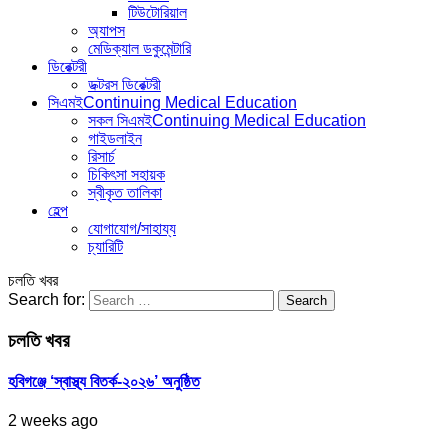
টিউটোরিয়াল
অ্যাপস
মেডিক্যাল ডকুমেন্টারি
ডিরেক্টরী
ডক্টরস ডিরেক্টরী
সিএমই
Continuing Medical Education
সকল সিএমই
Continuing Medical Education
গাইডলাইন
রিসার্চ
চিকিৎসা সহায়ক
স্বীকৃত তালিকা
হেল্প
যোগাযোগ/সাহায্য
চ্যারিটি
চলতি খবর
Search for:
চলতি খবর
হবিগঞ্জে ‘স্বাস্থ্য বিতর্ক-২০২৬’ অনুষ্ঠিত
2 weeks ago