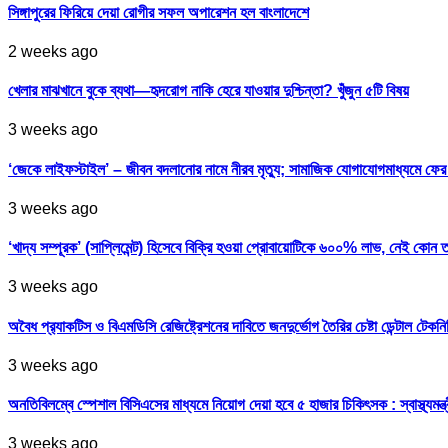
সিঙ্গাপুরের ফিরিয়ে দেয়া রোগীর সফল অপারেশন হল বাংলাদেশে
2 weeks ago
খেলার মাঝখানে বুকে ব্যথা—হৃদরোগ নাকি হেরে যাওয়ার দুশ্চিন্তা? খুঁজুন ৫টি বিষয়
3 weeks ago
‘জেকে লাইফস্টাইল’ – জীবন বদলানোর নামে নীরব মৃত্যু; সামাজিক যোগাযোগমাধ্যমে ফ
3 weeks ago
‘খাদ্য সম্পূরক’ (সাপ্লিমেন্ট) হিসেবে বিক্রি হওয়া প্রোবায়োটিকে ৬০০% লাভ, নেই কোন 
3 weeks ago
অবৈধ প্র‍্যাকটিস ও বিএমডিসি রেজিষ্ট্রেশনের দাবিতে জনদুর্ভোগ তৈরির চেষ্টা ডেন্টাল টেকন
3 weeks ago
অনতিবিলম্বে স্পেশাল বিসিএসের মাধ্যমে নিয়োগ দেয়া হবে ৫ হাজার চিকিৎসক : স্বাস্থ্যমন্ত্
3 weeks ago