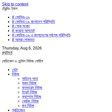
Skip to content
ট্রেন্ডিং ট্যাগ
# কোভিড-১৯
# কোভিড-১৯ বাংলাদেশ পরিস্থিতি
# শোক সংবাদ
# করোনা আপডেট
# কোভিড-১৯ এ বাংলাদেশের সর্বশেষ পরিস্থিতি
# আমরা শোকাহত
Thursday, Aug 6, 2026
প্ল্যাটফর্ম
মেডিকেল ও ডেন্টাল নিউজ পোর্টাল
হোম
নিউজ
সাহিত্য পাতা
সকল নিউজ
কনফারেন্স নিউজ
ইভেন্ট নিউজ
ক্যাম্পাস নিউজ
ব্রেকিং নিউজ
জব নিউজ
প্রতিবেদন