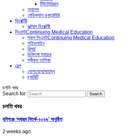
টিউটোরিয়াল
অ্যাপস
মেডিক্যাল ডকুমেন্টারি
ডিরেক্টরী
ডক্টরস ডিরেক্টরী
সিএমই
Continuing Medical Education
সকল সিএমই
Continuing Medical Education
গাইডলাইন
রিসার্চ
চিকিৎসা সহায়ক
স্বীকৃত তালিকা
হেল্প
যোগাযোগ/সাহায্য
চ্যারিটি
চলতি খবর
Search for:
চলতি খবর
হবিগঞ্জে ‘স্বাস্থ্য বিতর্ক-২০২৬’ অনুষ্ঠিত
2 weeks ago