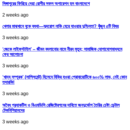
সিঙ্গাপুরের ফিরিয়ে দেয়া রোগীর সফল অপারেশন হল বাংলাদেশে
2 weeks ago
খেলার মাঝখানে বুকে ব্যথা—হৃদরোগ নাকি হেরে যাওয়ার দুশ্চিন্তা? খুঁজুন ৫টি বিষয়
3 weeks ago
‘জেকে লাইফস্টাইল’ – জীবন বদলানোর নামে নীরব মৃত্যু; সামাজিক যোগাযোগমাধ্যমে
ফের আলোচনা
3 weeks ago
‘খাদ্য সম্পূরক’ (সাপ্লিমেন্ট) হিসেবে বিক্রি হওয়া প্রোবায়োটিকে ৬০০% লাভ, নেই কোন
তদারকি!
3 weeks ago
অবৈধ প্র‍্যাকটিস ও বিএমডিসি রেজিষ্ট্রেশনের দাবিতে জনদুর্ভোগ তৈরির চেষ্টা ডেন্টাল
টেকনিশিয়ানদের
3 weeks ago