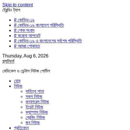
Skip to content
ট্রেন্ডিং ট্যাগ
# কোভিড-১৯
# কোভিড-১৯ বাংলাদেশ পরিস্থিতি
# শোক সংবাদ
# করোনা আপডেট
# কোভিড-১৯ এ বাংলাদেশের সর্বশেষ পরিস্থিতি
# আমরা শোকাহত
Thursday, Aug 6, 2026
প্ল্যাটফর্ম
মেডিকেল ও ডেন্টাল নিউজ পোর্টাল
হোম
নিউজ
সাহিত্য পাতা
সকল নিউজ
কনফারেন্স নিউজ
ইভেন্ট নিউজ
ক্যাম্পাস নিউজ
ব্রেকিং নিউজ
জব নিউজ
প্রতিবেদন