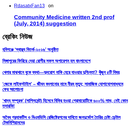
RdasatxFan13
on
Community Medicine written 2nd prof
(July, 2014) suggestion
ব্রেকিং নিউজ
হবিগঞ্জে ‘স্বাস্থ্য বিতর্ক-২০২৬’ অনুষ্ঠিত
সিঙ্গাপুরের ফিরিয়ে দেয়া রোগীর সফল অপারেশন হল বাংলাদেশে
খেলার মাঝখানে বুকে ব্যথা—হৃদরোগ নাকি হেরে যাওয়ার দুশ্চিন্তা? খুঁজুন ৫টি বিষয়
‘জেকে লাইফস্টাইল’ – জীবন বদলানোর নামে নীরব মৃত্যু; সামাজিক যোগাযোগমাধ্যমে
ফের আলোচনা
‘খাদ্য সম্পূরক’ (সাপ্লিমেন্ট) হিসেবে বিক্রি হওয়া প্রোবায়োটিকে ৬০০% লাভ, নেই কোন
তদারকি!
অবৈধ প্র‍্যাকটিস ও বিএমডিসি রেজিষ্ট্রেশনের দাবিতে জনদুর্ভোগ তৈরির চেষ্টা ডেন্টাল
টেকনিশিয়ানদের