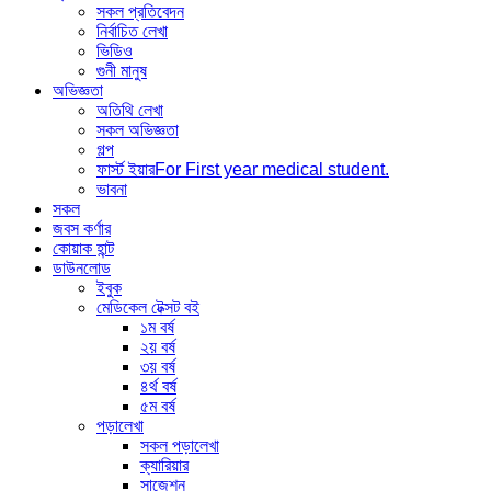
সকল প্রতিবেদন
নির্বাচিত লেখা
ভিডিও
গুনী মানুষ
অভিজ্ঞতা
অতিথি লেখা
সকল অভিজ্ঞতা
গল্প
ফার্স্ট ইয়ার
For First year medical student.
ভাবনা
সকল
জবস কর্ণার
কোয়াক হান্ট
ডাউনলোড
ইবুক
মেডিকেল টেক্সট বই
১ম বর্ষ
২য় বর্ষ
৩য় বর্ষ
৪র্থ বর্ষ
৫ম বর্ষ
পড়ালেখা
সকল পড়ালেখা
ক্যারিয়ার
সাজেশন