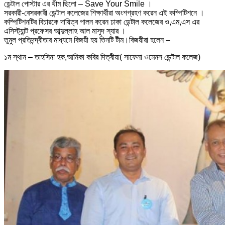
ডেন্টাল পোস্টার এর থীম ছিলো – Save Your Smile ।
সরকারী-বেসরকারী ডেন্টাল কলেজের শিক্ষার্থীরা অংশগ্রহণ করেন এই কম্পিটিশনে ।
কম্পিটিশনটির বিচারকে দায়িত্ব পালন করেন ঢাকা ডেন্টাল কলেজের ও,এম,এস এর
এসিস্ট্যান্ট প্রফেসর আব্দুল্লাহ আল মাসুদ স্যার ।
তুমুল প্রতিদন্দ্বীতার মাধ্যমে বিজয়ী হয় তিনটি টীম।বিজয়ীরা হলেন –
১ম স্থান – তাহসিনা হক,আনিকা কবির দিত্বীয়া( সাফেনা ওমেনস ডেন্টাল কলেজ)