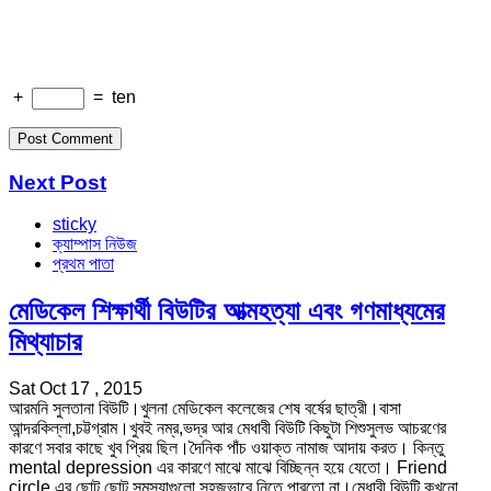
+
=
ten
Next Post
sticky
ক্যাম্পাস নিউজ
প্রথম পাতা
মেডিকেল শিক্ষার্থী বিউটির আত্মহত্যা এবং গণমাধ্যমের
মিথ্যাচার
Sat Oct 17 , 2015
আরমনি সুলতানা বিউটি।খুলনা মেডিকেল কলেজের শেষ বর্ষের ছাত্রী।বাসা
আন্দরকিল্লা,চট্টগ্রাম।খুবই নম্র,ভদ্র আর মেধাবী বিউটি কিছুটা শিশুসুলভ আচরণের
কারণে সবার কাছে খুব প্রিয় ছিল।দৈনিক পাঁচ ওয়াক্ত নামাজ আদায় করত। কিন্তু
mental depression এর কারণে মাঝে মাঝে বিচ্ছিন্ন হয়ে যেতো। Friend
circle এর ছোট ছোট সমস্যাগুলো সহজভাবে নিতে পারতো না।মেধাবী বিউটি কখনো