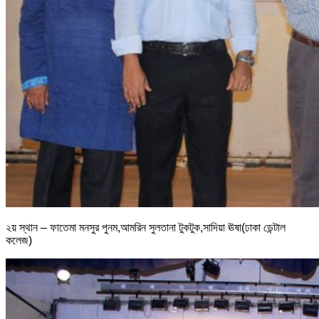
২য় স্থান – ফাতেমা মনসুর পুনম,আমরিন সুলতানা টুকটুক,সাদিয়া ঊষা(ঢাকা ডেন্টাল
কলেজ)