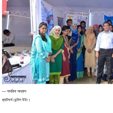
— সাবরিনা আব্বাস
প্ল্যাটফর্ম ডেন্টাল উইং।