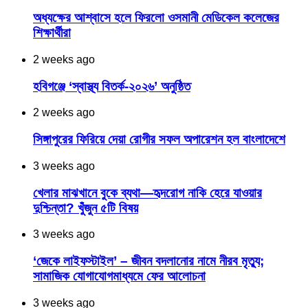
অধ্যক্ষের আশ্বাসে হলে ফিরলো ওসমানী মেডিকেল কলেজের
শিক্ষার্থীরা
2 weeks ago
হবিগঞ্জে ‘স্বাস্থ্য বিতর্ক-২০২৬’ অনুষ্ঠিত
2 weeks ago
সিঙ্গাপুরের ফিরিয়ে দেয়া রোগীর সফল অপারেশন হল বাংলাদেশে
3 weeks ago
খেলার মাঝখানে বুকে ব্যথা—হৃদরোগ নাকি হেরে যাওয়ার
দুশ্চিন্তা? খুঁজুন ৫টি বিষয়
3 weeks ago
‘জেকে লাইফস্টাইল’ – জীবন বদলানোর নামে নীরব মৃত্যু;
সামাজিক যোগাযোগমাধ্যমে ফের আলোচনা
3 weeks ago