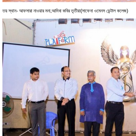
তয় স্থান- আফসারা নাওয়ার মনা,আদিবা কবির তৃতীয়া(সাফেনা ওমেনস ডেন্টাল কলেজ)