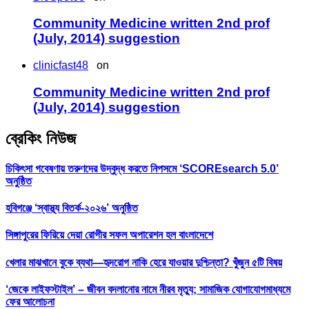
Community Medicine written 2nd prof
(July, 2014) suggestion
clinicfast48
on
Community Medicine written 2nd prof
(July, 2014) suggestion
ব্রেকিং নিউজ
চিকিৎসা গবেষণায় তরুণদের উদ্বুদ্ধ করতে নিপসমে ‘SCOREsearch 5.0’
অনুষ্ঠিত
হবিগঞ্জে ‘স্বাস্থ্য বিতর্ক-২০২৬’ অনুষ্ঠিত
সিঙ্গাপুরের ফিরিয়ে দেয়া রোগীর সফল অপারেশন হল বাংলাদেশে
খেলার মাঝখানে বুকে ব্যথা—হৃদরোগ নাকি হেরে যাওয়ার দুশ্চিন্তা? খুঁজুন ৫টি বিষয়
‘জেকে লাইফস্টাইল’ – জীবন বদলানোর নামে নীরব মৃত্যু; সামাজিক যোগাযোগমাধ্যমে
ফের আলোচনা