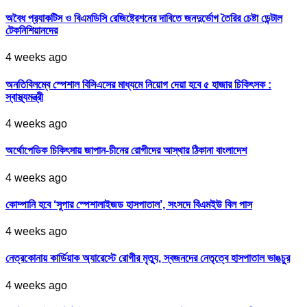
অবৈধ প্র‍্যাকটিস ও বিএমডিসি রেজিষ্ট্রেশনের দাবিতে জনদুর্ভোগ তৈরির চেষ্টা ডেন্টাল
টেকনিশিয়ানদের
4 weeks ago
অনতিবিলম্বে স্পেশাল বিসিএসের মাধ্যমে নিয়োগ দেয়া হবে ৫ হাজার চিকিৎসক :
স্বাস্থ্যমন্ত্রী
4 weeks ago
অর্থোপেডিক চিকিৎসায় জাপান-চীনের রোগীদের আস্থার ঠিকানা বাংলাদেশ
4 weeks ago
কোম্পানি হবে ‘সুপার স্পেশালাইজড হাসপাতাল’, সংসদে বিএমইউ বিল পাস
4 weeks ago
নেত্রকোনায় কার্ডিয়াক অ্যারেস্টে রোগীর মৃত্যু, স্বজনদের নেতৃত্বে হাসপাতাল ভাঙচুর
4 weeks ago