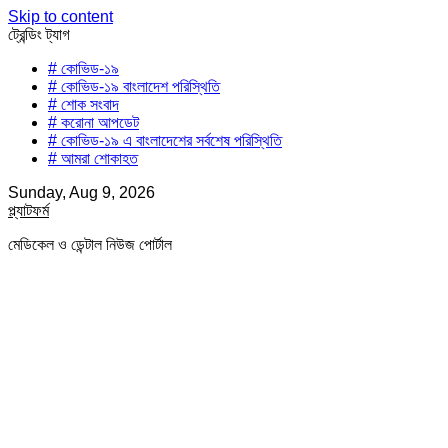
Skip to content
ট্রেন্ডিং ট্যাগ
# কোভিড-১৯
# কোভিড-১৯ বাংলাদেশ পরিস্থিতি
# শোক সংবাদ
# করোনা আপডেট
# কোভিড-১৯ এ বাংলাদেশের সর্বশেষ পরিস্থিতি
# আমরা শোকাহত
Sunday, Aug 9, 2026
প্ল্যাটফর্ম
মেডিকেল ও ডেন্টাল নিউজ পোর্টাল