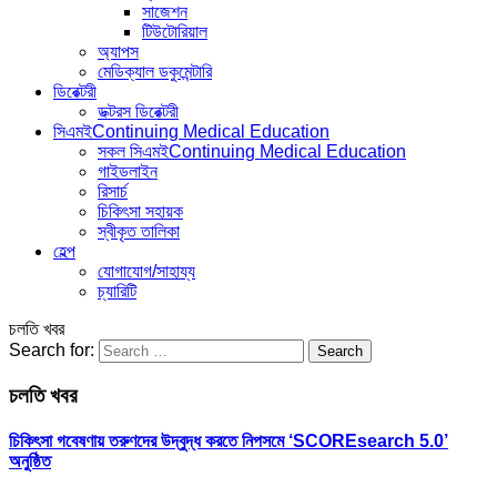
সাজেশন
টিউটোরিয়াল
অ্যাপস
মেডিক্যাল ডকুমেন্টারি
ডিরেক্টরী
ডক্টরস ডিরেক্টরী
সিএমই
Continuing Medical Education
সকল সিএমই
Continuing Medical Education
গাইডলাইন
রিসার্চ
চিকিৎসা সহায়ক
স্বীকৃত তালিকা
হেল্প
যোগাযোগ/সাহায্য
চ্যারিটি
চলতি খবর
Search for:
চলতি খবর
চিকিৎসা গবেষণায় তরুণদের উদ্বুদ্ধ করতে নিপসমে ‘SCOREsearch 5.0’
অনুষ্ঠিত