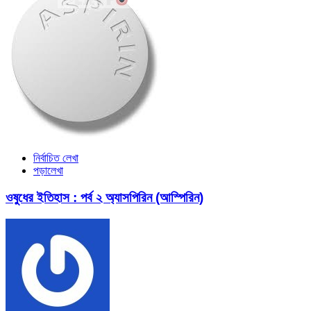
নির্বাচিত লেখা
পড়ালেখা
ওষুধের ইতিহাস : পর্ব ২ অ্যাসপিরিন (আস্পিরিন)