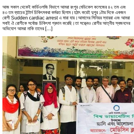
আজ সকাল থেকেই কার্ডিওলজি বিভাগে আমরা রংপুর মেডিকেল কলেজের ৪২ তম এবং
৪৩ তম ব্যাচের ইন্টার্ন চিকিৎসকরা কর্মরত ছিলাম।হঠাৎ করেই দুপুর ১টার দিকে একজন
রোগী Sudden cardiac arrest এ মারা যায়।আমাদের সিনিয়র স্যাররা এবং আমরা
সবাই ঐ রোগীকে সর্বোচ্চ চিকিৎসা প্রদান করেছি।তা সত্ত্বেও রোগীর আত্নীয় স্বজনদের
অভিযোগ আমরা নাকি তাদের […]