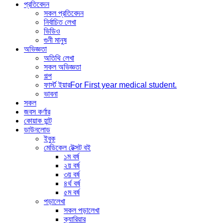
প্রতিবেদন
সকল প্রতিবেদন
নির্বাচিত লেখা
ভিডিও
গুনী মানুষ
অভিজ্ঞতা
অতিথি লেখা
সকল অভিজ্ঞতা
গল্প
ফার্স্ট ইয়ার
For First year medical student.
ভাবনা
সকল
জবস কর্ণার
কোয়াক হান্ট
ডাউনলোড
ইবুক
মেডিকেল টেক্সট বই
১ম বর্ষ
২য় বর্ষ
৩য় বর্ষ
৪র্থ বর্ষ
৫ম বর্ষ
পড়ালেখা
সকল পড়ালেখা
ক্যারিয়ার