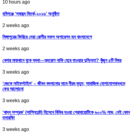
10 hours ago
হবিগঞ্জে ‘স্বাস্থ্য বিতর্ক-২০২৬’ অনুষ্ঠিত
2 weeks ago
সিঙ্গাপুরের ফিরিয়ে দেয়া রোগীর সফল অপারেশন হল বাংলাদেশে
2 weeks ago
খেলার মাঝখানে বুকে ব্যথা—হৃদরোগ নাকি হেরে যাওয়ার দুশ্চিন্তা? খুঁজুন ৫টি বিষয়
3 weeks ago
‘জেকে লাইফস্টাইল’ – জীবন বদলানোর নামে নীরব মৃত্যু; সামাজিক যোগাযোগমাধ্যমে
ফের আলোচনা
3 weeks ago
‘খাদ্য সম্পূরক’ (সাপ্লিমেন্ট) হিসেবে বিক্রি হওয়া প্রোবায়োটিকে ৬০০% লাভ, নেই কোন
তদারকি!
3 weeks ago