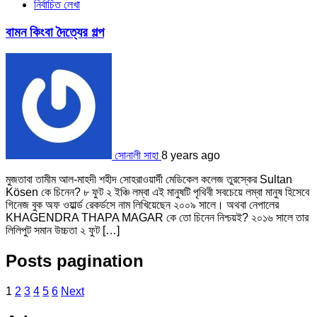
নির্বাচিত লেখা
বামন কিংবা দৈত্যের গল্প
সোনালী সাহা
8 years ago
মুজতাবা তামীম আল-মাহদী শহীদ সোহরাওয়ার্দী মেডিকেল কলেজ তুরস্কের Sultan
Kösen কে চিনেন? ৮ ফুট ২ ইঞ্চি লম্বা এই মানুষটি পৃথিবী সবচেয়ে লম্বা মানুষ হিসেবে
গিনেজ বুক অফ ওয়ার্ল্ড রেকর্ডসে নাম লিখিয়েছেন ২০০৯ সালে। অথবা নেপালের
KHAGENDRA THAPA MAGAR কে তো চিনেন নিশ্চয়ই? ২০১৬ সালে তার
লিলিপুট সমান উচ্চতা ২ ফুট […]
Posts pagination
1
2
3
4
5
6
Next