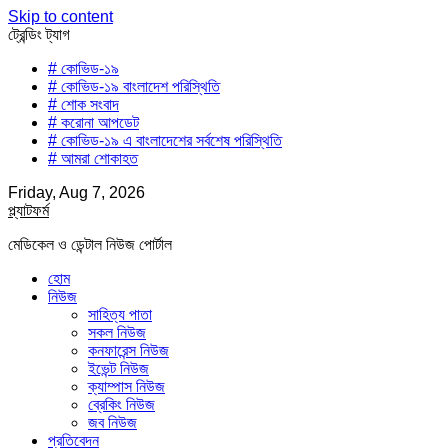
Skip to content
ট্রেন্ডিং ট্যাগ
# কোভিড-১৯
# কোভিড-১৯ বাংলাদেশ পরিস্থিতি
# শোক সংবাদ
# করোনা আপডেট
# কোভিড-১৯ এ বাংলাদেশের সর্বশেষ পরিস্থিতি
# আমরা শোকাহত
Friday, Aug 7, 2026
প্ল্যাটফর্ম
মেডিকেল ও ডেন্টাল নিউজ পোর্টাল
হোম
নিউজ
সাহিত্য পাতা
সকল নিউজ
কনফারেন্স নিউজ
ইভেন্ট নিউজ
ক্যাম্পাস নিউজ
ব্রেকিং নিউজ
জব নিউজ
প্রতিবেদন