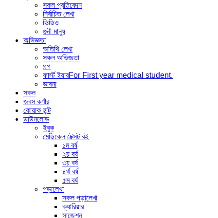
সকল প্রতিবেদন
নির্বাচিত লেখা
ভিডিও
গুনী মানুষ
অভিজ্ঞতা
অতিথি লেখা
সকল অভিজ্ঞতা
গল্প
ফার্স্ট ইয়ার
For First year medical student.
ভাবনা
সকল
জবস কর্ণার
কোয়াক হান্ট
ডাউনলোড
ইবুক
মেডিকেল টেক্সট বই
১ম বর্ষ
২য় বর্ষ
৩য় বর্ষ
৪র্থ বর্ষ
৫ম বর্ষ
পড়ালেখা
সকল পড়ালেখা
ক্যারিয়ার
সাজেশন