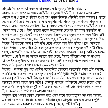
Banaful
11 years ago
1
ডাক্তার হিসেবে একটা ভয়ংকর অভিজ্ঞতার দ্বারপ্রান্তে ছিলাম আজ….
কাগজে কলমে আজকেই আমার মেডিসিনের প্রথম ডিউটি ছিল। সন্ধার আগে আগে
ওয়ার্ডে যখন পেশেন্ট দেখছিলাম তখন হঠাৎ প্রচুর চিতকার চেঁচামিচি কানে আসলো। বাইরে
বের হয়ে দেখি মেডিসিন ফোর ইউনিটের বারান্দায় আর সামনে প্রায় শ খানেক মানুষ জমে
গেছে। ওখানে আজকে এডমিশন ছিল। এগুতে এগুতেই শুনলাম পাশের কেডিসি এলাকার
একজন মারা গেছে। কিছু মানুষের প্রচন্ড উত্তেজনা দেখে বুঝলাম ঘটনা স্বাভাবিক না,
ঘাপলা আছে। দূর থেকেই দেখলাম একজন মিডলেভেল ডাক্তার আর একজন ইন্টার্ন রোগী
দেখছে আর আশেপাশে মানুষজন ঘিরে ধরে প্রচুর চিল্লাপাল্লা করছে। অবস্থা বেগতিক,
নিজের পীঠ বাঁচানো ফরজ। তাই কাঁধ থেকে স্টেথো আর বিপি নামিয়ে পাশে একজনের
কাছে দিলাম। তারপর ভীড় ঠেলে ডাক্তারদের কাছে গেলাম। সম্ভবত হার্ট ফেইলিউরের
রোগী, ডায়াগনসিস সম্ভব ছিল না, অলরেডী মারা গেছে অনেকক্ষণ হল। রোগীর লোকদের
অভিযোগ, রোগী উপরে আনতে আনতে মারা গেছে, নীচেই ট্রীটমেন্ট দেয়া হল না কেন।
ওদিকে ইমারজেন্সীতে ডাক্তার নামাজ পড়ছিল, রোগীর অবস্থা খারাপ দেখে অথবা মারা
গেছে সেটা বুঝতে না পেরে ব্রাদার দ্রুত উপরে পাঠিয়ে
দিয়েছে। অবস্থা বুঝে শুনে রোগীর উত্তেজিত লোকদের কাউন্সেলিং করার চেষ্টা করলাম,
আর চিতকার করে আশেপাশের মানুষদের সড়িয়ে পরিস্থিতি কিছুটা নিয়ণ্ত্রনে আনার চেষ্টা
করা হল। এরি মধ্যে দেখি কিছু যুবক বয়সীরা ফোনটোন করে আরো মানুষ আসতে বলছে।
তারমানে কাহিনী আরো বাকী আছে। মোটামুটি বাইরের পার্ট চুকিয়ে ভেতরে গিয়েই ফোন
করলাম বরিশাল পুলিশের ডেপুটী কমিশনারকে, আগে থেকেই তার সাথে বেশ ভাল সম্পর্ক
ছিল। দ্রুত ফোর্স পাঠারনোর আশ্বাস পেলাম।
কিছুক্ষন পরে শুনলাম রোগীর লোকজন নীচে নেমে সাথে সাথেই তান্ডব শুরু করে দিয়েছে,
এক ব্রাদারকে ধরে মারধোর করেছে। সৌভাজ্ঞক্রমে ডাক্তার অক্ষত রয়েছেন। পুলিশ
এসে দুইজন হামলাকারীকে গ্রেপ্তার করেছে। এই হল পরিস্থিতি।