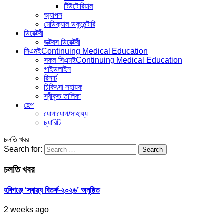
টিউটোরিয়াল
অ্যাপস
মেডিক্যাল ডকুমেন্টারি
ডিরেক্টরী
ডক্টরস ডিরেক্টরী
সিএমই
Continuing Medical Education
সকল সিএমই
Continuing Medical Education
গাইডলাইন
রিসার্চ
চিকিৎসা সহায়ক
স্বীকৃত তালিকা
হেল্প
যোগাযোগ/সাহায্য
চ্যারিটি
চলতি খবর
Search for:
চলতি খবর
হবিগঞ্জে ‘স্বাস্থ্য বিতর্ক-২০২৬’ অনুষ্ঠিত
2 weeks ago