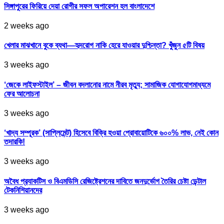
সিঙ্গাপুরের ফিরিয়ে দেয়া রোগীর সফল অপারেশন হল বাংলাদেশে
2 weeks ago
খেলার মাঝখানে বুকে ব্যথা—হৃদরোগ নাকি হেরে যাওয়ার দুশ্চিন্তা? খুঁজুন ৫টি বিষয়
3 weeks ago
‘জেকে লাইফস্টাইল’ – জীবন বদলানোর নামে নীরব মৃত্যু; সামাজিক যোগাযোগমাধ্যমে
ফের আলোচনা
3 weeks ago
‘খাদ্য সম্পূরক’ (সাপ্লিমেন্ট) হিসেবে বিক্রি হওয়া প্রোবায়োটিকে ৬০০% লাভ, নেই কোন
তদারকি!
3 weeks ago
অবৈধ প্র‍্যাকটিস ও বিএমডিসি রেজিষ্ট্রেশনের দাবিতে জনদুর্ভোগ তৈরির চেষ্টা ডেন্টাল
টেকনিশিয়ানদের
3 weeks ago