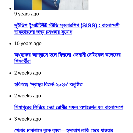
9 years ago
সুইডিশ ইন্সটিটিউট স্টাডি স্কলারশিপ (SISS) : বাংলাদেশী
ডাক্তারদের জন্য চমৎকার সুযোগ
10 years ago
অধ্যক্ষের আশ্বাসে হলে ফিরলো ওসমানী মেডিকেল কলেজের
শিক্ষার্থীরা
2 weeks ago
হবিগঞ্জে ‘স্বাস্থ্য বিতর্ক-২০২৬’ অনুষ্ঠিত
2 weeks ago
সিঙ্গাপুরের ফিরিয়ে দেয়া রোগীর সফল অপারেশন হল বাংলাদেশে
3 weeks ago
খেলার মাঝখানে বুকে ব্যথা—হৃদরোগ নাকি হেরে যাওয়ার