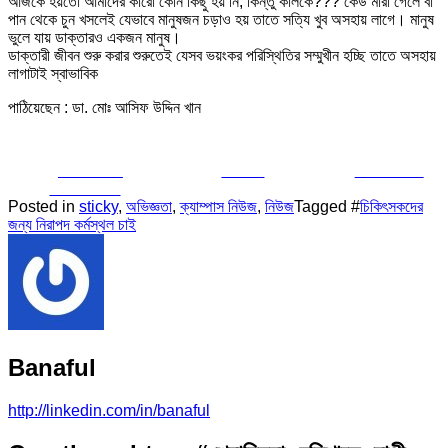
আজকে হয়তো আমাদের কারো কোন কিছু হয় নি, কিন্তু কালকে??? কেউ মারা গেলে বা
পান থেকে চুন খসলেই যেভাবে মানুষজন চড়াও হয় তাতে সত্যি খুব অসহায় লাগে। মানুষ
ভুলে যায় ডাক্তারও একজন মানুষ।
ডাক্তারী জীবন শুরু করার শুরুতেই যেসব ভয়ংকর পরিস্থিতির সম্মুখীন হচ্ছি তাতে অসহায়
লাগাটাই স্বাভাবিক
পাঠিয়েছেন : ডা. মোঃ আসিফ উদ্দিন খান
Share on
Tweet
Follow us
Facebook
Posted in
sticky
,
অভিজ্ঞতা
,
ক্যাম্পাস নিউজ
,
নিউজ
Tagged #
চিকিৎসকদের
জন্য নিরাপদ কর্মস্থল চাই
Banaful
http://linkedin.com/in/banaful