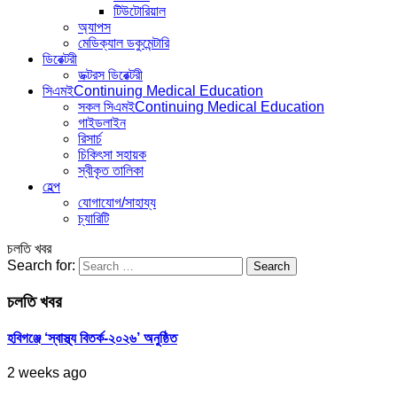
টিউটোরিয়াল
অ্যাপস
মেডিক্যাল ডকুমেন্টারি
ডিরেক্টরী
ডক্টরস ডিরেক্টরী
সিএমই
Continuing Medical Education
সকল সিএমই
Continuing Medical Education
গাইডলাইন
রিসার্চ
চিকিৎসা সহায়ক
স্বীকৃত তালিকা
হেল্প
যোগাযোগ/সাহায্য
চ্যারিটি
চলতি খবর
Search for:
চলতি খবর
হবিগঞ্জে ‘স্বাস্থ্য বিতর্ক-২০২৬’ অনুষ্ঠিত
2 weeks ago