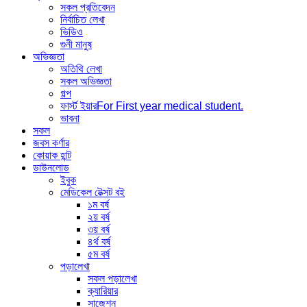
সকল প্রতিবেদন
নির্বাচিত লেখা
ভিডিও
গুনী মানুষ
অভিজ্ঞতা
অতিথি লেখা
সকল অভিজ্ঞতা
গল্প
ফার্স্ট ইয়ার
For First year medical student.
ভাবনা
সকল
জবস কর্ণার
কোয়াক হান্ট
ডাউনলোড
ইবুক
মেডিকেল টেক্সট বই
১ম বর্ষ
২য় বর্ষ
৩য় বর্ষ
৪র্থ বর্ষ
৫ম বর্ষ
পড়ালেখা
সকল পড়ালেখা
ক্যারিয়ার
সাজেশন