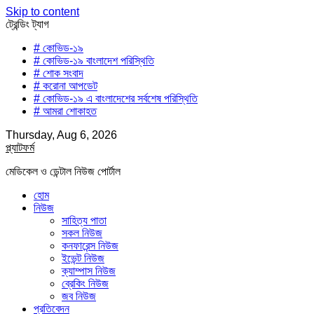
Skip to content
ট্রেন্ডিং ট্যাগ
# কোভিড-১৯
# কোভিড-১৯ বাংলাদেশ পরিস্থিতি
# শোক সংবাদ
# করোনা আপডেট
# কোভিড-১৯ এ বাংলাদেশের সর্বশেষ পরিস্থিতি
# আমরা শোকাহত
Thursday, Aug 6, 2026
প্ল্যাটফর্ম
মেডিকেল ও ডেন্টাল নিউজ পোর্টাল
হোম
নিউজ
সাহিত্য পাতা
সকল নিউজ
কনফারেন্স নিউজ
ইভেন্ট নিউজ
ক্যাম্পাস নিউজ
ব্রেকিং নিউজ
জব নিউজ
প্রতিবেদন