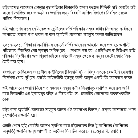
রাষ্ট্রপক্ষের আবেদনে চেম্বার বৃহস্পতিবার বিচারপতি হাসান ফয়েজ সিদ্দিকী হাই কোর্টের ওই
আদেশ স্থগিত করে ৩ অক্টোবর শুনানির জন্য বিষয়টি আপিল বিভাগের নিয়মিত বেঞ্চে
পাঠিয়ে দিয়েছেন।
এই আদেশের ফলে মেডিকেল ও ডেন্টালের ভর্তি পরীক্ষায় নম্বর কাটার সিদ্ধান্ত কার্যকরে
আপাতত কোনো বাধা থাকল না বলে অ্যাটর্নি জেনারেল মাহবুবে আলম জানিয়েছেন।
২০১৭-২০১৮ শিক্ষাবর্ষ এমবিবিএস কোর্সে ভর্তির আবেদন আহ্বান করে গত ২১ অগাস্ট
পত্রিকায় বিজ্ঞপ্তি দেয় স্বাস্থ্য অধিদপ্তর। সেখানে বলা হয়, এমবিবিএস বা বিডিএস ভর্তি
পরীক্ষায় দ্বিতীয়বার অংশগ্রহণকারীদের সর্বমোট নম্বর থেকে ৫ নম্বর কেটে মেধাতালিকা
তৈরি করা হবে।
বাংলাদেশ মেডিকেল ও ডেন্টাল কাউন্সিলের (বিএমডিসি) এ সিদ্ধান্তকে বেআইনি ঘোষণার
নির্দেশনা চেয়ে সুপ্রিম কোর্টের আইনজীবী ইউনুছ আলী আকন্দ একটি রিট আবেদনে করেন।
ওই আবেদনের শুনানি নিয়ে গত মঙ্গলবার নম্বর কাটার সিদ্ধান্ত স্থগিত করে রুল জারি
করে বিচারপতি এম ইনায়েতুর রহিম ও বিচারপতি মো. জাহাঙ্গীর হোসেনের অবকাশকালীন
বেঞ্চ।
রাষ্ট্রপক্ষে অ্যাটর্নি জেনারেল মাহবুবে আলম ওই আদেশের বিরুদ্ধে চেম্বার আদালতে গেলে
বৃহস্পতিবার শুনানি হয়।
শুনানি শেষে হাই কোর্টের আদেশ স্থগিত করে রাষ্ট্রপক্ষের লিভ টু আপিলের (আপিলের
অনুমতি) শুনানির জন্য আগামী ৩ অক্টোবর দিন ঠিক করে দেন চেম্বার বিচারপতি।