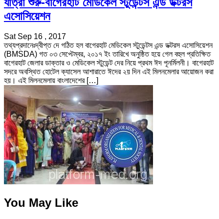
যাত্রা শুরু-বাগেরহাট মেডিকেল স্টুডেন্টস এন্ড ডক্টরস
এসোসিয়েশন
Sat Sep 16 , 2017
তথ্যপ্রদানেঃদ্বীপ্ত দে গঠিত হল বাগেরহাট মেডিকেল স্টুডেন্টস এন্ড ডক্টরস এসোসিয়েশন
(BMSDA) গত ০৩ সেপ্টেম্বর, ২০১৭ ইং তারিখে অনুষ্ঠিত হয়ে গেল বহুল প্রতিক্ষিত
বাগেরহাট জেলার ডাক্তার ও মেডিকেল স্টুডেন্ট দের নিয়ে প্রথম ঈদ পূনর্মিলনী। বাগেরহাট
সদরে অবস্থিত হোটেল ক্যাসেল আশারাতে ঈদের ২য় দিন এই মিলনমেলার আয়োজন করা
হয়। এই মিলনমেলায় বাংলাদেশের […]
You May Like