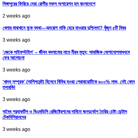
সিঙ্গাপুরের ফিরিয়ে দেয়া রোগীর সফল অপারেশন হল বাংলাদেশে
2 weeks ago
খেলার মাঝখানে বুকে ব্যথা—হৃদরোগ নাকি হেরে যাওয়ার দুশ্চিন্তা? খুঁজুন ৫টি বিষয়
3 weeks ago
‘জেকে লাইফস্টাইল’ – জীবন বদলানোর নামে নীরব মৃত্যু; সামাজিক যোগাযোগমাধ্যমে
ফের আলোচনা
3 weeks ago
‘খাদ্য সম্পূরক’ (সাপ্লিমেন্ট) হিসেবে বিক্রি হওয়া প্রোবায়োটিকে ৬০০% লাভ, নেই কোন
তদারকি!
3 weeks ago
অবৈধ প্র‍্যাকটিস ও বিএমডিসি রেজিষ্ট্রেশনের দাবিতে জনদুর্ভোগ তৈরির চেষ্টা ডেন্টাল
টেকনিশিয়ানদের
3 weeks ago