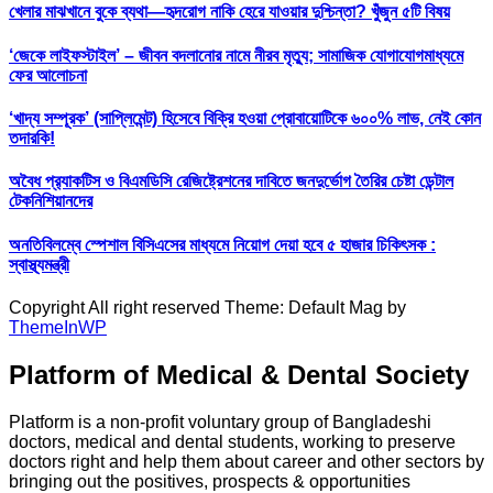
খেলার মাঝখানে বুকে ব্যথা—হৃদরোগ নাকি হেরে যাওয়ার দুশ্চিন্তা? খুঁজুন ৫টি বিষয়
‘জেকে লাইফস্টাইল’ – জীবন বদলানোর নামে নীরব মৃত্যু; সামাজিক যোগাযোগমাধ্যমে
ফের আলোচনা
‘খাদ্য সম্পূরক’ (সাপ্লিমেন্ট) হিসেবে বিক্রি হওয়া প্রোবায়োটিকে ৬০০% লাভ, নেই কোন
তদারকি!
অবৈধ প্র‍্যাকটিস ও বিএমডিসি রেজিষ্ট্রেশনের দাবিতে জনদুর্ভোগ তৈরির চেষ্টা ডেন্টাল
টেকনিশিয়ানদের
অনতিবিলম্বে স্পেশাল বিসিএসের মাধ্যমে নিয়োগ দেয়া হবে ৫ হাজার চিকিৎসক :
স্বাস্থ্যমন্ত্রী
Copyright All right reserved Theme: Default Mag by
ThemeInWP
Platform of Medical & Dental Society
Platform is a non-profit voluntary group of Bangladeshi
doctors, medical and dental students, working to preserve
doctors right and help them about career and other sectors by
bringing out the positives, prospects & opportunities