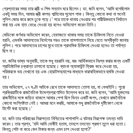
গ্রেপ্তারের সময় তার স্ত্রী ও শিশু সন্তান ঘরে ছিলেন। ডা. জনি বলেন, ‘আমি বলেছিলাম
একটু সময় দিন, আমার স্ত্রী কাপড় পাল্টানোর সুযোগ পাক। কিন্তু কোনো কথা না শুনেই
পুলিশ জোর করে রুমে ঢুকে পড়ে।’ পরে তাকে থানায় নেওয়ার পর শারীরিকভাবে নির্যাতন
করা হয় এবং হাত ভেঙে দেওয়া হয় বলেও অভিযোগ করেন তিনি।
মেডিকো কর্ণধার অভিযোগ করেন, হেফাজতে থাকার সময় তাকে চিকিৎসা নিতে দেওয়া
হয়নি, এমনকি আদালতের নির্দেশের পরও তাকে হাসপাতালে নিয়ে যেতে অস্বীকৃতি জানায়
পুলিশ। পরে আদালতের চাপের মুখে তাকে প্রাথমিক চিকিৎসা দেওয়া হলেও তা পর্যাপ্ত
ছিল না।
ডা. জনির ভাষ্য অনুযায়ী, তাকে শুধু হয়রানি নয়, বরং আর্থিকভাবে নিঃস্ব করার জন্য একটি
প্রাতিষ্ঠানিক চক্রান্ত চালানো হয়েছে। ব্যাংক অ্যাকাউন্ট ফ্রিজ করে দেওয়া হয়,
পরিবারকে ভয় দেখানো হয় এবং হোয়াটসঅ্যাপের মাধ্যমে ধারাবাহিকভাবে হুমকি দেওয়া
হয়।
তার অভিযোগ, ২৭ ঘণ্টা আটকে রেখে তাকে আদালতে তোলা হয়, যা বেআইনি। পুরো
প্রক্রিয়াটিকে রাজনৈতিক উদ্দেশ্যপ্রণোদিত উল্লেখ করে ডা. জনি বলেন, ‘আমি যুবদলের
রাজনীতির সঙ্গে জড়িত থাকলে আমার পেশা ছিল ভিন্ন একটি জগৎ, যেখানে রাজনৈতিক
কোনো সংশ্লিষ্টতা নেই। আমরা মনে করছি, আমাকে শুধু রাজনৈতিক দৃষ্টিকোণ থেকে
টার্গেট করা হয়েছে।’
ডা. জনি তার পরিবারের নিরাপত্তা নিশ্চিতের পাশাপাশি এ ঘটনার নিরপেক্ষ তদন্ত দাবি
করেন। তার প্রশ্ন, ‘যদি আমি দোষীই হতাম, তাহলে তদন্তে প্রমাণ তুলে ধরা হতো।
কিন্তু সেটা না করে কেন টাকার জন্য এমন চাপ দেওয়া হলো?’