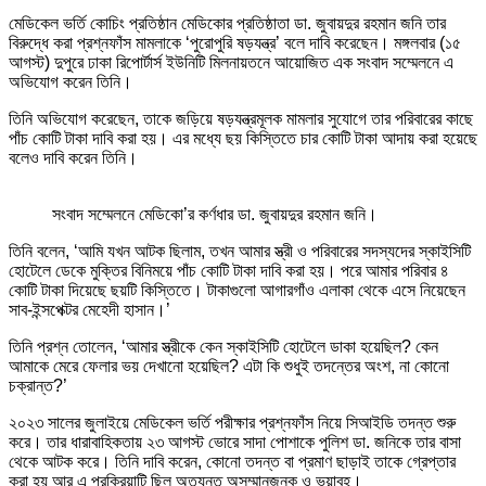
মেডিকেল ভর্তি কোচিং প্রতিষ্ঠান মেডিকোর প্রতিষ্ঠাতা ডা. জুবায়দুর রহমান জনি তার
বিরুদ্ধে করা প্রশ্নফাঁস মামলাকে ‘পুরোপুরি ষড়যন্ত্র’ বলে দাবি করেছেন। মঙ্গলবার (১৫
আগস্ট) দুপুরে ঢাকা রিপোর্টার্স ইউনিটি মিলনায়তনে আয়োজিত এক সংবাদ সম্মেলনে এ
অভিযোগ করেন তিনি।
তিনি অভিযোগ করেছেন, তাকে জড়িয়ে ষড়যন্ত্রমূলক মামলার সুযোগে তার পরিবারের কাছে
পাঁচ কোটি টাকা দাবি করা হয়। এর মধ্যে ছয় কিস্তিতে চার কোটি টাকা আদায় করা হয়েছে
বলেও দাবি করেন তিনি।
সংবাদ সম্মেলনে মেডিকো’র কর্ণধার ডা. জুবায়দুর রহমান জনি।
তিনি বলেন, ‘আমি যখন আটক ছিলাম, তখন আমার স্ত্রী ও পরিবারের সদস্যদের স্কাইসিটি
হোটেলে ডেকে মুক্তির বিনিময়ে পাঁচ কোটি টাকা দাবি করা হয়। পরে আমার পরিবার ৪
কোটি টাকা দিয়েছে ছয়টি কিস্তিতে। টাকাগুলো আগারগাঁও এলাকা থেকে এসে নিয়েছেন
সাব-ইন্সপেক্টর মেহেদী হাসান।’
তিনি প্রশ্ন তোলেন, ‘আমার স্ত্রীকে কেন স্কাইসিটি হোটেলে ডাকা হয়েছিল? কেন
আমাকে মেরে ফেলার ভয় দেখানো হয়েছিল? এটা কি শুধুই তদন্তের অংশ, না কোনো
চক্রান্ত?’
২০২৩ সালের জুলাইয়ে মেডিকেল ভর্তি পরীক্ষার প্রশ্নফাঁস নিয়ে সিআইডি তদন্ত শুরু
করে। তার ধারাবাহিকতায় ২৩ আগস্ট ভোরে সাদা পোশাকে পুলিশ ডা. জনিকে তার বাসা
থেকে আটক করে। তিনি দাবি করেন, কোনো তদন্ত বা প্রমাণ ছাড়াই তাকে গ্রেপ্তার
করা হয় আর এ প্রক্রিয়াটি ছিল অত্যন্ত অসম্মানজনক ও ভয়াবহ।