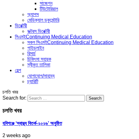
সাজেশন
টিউটোরিয়াল
অ্যাপস
মেডিক্যাল ডকুমেন্টারি
ডিরেক্টরী
ডক্টরস ডিরেক্টরী
সিএমই
Continuing Medical Education
সকল সিএমই
Continuing Medical Education
গাইডলাইন
রিসার্চ
চিকিৎসা সহায়ক
স্বীকৃত তালিকা
হেল্প
যোগাযোগ/সাহায্য
চ্যারিটি
চলতি খবর
Search for:
চলতি খবর
হবিগঞ্জে ‘স্বাস্থ্য বিতর্ক-২০২৬’ অনুষ্ঠিত
2 weeks ago