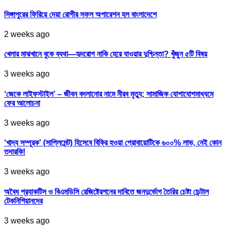
সিঙ্গাপুরের ফিরিয়ে দেয়া রোগীর সফল অপারেশন হল বাংলাদেশে
2 weeks ago
খেলার মাঝখানে বুকে ব্যথা—হৃদরোগ নাকি হেরে যাওয়ার দুশ্চিন্তা? খুঁজুন ৫টি বিষয়
3 weeks ago
‘জেকে লাইফস্টাইল’ – জীবন বদলানোর নামে নীরব মৃত্যু; সামাজিক যোগাযোগমাধ্যমে
ফের আলোচনা
3 weeks ago
‘খাদ্য সম্পূরক’ (সাপ্লিমেন্ট) হিসেবে বিক্রি হওয়া প্রোবায়োটিকে ৬০০% লাভ, নেই কোন
তদারকি!
3 weeks ago
অবৈধ প্র‍্যাকটিস ও বিএমডিসি রেজিষ্ট্রেশনের দাবিতে জনদুর্ভোগ তৈরির চেষ্টা ডেন্টাল
টেকনিশিয়ানদের
3 weeks ago