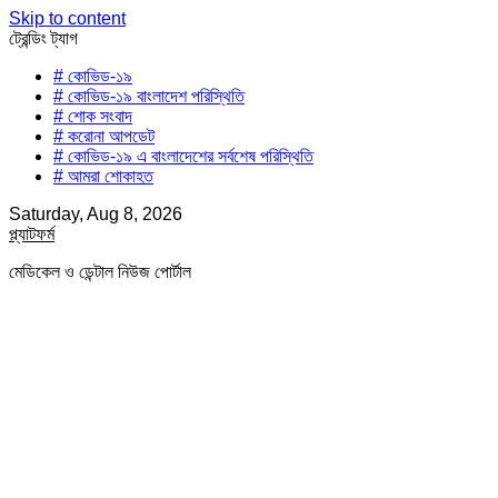
Skip to content
ট্রেন্ডিং ট্যাগ
# কোভিড-১৯
# কোভিড-১৯ বাংলাদেশ পরিস্থিতি
# শোক সংবাদ
# করোনা আপডেট
# কোভিড-১৯ এ বাংলাদেশের সর্বশেষ পরিস্থিতি
# আমরা শোকাহত
Saturday, Aug 8, 2026
প্ল্যাটফর্ম
মেডিকেল ও ডেন্টাল নিউজ পোর্টাল