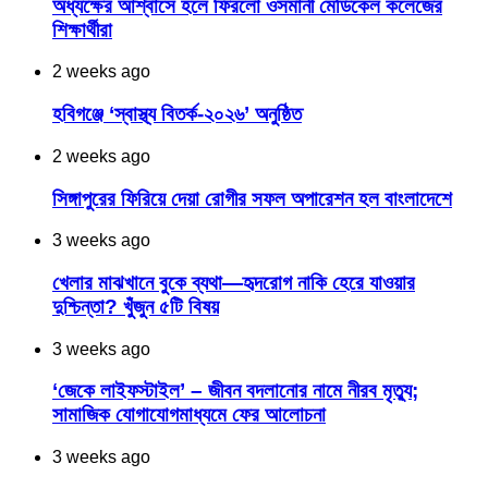
অধ্যক্ষের আশ্বাসে হলে ফিরলো ওসমানী মেডিকেল কলেজের
শিক্ষার্থীরা
2 weeks ago
হবিগঞ্জে ‘স্বাস্থ্য বিতর্ক-২০২৬’ অনুষ্ঠিত
2 weeks ago
সিঙ্গাপুরের ফিরিয়ে দেয়া রোগীর সফল অপারেশন হল বাংলাদেশে
3 weeks ago
খেলার মাঝখানে বুকে ব্যথা—হৃদরোগ নাকি হেরে যাওয়ার
দুশ্চিন্তা? খুঁজুন ৫টি বিষয়
3 weeks ago
‘জেকে লাইফস্টাইল’ – জীবন বদলানোর নামে নীরব মৃত্যু;
সামাজিক যোগাযোগমাধ্যমে ফের আলোচনা
3 weeks ago