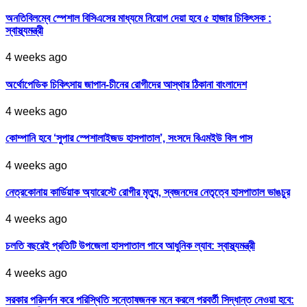
অনতিবিলম্বে স্পেশাল বিসিএসের মাধ্যমে নিয়োগ দেয়া হবে ৫ হাজার চিকিৎসক :
স্বাস্থ্যমন্ত্রী
4 weeks ago
অর্থোপেডিক চিকিৎসায় জাপান-চীনের রোগীদের আস্থার ঠিকানা বাংলাদেশ
4 weeks ago
কোম্পানি হবে ‘সুপার স্পেশালাইজড হাসপাতাল’, সংসদে বিএমইউ বিল পাস
4 weeks ago
নেত্রকোনায় কার্ডিয়াক অ্যারেস্টে রোগীর মৃত্যু, স্বজনদের নেতৃত্বে হাসপাতাল ভাঙচুর
4 weeks ago
চলতি বছরেই প্রতিটি উপজেলা হাসপাতাল পাবে আধুনিক ল্যাব: স্বাস্থ্যমন্ত্রী
4 weeks ago
সরকার পরিদর্শন করে পরিস্থিতি সন্তোষজনক মনে করলে পরবর্তী সিদ্ধান্ত নেওয়া হবে: