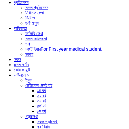
প্রতিবেদন
সকল প্রতিবেদন
নির্বাচিত লেখা
ভিডিও
গুনী মানুষ
অভিজ্ঞতা
অতিথি লেখা
সকল অভিজ্ঞতা
গল্প
ফার্স্ট ইয়ার
For First year medical student.
ভাবনা
সকল
জবস কর্ণার
কোয়াক হান্ট
ডাউনলোড
ইবুক
মেডিকেল টেক্সট বই
১ম বর্ষ
২য় বর্ষ
৩য় বর্ষ
৪র্থ বর্ষ
৫ম বর্ষ
পড়ালেখা
সকল পড়ালেখা
ক্যারিয়ার