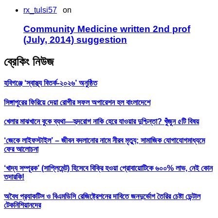
rx_tulsi57
on
Community Medicine written 2nd prof
(July, 2014) suggestion
ব্রেকিং নিউজ
হবিগঞ্জে ‘স্বাস্থ্য বিতর্ক-২০২৬’ অনুষ্ঠিত
সিঙ্গাপুরের ফিরিয়ে দেয়া রোগীর সফল অপারেশন হল বাংলাদেশে
খেলার মাঝখানে বুকে ব্যথা—হৃদরোগ নাকি হেরে যাওয়ার দুশ্চিন্তা? খুঁজুন ৫টি বিষয়
‘জেকে লাইফস্টাইল’ – জীবন বদলানোর নামে নীরব মৃত্যু; সামাজিক যোগাযোগমাধ্যমে
ফের আলোচনা
‘খাদ্য সম্পূরক’ (সাপ্লিমেন্ট) হিসেবে বিক্রি হওয়া প্রোবায়োটিকে ৬০০% লাভ, নেই কোন
তদারকি!
অবৈধ প্র‍্যাকটিস ও বিএমডিসি রেজিষ্ট্রেশনের দাবিতে জনদুর্ভোগ তৈরির চেষ্টা ডেন্টাল
টেকনিশিয়ানদের