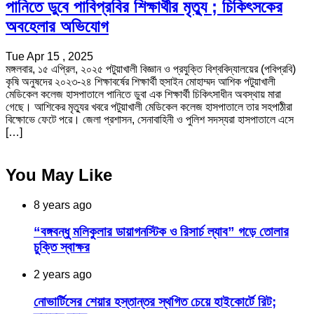
পানিতে ডুবে পাবিপ্রবির শিক্ষার্থীর মৃত্যু ; চিকিৎসকের
অবহেলার অভিযোগ
Tue Apr 15 , 2025
মঙ্গলবার, ১৫ এপ্রিল, ২০২৫ পটুয়াখালী বিজ্ঞান ও প্রযুক্তি বিশ্ববিদ্যালয়ের (পবিপ্রবি)
কৃষি অনুষদের ২০২৩-২৪ শিক্ষাবর্ষের শিক্ষার্থী হুসাইন মোহাম্মদ আশিক পটুয়াখালী
মেডিকেল কলেজ হাসপাতালে পানিতে ডুবা এক শিক্ষার্থী চিকিৎসাধীন অবস্থায় মারা
গেছে। আশিকের মৃত্যুর খবরে পটুয়াখালী মেডিকেল কলেজ হাসপাতালে তার সহপাঠীরা
বিক্ষোভে ফেটে পরে। জেলা প্রশাসন, সেনাবাহিনী ও পুলিশ সদস্যরা হাসপাতালে এসে
[…]
You May Like
8 years ago
“বঙ্গবন্ধু মলিকুলার ডায়াগনস্টিক ও রিসার্চ ল্যাব” গড়ে তোলার
চুক্তি স্বাক্ষর
2 years ago
নোভার্টিসের শেয়ার হস্তান্তর স্থগিত চেয়ে হাইকোর্টে রিট;