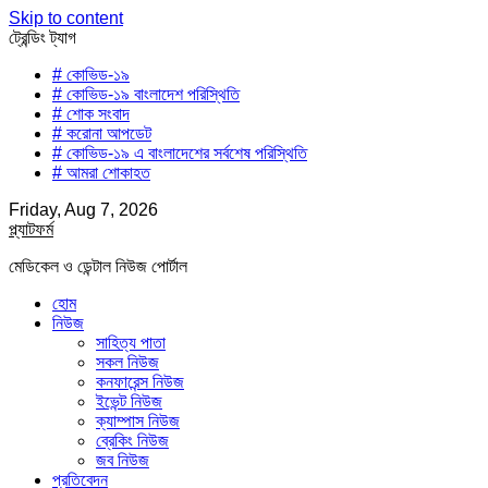
Skip to content
ট্রেন্ডিং ট্যাগ
# কোভিড-১৯
# কোভিড-১৯ বাংলাদেশ পরিস্থিতি
# শোক সংবাদ
# করোনা আপডেট
# কোভিড-১৯ এ বাংলাদেশের সর্বশেষ পরিস্থিতি
# আমরা শোকাহত
Friday, Aug 7, 2026
প্ল্যাটফর্ম
মেডিকেল ও ডেন্টাল নিউজ পোর্টাল
হোম
নিউজ
সাহিত্য পাতা
সকল নিউজ
কনফারেন্স নিউজ
ইভেন্ট নিউজ
ক্যাম্পাস নিউজ
ব্রেকিং নিউজ
জব নিউজ
প্রতিবেদন