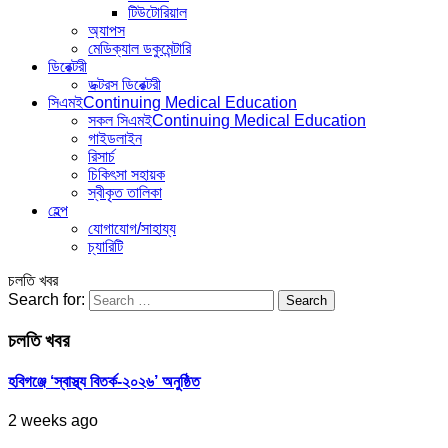
টিউটোরিয়াল
অ্যাপস
মেডিক্যাল ডকুমেন্টারি
ডিরেক্টরী
ডক্টরস ডিরেক্টরী
সিএমই
Continuing Medical Education
সকল সিএমই
Continuing Medical Education
গাইডলাইন
রিসার্চ
চিকিৎসা সহায়ক
স্বীকৃত তালিকা
হেল্প
যোগাযোগ/সাহায্য
চ্যারিটি
চলতি খবর
Search for:
চলতি খবর
হবিগঞ্জে ‘স্বাস্থ্য বিতর্ক-২০২৬’ অনুষ্ঠিত
2 weeks ago