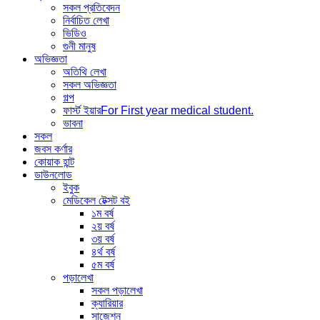
সকল প্রতিবেদন
নির্বাচিত লেখা
ভিডিও
গুনী মানুষ
অভিজ্ঞতা
অতিথি লেখা
সকল অভিজ্ঞতা
গল্প
ফার্স্ট ইয়ার
For First year medical student.
ভাবনা
সকল
জবস কর্ণার
কোয়াক হান্ট
ডাউনলোড
ইবুক
মেডিকেল টেক্সট বই
১ম বর্ষ
২য় বর্ষ
৩য় বর্ষ
৪র্থ বর্ষ
৫ম বর্ষ
পড়ালেখা
সকল পড়ালেখা
ক্যারিয়ার
সাজেশন