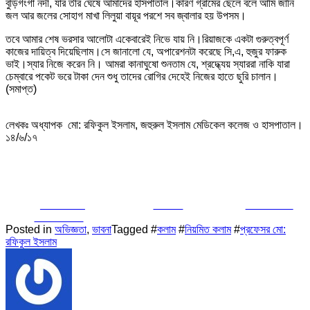
বুড়িগংগা নদী, যার তীর ঘেঁষে আমাদের হাসপাতাল।কারণ গ্রামের ছেলে বলে আমি জানি
জল আর জলের সোহাগ মাখা লিলুয়া বায়ূর পরশে সব জ্বালার হয় উপসম।
তবে আমার শেষ ভরসার আলোটা একেবারেই নিভে যায় নি।রিয়াজকে একটা গুরুত্বপূর্ণ
কাজের দায়িত্ব দিয়েছিলাম।সে জানালো যে, অপারেশনটা করেছে সি,এ, হুজুর ফারুক
ভাই।স্যার নিজে করেন নি। আমরা কানাঘুষো শুনতাম যে, শ্রদ্ধ্যেয় স্যাররা নাকি যারা
চেম্বারে পকেট ভরে টাকা দেন শুধু তাদের রোগির দেহেই নিজের হাতে ছুরি চালান।
(সমাপ্ত)
লেখকঃ অধ্যাপক মো: রফিকুল ইসলাম, জহুরুল ইসলাম মেডিকেল কলেজ ও হাসপাতাল।
১৪/৬/১৭
Share on
Tweet
Follow us
Facebook
Posted in
অভিজ্ঞতা
,
ভাবনা
Tagged #
কলাম
#
নিয়মিত কলাম
#
প্রফেসর মো:
রফিকুল ইসলাম