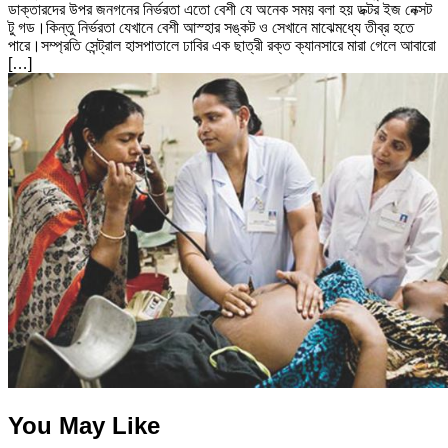
ডাক্তারদের উপর জনগনের নির্ভরতা এতো বেশী যে অনেক সময় বলা হয় ডক্টর ইজ নেক্সট
টু গড।কিন্তু নির্ভরতা যেখানে বেশী আস্হার সঙ্কট ও সেখানে মাঝেমধ্যে তীব্র হতে
পারে।সম্প্রতি সেন্ট্রাল হাসপাতালে ঢাবির এক ছাত্রী রক্ত ক্যানসারে মারা গেলে আবারো
[…]
You May Like