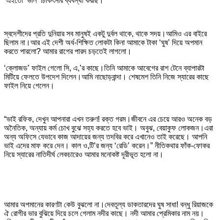
“এইতো ‘ভাল’ চিকিৎসার ব্যবস্থা করছি।”
স্বদেশীদের প্রতি দুনিয়ার সব মানুষই একটু দুর্বল থাকে, থাকে সদয়।আমিও এর বাইরে
ছিলাম না।আর এই দেশী অর্ধ-শিক্ষিত লোকটা কিনা আমাকে টাকা ‘ঘুষ’ দিয়ে অপমান
করতে পারলো? আমার রাগের পারদ চড়তেই লাগলো।
‘ক্লোজড’ ফাইল গেলো সি, এ,’র কাছে।তিনি আমাকে আবেগের রাশ টেনে ব্যাপারটা
মিটিয়ে ফেলতে উপদেশ দিলেন।আমি নাছোড়বান্দা। শেষমেশ তিনি নিজে স্যারের কাছে
ফাইল নিয়ে গেলেন।
“ভাই রফিক, দেখুন আপনারা এখন তরুণ! রক্ত গরম।জীবনে এর চেয়ে আরও অনেক বড়
অনৈতিক, অন্যায় কর্ম চোখ বুঝে সহ্য করতে হবে ভাই। অবুঝ, বেয়াকুফ লোকজন।এরা
অন্য অফিসে যেভাবে কাজ আদায়ের জন্য তদবির করে এখানেও তাই করেছে। আপনি
ভাই এদের মাফ করে দেন। কাল ও,টি’র জন্য ‘রেডি’ করেন।” নীতিকথার ফাঁক-ফোকর
নিয়ে স্যারের নাতিদীর্ঘ লেকচারেও আমার মনোকষ্ট দূরীভূত হলো না।
আমার অপমানের কারণটা কেউ বুঝলো না।দেবতূল্য ডাকতারদের ঘুষ সাধা! বন্ধু রিয়াজকে
ঐ রোগীর ভার বুঝিয়ে দিয়ে চলে গেলাম নদীর কাছে। নদী আমার প্রেমিকার নাম নয়।