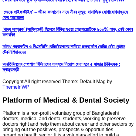
‘জেকে লাইফস্টাইল’ – জীবন বদলানোর নামে নীরব মৃত্যু; সামাজিক যোগাযোগমাধ্যমে
ফের আলোচনা
‘খাদ্য সম্পূরক’ (সাপ্লিমেন্ট) হিসেবে বিক্রি হওয়া প্রোবায়োটিকে ৬০০% লাভ, নেই কোন
তদারকি!
অবৈধ প্র‍্যাকটিস ও বিএমডিসি রেজিষ্ট্রেশনের দাবিতে জনদুর্ভোগ তৈরির চেষ্টা ডেন্টাল
টেকনিশিয়ানদের
অনতিবিলম্বে স্পেশাল বিসিএসের মাধ্যমে নিয়োগ দেয়া হবে ৫ হাজার চিকিৎসক :
স্বাস্থ্যমন্ত্রী
Copyright All right reserved Theme: Default Mag by
ThemeInWP
Platform of Medical & Dental Society
Platform is a non-profit voluntary group of Bangladeshi
doctors, medical and dental students, working to preserve
doctors right and help them about career and other sectors by
bringing out the positives, prospects & opportunities
regarding health sector. It is a voluntary effort to build a