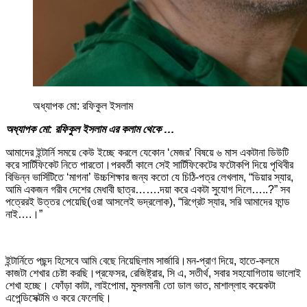
অধ্যাপক মো: রফিকুল ইসলাম
অধ্যাপক মো: রফিকুল ইসলাম এর কলাম থেকে …
আমাদের ইন্টার্নি সময়ে কেউ ইচ্ছে করলে যেকোন ‘মেজর’ বিষয়ে ৬ মাস একটানা ডিউটি
করে সার্টিফিকেট নিতে পারতো।পরবর্তী কালে সেই সার্টিফিকেটের ফটোকপি দিয়ে পৃথিবীর
বিভিন্ন ভার্সিটিতে ‘মাগনা’ উচ্চশিক্ষার জন্য কতো যে চিঠি-পত্র লেখলাম, “ডিয়ার স্যার,
আমি একজন গরীব দেশের মেধাবী ছাত্র…….দয়া করে একটা সুযোগ দিলে…..?” সব
পত্রেরই উত্তর পেয়েছি(ওরা আসলেই ভদ্রলোক), “রিগ্রেট স্যার, সরি আমাদের ফান্ড
নাই….।”
ইন্টার্নিতে পছন্দ হিসেবে আমি বেছে নিয়েছিলাম সার্জারি।মন-প্রাণ দিয়ে, হাতে-কলমে
কাজটা শেখার চেষ্টা করছি।প্রফেসর, রেজিষ্ট্রার, সি এ, সতীর্থ, সবার সহযোগিতায় ভালোই
শেখা হচ্ছে। ফোঁড়া কাটা, লাইপোমা, মুসলমানী তো ডাল ভাত, মাশাল্লাহ কয়েকটা
এপেন্ডিসেক্টমি ও করে ফেলেছি।