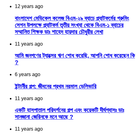
12 years ago
বাংলাদেশ মেডিকেল কলেজ বিএম-২৯ ব্যাচে প্ল্যাটফর্মের গ্রুমিং
সেশন উপলক্ষে প্ল্যাটফর্ম তৃতীয় সংখ্যা থেকে বিএম-১ ব্যাচের
সম্মানিত শিক্ষক ডাঃ শাহেদ হায়দার চৌধুরীর লেখা
11 years ago
আমি জনগণ‌ের ট্যাক্স‌ের ঋণ শোধ করেছি, আপন‌ি শ‌োধ করেছেন ক‌ি
?
6 years ago
ইন্টার্নীর গল্প: জীবনের প্রথম নরমাল ডেলিভারি
11 years ago
একটি হাসপাতাল পরিদর্শনের গল্প এবং কয়েকটি দীর্ঘশ্বাসঃ ডাঃ
সানজানা জেরিনকে মনে আছে ?
11 years ago