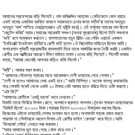
আমাদের প্রফেসরের বাড়ি সিলেটে। নাম কবিরুদ্দিন আহমেদ।মেডিকেলে কোন ব্যাচে
একই নামের একাধিক ব্যক্তি থাকলে সহজভাবে চেনার জন্য সতীর্থ’রা তাদের অদ্ভুত
অদ্ভুত ‘নাম’ লাগিয়ে দেয়(ছাত্ররাও এই দুষ্টুমি করে)। এই ফর্মূলায় স্যারের নাম ছিলো
“জেন্টেল কবির” স্যার।স্যারের আরেকটা সদগুণ (অথবা মুদ্রাদোষ) ছিলো তিনি সকলকে
‘ভাই’ বলে সম্বোধন করতেন। হাসপাতালের নতুন বিল্ডিং এর পেয়িং ওয়ার্ডে একজন
‘ইনডিরেক্ট ইংগুইনাল হার্নিয়া’র রোগী ভর্তি হলেন।ঐ বিছানাটার দায়িত্বে ছিলাম আমি।
অপারেশান পূর্ববর্তী প্রয়োজনীয় ব্যবস্থাদি দিয়ে তাকে সার্জারির জন্য তৈরী করছি।একদিন
রোগীর এক আত্মীয়ের আচরণে ভীষণ মর্মাহত হলাম।ওদের বাড়ি সিলেটে। সিলেটি ভাষায়
বলছে, “আমরা জেনেছি আপনার বাড়িও নাকি সিলেট।”
“জ্বী”। আমার সরল জবাব।
” আমাদের সৌভাগ্য স্যারের সাথে আরেকজন দেশী ডাক্তার পেয়ে গেলাম।”
“দেশী না হলেও আমাদের সেবা একই হবে।” আমি নির্লিপ্ত। অনেক ফালতু কথাবার্তার
পরে লোকটা পকেট থেকে একটা ২০ টাকার নোট আমার হাতে ধরিয়ে দিতে চেষ্টা করলো।
“এটা কি?”
“আমাদের রোগীকে ‘একটু ভালো’ ভাবে দেখবেন।”
টাকাটা তাকে ফিরিয়ে দিলাম।রাগে, অপমানে জ্বলতে লাগলাম।(তখন সাধারণ ডাক্তারদের
‘ভিজিট ছিলো’ ৫০-১০০ টাকা।স্যাররা নিতেন ২০০-৩০০ টাকা)কম বয়সের বিচার-
বিবেচনায় এটাকে ডাক্তারি পেশার অপমান মনে হলো।অপমানটা সহজে হজম করতে
পারলাম না।সিস্টারকে আদেশ দিলাম এই রোগীর ফাইল ‘ক্লোজ’ করে দিতে।আমি
‘ডিসচার্জ লেটার’ লেখতে শুরু করলাম।
“স্যার আমাদের ভুল হয়ে গেছে।মাফ করে দেন।”