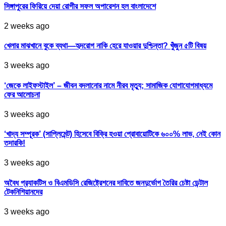
সিঙ্গাপুরের ফিরিয়ে দেয়া রোগীর সফল অপারেশন হল বাংলাদেশে
2 weeks ago
খেলার মাঝখানে বুকে ব্যথা—হৃদরোগ নাকি হেরে যাওয়ার দুশ্চিন্তা? খুঁজুন ৫টি বিষয়
3 weeks ago
‘জেকে লাইফস্টাইল’ – জীবন বদলানোর নামে নীরব মৃত্যু; সামাজিক যোগাযোগমাধ্যমে
ফের আলোচনা
3 weeks ago
‘খাদ্য সম্পূরক’ (সাপ্লিমেন্ট) হিসেবে বিক্রি হওয়া প্রোবায়োটিকে ৬০০% লাভ, নেই কোন
তদারকি!
3 weeks ago
অবৈধ প্র‍্যাকটিস ও বিএমডিসি রেজিষ্ট্রেশনের দাবিতে জনদুর্ভোগ তৈরির চেষ্টা ডেন্টাল
টেকনিশিয়ানদের
3 weeks ago