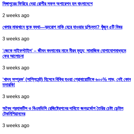
সিঙ্গাপুরের ফিরিয়ে দেয়া রোগীর সফল অপারেশন হল বাংলাদেশে
2 weeks ago
খেলার মাঝখানে বুকে ব্যথা—হৃদরোগ নাকি হেরে যাওয়ার দুশ্চিন্তা? খুঁজুন ৫টি বিষয়
3 weeks ago
‘জেকে লাইফস্টাইল’ – জীবন বদলানোর নামে নীরব মৃত্যু; সামাজিক যোগাযোগমাধ্যমে
ফের আলোচনা
3 weeks ago
‘খাদ্য সম্পূরক’ (সাপ্লিমেন্ট) হিসেবে বিক্রি হওয়া প্রোবায়োটিকে ৬০০% লাভ, নেই কোন
তদারকি!
3 weeks ago
অবৈধ প্র‍্যাকটিস ও বিএমডিসি রেজিষ্ট্রেশনের দাবিতে জনদুর্ভোগ তৈরির চেষ্টা ডেন্টাল
টেকনিশিয়ানদের
3 weeks ago