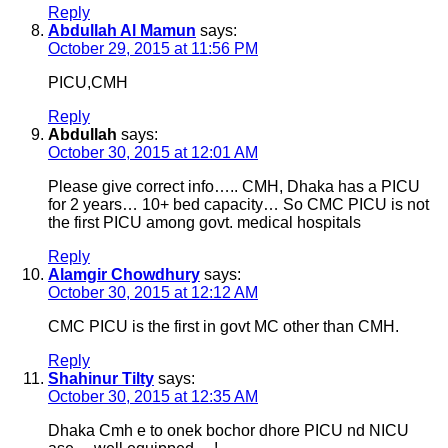
Reply
Abdullah Al Mamun
says:
October 29, 2015 at 11:56 PM
PICU,CMH
Reply
Abdullah
says:
October 30, 2015 at 12:01 AM
Please give correct info….. CMH, Dhaka has a PICU
for 2 years… 10+ bed capacity… So CMC PICU is not
the first PICU among govt. medical hospitals
Reply
Alamgir Chowdhury
says:
October 30, 2015 at 12:12 AM
CMC PICU is the first in govt MC other than CMH.
Reply
Shahinur Tilty
says:
October 30, 2015 at 12:35 AM
Dhaka Cmh e to onek bochor dhore PICU nd NICU