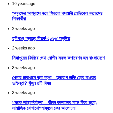
10 years ago
অধ্যক্ষের আশ্বাসে হলে ফিরলো ওসমানী মেডিকেল কলেজের
শিক্ষার্থীরা
2 weeks ago
হবিগঞ্জে ‘স্বাস্থ্য বিতর্ক-২০২৬’ অনুষ্ঠিত
2 weeks ago
সিঙ্গাপুরের ফিরিয়ে দেয়া রোগীর সফল অপারেশন হল বাংলাদেশে
3 weeks ago
খেলার মাঝখানে বুকে ব্যথা—হৃদরোগ নাকি হেরে যাওয়ার
দুশ্চিন্তা? খুঁজুন ৫টি বিষয়
3 weeks ago
‘জেকে লাইফস্টাইল’ – জীবন বদলানোর নামে নীরব মৃত্যু;
সামাজিক যোগাযোগমাধ্যমে ফের আলোচনা