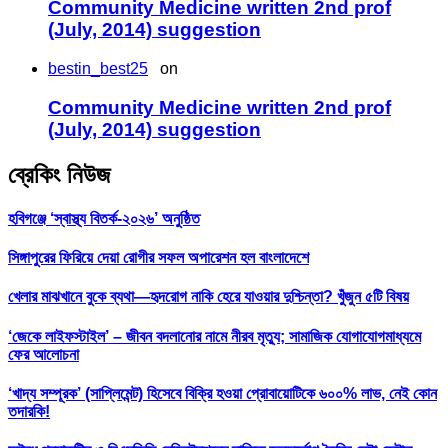
Community Medicine written 2nd prof
(July, 2014) suggestion
bestin_best25
on
Community Medicine written 2nd prof
(July, 2014) suggestion
ব্রেকিং নিউজ
হবিগঞ্জে ‘স্বাস্থ্য বিতর্ক-২০২৬’ অনুষ্ঠিত
সিঙ্গাপুরের ফিরিয়ে দেয়া রোগীর সফল অপারেশন হল বাংলাদেশে
খেলার মাঝখানে বুকে ব্যথা—হৃদরোগ নাকি হেরে যাওয়ার দুশ্চিন্তা? খুঁজুন ৫টি বিষয়
‘জেকে লাইফস্টাইল’ – জীবন বদলানোর নামে নীরব মৃত্যু; সামাজিক যোগাযোগমাধ্যমে
ফের আলোচনা
‘খাদ্য সম্পূরক’ (সাপ্লিমেন্ট) হিসেবে বিক্রি হওয়া প্রোবায়োটিকে ৬০০% লাভ, নেই কোন
তদারকি!