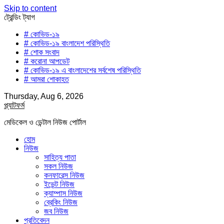
Skip to content
ট্রেন্ডিং ট্যাগ
# কোভিড-১৯
# কোভিড-১৯ বাংলাদেশ পরিস্থিতি
# শোক সংবাদ
# করোনা আপডেট
# কোভিড-১৯ এ বাংলাদেশের সর্বশেষ পরিস্থিতি
# আমরা শোকাহত
Thursday, Aug 6, 2026
প্ল্যাটফর্ম
মেডিকেল ও ডেন্টাল নিউজ পোর্টাল
হোম
নিউজ
সাহিত্য পাতা
সকল নিউজ
কনফারেন্স নিউজ
ইভেন্ট নিউজ
ক্যাম্পাস নিউজ
ব্রেকিং নিউজ
জব নিউজ
প্রতিবেদন