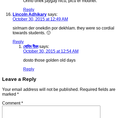
Onno onek jaygay nicu, picu er modhei.
Reply
Lincoln Adhikary
says:
October 30, 2015 at 12:49 AM
sir/mam der onekdin por dekhlam. they were so cordial
towards students. 🙂
Reply
মোহিব নীরব
says:
October 30, 2015 at 12:54 AM
dosto those golden old days
Reply
Leave a Reply
Your email address will not be published.
Required fields are
marked
*
Comment
*