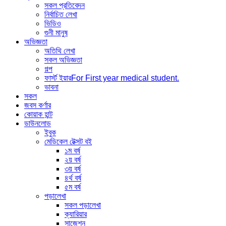
সকল প্রতিবেদন
নির্বাচিত লেখা
ভিডিও
গুনী মানুষ
অভিজ্ঞতা
অতিথি লেখা
সকল অভিজ্ঞতা
গল্প
ফার্স্ট ইয়ার
For First year medical student.
ভাবনা
সকল
জবস কর্ণার
কোয়াক হান্ট
ডাউনলোড
ইবুক
মেডিকেল টেক্সট বই
১ম বর্ষ
২য় বর্ষ
৩য় বর্ষ
৪র্থ বর্ষ
৫ম বর্ষ
পড়ালেখা
সকল পড়ালেখা
ক্যারিয়ার
সাজেশন