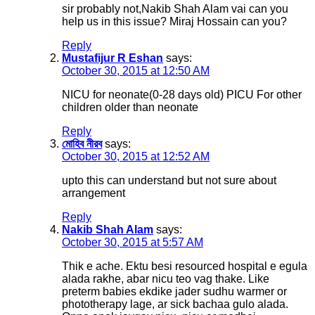
sir probably not,Nakib Shah Alam vai can you
help us in this issue? Miraj Hossain can you?
Reply
Mustafijur R Eshan
says:
October 30, 2015 at 12:50 AM
NICU for neonate(0-28 days old) PICU For other
children older than neonate
Reply
মোহিব নীরব
says:
October 30, 2015 at 12:52 AM
upto this can understand but not sure about
arrangement
Reply
Nakib Shah Alam
says:
October 30, 2015 at 5:57 AM
Thik e ache. Ektu besi resourced hospital e egula
alada rakhe, abar nicu teo vag thake. Like
preterm babies ekdike jader sudhu warmer or
phototherapy lage, ar sick bachaa gulo alada.