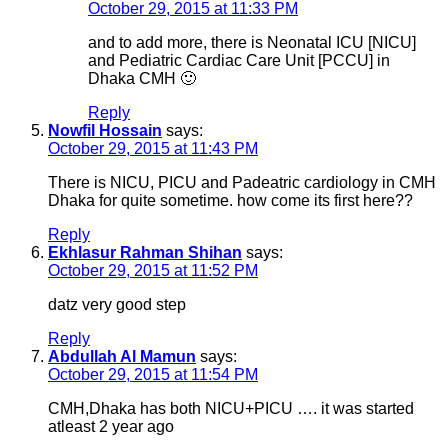
October 29, 2015 at 11:33 PM
and to add more, there is Neonatal ICU [NICU]
and Pediatric Cardiac Care Unit [PCCU] in
Dhaka CMH 🙂
Reply
Nowfil Hossain
says:
October 29, 2015 at 11:43 PM
There is NICU, PICU and Padeatric cardiology in CMH
Dhaka for quite sometime. how come its first here??
Reply
Ekhlasur Rahman Shihan
says:
October 29, 2015 at 11:52 PM
datz very good step
Reply
Abdullah Al Mamun
says:
October 29, 2015 at 11:54 PM
CMH,Dhaka has both NICU+PICU …. it was started
atleast 2 year ago