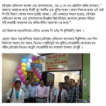
চট্টগ্রাম মেডিকেল কলেজ এবং হাসপাতালের , ডাঃ এ কে এম রেজাউল করিম বলেছেন, ”
আজকে আমাদের জন্য দিনটি খুব স্মরণীয় এবং খুশির সংবাদ।কারণ শিশুদের জন্য এই আই
সি ইউ বিভাগ খোলার সক্ষম হয়েছি আমরা। এটা একমাত্র সম্ভব হয়েছে, চট্টগ্রাম
মেডিকেল কলেজ এবং হাসপাতালের ডিরেক্টর ব্রিগেডিয়ার জেনারেল খন্দকার শহিদুল
গনী,সহকারী অধ্যাপক ডাঃ নাসির উদ্দিন আহম্মেদ এর জন্য ”
এই বিভাগের সহযোগিতায় এগিয়ে এসেছে পি এইচ পি (PHP) গ্রুপ ।
এছাড়া আরও সহযোগিতায় আছেন,চট্টগ্রাম মেডিকেল কলেজের প্রিন্সিপাল এবং শিশু
বিভাগের প্রধান ডাঃ প্রনব, বিএমএ প্রেসিডেন্ট ডাঃ মুজিব,সেক্রেটারি জেনারেল ডাঃ
শরীফ,চট্টগ্রাম বিএমএ জয়েন্ট সেক্রেটারি ডাঃ ফায়সাল ইকবাল চৌধুরী ।