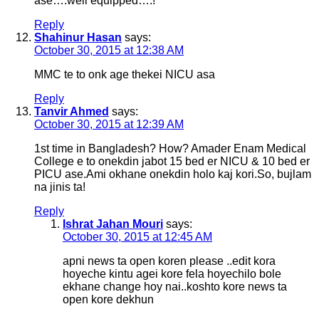
ase….well equipped….!
Reply
Shahinur Hasan
says:
October 30, 2015 at 12:38 AM
MMC te to onk age thekei NICU asa
Reply
Tanvir Ahmed
says:
October 30, 2015 at 12:39 AM
1st time in Bangladesh? How? Amader Enam Medical
College e to onekdin jabot 15 bed er NICU & 10 bed er
PICU ase.Ami okhane onekdin holo kaj kori.So, bujlam
na jinis ta!
Reply
Ishrat Jahan Mouri
says:
October 30, 2015 at 12:45 AM
apni news ta open koren please ..edit kora
hoyeche kintu agei kore fela hoyechilo bole
ekhane change hoy nai..koshto kore news ta
open kore dekhun