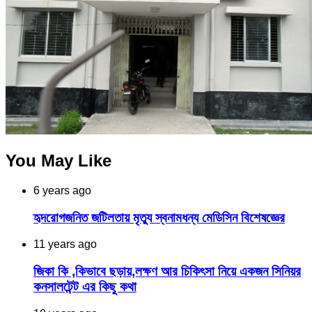
You May Like
6 years ago
হৃদরোগজনিত জটিলতায় মৃত্যু স্বনামধন্য মেডিসিন বিশেষজ্ঞের
11 years ago
জিকা কি ,কিভাবে ছড়ায়,লক্ষণ আর চিকিৎসা নিয়ে একজন সিনিয়র
কনসালটেন্ট এর কিছু কথা