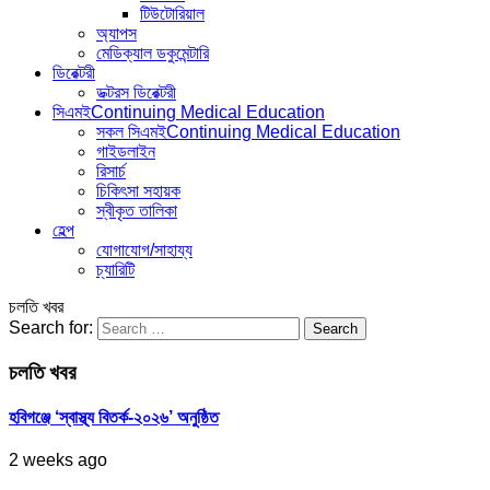
টিউটোরিয়াল
অ্যাপস
মেডিক্যাল ডকুমেন্টারি
ডিরেক্টরী
ডক্টরস ডিরেক্টরী
সিএমই
Continuing Medical Education
সকল সিএমই
Continuing Medical Education
গাইডলাইন
রিসার্চ
চিকিৎসা সহায়ক
স্বীকৃত তালিকা
হেল্প
যোগাযোগ/সাহায্য
চ্যারিটি
চলতি খবর
Search for:
চলতি খবর
হবিগঞ্জে ‘স্বাস্থ্য বিতর্ক-২০২৬’ অনুষ্ঠিত
2 weeks ago