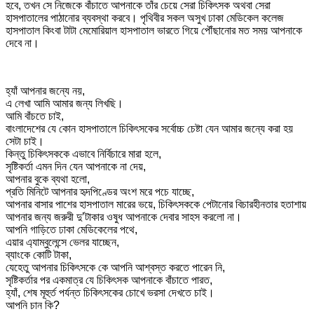
হবে, তখন সে নিজেকে বাঁচাতে আপনাকে তাঁর চেয়ে সেরা চিকিৎসক অথবা সেরা
হাসপাতালের পাঠানোর ব্যবস্থা করবে। পৃথিবীর সকল অসুখ ঢাকা মেডিকেল কলেজ
হাসপাতাল কিংবা টাটা মেমোরিয়াল হাসপাতাল ভারতে গিয়ে পৌঁছানোর মত সময় আপনাকে
দেবে না।
হ্যাঁ আপনার জন্যে নয়,
এ লেখা আমি আমার জন্য লিখছি।
আমি বাঁচতে চাই,
বাংলাদেশের যে কোন হাসপাতালে চিকিৎসকের সর্বোচ্চ চেষ্টা যেন আমার জন্যে করা হয়
সেটা চাই।
কিন্তু চিকিৎসককে এভাবে নির্বিচারে মারা হলে,
সৃষ্টিকর্তা এমন দিন যেন আপনাকে না দেয়,
আপনার বুকে ব্যথা হলো,
প্রতি মিনিটে আপনার হৃদপিণ্ডের অংশ মরে পচে যাচ্ছে,
আপনার বাসার পাশের হাসপাতাল মারের ভয়ে, চিকিৎসককে পেটানোর বিচারহীনতার হতাশায়
আপনার জন্য জরুরী দু’টাকার ওষুধ আপনাকে দেবার সাহস করলো না।
আপনি গাড়িতে ঢাকা মেডিকেলের পথে,
এয়ার এ্যাম্বুলেন্সে ভেলর যাচ্ছেন,
ব্যাংকে কোটি টাকা,
যেহেতু আপনার চিকিৎসকে কে আপনি আশ্বস্ত করতে পারেন নি,
সৃষ্টিকর্তার পর একমাত্র যে চিকিৎসক আপনাকে বাঁচাতে পারত,
হ্যাঁ, শেষ মূহুর্ত পর্যন্ত চিকিৎসকের চোখে ভরসা দেখতে চাই।
আপনি চান কি?