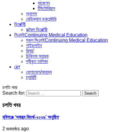
সাজেশন
টিউটোরিয়াল
অ্যাপস
মেডিক্যাল ডকুমেন্টারি
ডিরেক্টরী
ডক্টরস ডিরেক্টরী
সিএমই
Continuing Medical Education
সকল সিএমই
Continuing Medical Education
গাইডলাইন
রিসার্চ
চিকিৎসা সহায়ক
স্বীকৃত তালিকা
হেল্প
যোগাযোগ/সাহায্য
চ্যারিটি
চলতি খবর
Search for:
চলতি খবর
হবিগঞ্জে ‘স্বাস্থ্য বিতর্ক-২০২৬’ অনুষ্ঠিত
2 weeks ago