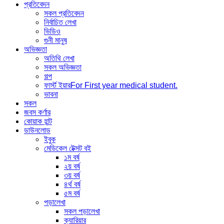
প্রতিবেদন
সকল প্রতিবেদন
নির্বাচিত লেখা
ভিডিও
গুনী মানুষ
অভিজ্ঞতা
অতিথি লেখা
সকল অভিজ্ঞতা
গল্প
ফার্স্ট ইয়ার
For First year medical student.
ভাবনা
সকল
জবস কর্ণার
কোয়াক হান্ট
ডাউনলোড
ইবুক
মেডিকেল টেক্সট বই
১ম বর্ষ
২য় বর্ষ
৩য় বর্ষ
৪র্থ বর্ষ
৫ম বর্ষ
পড়ালেখা
সকল পড়ালেখা
ক্যারিয়ার