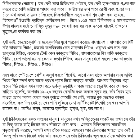
চিকিৎসককে পেটানো। যত বেশী তারা চিকিৎসক পেটাবে, যত বেশী হাসপাতালে গণ্ডগোল
করবে তত বেশি জরিমানা আদায় করা যাবে। জরিমানার ভাগ পাবে রোগী এবং গুণ্ডা দল।
চীনে এরা এতই তাণ্ডব চালিয়েছে ডিকশনারীতে নতুন একটা শব্দ যোগ করা হয়েছে,
“ইয়েনাও” ইংরেজি প্রতিশব্দ মেডিকেল মব। চীনে ২০১৪ সালে চিকিৎসক ও হাসপাতালের
উপর হামলার সর্বোচ্চ শাস্তি মৃত্যু দণ্ড ঘোষণা করা হয় এবং ২০১৪ সালেই দু’জনের
মৃত্যুদণ্ড কার্যকর করা হয়।
হ্যাঁ ভাই, ডেমোক্রেসি না মবোক্র্যাসির যুগে প্রবেশ করেছে বাংলাদেশ। হাসপাতালে সিট
নাই ডাক্তার পিটাও, টয়লেট অপরিষ্কার কেন ডাক্তার পিটাও, ওষুধের এত দাম কেন
ডাক্তার পিটাও, এতগুলা টেস্ট কেন ডাক্তার পিটাও, হাসপাতালের বিল বাকি ডাক্তার
পিটাও, রোগ ভালো হয় না কেন ডাক্তার পিটাও, অমর মানুষ রোগে মরলো কেন ডাক্তার
পিটাও, পিটাও…পিটাও…পিটাও।
নরম হাতে পেট চেপে রোগীর অসুখ ধরতে শিখেছি, আরো নরম হাতে আপনার সদ্য ভূমিষ্ঠ
শিশুর পিঠে স্পর্শ করে তাকে প্রথম শ্বাস নিতে সাহায্য করেছি, আপনার বিছানায় পড়া
মায়ের পিঠ থেকে যখন মাংস পচে দুর্গন্ধ ছড়াচ্ছিল পরম মমতায় ড্রেসিং করে সে ক্ষত
সাড়িয়ে তুলেছি, আপনার ১৯-২০ বছরের বোনটির যখন অকাল মৃত্যু হয়, তাঁর স্থির হয়ে
যাওয়া চোখে আলো ফেলে যখন বুঝতে পেরেছি সে নেই, আমার বুক ভেঙ্গেও কান্না
এসেছিল, কত দিন সেই চোখের পানি লুকিয়ে ডেথ সার্টিফিকেট লিখেছি সে খবর আপনি
জানেন না। আমিও মানুষ, আমারো ক্লান্তি, তৃষ্ণা, ঘৃণা, ভয় লাগে।
হ্যাঁ চিকিৎসকেরা রক্ত মাংসের মানুষ। মানুষের যখন অস্তিত্বের সংকট হয় তখন সে তাঁর
যা কিছু আছে তাই নিয়েই রুখে দাঁড়াতে চেষ্টা করে। একজন চিকিৎসকের সারাজীবন
পড়াশোনাই করেছে, আপনি যখন তাঁকে মারতে আসবেন আর ঠেকানোর ক্ষমতা তার নেই।
কিন্তু তাঁর জ্ঞান দিয়েই যখন আঁচ করতে পারে তাঁর চিকিৎসায় ভুল ধরে তাঁকে আঘাত করা