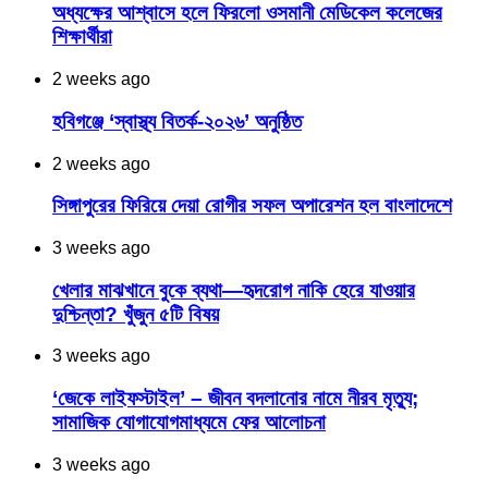
অধ্যক্ষের আশ্বাসে হলে ফিরলো ওসমানী মেডিকেল কলেজের
শিক্ষার্থীরা
2 weeks ago
হবিগঞ্জে ‘স্বাস্থ্য বিতর্ক-২০২৬’ অনুষ্ঠিত
2 weeks ago
সিঙ্গাপুরের ফিরিয়ে দেয়া রোগীর সফল অপারেশন হল বাংলাদেশে
3 weeks ago
খেলার মাঝখানে বুকে ব্যথা—হৃদরোগ নাকি হেরে যাওয়ার
দুশ্চিন্তা? খুঁজুন ৫টি বিষয়
3 weeks ago
‘জেকে লাইফস্টাইল’ – জীবন বদলানোর নামে নীরব মৃত্যু;
সামাজিক যোগাযোগমাধ্যমে ফের আলোচনা
3 weeks ago