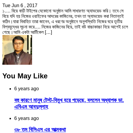
Tue Jun 6 , 2017
১…. বিয়ে বাড়ী টাইপের যেকোনো অনুষ্ঠান আমি সাধারণত অ্যাভয়েড করি। তবে সে
বিয়ে যদি হয় নিজের ওয়াইফের আদরের কাজিনের, তখন তা অ্যাভয়েড করা নিতান্তই
কঠিন।যারা বিবাহিত তারা জানেন, এ ধরণের অনুষ্ঠানে অনুপস্থিতি নিজের ঘরে তৃতীয়
বিশ্বযুদ্ধের সূচনা করে…. নিজের কাজিনের বিয়ে, তাই বউ বাচ্চাকাচ্চা নিয়ে আগেই চলে
গেছে।আমি একটা আর্টিকেল […]
You May Like
6 years ago
বহু কারণে মানুষ টেস্ট-বিমুখ হয়ে পড়েছে, বললেন অধ্যাপক ডা.
এবিএম আবদুল্লাহ
6 years ago
৩৮ তম বিসিএস এর আত্মকথা