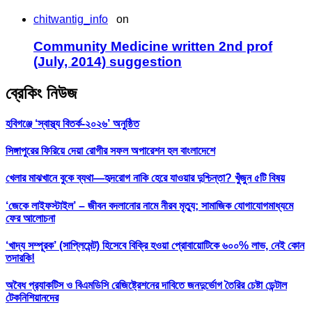
chitwantig_info
on
Community Medicine written 2nd prof
(July, 2014) suggestion
ব্রেকিং নিউজ
হবিগঞ্জে ‘স্বাস্থ্য বিতর্ক-২০২৬’ অনুষ্ঠিত
সিঙ্গাপুরের ফিরিয়ে দেয়া রোগীর সফল অপারেশন হল বাংলাদেশে
খেলার মাঝখানে বুকে ব্যথা—হৃদরোগ নাকি হেরে যাওয়ার দুশ্চিন্তা? খুঁজুন ৫টি বিষয়
‘জেকে লাইফস্টাইল’ – জীবন বদলানোর নামে নীরব মৃত্যু; সামাজিক যোগাযোগমাধ্যমে
ফের আলোচনা
‘খাদ্য সম্পূরক’ (সাপ্লিমেন্ট) হিসেবে বিক্রি হওয়া প্রোবায়োটিকে ৬০০% লাভ, নেই কোন
তদারকি!
অবৈধ প্র‍্যাকটিস ও বিএমডিসি রেজিষ্ট্রেশনের দাবিতে জনদুর্ভোগ তৈরির চেষ্টা ডেন্টাল
টেকনিশিয়ানদের