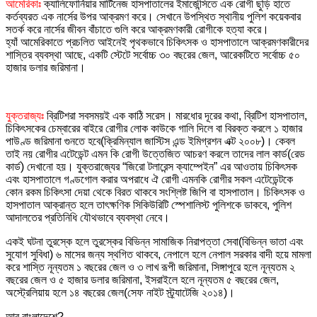
আমেরিকাঃ
ক্যালিফোর্নিয়ার মার্টিনেজ হাসপাতালের ইমার্জেন্সিতে এক রোগী ছুড়ি হাতে
কর্তব্যরত এক নার্সের উপর আক্রমণ করে। সেখানে উপস্থিত স্থানীয় পুলিশ কয়েকবার
সতর্ক করে নার্সের জীবন বাঁচাতে গুলি করে আক্রমণকারী রোগীকে হত্যা করে।
হ্যাঁ আমেরিকাতে প্রচলিত আইনেই পৃথকভাবে চিকিৎসক ও হাসপাতালে আক্রমণকারীদের
শাস্তির ব্যবস্থা আছে, একটি স্টেটে সর্বোচ্চ ৩০ বছরের জেল, আরেকটিতে সর্বোচ্চ ৫০
হাজার ডলার জরিমানা।
যুক্তরাজ্যঃ
ব্রিটিশরা সবসময়ই এক কাঠি সরেস। মারধোর দূরের কথা, ব্রিটিশ হাসপাতাল,
চিকিৎসকের চেম্বারের বাইরে রোগীর লোক কাউকে গালি দিলে বা বিরক্ত করলে ১ হাজার
পাউণ্ড জরিমানা গুনতে হবে(ক্রিমিন্যাল জাস্টিস এন্ড ইমিগ্রশন এক্ট ২০০৮)। কেবল
তাই নয় রোগীর এটেডেন্ট এমন কি রোগী উত্তেজিত আচরণ করলে তাদের লাল কার্ড(রেড
কার্ড) দেখানো হয়। যুক্তরাজ্যের “জিরো টলারেন্স ক্যাম্পেইন” এর আওতায় চিকিৎসক
এবং হাসপাতালে গণ্ডগোল করার অপরাধে ঐ রোগী এমনকি রোগীর সকল এটেডেন্টকে
কোন রকম চিকিৎসা দেয়া থেকে বিরত থাকবে সংশ্লিষ্ট জিপি বা হাসপাতাল। চিকিৎসক ও
হাসপাতাল আক্রান্ত হলে তাৎক্ষণিক সিকিউরিটি স্পেশালিস্ট পুলিশকে ডাকবে, পুলিশ
আদালতের প্রতিনিধি যৌথভাবে ব্যবস্থা নেবে।
একই ঘটনা তুরস্কে হলে তুরস্কের বিভিন্ন সামাজিক নিরাপত্তা সেবা(বিভিন্ন ভাতা এবং
সুযোগ সুবিধা) ৬ মাসের জন্য স্থগিত থাকবে, নেপালে হলে নেপাল সরকার বাদী হয়ে মামলা
করে শাস্তি নূন্যতম ১ বছরের জেল ও ৩ লাখ রূপী জরিমানা, সিঙ্গাপুরে হলে নূন্যতম ২
বছরের জেল ও ৫ হাজার ডলার জরিমানা, ইসরাইলে হলে নূন্যতম ৫ বছরের জেল,
অস্ট্রেলিয়ায় হলে ১৪ বছরের জেল(সেফ নাইট স্ট্র্যাটেজি ২০১৪)।
আর বাংলাদেশে?