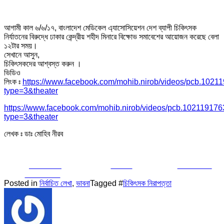
আগামী কাল ৬/৬/১৭, বাংলাদেশ মেডিকেল এ্যাসোসিয়েশন দেশ ব্যাপী চিকিৎসক
নির্যাতনের বিরুদ্ধে ঢাকার কেন্দ্রীয় শহীদ মিনারে বিক্ষোভ সমাবেশের আয়োজন করেছে বেলা
১২টার সময়।
সেখানে আসুন,
চিকিৎসকদের আশ্বস্ত করুন ।
ভিডিও
লিংক ঃ
https://www.facebook.com/mohib.nirob/videos/pcb.10
type=3&theater
https://www.facebook.com/mohib.nirob/videos/pcb.1021191
type=3&theater
লেখক ঃ ডাঃ মোহিব নীরব
Share on
Tweet
Follow us
Facebook
Posted in
নির্বাচিত লেখা
,
ভাবনা
Tagged #
চিকিৎসক নিরাপত্তা