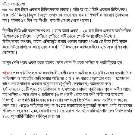
ঘটনা বাংলাদেশঃ
৬০-৭০ জন মিলে একজন চিকিৎসককে মারছে। তাঁর অপরাধ তিনি একজন চিকিৎসক।
এবং তিনি কিন্তু কিছুক্ষণ আগে দুঃখজনক ভাবে মারা যাওয়া শিক্ষার্থীরা সরাসরি চিকিৎসক
নন। ঘটনার ১৭ দিন পর লিখছি, কারণটি লেখার শেষে পাবেন।
দ্বিতীয় ভিডিওটি বাংলাদেশের নয়। তবে ঘটনা একই। ২০ জন মিলে একজন অর্থপেডিক
বিশেষজ্ঞকে পেটাচ্ছে। পেটাতে পেটাতে ওটি থেকে পোস্ট অপারেটিভে নিচ্ছে।
চিকিৎসকের অপরাধ, বাইক এক্সিডেন্টে মাথায় গুরুতর আঘাত পাওয়া রোগীকে সিটি স্ক্যান
করে নিউরোসার্জনের কাছে রেফার করা। চিকিৎসকের অক্ষিকোটরের হাড় এবং খুলির হাড়
ভেঙ্গেছে।
আসুন দেখি প্রায় একই রকম ঘটনায় কোন দেশে কি রকম শাস্তি বা প্রতিক্রিয়া হত।
ভারতঃ
প্রথম ভিডিওতে আক্রমণকারী রোগীর ৯জন আত্মীয়কে ২৪ ঘন্টার মধ্যে হত্যাচেষ্টার
অভিযোগ ও মহারাষ্ট্র মেডিকেয়ার আইনের ৩ ও ৪ নং ধারায় গ্রেফতার করে। দুঃখজনক
ভাবে গ্রেফতারকৃত একজন অনুশোচনায়(পুলিশী হেফাজতে) আত্মহত্যা করে।
হ্যাঁ ভারতের ১৮টি প্রদেশে চিকিৎসক ও হাসপাতালে হামলা প্রতিকারে পৃথক আইন আছে
যার শাস্তি ৩ বছর জেল ও জরিমানা (৩ লাখ রুপী থেকে যত রুপী ক্ষতি করা হবে তার
দ্বিগুণ)। সম্প্রতি চিকিৎসককে চর মারার অপরাধে বিজেপির একজন এমপির ৩ বছরের
জেল হয়। এতেও সহিংসতা বন্ধ না হওয়ায় মহারাষ্ট্রের মূখ্যমন্ত্রী সংসদে একই অপরাধের
শাস্তি ৭ বছর করা হচ্ছে ঘোষণা দেন। বোম্বেতে গত মাসে ৪টি হাসপাতালের নিরাপত্তায়
৪০০ প্যারামিলিটারিকে দায়িত্ব দেয়া হয়।