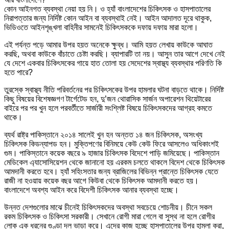
কোন আইনগত ব্যবস্থা নেয়া হয় নি। ও হ্যাঁ বাংলাদেশের চিকিৎসক ও হাসপাতালের
নিরাপত্তার জন্য নির্দিষ্ট কোন আইন বা ব্যবস্থাই নেই। আইন আদালত দূরে থাকুক,
ভিডিওতে আইনশৃঙ্খলা বাহিনীর সামনেই চিকিৎসককে দফায় দফায় মারা হলো।
এই পর্যন্ত পড়ে আমার উপর হয়ত অনেকে ক্ষুব্ধ। আমি হয়ত লেখায় কাউকে আঘাত
করছি, অথবা কাউকে বাঁচাতে চেষ্টা করছি। ব্যাপারটি তা নয়। আসুন তার আগে দেখে নেই
যে দেশে একবার চিকিৎসকের গায়ে হাত তোলা হয় সেদেশের স্বাস্থ্য ব্যবস্থার পরিণতি কি
হতে পারে?
তুরস্কে স্বাস্থ্য নীতি পরিবর্তনের পর চিকিৎসকের উপর হামলার ঘটনা বাড়তে থাকে। নির্দিষ্ট
কিছু বিষয়ের বিশেষজ্ঞগণ টার্গেটেড হন, দু’জন থোরাসিক সার্জন অপারেশন থিয়েটারের
বাইরে পর পর খুন হলে পরবর্তীতে সার্জারী সংশ্লিষ্ট বিষয়ে চিকিৎসকদের আগ্রহ কমতে
থাকে।
ব্যর্থ রাষ্ট্র পাকিস্তানে ২০১৪ সালেই খুন হন অন্তত ১৪ জন চিকিৎসক, অসংখ্য
চিকিৎসক কিডন্যাপড হন। মুক্তিপণের বিনিময়ে কেউ কেউ ফিরে আসলেও অধিকাংশই
গুম। পাকিস্তানে কয়েক বছরে ৯ হাজার চিকিৎসক বিদেশে পাড়ি জমিয়েছে। পাকিস্তান
মেডিকেল এ্যাসোসিয়েশন থেকে জানানো হয় এরকম চলতে থাকলে বিদেশ থেকে চিকিৎসক
আমদানী করতে হবে। হ্যাঁ সহিংসতার জন্য ব্রাজিলের বিভিন্ন প্রান্তে চিকিৎসক যেতে
রাজী না হওয়ায় কয়েক বছর আগে কিউবা থেকে চিকিৎসক আমদানী করতে হয়।
বাংলাদেশে অবশ্য আইন করে বিদেশী চিকিৎসক আনার ব্যবস্থা হচ্ছে।
উন্নত দেশগুলোর মাঝে চীনেই চিকিৎসকদের অবস্থা সবচেয়ে শোচনীয়। চীনে সকল
রকম চিকিৎসক ও চিকিৎসা সরকারী। সেখানে রোগী মারা গেলে বা সুস্থ না হলে রোগীর
লোক এক ধরনের গুণ্ডা দল ভাড়া করে। এদের কাজ হচ্ছে হাসপাতালের উপর হামলা করা,