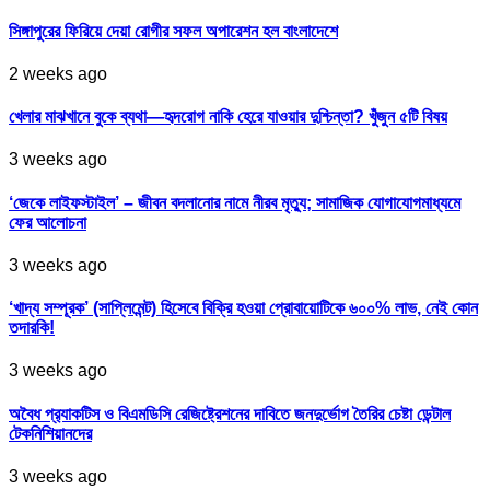
সিঙ্গাপুরের ফিরিয়ে দেয়া রোগীর সফল অপারেশন হল বাংলাদেশে
2 weeks ago
খেলার মাঝখানে বুকে ব্যথা—হৃদরোগ নাকি হেরে যাওয়ার দুশ্চিন্তা? খুঁজুন ৫টি বিষয়
3 weeks ago
‘জেকে লাইফস্টাইল’ – জীবন বদলানোর নামে নীরব মৃত্যু; সামাজিক যোগাযোগমাধ্যমে
ফের আলোচনা
3 weeks ago
‘খাদ্য সম্পূরক’ (সাপ্লিমেন্ট) হিসেবে বিক্রি হওয়া প্রোবায়োটিকে ৬০০% লাভ, নেই কোন
তদারকি!
3 weeks ago
অবৈধ প্র‍্যাকটিস ও বিএমডিসি রেজিষ্ট্রেশনের দাবিতে জনদুর্ভোগ তৈরির চেষ্টা ডেন্টাল
টেকনিশিয়ানদের
3 weeks ago