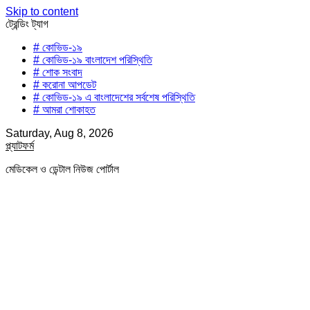
Skip to content
ট্রেন্ডিং ট্যাগ
# কোভিড-১৯
# কোভিড-১৯ বাংলাদেশ পরিস্থিতি
# শোক সংবাদ
# করোনা আপডেট
# কোভিড-১৯ এ বাংলাদেশের সর্বশেষ পরিস্থিতি
# আমরা শোকাহত
Saturday, Aug 8, 2026
প্ল্যাটফর্ম
মেডিকেল ও ডেন্টাল নিউজ পোর্টাল