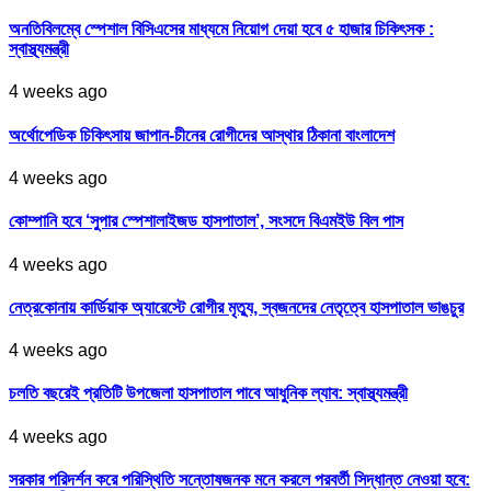
অনতিবিলম্বে স্পেশাল বিসিএসের মাধ্যমে নিয়োগ দেয়া হবে ৫ হাজার চিকিৎসক :
স্বাস্থ্যমন্ত্রী
4 weeks ago
অর্থোপেডিক চিকিৎসায় জাপান-চীনের রোগীদের আস্থার ঠিকানা বাংলাদেশ
4 weeks ago
কোম্পানি হবে ‘সুপার স্পেশালাইজড হাসপাতাল’, সংসদে বিএমইউ বিল পাস
4 weeks ago
নেত্রকোনায় কার্ডিয়াক অ্যারেস্টে রোগীর মৃত্যু, স্বজনদের নেতৃত্বে হাসপাতাল ভাঙচুর
4 weeks ago
চলতি বছরেই প্রতিটি উপজেলা হাসপাতাল পাবে আধুনিক ল্যাব: স্বাস্থ্যমন্ত্রী
4 weeks ago
সরকার পরিদর্শন করে পরিস্থিতি সন্তোষজনক মনে করলে পরবর্তী সিদ্ধান্ত নেওয়া হবে: