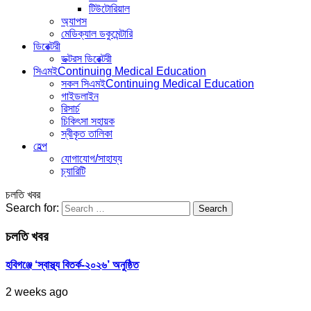
টিউটোরিয়াল
অ্যাপস
মেডিক্যাল ডকুমেন্টারি
ডিরেক্টরী
ডক্টরস ডিরেক্টরী
সিএমই
Continuing Medical Education
সকল সিএমই
Continuing Medical Education
গাইডলাইন
রিসার্চ
চিকিৎসা সহায়ক
স্বীকৃত তালিকা
হেল্প
যোগাযোগ/সাহায্য
চ্যারিটি
চলতি খবর
Search for:
চলতি খবর
হবিগঞ্জে ‘স্বাস্থ্য বিতর্ক-২০২৬’ অনুষ্ঠিত
2 weeks ago