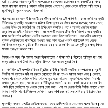
নেই। চোখের সামনে স্বামী বা আপনজনকে দেখলেও চোখ থাকে ভাবলেশহীন। মাঝে
মাঝে বাম হাত নাড়ান। ব্যথায় শরীর কুঁকড়ে গেলে শুধু চোখ থেকে গড়িয়ে পানি পড়ে।
মুখে কিছুই প্রকাশ করতে পারেন না।
গত বছরের ২৪ আগস্ট ছিনতাইয়ের ঘটনায় জেরিনের এই পরিণতি। ফলে জেরিনের স্বামী
চিকিৎসক মুনতাহিদ আহসানের স্ত্রীকে নিয়ে সুখের ঘর বাঁধার স্বপ্ন স্বপ্নই থেকে গেছে।
৩৩তম বিসিএসে উত্তীর্ণ হন এই চিকিৎসক দম্পতি। গত ৭ আগস্ট জেরিন স্বাস্থ্য
মন্ত্রণালয়ের অধীনে নিয়োগ পান। ২৪ আগস্ট ভোর ছয়টার দিকে রিকশায় করে স্বামীর
সঙ্গে জেরিন তাঁর কর্মস্থল ফেনীর পরশুরামে যোগ দিতে যাচ্ছিলেন। রাজধানীর কমলাপুর
ফুটবল স্টেডিয়ামের পাশ দিয়ে যাওয়ার সময় সাদা রঙের একটি প্রাইভেট কার থেকে
জেরিনের হাতব্যাগে হ্যাঁচকা টান দেওয়া হয়। এতে জেরিন ১০-১৫ ফুট দূরে পড়ে গিয়ে
মাথায় প্রচণ্ড আঘাত পান।
বিয়ের এক বছর পাঁচ মাসের মাথায় ছিনতাইয়ের এ ঘটনা ঘটে। বিদেশে হানিমুনে যাওয়ার
জন্য জমিয়ে রাখা টাকা দিয়ে স্ত্রীর চিকিৎসা শুরু করেন মুনতাহিদ।
১৪ মার্চ ছিল এই দম্পতির বিয়ের দ্বিতীয় বার্ষিকী। দিনটি কেটেছে হাসপাতালে। স্বামী
দিনটির মর্ম বুঝলেও স্ত্রী তা বুঝতে পেরেছেন কি না, তা-ও জানার উপায় নেই। কেননা,
ঘটনার পর থেকে জেরিন জীবিত থেকেও মৃত হয়ে আছেন। মুনতাহিদের ভাষ্য, ‘আমার
মাথায় প্রচণ্ড ব্যথা, আমার মাথার সিটিস্ক্যান করাও’- এ কথা বলেই জ্ঞান হারান জেরিন।
এটাই ছিল জেরিনের মুখ থেকে শোনা শেষ কথা। এর পর থেকে তিনি নির্বাক, বলতে গেলে
নিথর। লাইফসাপোর্টে ছিলেন জেরিন। তবে আপাতত লাইফসাপোর্ট ছাড়াই তিনি বেঁচে
আছেন।
মুনতাহিদ বলেন, ‘জেরিন তাকিয়ে থাকে। তবে আমি জানি না সে চোখে দেখে কি না। সে