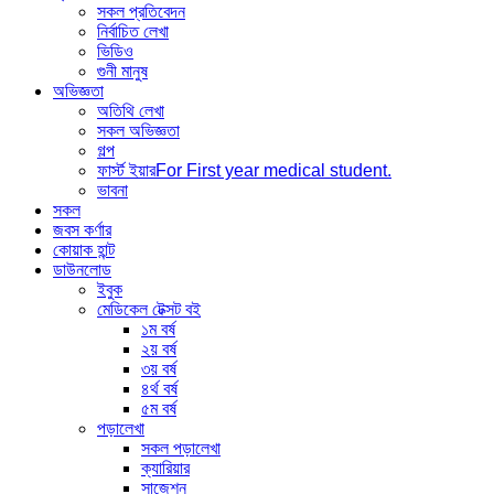
সকল প্রতিবেদন
নির্বাচিত লেখা
ভিডিও
গুনী মানুষ
অভিজ্ঞতা
অতিথি লেখা
সকল অভিজ্ঞতা
গল্প
ফার্স্ট ইয়ার
For First year medical student.
ভাবনা
সকল
জবস কর্ণার
কোয়াক হান্ট
ডাউনলোড
ইবুক
মেডিকেল টেক্সট বই
১ম বর্ষ
২য় বর্ষ
৩য় বর্ষ
৪র্থ বর্ষ
৫ম বর্ষ
পড়ালেখা
সকল পড়ালেখা
ক্যারিয়ার
সাজেশন