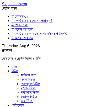
Skip to content
ট্রেন্ডিং ট্যাগ
# কোভিড-১৯
# কোভিড-১৯ বাংলাদেশ পরিস্থিতি
# শোক সংবাদ
# করোনা আপডেট
# কোভিড-১৯ এ বাংলাদেশের সর্বশেষ পরিস্থিতি
# আমরা শোকাহত
Thursday, Aug 6, 2026
প্ল্যাটফর্ম
মেডিকেল ও ডেন্টাল নিউজ পোর্টাল
হোম
নিউজ
সাহিত্য পাতা
সকল নিউজ
কনফারেন্স নিউজ
ইভেন্ট নিউজ
ক্যাম্পাস নিউজ
ব্রেকিং নিউজ
জব নিউজ
প্রতিবেদন