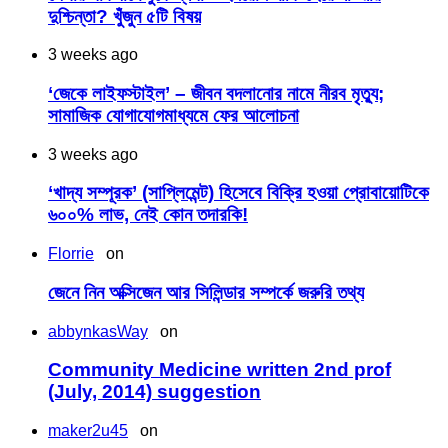
দুশ্চিন্তা? খুঁজুন ৫টি বিষয়
3 weeks ago
‘জেকে লাইফস্টাইল’ – জীবন বদলানোর নামে নীরব মৃত্যু;
সামাজিক যোগাযোগমাধ্যমে ফের আলোচনা
3 weeks ago
‘খাদ্য সম্পূরক’ (সাপ্লিমেন্ট) হিসেবে বিক্রি হওয়া প্রোবায়োটিকে
৬০০% লাভ, নেই কোন তদারকি!
Florrie
on
জেনে নিন অক্সিজেন আর সিলিন্ডার সম্পর্কে জরুরি তথ্য
abbynkasWay
on
Community Medicine written 2nd prof
(July, 2014) suggestion
maker2u45
on