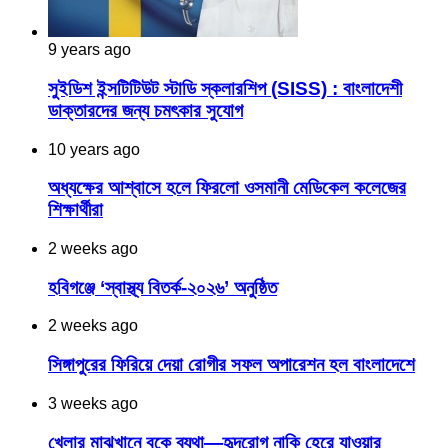
9 years ago
সুইডিশ ইন্সটিটিউট স্টাডি স্কলারশিপ (SISS) : বাংলাদেশী
ডাক্তারদের জন্য চমৎকার সুযোগ
10 years ago
অধ্যক্ষের আশ্বাসে হলে ফিরলো ওসমানী মেডিকেল কলেজের
শিক্ষার্থীরা
2 weeks ago
হবিগঞ্জে ‘স্বাস্থ্য বিতর্ক-২০২৬’ অনুষ্ঠিত
2 weeks ago
সিঙ্গাপুরের ফিরিয়ে দেয়া রোগীর সফল অপারেশন হল বাংলাদেশে
3 weeks ago
খেলার মাঝখানে বুকে ব্যথা—হৃদরোগ নাকি হেরে যাওয়ার