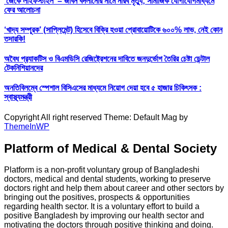
‘জেকে লাইফস্টাইল’ – জীবন বদলানোর নামে নীরব মৃত্যু; সামাজিক যোগাযোগমাধ্যমে
ফের আলোচনা
‘খাদ্য সম্পূরক’ (সাপ্লিমেন্ট) হিসেবে বিক্রি হওয়া প্রোবায়োটিকে ৬০০% লাভ, নেই কোন
তদারকি!
অবৈধ প্র‍্যাকটিস ও বিএমডিসি রেজিষ্ট্রেশনের দাবিতে জনদুর্ভোগ তৈরির চেষ্টা ডেন্টাল
টেকনিশিয়ানদের
অনতিবিলম্বে স্পেশাল বিসিএসের মাধ্যমে নিয়োগ দেয়া হবে ৫ হাজার চিকিৎসক :
স্বাস্থ্যমন্ত্রী
Copyright All right reserved Theme: Default Mag by
ThemeInWP
Platform of Medical & Dental Society
Platform is a non-profit voluntary group of Bangladeshi
doctors, medical and dental students, working to preserve
doctors right and help them about career and other sectors by
bringing out the positives, prospects & opportunities
regarding health sector. It is a voluntary effort to build a
positive Bangladesh by improving our health sector and
motivating the doctors through positive thinking and doing.