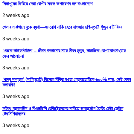
সিঙ্গাপুরের ফিরিয়ে দেয়া রোগীর সফল অপারেশন হল বাংলাদেশে
2 weeks ago
খেলার মাঝখানে বুকে ব্যথা—হৃদরোগ নাকি হেরে যাওয়ার দুশ্চিন্তা? খুঁজুন ৫টি বিষয়
3 weeks ago
‘জেকে লাইফস্টাইল’ – জীবন বদলানোর নামে নীরব মৃত্যু; সামাজিক যোগাযোগমাধ্যমে
ফের আলোচনা
3 weeks ago
‘খাদ্য সম্পূরক’ (সাপ্লিমেন্ট) হিসেবে বিক্রি হওয়া প্রোবায়োটিকে ৬০০% লাভ, নেই কোন
তদারকি!
3 weeks ago
অবৈধ প্র‍্যাকটিস ও বিএমডিসি রেজিষ্ট্রেশনের দাবিতে জনদুর্ভোগ তৈরির চেষ্টা ডেন্টাল
টেকনিশিয়ানদের
3 weeks ago