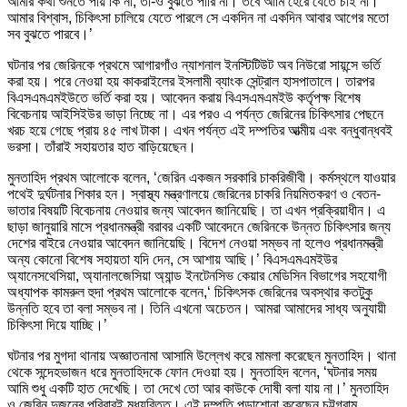
আমার কথা শুনতে পায় কি না, তা-ও বুঝতে পারি না। তবে আমি হেরে যেতে চাই না।
আমার বিশ্বাস, চিকিৎসা চালিয়ে যেতে পারলে সে একদিন না একদিন আবার আগের মতো
সব বুঝতে পারবে।’
ঘটনার পর জেরিনকে প্রথমে আগারগাঁও ন্যাশনাল ইনস্টিটিউট অব নিউরো সায়ন্সে ভর্তি
করা হয়। পরে নেওয়া হয় কাকরাইলের ইসলামী ব্যাংক সেন্ট্রাল হাসপাতালে। তারপর
বিএসএমএমইউতে ভর্তি করা হয়। আবেদন করায় বিএসএমএমইউ কর্তৃপক্ষ বিশেষ
বিবেচনায় আইসিইউর ভাড়া নিচ্ছে না। এর পরও এ পর্যন্ত জেরিনের চিকিৎসার পেছনে
খরচ হয়ে গেছে প্রায় ৪৫ লাখ টাকা। এখন পর্যন্ত এই দম্পতির আত্মীয় এবং বন্ধুবান্ধবই
ভরসা। তাঁরাই সহায়তার হাত বাড়িয়েছেন।
মুনতাহিদ প্রথম আলোকে বলেন, ‘জেরিন একজন সরকারি চাকরিজীবী। কর্মস্থলে যাওয়ার
পথেই দুর্ঘটনার শিকার হন। স্বাস্থ্য মন্ত্রণালয়ে জেরিনের চাকরি নিয়মিতকরণ ও বেতন-
ভাতার বিষয়টি বিবেচনায় নেওয়ার জন্য আবেদন জানিয়েছি। তা এখন প্রক্রিয়াধীন। এ
ছাড়া জানুয়ারি মাসে প্রধানমন্ত্রী বরাবর একটি আবেদনে জেরিনকে উন্নত চিকিৎসার জন্য
দেশের বাইরে নেওয়ার আবেদন জানিয়েছি। বিদেশ নেওয়া সম্ভব না হলেও প্রধানমন্ত্রী
অন্য কোনো বিশেষ সহায়তা যদি দেন, সে আশায় আছি।’ বিএসএমএমইউর
অ্যানেসথেসিয়া, অ্যানালজেসিয়া অ্যান্ড ইনটেনসিভ কেয়ার মেডিসিন বিভাগের সহযোগী
অধ্যাপক কামরুল হুদা প্রথম আলোকে বলেন,‘ চিকিৎসক জেরিনের অবস্থার কতটুকু
উন্নতি হবে তা বলা সম্ভব না। তিনি এখনো অচেতন। আমরা আমাদের সাধ্য অনুযায়ী
চিকিৎসা দিয়ে যাচ্ছি।’
ঘটনার পর মুগদা থানায় অজ্ঞাতনামা আসামি উল্লেখ করে মামলা করেছেন মুনতাহিদ। থানা
থেকে সন্দেহভাজন ধরে মুনতাহিদকে ফোন দেওয়া হয়। মুনতাহিদ বলেন, ‘ঘটনার সময়
আমি শুধু একটি হাত দেখেছি। তা দেখে তো আর কাউকে দোষী বলা যায় না।’ মুনতাহিদ
ও জেরিন দুজনের পরিবারই মধ্যবিত্ত। এই দম্পতি পড়াশোনা করেছেন চট্টগ্রাম