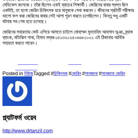
মেডিকেল কলেজে। তাঁরা ছিলেন একই ব্যাচের শিক্ষার্থী। জেরিনের বাবার স্বপ্ন ছিল
একটাই, তা হলো জেরিন চিকিৎসক হয়ে মানুষকে সেবা করবেন। জীবনের প্রতিটি পরীক্ষায়
ভালো ফল করা জেরিনের বাবার সেই আশা পূরণ করতে চলেছিলেন। কিন্তু শুধু একটি
ঘটনায় সব শেষ হতে চলেছে।
জেরিনের সহায়তায় কেউ এগিয়ে আসতে চাইলে মোহাম্মদ মুনতাহিদ আহসান ভূঞা, ব্র্যাক
ব্যাংক, মতিঝিল শাখা, হিসাব নম্বর-১৫১৩২০২৫০৬৬৮১০০১ এই ঠিকানায় আর্থিক
সহায়তা করতে পারেন।
Share on
Tweet
Follow us
Facebook
Posted in
নিউজ
Tagged #
চিকিৎসক
#
জেরিন
#
সানজানা
#
সানজানা জেরিন
প্ল্যাটফর্ম ওয়েব
http://www.drtanzil.com