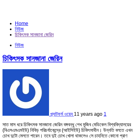
Home
নিউজ
চিকিৎসক সানজানা জেরিন
নিউজ
চিকিৎসক সানজানা জেরিন
প্ল্যাটফর্ম ওয়েব
11 years ago
1
সাত মাস ধরে চিকিৎসক সানজানা জেরিন বঙ্গবন্ধু শেখ মুজিব মেডিকেল বিশ্ববিদ্যালয়ের
(বিএসএমএমইউ) নিবিড় পরিচর্যাকেন্দ্রে (আইসিইউ) চিকিৎসাধীন। উন্নতি বলতে এখন
চোখ দুটো মেলতে পারেন। তবে দুই চোখ খোলা থাকলেও সে চাহনিতে কোনো প্রাণ