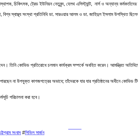
বস্থাপক, চিকিৎসক, ট্রেড ইউনিয়ন নেতৃবৃন্দ, হেলথ এসিস্ট্যান্ট, নার্স ও অন্যান্য কর্মকর্তাদ
্তা, বিশ্ব স্বাস্থ্য সংস্থা প্রতিনিধি ডা. সারওয়ার আলম ও ডা. জাহিদুল ইসলাম উপস্থিত ছিল
্য দেন। তিনি কোভিড প্রতিরোধে চলমান কার্যক্রম সম্পর্কে অবহিত করেন। আমন্ত্রিত অতিথি
রতে পারছেন না উপযুক্ত কাগজপত্রের অভাবে; তাঁদেরকে যার যার প্রতিষ্ঠানের অধীনে কোভিড ট
র্মসূচি পরিচালনা করা হবে।
Tweet
চট্টগ্রাম সংবাদ
#
সিভিল সার্জন