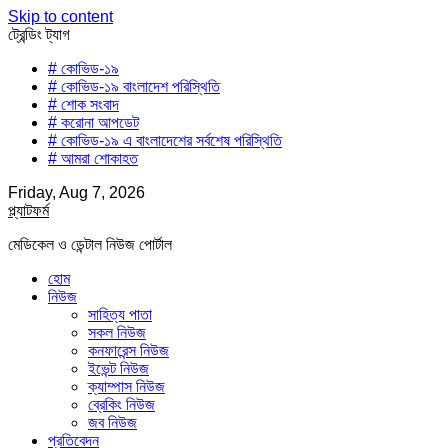
Skip to content
ট্রেন্ডিং ট্যাগ
# কোভিড-১৯
# কোভিড-১৯ বাংলাদেশ পরিস্থিতি
# শোক সংবাদ
# করোনা আপডেট
# কোভিড-১৯ এ বাংলাদেশের সর্বশেষ পরিস্থিতি
# আমরা শোকাহত
Friday, Aug 7, 2026
প্ল্যাটফর্ম
মেডিকেল ও ডেন্টাল নিউজ পোর্টাল
হোম
নিউজ
সাহিত্য পাতা
সকল নিউজ
কনফারেন্স নিউজ
ইভেন্ট নিউজ
ক্যাম্পাস নিউজ
ব্রেকিং নিউজ
জব নিউজ
প্রতিবেদন