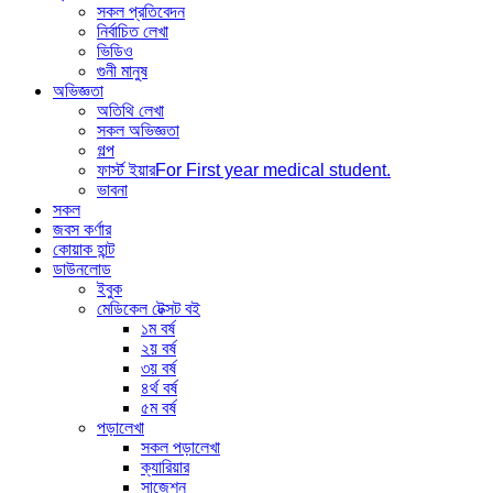
সকল প্রতিবেদন
নির্বাচিত লেখা
ভিডিও
গুনী মানুষ
অভিজ্ঞতা
অতিথি লেখা
সকল অভিজ্ঞতা
গল্প
ফার্স্ট ইয়ার
For First year medical student.
ভাবনা
সকল
জবস কর্ণার
কোয়াক হান্ট
ডাউনলোড
ইবুক
মেডিকেল টেক্সট বই
১ম বর্ষ
২য় বর্ষ
৩য় বর্ষ
৪র্থ বর্ষ
৫ম বর্ষ
পড়ালেখা
সকল পড়ালেখা
ক্যারিয়ার
সাজেশন