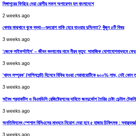
সিঙ্গাপুরের ফিরিয়ে দেয়া রোগীর সফল অপারেশন হল বাংলাদেশে
2 weeks ago
খেলার মাঝখানে বুকে ব্যথা—হৃদরোগ নাকি হেরে যাওয়ার দুশ্চিন্তা? খুঁজুন ৫টি বিষয়
3 weeks ago
‘জেকে লাইফস্টাইল’ – জীবন বদলানোর নামে নীরব মৃত্যু; সামাজিক যোগাযোগমাধ্যমে ফ
3 weeks ago
‘খাদ্য সম্পূরক’ (সাপ্লিমেন্ট) হিসেবে বিক্রি হওয়া প্রোবায়োটিকে ৬০০% লাভ, নেই কোন 
3 weeks ago
অবৈধ প্র‍্যাকটিস ও বিএমডিসি রেজিষ্ট্রেশনের দাবিতে জনদুর্ভোগ তৈরির চেষ্টা ডেন্টাল টেকন
3 weeks ago
অনতিবিলম্বে স্পেশাল বিসিএসের মাধ্যমে নিয়োগ দেয়া হবে ৫ হাজার চিকিৎসক : স্বাস্থ্যমন্ত্
3 weeks ago