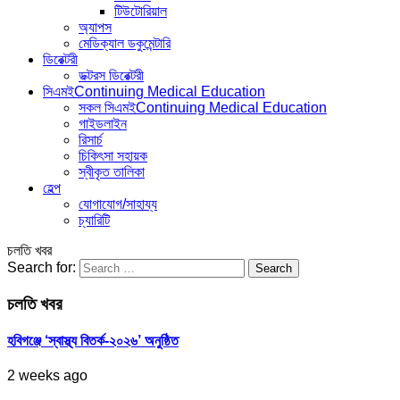
টিউটোরিয়াল
অ্যাপস
মেডিক্যাল ডকুমেন্টারি
ডিরেক্টরী
ডক্টরস ডিরেক্টরী
সিএমই
Continuing Medical Education
সকল সিএমই
Continuing Medical Education
গাইডলাইন
রিসার্চ
চিকিৎসা সহায়ক
স্বীকৃত তালিকা
হেল্প
যোগাযোগ/সাহায্য
চ্যারিটি
চলতি খবর
Search for:
চলতি খবর
হবিগঞ্জে ‘স্বাস্থ্য বিতর্ক-২০২৬’ অনুষ্ঠিত
2 weeks ago