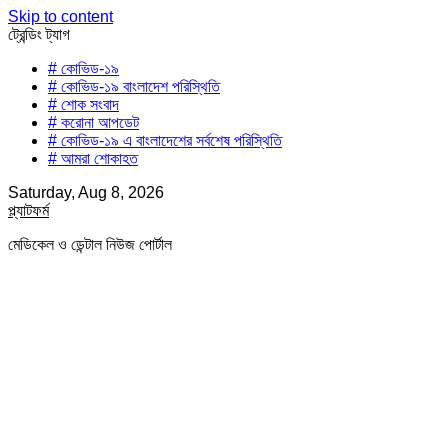
Skip to content
ট্রেন্ডিং ট্যাগ
# কোভিড-১৯
# কোভিড-১৯ বাংলাদেশ পরিস্থিতি
# শোক সংবাদ
# করোনা আপডেট
# কোভিড-১৯ এ বাংলাদেশের সর্বশেষ পরিস্থিতি
# আমরা শোকাহত
Saturday, Aug 8, 2026
প্ল্যাটফর্ম
মেডিকেল ও ডেন্টাল নিউজ পোর্টাল