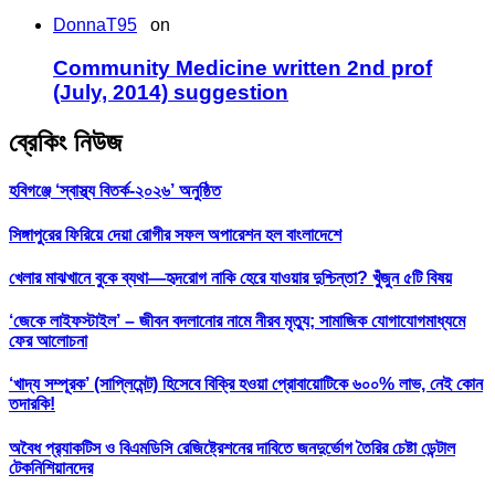
DonnaT95
on
Community Medicine written 2nd prof
(July, 2014) suggestion
ব্রেকিং নিউজ
হবিগঞ্জে ‘স্বাস্থ্য বিতর্ক-২০২৬’ অনুষ্ঠিত
সিঙ্গাপুরের ফিরিয়ে দেয়া রোগীর সফল অপারেশন হল বাংলাদেশে
খেলার মাঝখানে বুকে ব্যথা—হৃদরোগ নাকি হেরে যাওয়ার দুশ্চিন্তা? খুঁজুন ৫টি বিষয়
‘জেকে লাইফস্টাইল’ – জীবন বদলানোর নামে নীরব মৃত্যু; সামাজিক যোগাযোগমাধ্যমে
ফের আলোচনা
‘খাদ্য সম্পূরক’ (সাপ্লিমেন্ট) হিসেবে বিক্রি হওয়া প্রোবায়োটিকে ৬০০% লাভ, নেই কোন
তদারকি!
অবৈধ প্র‍্যাকটিস ও বিএমডিসি রেজিষ্ট্রেশনের দাবিতে জনদুর্ভোগ তৈরির চেষ্টা ডেন্টাল
টেকনিশিয়ানদের