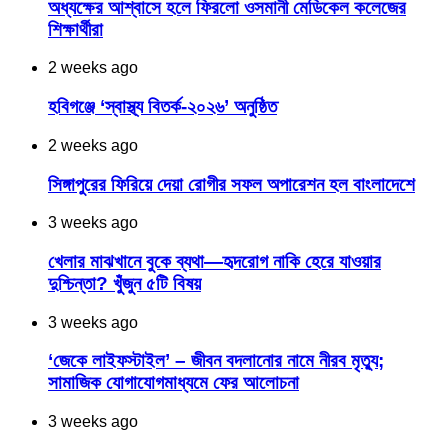
অধ্যক্ষের আশ্বাসে হলে ফিরলো ওসমানী মেডিকেল কলেজের
শিক্ষার্থীরা
2 weeks ago
হবিগঞ্জে ‘স্বাস্থ্য বিতর্ক-২০২৬’ অনুষ্ঠিত
2 weeks ago
সিঙ্গাপুরের ফিরিয়ে দেয়া রোগীর সফল অপারেশন হল বাংলাদেশে
3 weeks ago
খেলার মাঝখানে বুকে ব্যথা—হৃদরোগ নাকি হেরে যাওয়ার
দুশ্চিন্তা? খুঁজুন ৫টি বিষয়
3 weeks ago
‘জেকে লাইফস্টাইল’ – জীবন বদলানোর নামে নীরব মৃত্যু;
সামাজিক যোগাযোগমাধ্যমে ফের আলোচনা
3 weeks ago