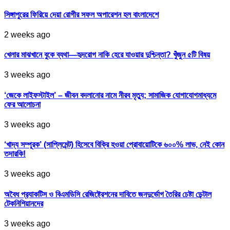
সিঙ্গাপুরের ফিরিয়ে দেয়া রোগীর সফল অপারেশন হল বাংলাদেশে
2 weeks ago
খেলার মাঝখানে বুকে ব্যথা—হৃদরোগ নাকি হেরে যাওয়ার দুশ্চিন্তা? খুঁজুন ৫টি বিষয়
3 weeks ago
‘জেকে লাইফস্টাইল’ – জীবন বদলানোর নামে নীরব মৃত্যু; সামাজিক যোগাযোগমাধ্যমে
ফের আলোচনা
3 weeks ago
‘খাদ্য সম্পূরক’ (সাপ্লিমেন্ট) হিসেবে বিক্রি হওয়া প্রোবায়োটিকে ৬০০% লাভ, নেই কোন
তদারকি!
3 weeks ago
অবৈধ প্র‍্যাকটিস ও বিএমডিসি রেজিষ্ট্রেশনের দাবিতে জনদুর্ভোগ তৈরির চেষ্টা ডেন্টাল
টেকনিশিয়ানদের
3 weeks ago