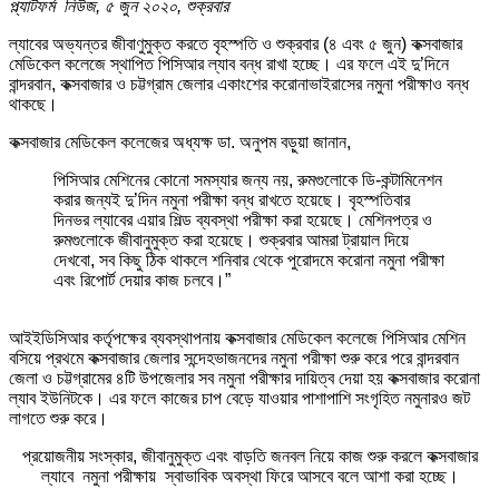
প্ল্যাটফর্ম নিউজ, ৫ জুন ২০২০, শুক্রবার
ল্যাবের অভ্যন্তর জীবাণুমুক্ত করতে বৃহস্পতি ও শুক্রবার (৪ এবং ৫ জুন) কক্সবাজার
মেডিকেল কলেজে স্থাপিত পিসিআর ল্যাব বন্ধ রাখা হচ্ছে। এর ফলে এই দু’দিনে
বান্দরবান, কক্সবাজার ও চট্টগ্রাম জেলার একাংশের করোনাভাইরাসের নমুনা পরীক্ষাও বন্ধ
থাকছে।
কক্সবাজার মেডিকেল কলেজের অধ্যক্ষ ডা. অনুপম বড়ুয়া জানান,
পিসিআর মেশিনের কোনো সমস্যার জন্য নয়, রুমগুলোকে ডি-কন্টামিনেশন
করার জন্যই দু’দিন নমুনা পরীক্ষা বন্ধ রাখতে হয়েছে। বৃহস্পতিবার
দিনভর ল্যাবের এয়ার শিল্ড ব্যবস্থা পরীক্ষা করা হয়েছে। মেশিনপত্র ও
রুমগুলোকে জীবানুমুক্ত করা হয়েছে। শুক্রবার আমরা ট্রায়াল দিয়ে
দেখবো, সব কিছু ঠিক থাকলে শনিবার থেকে পুরোদমে করোনা নমুনা পরীক্ষা
এবং রিপোর্ট দেয়ার কাজ চলবে।”
আইইডিসিআর কর্তৃপক্ষের ব্যবস্থাপনায় কক্সবাজার মেডিকেল কলেজে পিসিআর মেশিন
বসিয়ে প্রথমে কক্সবাজার জেলার সন্দেহভাজনদের নমুনা পরীক্ষা শুরু করে পরে বান্দরবান
জেলা ও চট্টগ্রামের ৪টি উপজেলার সব নমুনা পরীক্ষার দায়িত্ব দেয়া হয় কক্সবাজার করোনা
ল্যাব ইউনিটকে। এর ফলে কাজের চাপ বেড়ে যাওয়ার পাশাপাশি সংগৃহিত নমুনারও জট
লাগতে শুরু করে।
প্রয়োজনীয় সংস্কার, জীবানুমুক্ত এবং বাড়তি জনবল নিয়ে কাজ শুরু করলে কক্সবাজার
ল্যাবে নমুনা পরীক্ষায় স্বাভাবিক অবস্থা ফিরে আসবে বলে আশা করা হচ্ছে।