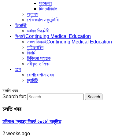
সাজেশন
টিউটোরিয়াল
অ্যাপস
মেডিক্যাল ডকুমেন্টারি
ডিরেক্টরী
ডক্টরস ডিরেক্টরী
সিএমই
Continuing Medical Education
সকল সিএমই
Continuing Medical Education
গাইডলাইন
রিসার্চ
চিকিৎসা সহায়ক
স্বীকৃত তালিকা
হেল্প
যোগাযোগ/সাহায্য
চ্যারিটি
চলতি খবর
Search for:
চলতি খবর
হবিগঞ্জে ‘স্বাস্থ্য বিতর্ক-২০২৬’ অনুষ্ঠিত
2 weeks ago