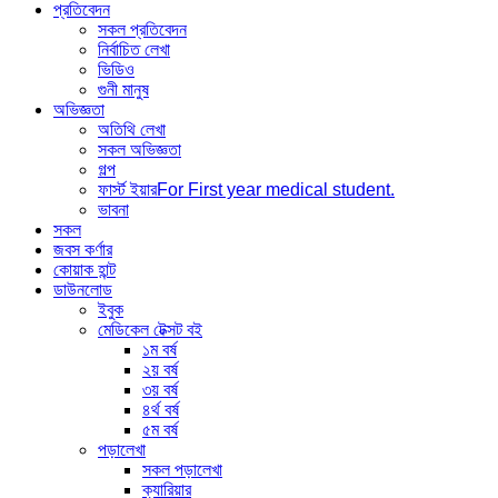
প্রতিবেদন
সকল প্রতিবেদন
নির্বাচিত লেখা
ভিডিও
গুনী মানুষ
অভিজ্ঞতা
অতিথি লেখা
সকল অভিজ্ঞতা
গল্প
ফার্স্ট ইয়ার
For First year medical student.
ভাবনা
সকল
জবস কর্ণার
কোয়াক হান্ট
ডাউনলোড
ইবুক
মেডিকেল টেক্সট বই
১ম বর্ষ
২য় বর্ষ
৩য় বর্ষ
৪র্থ বর্ষ
৫ম বর্ষ
পড়ালেখা
সকল পড়ালেখা
ক্যারিয়ার