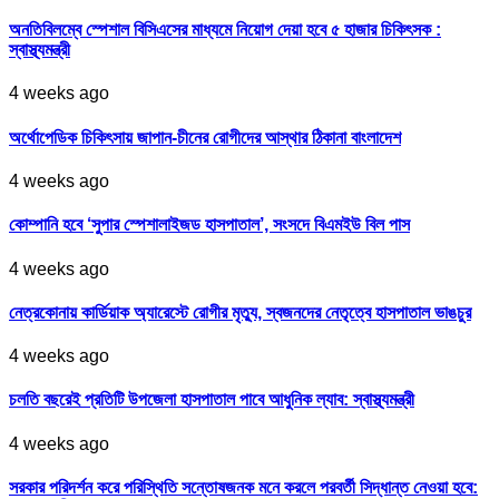
অনতিবিলম্বে স্পেশাল বিসিএসের মাধ্যমে নিয়োগ দেয়া হবে ৫ হাজার চিকিৎসক :
স্বাস্থ্যমন্ত্রী
4 weeks ago
অর্থোপেডিক চিকিৎসায় জাপান-চীনের রোগীদের আস্থার ঠিকানা বাংলাদেশ
4 weeks ago
কোম্পানি হবে ‘সুপার স্পেশালাইজড হাসপাতাল’, সংসদে বিএমইউ বিল পাস
4 weeks ago
নেত্রকোনায় কার্ডিয়াক অ্যারেস্টে রোগীর মৃত্যু, স্বজনদের নেতৃত্বে হাসপাতাল ভাঙচুর
4 weeks ago
চলতি বছরেই প্রতিটি উপজেলা হাসপাতাল পাবে আধুনিক ল্যাব: স্বাস্থ্যমন্ত্রী
4 weeks ago
সরকার পরিদর্শন করে পরিস্থিতি সন্তোষজনক মনে করলে পরবর্তী সিদ্ধান্ত নেওয়া হবে: