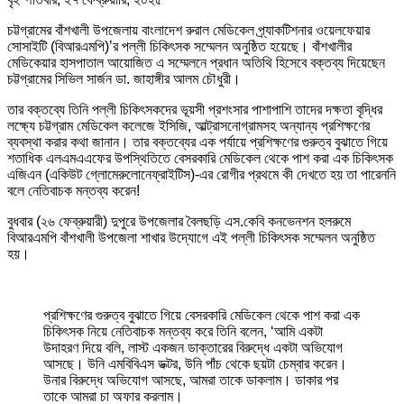
চট্টগ্রামের বাঁশখালী উপজেলায় বাংলাদেশ রুরাল মেডিকেল প্র্যাকটিশনার ওয়েলফেয়ার
সোসাইটি (বিআরএমপি)’র পল্লী চিকিৎসক সম্মেলন অনুষ্ঠিত হয়েছে। বাঁশখালীর
মেডিকেয়ার হাসপাতাল আয়োজিত এ সম্মেলনে প্রধান অতিথি হিসেবে বক্তব্য দিয়েছেন
চট্টগ্রামের সিভিল সার্জন ডা. জাহাঙ্গীর আলম চৌধুরী।
তার বক্তব্যে তিনি পল্লী চিকিৎসকদের ভূয়সী প্রশংসার পাশাপাশি তাদের দক্ষতা বৃদ্ধির
লক্ষ্যে চট্টগ্রাম মেডিকেল কলেজে ইসিজি, আল্ট্রাসনোগ্রামসহ অন্যান্য প্রশিক্ষণের
ব্যবস্থা করার কথা জানান। তার বক্তব্যের এক পর্যায়ে প্রশিক্ষণের গুরুত্ব বুঝাতে গিয়ে
শতাধিক এলএমএএফের উপস্থিতিতে বেসরকারি মেডিকেল থেকে পাশ করা এক চিকিৎসক
এজিএন (একিউট গ্লোমেরুলোনেফ্রাইটিস)-এর রোগীর প্রথমে কী দেখতে হয় তা পারেননি
বলে নেতিবাচক মন্তব্য করেন!
বুধবার (২৬ ফেব্রুয়ারী) দুপুরে উপজেলার বৈলছড়ি এস.কেবি কনভেনশন হলরুমে
বিআরএমপি বাঁশখালী উপজেলা শাখার উদ্যোগে এই পল্লী চিকিৎসক সম্মেলন অনুষ্ঠিত
হয়।
প্রশিক্ষণের গুরুত্ব বুঝাতে গিয়ে বেসরকারি মেডিকেল থেকে পাশ করা এক
চিকিৎসক নিয়ে নেতিবাচক মন্তব্য করে তিনি বলেন, ‘আমি একটা
উদাহরণ দিয়ে বলি, লাস্ট একজন ডাক্তারের বিরুদ্ধে একটা অভিযোগ
আসছে। উনি এমবিবিএস ডক্টর, উনি পাঁচ থেকে ছয়টা চেম্বার করেন।
উনার বিরুদ্ধে অভিযোগ আসছে, আমরা তাকে ডাকলাম। ডাকার পর
তাকে আমরা চা অফার করলাম।