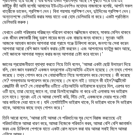
প্রতিবন্ধী হয়ে যাচ্ছে। যার বাসায় একটা প্রতিবন্ধী আছে সে বুঝতে পারে তার এই
কষ্টটুকু কী! আমি বলেছি আমাদের ইউএইচএফপিও মহোদয় নাজমাকে বলেছি, আপনি সকল
ধাত্রীকে ডাকেন, প্রশিক্ষণ দেন। বিনা পয়সায় প্রশিক্ষণ দেন, দুইদিনের প্রশিক্ষণ দেন।
অন্ততপক্ষে ডেলিভারি করার সময় যাতে ওরা হোম ডেলিভারি না করে। একটা প্রতিষ্ঠান
ডেলিভারি করুক।
যেখানে একটা পরিষ্কার পরিচ্ছন্ন পরিবেশ থাকবে অক্সিজেন থাকবে, সাকার মেশিন থাকবে
এবং জীবন রক্ষাকারী কিছু ড্রাগ মায়ের জন্য এবং বাচ্চার জন্য থাকবে। সুতরাং আমি
আজকে আহবান জানাব আপনারা যারা গ্রামে গঞ্জে চিকিৎসা করেন, জনগণের সেবা করেন
আপনারা আরো বেশি জ্ঞান অর্জন করার চেষ্টা করবেন। এবং আপনাদের যতটুকু জ্ঞান আছে,
সেই জ্ঞানকে আপনারা সমৃদ্ধ করার জন্য আপনারা চেষ্টা করে যাবেন।’
জ্ঞানের প্রয়োজনীয়তা ব্যাখ্যা করতে গিয়ে তিনি বলেন, ‘আমরা একটা ছোট্ট উদাহরণ দিয়ে
বলি, কেন জ্ঞান দরকার? একজন ভদ্রলোক এইচআইভি এইডস হয়েছে। সে তথ্য গোপন
করেছে। তথ্য গোপন করে সে নোয়াখালীতে গিয়ে অপারেশন করে ফেলেছে। কী করেছে
সে? গলব্লাডার অপারেশন করে ফেলেছে। সে বলে নাই। তাহলে কী হইল?আল্টিমেট
রেজাল্টটা কী হল? সে নোয়াখালীর ওটিতে এইচআইভি ভাইরাসকে ছড়ায়ে দিল, এরপর যত
ওটি হবে, তারা যেহেতু জানে না, তারা ডিসইনফেক্টেড না করে ওই এলাকায় সব ভাইরাস
চলে যাবে। সুতরাং এই যে আমরা সেলাই করি, স্টিচ দেই, একজনকে দেয়ার পরে সেটা
আর কাউকে দেয়া যাবে না। যদি হেপাটাইটিস ভাইরাস থাকে, বি ভাইরাস থাকে সি ভাইরাস
থাকে, আমাদের কাছে তথ্য গোপন করে।’
তিনি আরো বলেন, ‘আমরা চাই আমরা যে পরিবর্তনের সুর দেশে বিরাজ করতেছে এই
পরিবর্তনটাকে আমরা ধারণ করে, আমরা নিজেকে পরিবর্তন করব, আমরা বেশি বেশি জ্ঞানার্জন
করব এবং চিকিৎসা পেশাকে যাতে একটা রোল মডেল করা যায় আমরা সবাই মিলে আমরা
এগিয়ে আসব।