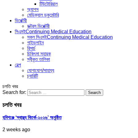
টিউটোরিয়াল
অ্যাপস
মেডিক্যাল ডকুমেন্টারি
ডিরেক্টরী
ডক্টরস ডিরেক্টরী
সিএমই
Continuing Medical Education
সকল সিএমই
Continuing Medical Education
গাইডলাইন
রিসার্চ
চিকিৎসা সহায়ক
স্বীকৃত তালিকা
হেল্প
যোগাযোগ/সাহায্য
চ্যারিটি
চলতি খবর
Search for:
চলতি খবর
হবিগঞ্জে ‘স্বাস্থ্য বিতর্ক-২০২৬’ অনুষ্ঠিত
2 weeks ago