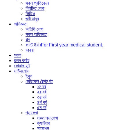
সকল প্রতিবেদন
নির্বাচিত লেখা
ভিডিও
গুনী মানুষ
অভিজ্ঞতা
অতিথি লেখা
সকল অভিজ্ঞতা
গল্প
ফার্স্ট ইয়ার
For First year medical student.
ভাবনা
সকল
জবস কর্ণার
কোয়াক হান্ট
ডাউনলোড
ইবুক
মেডিকেল টেক্সট বই
১ম বর্ষ
২য় বর্ষ
৩য় বর্ষ
৪র্থ বর্ষ
৫ম বর্ষ
পড়ালেখা
সকল পড়ালেখা
ক্যারিয়ার
সাজেশন