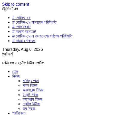
Skip to content
ট্রেন্ডিং ট্যাগ
# কোভিড-১৯
# কোভিড-১৯ বাংলাদেশ পরিস্থিতি
# শোক সংবাদ
# করোনা আপডেট
# কোভিড-১৯ এ বাংলাদেশের সর্বশেষ পরিস্থিতি
# আমরা শোকাহত
Thursday, Aug 6, 2026
প্ল্যাটফর্ম
মেডিকেল ও ডেন্টাল নিউজ পোর্টাল
হোম
নিউজ
সাহিত্য পাতা
সকল নিউজ
কনফারেন্স নিউজ
ইভেন্ট নিউজ
ক্যাম্পাস নিউজ
ব্রেকিং নিউজ
জব নিউজ
প্রতিবেদন