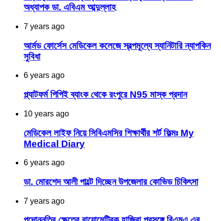
অধ্যাপক ডা. এবিএম আব্দুল্লাহ
7 years ago
আর্মড ফোর্সেস মেডিকেল কলেজে স্বল্পমূল্যে স্যানিটারি ন্যাপকিন
সুবিধা
6 years ago
প্ল্যাটফর্ম পিপিই ব্যাংক থেকে রংপুরে N95 মাস্ক প্রদান
10 years ago
মেডিকেল লাইফ নিয়ে সিবিএমসির শিক্ষার্থীর শর্ট ফিল্মঃ My
Medical Diary
6 years ago
ডা. মোরশেদ আলী পাল্টে দিচ্ছেন উপজেলার কোভিড চিকিৎসা
7 years ago
পদোন্নতির ক্ষেত্রে বায়োমেট্রিক হাজিরা প্রসঙ্গে বিএমএ এর