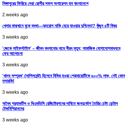
সিঙ্গাপুরের ফিরিয়ে দেয়া রোগীর সফল অপারেশন হল বাংলাদেশে
2 weeks ago
খেলার মাঝখানে বুকে ব্যথা—হৃদরোগ নাকি হেরে যাওয়ার দুশ্চিন্তা? খুঁজুন ৫টি বিষয়
3 weeks ago
‘জেকে লাইফস্টাইল’ – জীবন বদলানোর নামে নীরব মৃত্যু; সামাজিক যোগাযোগমাধ্যমে
ফের আলোচনা
3 weeks ago
‘খাদ্য সম্পূরক’ (সাপ্লিমেন্ট) হিসেবে বিক্রি হওয়া প্রোবায়োটিকে ৬০০% লাভ, নেই কোন
তদারকি!
3 weeks ago
অবৈধ প্র‍্যাকটিস ও বিএমডিসি রেজিষ্ট্রেশনের দাবিতে জনদুর্ভোগ তৈরির চেষ্টা ডেন্টাল
টেকনিশিয়ানদের
3 weeks ago