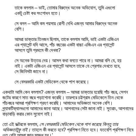
তাকে বললাম – ভাই, তোমার বিরুদ্ধে অনেক অভিযোগ, তুমি এগুলো
একটু চেষ্টা কর সংশোধন হতে।
সে বলল – আমি কম পয়সায় রোগী দেখি এজন্য আমার বিরুদ্ধে অনেক
বেশি।
আমরা ডাক্তার তিনজন ছিলাম, তাকে বললাম আমি, ভাই একটা এজিএন
এর প্যাশেন্ট যদি আসে, পাঁচ বছরের একটা বাচ্চা এজিএন এর প্যাশেন্ট
আসলে তুমি প্রথমে কী দেখবা?
সে অনেক উত্তর দেয়। আসল কথা বলতে পারে না। আমরা বলি যে, হয়
নাই। একটা এজিএন এর প্যাশেন্ট আসলে তাকে যে প্রেশার দেখতে হবে,
সে জিনিসটা জানে না।
সে বেসরকারি একটা মেডিকেল থেকে পাশ করেছে।
একথাটা আমি কেন বললাম? এজন্য বললাম – আমরা ডাক্তার হয়েছি পাঁচ বছর, সেশন
জটের কারণে সাত বছর পড়াশোনা করেছি। তারপরে চট্টগ্রাম মেডিকেলে তিন থেকে
পাঁচবছর আমরা প্রশিক্ষণ গ্রহণ করেছি। আমাদের অভিজ্ঞতা অনেক বেশি।
প্র্যাকটিক্যালগুলো আমাদের জানা আছে। আপনাদের সেটা জানা নাই। সুতরাং, আপনাদের
বাড়াবাড়ি করার কোন সুযোগ নাই।
তো এই ডক্টরকে বললাম,
সে বেসরকারি মেডিকেল থেকে পাশ করেছে কিন্তু তার
অভিজ্ঞতাটুকু নাই।
তাহলে কী করতে হবে? প্রশিক্ষণ নিতে হবে। যতবেশি প্রশিক্ষণ নিবে
ওত বেশি আমরা জ্ঞান সমৃদ্ধ হব।’