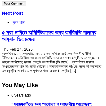
Next Post
প্রথম পাতা
৫ দফা দাবিতে অনির্দিষ্টকালের জন্য কর্মবিরতি পালনের
আহ্বান ডিএমজের
Thu Feb 27 , 2025
বৃহস্পতিবার, ২৭ ফেব্রুয়ারি, ২০২৫ ৫ দফা দাবিতে মেডিকেল শিক্ষার্থী ও ইন্টার্ন
চিকিৎসকদের অনির্দিষ্টকালের জন্য কর্মবিরতি পালন ও চলমান কর্মসূচিতে অংশগ্রহণের
আহ্বান জানিয়েছে ডক্টরস’ মুভমেন্ট ফর জাস্টিস (ডিএমজে)। বৃহস্পতিবার সন্ধ্যায়
ডিএমজের সভাপতি ডাঃ জাবির হোসেন ও সাধারণ সম্পাদক ডাঃ মোঃ নুরুন নবী স্বাক্ষরিত
এক কেন্দ্রীয় ঘোষণায় এ আহ্বান জানানো হয়েছে। কেন্দ্রীয় […]
You May Like
6 years ago
“স্বাস্থ্যকর্মীদের জন্য প্রণোদনা ও স্বাস্থ্যবীমা প্রয়োজন”: