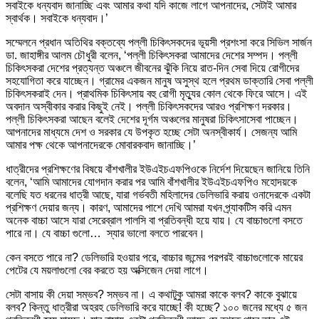
সবাইকে ধন্যবাদ জানাচ্ছি এবং আমার কথা যদি কাজে লাগে আপনাদের, সেটাই আমার
স্বার্থক। সবাইকে ধন্যবাদ।’
সম্মেলনে প্রধান অতিথির বক্তব্যে পল্লী চিকিৎসকদের ভূয়সী প্রশংসা করে সিভিল সার্জন
ডা. জাহাঙ্গীর আলম চৌধুরী বলেন, ‘পল্লী চিকিৎসকরা আমাদের দেশের সম্পদ। পল্লী
চিকিৎসকরা দেশের প্রত্যন্ত অঞ্চলে জীবনের ঝুঁকি নিয়ে রাত-দিন সেবা দিয়ে রোগীদের
সহযোগিতা করে যাচ্ছেন। গ্রামের একজন মানুষ অসুস্থ হলে প্রথম ডাক্তারি সেবা পল্লী
চিকিৎসকরাই দেন। প্রাথমিক চিকিৎসায় বহু রোগী মৃত্যুর কোল থেকে ফিরে আসে। এই
অবদান অস্বীকার করার কিছুই নেই। পল্লী চিকিৎসকদের আরও প্রশিক্ষণ দরকার।
পল্লী চিকিৎসকরা আছেন বলেই দেশের দূর্গম অঞ্চলের মানুষরা চিকিৎসাসেবা পাচ্ছেন।
আপনাদের মাধ্যমে দেশ ও সরকার যে উপকৃত হচ্ছে সেটা অনস্বীকার্য। সেজন্য আমি
আমার পক্ষ থেকে আপনাদেরকে মোবারকবাদ জানাচ্ছি।’
ধাত্রীদের প্রশিক্ষণের বিষয়ে বাঁশখালীর ইউএইচএফপিওকে নির্দেশ দিয়েছেন জানিয়ে তিনি
বলেন, ‘আমি আমাদের যোগদান করার পর আমি বাঁশখালীর ইউএইচএফপিও মহোদয়কে
বলেছি যত ধরনের ধাত্রী আছে, যারা গর্ভবতী মহিলাদের ডেলিভারি করায় ওনাদেরকে একটা
প্রশিক্ষণ দেয়ার জন্য। কারণ, আমাদের পাশে দেখি আমরা যখন প্র্যাকটিস করি এমন
অনেক বাচ্চা আসে যারা সেরেব্রাল পালসি বা প্রতিবন্ধী হয়ে যায়। যে বাচ্চাগুলো বসতে
পারে না। যে বাচ্চা গুলো… স্যার ভালো বলতে পারবেন।
কেন বসতে পারে না? ডেলিভারি হওয়ার পরে, বাচ্চার জন্মের পরপরই বাচ্চাগুলোকে মায়ের
পেটের যে ময়লাগুলো বের করতে হয় অক্সিজেন দেয়া লাগে।
সেটা বাসায় কী দেয়া সম্ভব? সম্ভব না। এ কথাটুকু আমরা কাকে বলব? কাকে বুঝায়ে
বলব? কিন্তু ধাত্রীরা অহরহ ডেলিভারি করে যাচ্ছে! কী হচ্ছে? ১০০ জনের মধ্যে ৫ জন