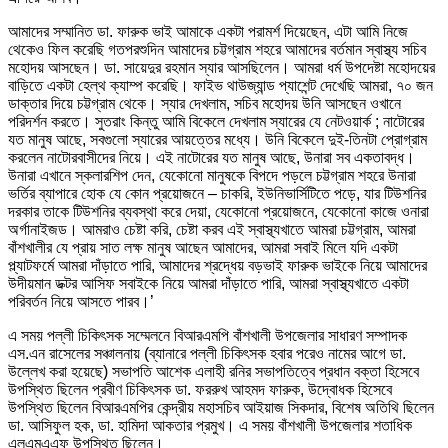
আমাদের সম্মানিত ডা. ফারুক ভাই আমাকে একটা পরামর্শ দিয়েছেন, এটা আমি নিজে
থেকেও ফিল করেছি গতপরশুদিন আমাদের চট্টগ্রাম শহরে আমাদের বর্তমান স্বাস্থ্য সচিব
মহোদয় আসছেন। ডা. সায়েদুর রহমান স্যার আসছিলেন। আমরা ধর্ম উপদেষ্টা মহোদয়ের
বাড়িতে একটা হেল্থ ক্যাম্প করেছি। ফাইভ থাউজ্যান্ড প্যাশেন্ট দেখেছি আমরা, ৭০ জন
ডাক্তার দিয়ে চট্টগ্রাম থেকে। স্যার দেখলাম, সচিব মহোদয় উনি আসছেন ওখানে
পরিদর্শন করতে। সুতরাং কিন্তু আমি বিকেলে দেখলাম স্যারের যে নেটওয়ার্ক ; নাটোরের
যত মানুষ আছে, সবগুলো স্যারের আয়ত্তের মধ্যে। উনি বিকেলে দুই-তিনটা প্রোগ্রাম
করলেন নাটোরবাসীদের নিয়ে। এই নাটোরের যত মানুষ আছে, উনারা সব একতাবদ্ধ।
উনারা এখানে স্কলারশিপ দেন, যেকোনো মানুষকে বিপদে পড়লে চট্টগ্রাম শহরে উনারা
ভর্তির ব্যাপারে হোক যে কোন প্রয়োজনে – চাকরি, ইউনিভার্সিটিতে পড়ে, যার টিউশনির
দরকার তাকে টিউশনির ব্যবস্থা করে দেয়া, যেকোনো প্রয়োজনে, যেকোনো কাজে ওনারা
অর্গানাইজড। আমরাও চেষ্টা করি, চেষ্টা করব এই স্বাস্থ্যখাতে আমরা চট্টগ্রাম, আমরা
বাঁশখালীর যে প্রায় সাত লক্ষ মানুষ আছেন আমাদের, আমরা সবাই মিলে যদি একটা
প্ল্যাটফর্মে আমরা দাঁড়াতে পারি, আমাদের শ্রদ্ধেয় বড়ভাই ফারুক ভাইকে নিয়ে আমাদের
উদীয়মান ডক্টর আসিফ সবাইকে নিয়ে আমরা দাঁড়াতে পারি, আমরা স্বাস্থ্যখাতে একটা
পরিবর্তন নিয়ে আসতে পারব।’
এ সময় পল্লী চিকিৎসক সম্মেলনে বিআরএমপি বাঁশখালী উপজেলার সাধারণ সম্পাদক
এস.এন রাসেলের সঞ্চালনায় (ব্যানারে পল্লী চিকিৎসক হবার পরেও নামের আগে ডা.
উল্লেখ করা হয়েছে) সভাপতি আশেক এলাহী রনির সভাপতিত্বে প্রধান বক্তা হিসেবে
উপস্থিত ছিলেন প্রবীণ চিকিৎসক ডা. ফররুখ আহমদ ফারুক, উদ্বোধক হিসেবে
উপস্থিত ছিলেন বিআরএমপির কেন্দ্রীয় মহাসচিব আইয়াজ সিকদার, বিশেষ অতিথি ছিলেন
ডা. আসিফুল হক, ডা. হামিদা আকতার প্রমুখ। এ সময় বাঁশখালী উপজেলার শতাধিক
এলএমএএফ উপস্থিত ছিলেন।