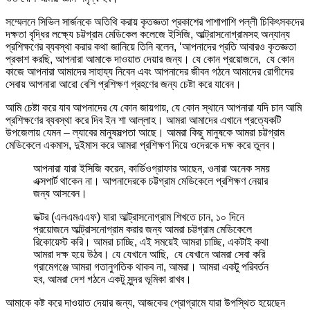
সম্মেলনে সিভিল সার্জনকে অতিথি করায় কৃতজ্ঞতা প্রকাশের পাশাপাশি পল্লী চিকিৎসকদের
দক্ষতা বৃদ্ধির লক্ষ্যে চট্টগ্রাম মেডিকেল কলেজে ইসিজি, আল্ট্রাসনোগ্রামসহ অন্যান্য
প্রশিক্ষণের ব্যবস্থা করার কথা জানিয়ে তিনি বলেন, ‘আপনাদের প্রতি আবারও কৃতজ্ঞতা
প্রকাশ করছি, আপনারা আমাকে দাওয়াত দেয়ার জন্য। যে কোন প্রয়োজনে, যে কোন
কাজে আপনারা আমাদের সাহায্য নিবেন এবং আপনাদের জীবন গঠনে আমাদের রোগীদের
সেবায় আপনারা আরো বেশি প্রশিক্ষণ গ্রহণের জন্য চেষ্টা করে যাবেন।
আমি চেষ্টা করে যাব আপনাদের যে কোন জায়গায়, যে কোন স্থানে আপনারা যদি চান আমি
প্রশিক্ষণের ব্যবস্থা করে দিব ইন শা আল্লাহ। আমরা আমাদের এখানে প্রত্যেকটি
উপজেলায় যেমন – ল্যাবের মানুষসল্পতা আছে। আমরা কিছু মানুষকে আমরা চট্টগ্রাম
মেডিকেলে একমাস, দুইমাস করে আমরা প্রশিক্ষণ দিয়ে ওদেরকে দক্ষ করে তুলব।
আপনারা যারা ইসিজি করেন, কার্ডিওগ্রাফার আছেন, ওনারা অনেক সময়
এক্সপার্ট থাকেন না। আপনাদেরকে চট্টগ্রাম মেডিকেলে প্রশিক্ষণ নেয়ার
জন্য আসবেন।
ডক্টর (এলএমএএফ) যারা আল্ট্রাসনোগ্রাম শিখতে চান, ১০ দিনে
প্রয়োজনে আল্ট্রাসনোগ্রাম করার জন্য আমরা চট্টগ্রাম মেডিকেলে
রিকোয়েস্ট করি। আমরা চাচ্ছি, এই সময়েই আমরা চাচ্ছি, একটাই কথা
আমরা দক্ষ হয়ে উঠব। যে যেখানে আছি, যে যেখানে আমরা সেবা করি
গ্রামেগঞ্জে আমরা গতানুগতিক থাকব না, আমরা। আমরা একটু পরিবর্তন
হব, আমরা দেশ গঠনে একটু সুন্দর ভূমিকা রাখব।
আমাকে কষ্ট করে দাওয়াত দেয়ার জন্য, আজকের প্রোগ্রামে যারা উপস্থিত হয়েছেন