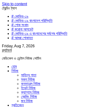
Skip to content
ট্রেন্ডিং ট্যাগ
# কোভিড-১৯
# কোভিড-১৯ বাংলাদেশ পরিস্থিতি
# শোক সংবাদ
# করোনা আপডেট
# কোভিড-১৯ এ বাংলাদেশের সর্বশেষ পরিস্থিতি
# আমরা শোকাহত
Friday, Aug 7, 2026
প্ল্যাটফর্ম
মেডিকেল ও ডেন্টাল নিউজ পোর্টাল
হোম
নিউজ
সাহিত্য পাতা
সকল নিউজ
কনফারেন্স নিউজ
ইভেন্ট নিউজ
ক্যাম্পাস নিউজ
ব্রেকিং নিউজ
জব নিউজ
প্রতিবেদন