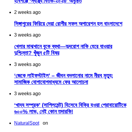
হবিগঞ্জে ‘স্বাস্থ্য বিতর্ক-২০২৬’ অনুষ্ঠিত
2 weeks ago
সিঙ্গাপুরের ফিরিয়ে দেয়া রোগীর সফল অপারেশন হল বাংলাদেশে
3 weeks ago
খেলার মাঝখানে বুকে ব্যথা—হৃদরোগ নাকি হেরে যাওয়ার
দুশ্চিন্তা? খুঁজুন ৫টি বিষয়
3 weeks ago
‘জেকে লাইফস্টাইল’ – জীবন বদলানোর নামে নীরব মৃত্যু;
সামাজিক যোগাযোগমাধ্যমে ফের আলোচনা
3 weeks ago
‘খাদ্য সম্পূরক’ (সাপ্লিমেন্ট) হিসেবে বিক্রি হওয়া প্রোবায়োটিকে
৬০০% লাভ, নেই কোন তদারকি!
NaturalSpot
on