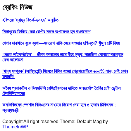
ব্রেকিং নিউজ
হবিগঞ্জে ‘স্বাস্থ্য বিতর্ক-২০২৬’ অনুষ্ঠিত
সিঙ্গাপুরের ফিরিয়ে দেয়া রোগীর সফল অপারেশন হল বাংলাদেশে
খেলার মাঝখানে বুকে ব্যথা—হৃদরোগ নাকি হেরে যাওয়ার দুশ্চিন্তা? খুঁজুন ৫টি বিষয়
‘জেকে লাইফস্টাইল’ – জীবন বদলানোর নামে নীরব মৃত্যু; সামাজিক যোগাযোগমাধ্যমে
ফের আলোচনা
‘খাদ্য সম্পূরক’ (সাপ্লিমেন্ট) হিসেবে বিক্রি হওয়া প্রোবায়োটিকে ৬০০% লাভ, নেই কোন
তদারকি!
অবৈধ প্র‍্যাকটিস ও বিএমডিসি রেজিষ্ট্রেশনের দাবিতে জনদুর্ভোগ তৈরির চেষ্টা ডেন্টাল
টেকনিশিয়ানদের
অনতিবিলম্বে স্পেশাল বিসিএসের মাধ্যমে নিয়োগ দেয়া হবে ৫ হাজার চিকিৎসক :
স্বাস্থ্যমন্ত্রী
Copyright All right reserved Theme: Default Mag by
ThemeInWP