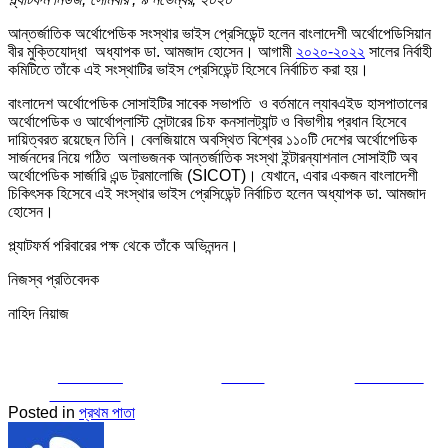
আন্তর্জাতিক অর্থোপেডিক সংস্থার ভাইস প্রেসিডেন্ট হলেন বাংলাদেশী অর্থোপেডিসিয়ান
বীর মুক্তিযোদ্ধা অধ্যাপক ডা. আমজাদ হোসেন। আগামী
২০২০-২০২২
সালের নির্বাহী
কমিটিতে তাঁকে এই সংস্থাটির ভাইস প্রেসিডেন্ট হিসেবে নির্বাচিত করা হয়।
বাংলাদেশ অর্থোপেডিক সোসাইটির সাবেক সভাপতি ও বর্তমানে ল্যাবএইড হাসপাতালের
অর্থোপেডিক ও আর্থোপ্লাস্টি সেন্টারের চিফ কনসালট্যান্ট ও বিভাগীয় প্রধান হিসেবে
দায়িত্বরত রয়েছেন তিনি। বেলজিয়ামে অবস্থিত বিশ্বের ১১০টি দেশের অর্থোপেডিক
সার্জনদের নিয়ে গঠিত অলাভজনক আন্তর্জাতিক সংস্থা ইন্টারন্যাশনাল সোসাইটি অব
অর্থোপেডিক সার্জারি এন্ড ট্রমালোজি (SICOT)। যেখানে, এবার একজন বাংলাদেশী
চিকিৎসক হিসেবে এই সংস্থার ভাইস প্রেসিডেন্ট নির্বাচিত হলেন অধ্যাপক ডা. আমজাদ
হোসেন।
প্ল্যাটফর্ম পরিবারের পক্ষ থেকে তাঁকে অভিনন্দন।
নিজস্ব প্রতিবেদক
নাহিদ নিয়াজ
Share on
Tweet
Follow us
Facebook
Posted in
প্রথম পাতা