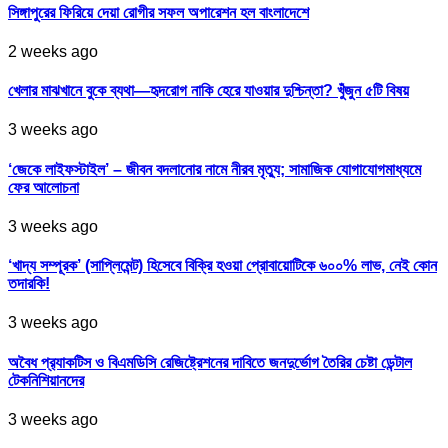
সিঙ্গাপুরের ফিরিয়ে দেয়া রোগীর সফল অপারেশন হল বাংলাদেশে
2 weeks ago
খেলার মাঝখানে বুকে ব্যথা—হৃদরোগ নাকি হেরে যাওয়ার দুশ্চিন্তা? খুঁজুন ৫টি বিষয়
3 weeks ago
‘জেকে লাইফস্টাইল’ – জীবন বদলানোর নামে নীরব মৃত্যু; সামাজিক যোগাযোগমাধ্যমে
ফের আলোচনা
3 weeks ago
‘খাদ্য সম্পূরক’ (সাপ্লিমেন্ট) হিসেবে বিক্রি হওয়া প্রোবায়োটিকে ৬০০% লাভ, নেই কোন
তদারকি!
3 weeks ago
অবৈধ প্র‍্যাকটিস ও বিএমডিসি রেজিষ্ট্রেশনের দাবিতে জনদুর্ভোগ তৈরির চেষ্টা ডেন্টাল
টেকনিশিয়ানদের
3 weeks ago