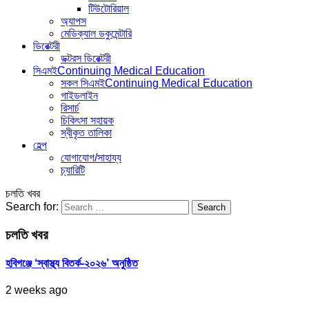
টিউটোরিয়াল
অ্যাপস
মেডিক্যাল ডকুমেন্টারি
ডিরেক্টরী
ডক্টরস ডিরেক্টরী
সিএমই
Continuing Medical Education
সকল সিএমই
Continuing Medical Education
গাইডলাইন
রিসার্চ
চিকিৎসা সহায়ক
স্বীকৃত তালিকা
হেল্প
যোগাযোগ/সাহায্য
চ্যারিটি
চলতি খবর
Search for:
চলতি খবর
হবিগঞ্জে ‘স্বাস্থ্য বিতর্ক-২০২৬’ অনুষ্ঠিত
2 weeks ago