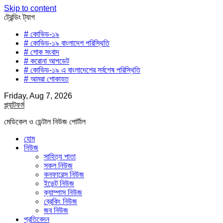
Skip to content
ট্রেন্ডিং ট্যাগ
# কোভিড-১৯
# কোভিড-১৯ বাংলাদেশ পরিস্থিতি
# শোক সংবাদ
# করোনা আপডেট
# কোভিড-১৯ এ বাংলাদেশের সর্বশেষ পরিস্থিতি
# আমরা শোকাহত
Friday, Aug 7, 2026
প্ল্যাটফর্ম
মেডিকেল ও ডেন্টাল নিউজ পোর্টাল
হোম
নিউজ
সাহিত্য পাতা
সকল নিউজ
কনফারেন্স নিউজ
ইভেন্ট নিউজ
ক্যাম্পাস নিউজ
ব্রেকিং নিউজ
জব নিউজ
প্রতিবেদন