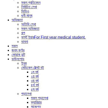
সকল প্রতিবেদন
নির্বাচিত লেখা
ভিডিও
গুনী মানুষ
অভিজ্ঞতা
অতিথি লেখা
সকল অভিজ্ঞতা
গল্প
ফার্স্ট ইয়ার
For First year medical student.
ভাবনা
সকল
জবস কর্ণার
কোয়াক হান্ট
ডাউনলোড
ইবুক
মেডিকেল টেক্সট বই
১ম বর্ষ
২য় বর্ষ
৩য় বর্ষ
৪র্থ বর্ষ
৫ম বর্ষ
পড়ালেখা
সকল পড়ালেখা
ক্যারিয়ার
সাজেশন