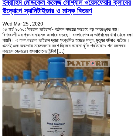
ইব্রাহিম মেডিকেল কলেজ সোশ্যাল ওয়েলফেয়ার ক্লাবের
উদ্যোগে স্যানিটাইজার ও মাস্ক বিতরণ
Wed Mar 25 , 2020
২৫ মার্চ ২০২০: ‘করোনা ভাইরাস’- বর্তমান সময়ের সবচেয়ে বড় আতঙ্কের নাম।
বিশ্বব্যপী এর প্রভাব মারাত্মক আকারে বাড়ছে। বাংলাদেশও এ ভাইরাসের থাবা থেকে রক্ষা
পায়নি। এ যাবৎ করোনা ভাইরাস দ্বারা সংক্রমিত হয়েছে মানুষ, মৃত্যুর ঘটনাও ঘটেছে।
এমনই এক অবস্থায় সচেতনতার অংশ হিসেবে করোনা ঝু্ঁকি প্রতিরোধে গত মঙ্গলবার
বারডেম জেনারেল হাসপাতালের ইন্টার্ণ […]