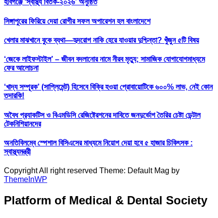
হবিগঞ্জে ‘স্বাস্থ্য বিতর্ক-২০২৬’ অনুষ্ঠিত
সিঙ্গাপুরের ফিরিয়ে দেয়া রোগীর সফল অপারেশন হল বাংলাদেশে
খেলার মাঝখানে বুকে ব্যথা—হৃদরোগ নাকি হেরে যাওয়ার দুশ্চিন্তা? খুঁজুন ৫টি বিষয়
‘জেকে লাইফস্টাইল’ – জীবন বদলানোর নামে নীরব মৃত্যু; সামাজিক যোগাযোগমাধ্যমে
ফের আলোচনা
‘খাদ্য সম্পূরক’ (সাপ্লিমেন্ট) হিসেবে বিক্রি হওয়া প্রোবায়োটিকে ৬০০% লাভ, নেই কোন
তদারকি!
অবৈধ প্র‍্যাকটিস ও বিএমডিসি রেজিষ্ট্রেশনের দাবিতে জনদুর্ভোগ তৈরির চেষ্টা ডেন্টাল
টেকনিশিয়ানদের
অনতিবিলম্বে স্পেশাল বিসিএসের মাধ্যমে নিয়োগ দেয়া হবে ৫ হাজার চিকিৎসক :
স্বাস্থ্যমন্ত্রী
Copyright All right reserved Theme: Default Mag by
ThemeInWP
Platform of Medical & Dental Society