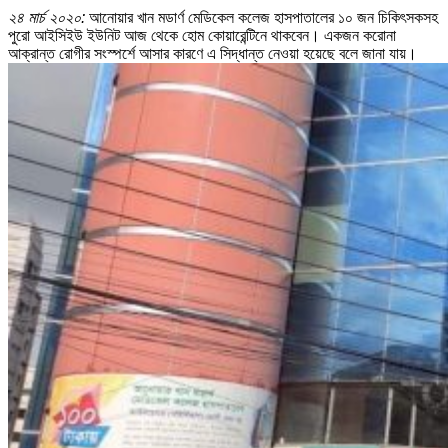
২৪ মার্চ ২০২০:
আনোয়ার খান মডার্ণ মেডিকেল কলেজ হাসপাতালের ১০ জন চিকিৎসকসহ
পুরো আইসিইউ ইউনিট আজ থেকে হোম কোয়ারেন্টিনে থাকবেন। একজন করোনা
আক্রান্ত রোগীর সংস্পর্শে আসার কারণে এ সিদ্ধান্ত নেওয়া হয়েছে বলে জানা যায়।