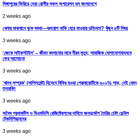
সিঙ্গাপুরের ফিরিয়ে দেয়া রোগীর সফল অপারেশন হল বাংলাদেশে
2 weeks ago
খেলার মাঝখানে বুকে ব্যথা—হৃদরোগ নাকি হেরে যাওয়ার দুশ্চিন্তা? খুঁজুন ৫টি বিষয়
3 weeks ago
‘জেকে লাইফস্টাইল’ – জীবন বদলানোর নামে নীরব মৃত্যু; সামাজিক যোগাযোগমাধ্যমে
ফের আলোচনা
3 weeks ago
‘খাদ্য সম্পূরক’ (সাপ্লিমেন্ট) হিসেবে বিক্রি হওয়া প্রোবায়োটিকে ৬০০% লাভ, নেই কোন
তদারকি!
3 weeks ago
অবৈধ প্র‍্যাকটিস ও বিএমডিসি রেজিষ্ট্রেশনের দাবিতে জনদুর্ভোগ তৈরির চেষ্টা ডেন্টাল
টেকনিশিয়ানদের
3 weeks ago