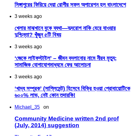
সিঙ্গাপুরের ফিরিয়ে দেয়া রোগীর সফল অপারেশন হল বাংলাদেশে
3 weeks ago
খেলার মাঝখানে বুকে ব্যথা—হৃদরোগ নাকি হেরে যাওয়ার
দুশ্চিন্তা? খুঁজুন ৫টি বিষয়
3 weeks ago
‘জেকে লাইফস্টাইল’ – জীবন বদলানোর নামে নীরব মৃত্যু;
সামাজিক যোগাযোগমাধ্যমে ফের আলোচনা
3 weeks ago
‘খাদ্য সম্পূরক’ (সাপ্লিমেন্ট) হিসেবে বিক্রি হওয়া প্রোবায়োটিকে
৬০০% লাভ, নেই কোন তদারকি!
Michael_35
on
Community Medicine written 2nd prof
(July, 2014) suggestion