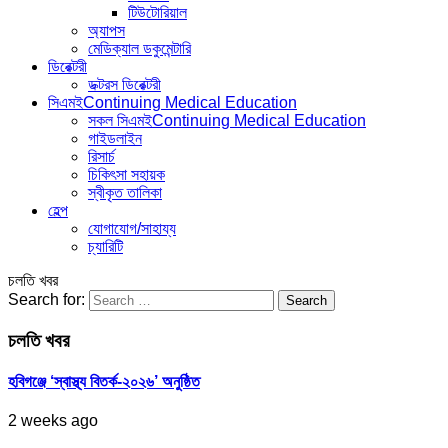
টিউটোরিয়াল
অ্যাপস
মেডিক্যাল ডকুমেন্টারি
ডিরেক্টরী
ডক্টরস ডিরেক্টরী
সিএমই
Continuing Medical Education
সকল সিএমই
Continuing Medical Education
গাইডলাইন
রিসার্চ
চিকিৎসা সহায়ক
স্বীকৃত তালিকা
হেল্প
যোগাযোগ/সাহায্য
চ্যারিটি
চলতি খবর
Search for:
চলতি খবর
হবিগঞ্জে ‘স্বাস্থ্য বিতর্ক-২০২৬’ অনুষ্ঠিত
2 weeks ago