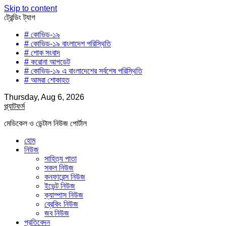
Skip to content
ট্রেন্ডিং ট্যাগ
# কোভিড-১৯
# কোভিড-১৯ বাংলাদেশ পরিস্থিতি
# শোক সংবাদ
# করোনা আপডেট
# কোভিড-১৯ এ বাংলাদেশের সর্বশেষ পরিস্থিতি
# আমরা শোকাহত
Thursday, Aug 6, 2026
প্ল্যাটফর্ম
মেডিকেল ও ডেন্টাল নিউজ পোর্টাল
হোম
নিউজ
সাহিত্য পাতা
সকল নিউজ
কনফারেন্স নিউজ
ইভেন্ট নিউজ
ক্যাম্পাস নিউজ
ব্রেকিং নিউজ
জব নিউজ
প্রতিবেদন