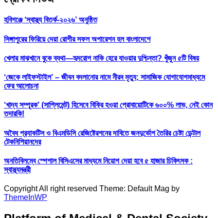
হবিগঞ্জে ‘স্বাস্থ্য বিতর্ক-২০২৬’ অনুষ্ঠিত
সিঙ্গাপুরের ফিরিয়ে দেয়া রোগীর সফল অপারেশন হল বাংলাদেশে
খেলার মাঝখানে বুকে ব্যথা—হৃদরোগ নাকি হেরে যাওয়ার দুশ্চিন্তা? খুঁজুন ৫টি বিষয়
‘জেকে লাইফস্টাইল’ – জীবন বদলানোর নামে নীরব মৃত্যু; সামাজিক যোগাযোগমাধ্যমে
ফের আলোচনা
‘খাদ্য সম্পূরক’ (সাপ্লিমেন্ট) হিসেবে বিক্রি হওয়া প্রোবায়োটিকে ৬০০% লাভ, নেই কোন
তদারকি!
অবৈধ প্র‍্যাকটিস ও বিএমডিসি রেজিষ্ট্রেশনের দাবিতে জনদুর্ভোগ তৈরির চেষ্টা ডেন্টাল
টেকনিশিয়ানদের
অনতিবিলম্বে স্পেশাল বিসিএসের মাধ্যমে নিয়োগ দেয়া হবে ৫ হাজার চিকিৎসক :
স্বাস্থ্যমন্ত্রী
Copyright All right reserved Theme: Default Mag by
ThemeInWP