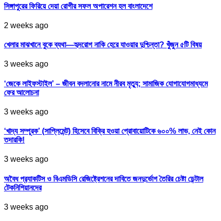
সিঙ্গাপুরের ফিরিয়ে দেয়া রোগীর সফল অপারেশন হল বাংলাদেশে
2 weeks ago
খেলার মাঝখানে বুকে ব্যথা—হৃদরোগ নাকি হেরে যাওয়ার দুশ্চিন্তা? খুঁজুন ৫টি বিষয়
3 weeks ago
‘জেকে লাইফস্টাইল’ – জীবন বদলানোর নামে নীরব মৃত্যু; সামাজিক যোগাযোগমাধ্যমে
ফের আলোচনা
3 weeks ago
‘খাদ্য সম্পূরক’ (সাপ্লিমেন্ট) হিসেবে বিক্রি হওয়া প্রোবায়োটিকে ৬০০% লাভ, নেই কোন
তদারকি!
3 weeks ago
অবৈধ প্র‍্যাকটিস ও বিএমডিসি রেজিষ্ট্রেশনের দাবিতে জনদুর্ভোগ তৈরির চেষ্টা ডেন্টাল
টেকনিশিয়ানদের
3 weeks ago