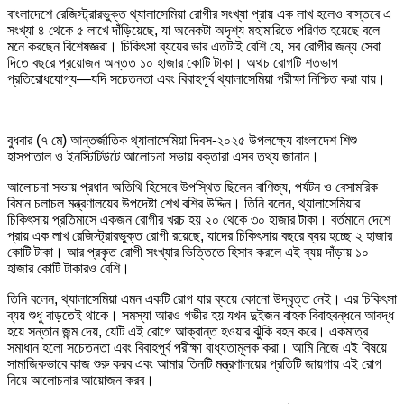
বাংলাদেশে রেজিস্ট্রারভুক্ত থ্যালাসেমিয়া রোগীর সংখ্যা প্রায় এক লাখ হলেও বাস্তবে এ
সংখ্যা ৪ থেকে ৫ লাখে দাঁড়িয়েছে, যা অনেকটা অদৃশ্য মহামারিতে পরিণত হয়েছে বলে
মনে করছেন বিশেষজ্ঞরা। চিকিৎসা ব্যয়ের ভার এতটাই বেশি যে, সব রোগীর জন্য সেবা
দিতে বছরে প্রয়োজন অন্তত ১০ হাজার কোটি টাকা। অথচ রোগটি শতভাগ
প্রতিরোধযোগ্য—যদি সচেতনতা এবং বিবাহপূর্ব থ্যালাসেমিয়া পরীক্ষা নিশ্চিত করা যায়।
বুধবার (৭ মে) আন্তর্জাতিক থ্যালাসেমিয়া দিবস-২০২৫ উপলক্ষ্যে বাংলাদেশ শিশু
হাসপাতাল ও ইনস্টিটিউটে আলোচনা সভায় বক্তারা এসব তথ্য জানান।
আলোচনা সভায় প্রধান অতিথি হিসেবে উপস্থিত ছিলেন বাণিজ্য, পর্যটন ও বেসামরিক
বিমান চলাচল মন্ত্রণালয়ের উপদেষ্টা শেখ বশির উদ্দিন। তিনি বলেন, থ্যালাসেমিয়ার
চিকিৎসায় প্রতিমাসে একজন রোগীর খরচ হয় ২০ থেকে ৩০ হাজার টাকা। বর্তমানে দেশে
প্রায় এক লাখ রেজিস্ট্রারভুক্ত রোগী রয়েছে, যাদের চিকিৎসায় বছরে ব্যয় হচ্ছে ২ হাজার
কোটি টাকা। আর প্রকৃত রোগী সংখ্যার ভিত্তিতে হিসাব করলে এই ব্যয় দাঁড়ায় ১০
হাজার কোটি টাকারও বেশি।
তিনি বলেন, থ্যালাসেমিয়া এমন একটি রোগ যার ব্যয়ে কোনো উদ্বৃত্ত নেই। এর চিকিৎসা
ব্যয় শুধু বাড়তেই থাকে। সমস্যা আরও গভীর হয় যখন দুইজন বাহক বিবাহবন্ধনে আবদ্ধ
হয়ে সন্তান জন্ম দেয়, যেটি এই রোগে আক্রান্ত হওয়ার ঝুঁকি বহন করে। একমাত্র
সমাধান হলো সচেতনতা এবং বিবাহপূর্ব পরীক্ষা বাধ্যতামূলক করা। আমি নিজে এই বিষয়ে
সামাজিকভাবে কাজ শুরু করব এবং আমার তিনটি মন্ত্রণালয়ের প্রতিটি জায়গায় এই রোগ
নিয়ে আলোচনার আয়োজন করব।