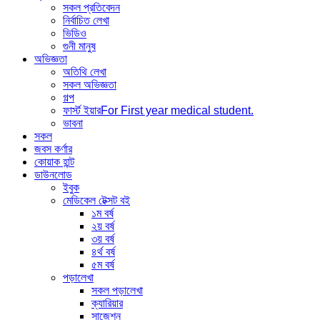
সকল প্রতিবেদন
নির্বাচিত লেখা
ভিডিও
গুনী মানুষ
অভিজ্ঞতা
অতিথি লেখা
সকল অভিজ্ঞতা
গল্প
ফার্স্ট ইয়ার
For First year medical student.
ভাবনা
সকল
জবস কর্ণার
কোয়াক হান্ট
ডাউনলোড
ইবুক
মেডিকেল টেক্সট বই
১ম বর্ষ
২য় বর্ষ
৩য় বর্ষ
৪র্থ বর্ষ
৫ম বর্ষ
পড়ালেখা
সকল পড়ালেখা
ক্যারিয়ার
সাজেশন