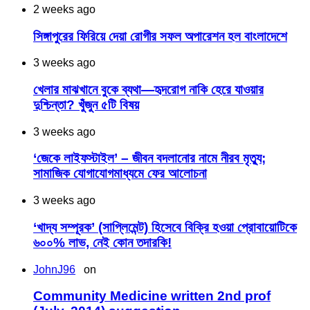
2 weeks ago
সিঙ্গাপুরের ফিরিয়ে দেয়া রোগীর সফল অপারেশন হল বাংলাদেশে
3 weeks ago
খেলার মাঝখানে বুকে ব্যথা—হৃদরোগ নাকি হেরে যাওয়ার
দুশ্চিন্তা? খুঁজুন ৫টি বিষয়
3 weeks ago
‘জেকে লাইফস্টাইল’ – জীবন বদলানোর নামে নীরব মৃত্যু;
সামাজিক যোগাযোগমাধ্যমে ফের আলোচনা
3 weeks ago
‘খাদ্য সম্পূরক’ (সাপ্লিমেন্ট) হিসেবে বিক্রি হওয়া প্রোবায়োটিকে
৬০০% লাভ, নেই কোন তদারকি!
JohnJ96
on
Community Medicine written 2nd prof