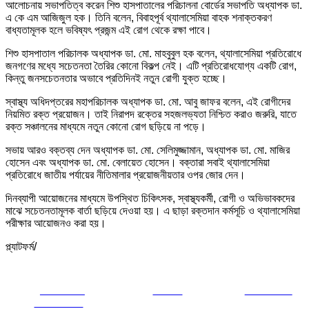
আলোচনায় সভাপতিত্ব করেন শিশু হাসপাতালের পরিচালনা বোর্ডের সভাপতি অধ্যাপক ডা.
এ কে এম আজিজুল হক। তিনি বলেন, বিবাহপূর্ব থ্যালাসেমিয়া বাহক শনাক্তকরণ
বাধ্যতামূলক হলে ভবিষ্যৎ প্রজন্ম এই রোগ থেকে রক্ষা পাবে।
শিশু হাসপাতাল পরিচালক অধ্যাপক ডা. মো. মাহবুবুল হক বলেন, থ্যালাসেমিয়া প্রতিরোধে
জনগণের মধ্যে সচেতনতা তৈরির কোনো বিকল্প নেই। এটি প্রতিরোধযোগ্য একটি রোগ,
কিন্তু জনসচেতনতার অভাবে প্রতিদিনই নতুন রোগী যুক্ত হচ্ছে।
স্বাস্থ্য অধিদপ্তরের মহাপরিচালক অধ্যাপক ডা. মো. আবু জাফর বলেন, এই রোগীদের
নিয়মিত রক্ত প্রয়োজন। তাই নিরাপদ রক্তের সহজলভ্যতা নিশ্চিত করাও জরুরি, যাতে
রক্ত সঞ্চালনের মাধ্যমে নতুন কোনো রোগ ছড়িয়ে না পড়ে।
সভায় আরও বক্তব্য দেন অধ্যাপক ডা. মো. সেলিমুজ্জামান, অধ্যাপক ডা. মো. মাজির
হোসেন এবং অধ্যাপক ডা. মো. বেলায়েত হোসেন। বক্তারা সবাই থ্যালাসেমিয়া
প্রতিরোধে জাতীয় পর্যায়ের নীতিমালার প্রয়োজনীয়তার ওপর জোর দেন।
দিনব্যাপী আয়োজনের মাধ্যমে উপস্থিত চিকিৎসক, স্বাস্থ্যকর্মী, রোগী ও অভিভাবকদের
মাঝে সচেতনতামূলক বার্তা ছড়িয়ে দেওয়া হয়। এ ছাড়া রক্তদান কর্মসূচি ও থ্যালাসেমিয়া
পরীক্ষার আয়োজনও করা হয়।
প্ল্যাটফর্ম/
Share on
Tweet
Follow us
Facebook