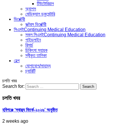
টিউটোরিয়াল
অ্যাপস
মেডিক্যাল ডকুমেন্টারি
ডিরেক্টরী
ডক্টরস ডিরেক্টরী
সিএমই
Continuing Medical Education
সকল সিএমই
Continuing Medical Education
গাইডলাইন
রিসার্চ
চিকিৎসা সহায়ক
স্বীকৃত তালিকা
হেল্প
যোগাযোগ/সাহায্য
চ্যারিটি
চলতি খবর
Search for:
চলতি খবর
হবিগঞ্জে ‘স্বাস্থ্য বিতর্ক-২০২৬’ অনুষ্ঠিত
2 weeks ago