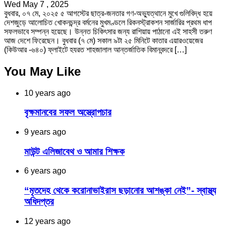
Wed May 7 , 2025
বুধবার, ০৭ মে, ২০২৫ ৫ আগস্টের ছাত্র-জনতার গণ-অভ্যুত্থানে মুখে গুলিবিদ্ধ হয়ে
দেশজুড়ে আলোচিত খোকনচন্দ্র বর্মনের মুখমণ্ডলে রিকনস্ট্রাকশন সার্জারির প্রথম ধাপ
সফলভাবে সম্পন্ন হয়েছে। উন্নত চিকিৎসার জন্য রাশিয়ায় পাঠানো এই সাহসী তরুণ
আজ দেশে ফিরেছেন। বুধবার (৭ মে) সকাল ৯টা ২৫ মিনিটে কাতার এয়ারওয়েজের
(কিউআর -৬৪০) ফ্লাইটে হযরত শাহজালাল আন্তর্জাতিক বিমানবন্দরে […]
You May Like
10 years ago
বৃক্ষমানবের সফল অস্ত্রোপচার
9 years ago
মাউন্ট এলিজাবেথ ও আমার শিক্ষক
6 years ago
“মৃতদেহ থেকে করোনাভাইরাস ছড়ানোর আশঙ্কা নেই”- স্বাস্থ্য
অধিদপ্তর
12 years ago