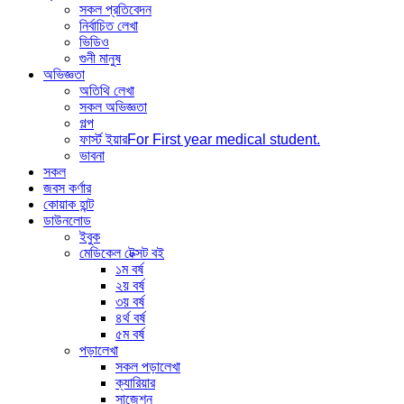
সকল প্রতিবেদন
নির্বাচিত লেখা
ভিডিও
গুনী মানুষ
অভিজ্ঞতা
অতিথি লেখা
সকল অভিজ্ঞতা
গল্প
ফার্স্ট ইয়ার
For First year medical student.
ভাবনা
সকল
জবস কর্ণার
কোয়াক হান্ট
ডাউনলোড
ইবুক
মেডিকেল টেক্সট বই
১ম বর্ষ
২য় বর্ষ
৩য় বর্ষ
৪র্থ বর্ষ
৫ম বর্ষ
পড়ালেখা
সকল পড়ালেখা
ক্যারিয়ার
সাজেশন