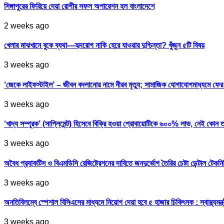
সিঙ্গাপুরের ফিরিয়ে দেয়া রোগীর সফল অপারেশন হল বাংলাদেশে
2 weeks ago
খেলার মাঝখানে বুকে ব্যথা—হৃদরোগ নাকি হেরে যাওয়ার দুশ্চিন্তা? খুঁজুন ৫টি বিষয়
3 weeks ago
‘জেকে লাইফস্টাইল’ – জীবন বদলানোর নামে নীরব মৃত্যু; সামাজিক যোগাযোগমাধ্যমে ফ
3 weeks ago
‘খাদ্য সম্পূরক’ (সাপ্লিমেন্ট) হিসেবে বিক্রি হওয়া প্রোবায়োটিকে ৬০০% লাভ, নেই কোন 
3 weeks ago
অবৈধ প্র‍্যাকটিস ও বিএমডিসি রেজিষ্ট্রেশনের দাবিতে জনদুর্ভোগ তৈরির চেষ্টা ডেন্টাল টেকন
3 weeks ago
অনতিবিলম্বে স্পেশাল বিসিএসের মাধ্যমে নিয়োগ দেয়া হবে ৫ হাজার চিকিৎসক : স্বাস্থ্যমন্ত্
3 weeks ago