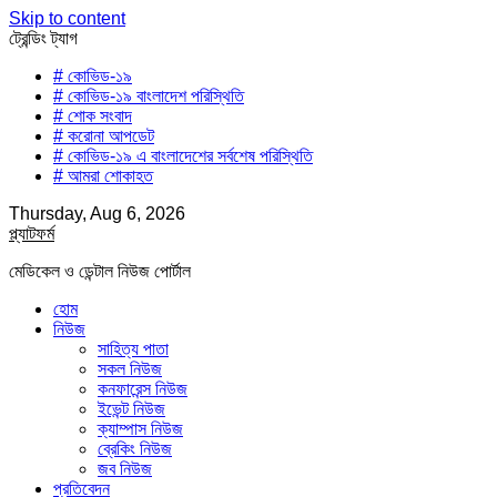
Skip to content
ট্রেন্ডিং ট্যাগ
# কোভিড-১৯
# কোভিড-১৯ বাংলাদেশ পরিস্থিতি
# শোক সংবাদ
# করোনা আপডেট
# কোভিড-১৯ এ বাংলাদেশের সর্বশেষ পরিস্থিতি
# আমরা শোকাহত
Thursday, Aug 6, 2026
প্ল্যাটফর্ম
মেডিকেল ও ডেন্টাল নিউজ পোর্টাল
হোম
নিউজ
সাহিত্য পাতা
সকল নিউজ
কনফারেন্স নিউজ
ইভেন্ট নিউজ
ক্যাম্পাস নিউজ
ব্রেকিং নিউজ
জব নিউজ
প্রতিবেদন