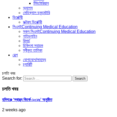
টিউটোরিয়াল
অ্যাপস
মেডিক্যাল ডকুমেন্টারি
ডিরেক্টরী
ডক্টরস ডিরেক্টরী
সিএমই
Continuing Medical Education
সকল সিএমই
Continuing Medical Education
গাইডলাইন
রিসার্চ
চিকিৎসা সহায়ক
স্বীকৃত তালিকা
হেল্প
যোগাযোগ/সাহায্য
চ্যারিটি
চলতি খবর
Search for:
চলতি খবর
হবিগঞ্জে ‘স্বাস্থ্য বিতর্ক-২০২৬’ অনুষ্ঠিত
2 weeks ago