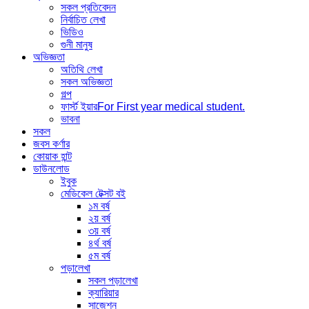
সকল প্রতিবেদন
নির্বাচিত লেখা
ভিডিও
গুনী মানুষ
অভিজ্ঞতা
অতিথি লেখা
সকল অভিজ্ঞতা
গল্প
ফার্স্ট ইয়ার
For First year medical student.
ভাবনা
সকল
জবস কর্ণার
কোয়াক হান্ট
ডাউনলোড
ইবুক
মেডিকেল টেক্সট বই
১ম বর্ষ
২য় বর্ষ
৩য় বর্ষ
৪র্থ বর্ষ
৫ম বর্ষ
পড়ালেখা
সকল পড়ালেখা
ক্যারিয়ার
সাজেশন