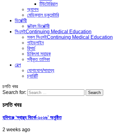
টিউটোরিয়াল
অ্যাপস
মেডিক্যাল ডকুমেন্টারি
ডিরেক্টরী
ডক্টরস ডিরেক্টরী
সিএমই
Continuing Medical Education
সকল সিএমই
Continuing Medical Education
গাইডলাইন
রিসার্চ
চিকিৎসা সহায়ক
স্বীকৃত তালিকা
হেল্প
যোগাযোগ/সাহায্য
চ্যারিটি
চলতি খবর
Search for:
চলতি খবর
হবিগঞ্জে ‘স্বাস্থ্য বিতর্ক-২০২৬’ অনুষ্ঠিত
2 weeks ago