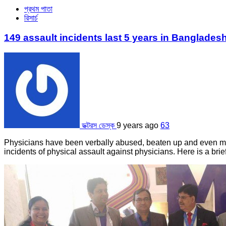
প্রথম পাতা
রিসার্চ
149 assault incidents last 5 years in Banglades
ডক্টরস ডেস্ক
9 years ago
63
Physicians have been verbally abused, beaten up and even mu
incidents of physical assault against physicians. Here is a brie