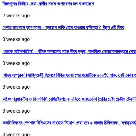
সিঙ্গাপুরের ফিরিয়ে দেয়া রোগীর সফল অপারেশন হল বাংলাদেশে
2 weeks ago
খেলার মাঝখানে বুকে ব্যথা—হৃদরোগ নাকি হেরে যাওয়ার দুশ্চিন্তা? খুঁজুন ৫টি বিষয়
3 weeks ago
‘জেকে লাইফস্টাইল’ – জীবন বদলানোর নামে নীরব মৃত্যু; সামাজিক যোগাযোগমাধ্যমে ফ
3 weeks ago
‘খাদ্য সম্পূরক’ (সাপ্লিমেন্ট) হিসেবে বিক্রি হওয়া প্রোবায়োটিকে ৬০০% লাভ, নেই কোন 
3 weeks ago
অবৈধ প্র‍্যাকটিস ও বিএমডিসি রেজিষ্ট্রেশনের দাবিতে জনদুর্ভোগ তৈরির চেষ্টা ডেন্টাল টেকন
3 weeks ago
অনতিবিলম্বে স্পেশাল বিসিএসের মাধ্যমে নিয়োগ দেয়া হবে ৫ হাজার চিকিৎসক : স্বাস্থ্যমন্ত্
3 weeks ago