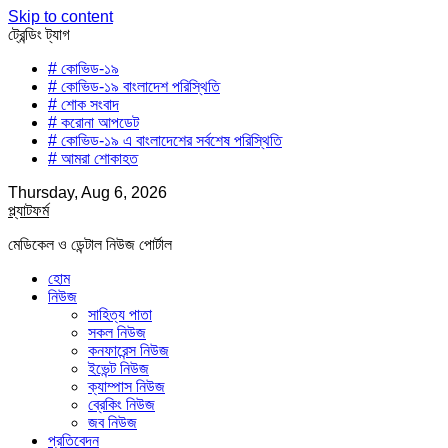
Skip to content
ট্রেন্ডিং ট্যাগ
# কোভিড-১৯
# কোভিড-১৯ বাংলাদেশ পরিস্থিতি
# শোক সংবাদ
# করোনা আপডেট
# কোভিড-১৯ এ বাংলাদেশের সর্বশেষ পরিস্থিতি
# আমরা শোকাহত
Thursday, Aug 6, 2026
প্ল্যাটফর্ম
মেডিকেল ও ডেন্টাল নিউজ পোর্টাল
হোম
নিউজ
সাহিত্য পাতা
সকল নিউজ
কনফারেন্স নিউজ
ইভেন্ট নিউজ
ক্যাম্পাস নিউজ
ব্রেকিং নিউজ
জব নিউজ
প্রতিবেদন