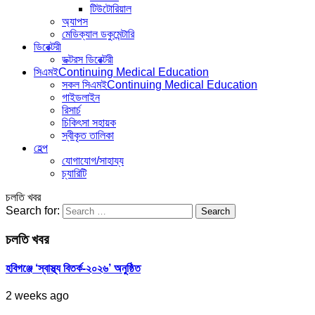
টিউটোরিয়াল
অ্যাপস
মেডিক্যাল ডকুমেন্টারি
ডিরেক্টরী
ডক্টরস ডিরেক্টরী
সিএমই
Continuing Medical Education
সকল সিএমই
Continuing Medical Education
গাইডলাইন
রিসার্চ
চিকিৎসা সহায়ক
স্বীকৃত তালিকা
হেল্প
যোগাযোগ/সাহায্য
চ্যারিটি
চলতি খবর
Search for:
চলতি খবর
হবিগঞ্জে ‘স্বাস্থ্য বিতর্ক-২০২৬’ অনুষ্ঠিত
2 weeks ago