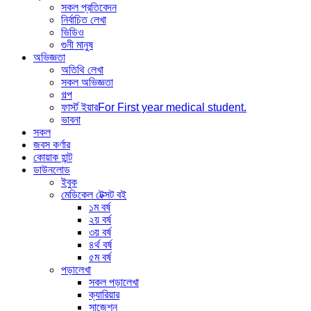
সকল প্রতিবেদন
নির্বাচিত লেখা
ভিডিও
গুনী মানুষ
অভিজ্ঞতা
অতিথি লেখা
সকল অভিজ্ঞতা
গল্প
ফার্স্ট ইয়ার
For First year medical student.
ভাবনা
সকল
জবস কর্ণার
কোয়াক হান্ট
ডাউনলোড
ইবুক
মেডিকেল টেক্সট বই
১ম বর্ষ
২য় বর্ষ
৩য় বর্ষ
৪র্থ বর্ষ
৫ম বর্ষ
পড়ালেখা
সকল পড়ালেখা
ক্যারিয়ার
সাজেশন