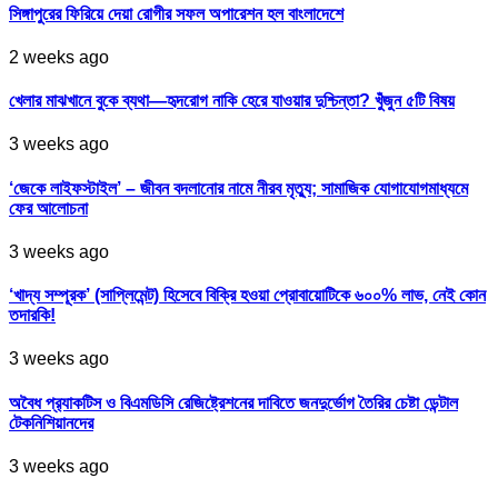
সিঙ্গাপুরের ফিরিয়ে দেয়া রোগীর সফল অপারেশন হল বাংলাদেশে
2 weeks ago
খেলার মাঝখানে বুকে ব্যথা—হৃদরোগ নাকি হেরে যাওয়ার দুশ্চিন্তা? খুঁজুন ৫টি বিষয়
3 weeks ago
‘জেকে লাইফস্টাইল’ – জীবন বদলানোর নামে নীরব মৃত্যু; সামাজিক যোগাযোগমাধ্যমে
ফের আলোচনা
3 weeks ago
‘খাদ্য সম্পূরক’ (সাপ্লিমেন্ট) হিসেবে বিক্রি হওয়া প্রোবায়োটিকে ৬০০% লাভ, নেই কোন
তদারকি!
3 weeks ago
অবৈধ প্র‍্যাকটিস ও বিএমডিসি রেজিষ্ট্রেশনের দাবিতে জনদুর্ভোগ তৈরির চেষ্টা ডেন্টাল
টেকনিশিয়ানদের
3 weeks ago