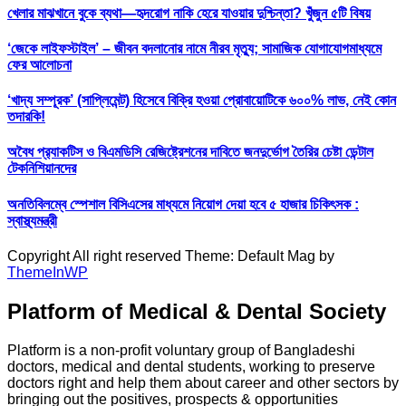
খেলার মাঝখানে বুকে ব্যথা—হৃদরোগ নাকি হেরে যাওয়ার দুশ্চিন্তা? খুঁজুন ৫টি বিষয়
‘জেকে লাইফস্টাইল’ – জীবন বদলানোর নামে নীরব মৃত্যু; সামাজিক যোগাযোগমাধ্যমে
ফের আলোচনা
‘খাদ্য সম্পূরক’ (সাপ্লিমেন্ট) হিসেবে বিক্রি হওয়া প্রোবায়োটিকে ৬০০% লাভ, নেই কোন
তদারকি!
অবৈধ প্র‍্যাকটিস ও বিএমডিসি রেজিষ্ট্রেশনের দাবিতে জনদুর্ভোগ তৈরির চেষ্টা ডেন্টাল
টেকনিশিয়ানদের
অনতিবিলম্বে স্পেশাল বিসিএসের মাধ্যমে নিয়োগ দেয়া হবে ৫ হাজার চিকিৎসক :
স্বাস্থ্যমন্ত্রী
Copyright All right reserved Theme: Default Mag by
ThemeInWP
Platform of Medical & Dental Society
Platform is a non-profit voluntary group of Bangladeshi
doctors, medical and dental students, working to preserve
doctors right and help them about career and other sectors by
bringing out the positives, prospects & opportunities