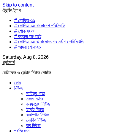
Skip to content
ট্রেন্ডিং ট্যাগ
# কোভিড-১৯
# কোভিড-১৯ বাংলাদেশ পরিস্থিতি
# শোক সংবাদ
# করোনা আপডেট
# কোভিড-১৯ এ বাংলাদেশের সর্বশেষ পরিস্থিতি
# আমরা শোকাহত
Saturday, Aug 8, 2026
প্ল্যাটফর্ম
মেডিকেল ও ডেন্টাল নিউজ পোর্টাল
হোম
নিউজ
সাহিত্য পাতা
সকল নিউজ
কনফারেন্স নিউজ
ইভেন্ট নিউজ
ক্যাম্পাস নিউজ
ব্রেকিং নিউজ
জব নিউজ
প্রতিবেদন