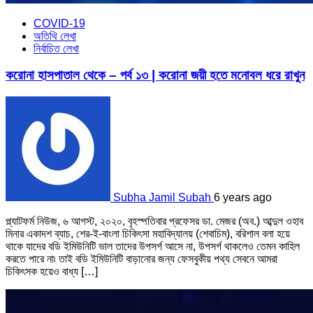
COVID-19
অতিথি লেখা
নির্বাচিত লেখা
করোনা হাসপাতাল থেকে – পর্ব ১৩ | করোনা জয়ী হতে মনোবল ধরে রাখুন
Subha Jamil Subah
6 years ago
প্ল্যাটফর্ম নিউজ, ৬ আগস্ট, ২০২০, বৃহস্পতিবার প্রফেসর ডা. মেজর (অব.) আব্দুল ওহাব
মিনার একাদশ ব্যাচ, শের-ই-বাংলা চিকিৎসা মহাবিদ্যালয় (শেবাচিম), বরিশাল বলা হয়ে
থাকে যাদের বডি ইমিউনিটি ভাল তাদের উপসর্গ আসে না, উপসর্গ থাকলেও তেমন কাহিল
করতে পারে না৷ তাই বডি ইমিউনিটি বাড়ানোর জন্য ফেসবুকীয় পথ্য সেবনে আমরা
চিকিৎসক হয়েও বাধ্য […]