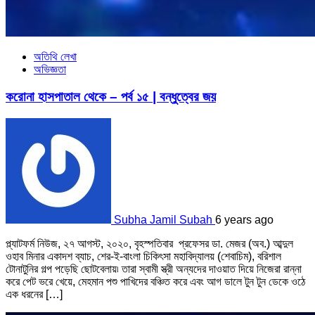
অতিথি লেখা
অভিজ্ঞতা
করোনা হাসপাতাল থেকে – পর্ব ১৫ | বন্ধুত্বের জয়
Subha Jamil Subah
6 years ago
প্ল্যাটফর্ম নিউজ, ২৭ আগস্ট, ২০২০, বৃহস্পতিবার প্রফেসর ডা. মেজর (অব.) আব্দুল
ওহাব মিনার একাদশ ব্যাচ, শের-ই-বাংলা চিকিৎসা মহাবিদ্যালয় (শেবাচিম), বরিশাল
টোনাটুনির গল্প পড়েছি ছোটবেলায়৷ তারা স্বামী স্ত্রী অন্যদের দাওয়াত দিয়ে নিজেরা রান্না
করে পেট ভরে খেয়ে, মেহমান পশু পাখিদের বঞ্চিত করে এবং আগ ডালে টুন টুন ডেকে ওঠে
এক ধরনের […]