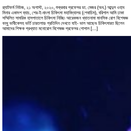
প্ল্যাটফর্ম নিউজ, ২১ অগাস্ট, ২০২০, শুক্রবার প্রফেসর ডা. মেজর (অব.) আব্দুল ওহাব
মিনার একাদশ ব্যাচ, শের-ই-বাংলা চিকিৎসা মহাবিদ্যালয় (শেবাচিম), বরিশাল আমি ঢাকা
সম্মিলিত সামরিক হাসপাতালে চিকিৎসা নিচ্ছি৷ আরেকজন খ্যাতনামা মানসিক রোগ বিশেষজ্ঞ
বন্ধু ভাবীকেসহ ভর্তি চারতলায়৷ প্রতিদিন দেখতে যাই- ভাল আছেন৷ চিকিৎসারত ছিলেন
আমাদের শিক্ষক প্রখ্যাত মনোরোগ বিশেষজ্ঞ প্রফেসর গোপাল […]