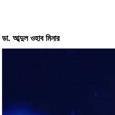
ডা. আব্দুল ওহাব মিনার