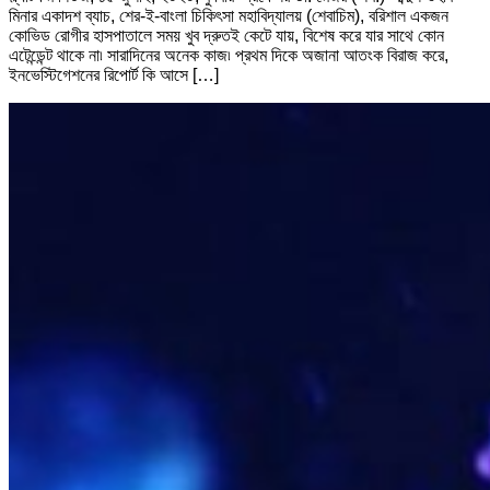
মিনার একাদশ ব্যাচ, শের-ই-বাংলা চিকিৎসা মহাবিদ্যালয় (শেবাচিম), বরিশাল একজন
কোভিড রোগীর হাসপাতালে সময় খুব দ্রুতই কেটে যায়, বিশেষ করে যার সাথে কোন
এটেন্ডেন্ট থাকে না৷ সারাদিনের অনেক কাজ৷ প্রথম দিকে অজানা আতংক বিরাজ করে,
ইনভেস্টিগেশনের রিপোর্ট কি আসে […]