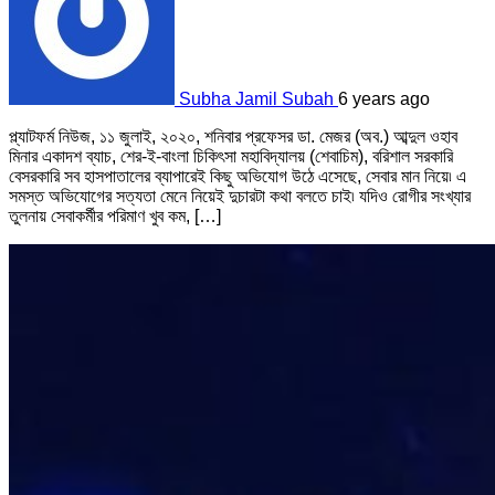
Subha Jamil Subah
6 years ago
প্ল্যাটফর্ম নিউজ, ১১ জুলাই, ২০২০, শনিবার প্রফেসর ডা. মেজর (অব.) আব্দুল ওহাব
মিনার একাদশ ব্যাচ, শের-ই-বাংলা চিকিৎসা মহাবিদ্যালয় (শেবাচিম), বরিশাল সরকারি
বেসরকারি সব হাসপাতালের ব্যাপারেই কিছু অভিযোগ উঠে এসেছে, সেবার মান নিয়ে৷ এ
সমস্ত অভিযোগের সত্যতা মেনে নিয়েই দুচারটা কথা বলতে চাই৷ যদিও রোগীর সংখ্যার
তুলনায় সেবাকর্মীর পরিমাণ খুব কম, […]