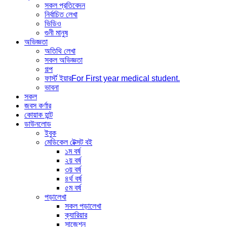
সকল প্রতিবেদন
নির্বাচিত লেখা
ভিডিও
গুনী মানুষ
অভিজ্ঞতা
অতিথি লেখা
সকল অভিজ্ঞতা
গল্প
ফার্স্ট ইয়ার
For First year medical student.
ভাবনা
সকল
জবস কর্ণার
কোয়াক হান্ট
ডাউনলোড
ইবুক
মেডিকেল টেক্সট বই
১ম বর্ষ
২য় বর্ষ
৩য় বর্ষ
৪র্থ বর্ষ
৫ম বর্ষ
পড়ালেখা
সকল পড়ালেখা
ক্যারিয়ার
সাজেশন