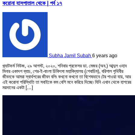
করোনা হাসপাতাল থেকে | পর্ব ১৭
Subha Jamil Subah
6 years ago
প্ল্যাটফর্ম নিউজ, ২৯ আগস্ট, ২০২০, শনিবার প্রফেসর ডা. মেজর (অব.) আব্দুল ওহাব
মিনার একাদশ ব্যাচ, শের-ই-বাংলা চিকিৎসা মহাবিদ্যালয় (শেবাচিম), বরিশাল পৃথিবীর
জীবনকে আমরা স্বার্থপরের জীবন বলি৷ কখনো কখনো তা বিশেষভাবে টের পাওয়া যায়, আর
এই করোনা পরিস্থিতি তা সবাইকে কম বেশি মনে করিয়ে দিচ্ছে৷ যিনি এখান থেকে হাশরের
ময়দানের একটা […]