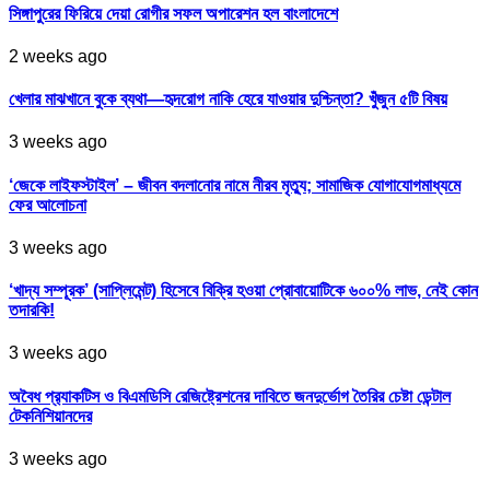
সিঙ্গাপুরের ফিরিয়ে দেয়া রোগীর সফল অপারেশন হল বাংলাদেশে
2 weeks ago
খেলার মাঝখানে বুকে ব্যথা—হৃদরোগ নাকি হেরে যাওয়ার দুশ্চিন্তা? খুঁজুন ৫টি বিষয়
3 weeks ago
‘জেকে লাইফস্টাইল’ – জীবন বদলানোর নামে নীরব মৃত্যু; সামাজিক যোগাযোগমাধ্যমে
ফের আলোচনা
3 weeks ago
‘খাদ্য সম্পূরক’ (সাপ্লিমেন্ট) হিসেবে বিক্রি হওয়া প্রোবায়োটিকে ৬০০% লাভ, নেই কোন
তদারকি!
3 weeks ago
অবৈধ প্র‍্যাকটিস ও বিএমডিসি রেজিষ্ট্রেশনের দাবিতে জনদুর্ভোগ তৈরির চেষ্টা ডেন্টাল
টেকনিশিয়ানদের
3 weeks ago