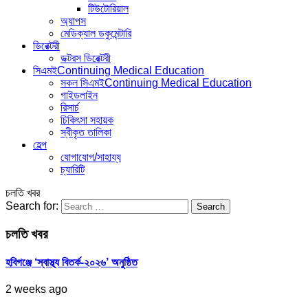
টিউটোরিয়াল
অ্যাপস
মেডিক্যাল ডকুমেন্টারি
ডিরেক্টরী
ডক্টরস ডিরেক্টরী
সিএমই
Continuing Medical Education
সকল সিএমই
Continuing Medical Education
গাইডলাইন
রিসার্চ
চিকিৎসা সহায়ক
স্বীকৃত তালিকা
হেল্প
যোগাযোগ/সাহায্য
চ্যারিটি
চলতি খবর
Search for:
চলতি খবর
হবিগঞ্জে ‘স্বাস্থ্য বিতর্ক-২০২৬’ অনুষ্ঠিত
2 weeks ago