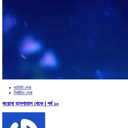
অতিথি লেখা
নির্বাচিত লেখা
করোনা হাসপাতাল থেকে | পর্ব ১০