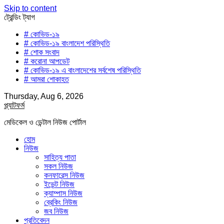
Skip to content
ট্রেন্ডিং ট্যাগ
# কোভিড-১৯
# কোভিড-১৯ বাংলাদেশ পরিস্থিতি
# শোক সংবাদ
# করোনা আপডেট
# কোভিড-১৯ এ বাংলাদেশের সর্বশেষ পরিস্থিতি
# আমরা শোকাহত
Thursday, Aug 6, 2026
প্ল্যাটফর্ম
মেডিকেল ও ডেন্টাল নিউজ পোর্টাল
হোম
নিউজ
সাহিত্য পাতা
সকল নিউজ
কনফারেন্স নিউজ
ইভেন্ট নিউজ
ক্যাম্পাস নিউজ
ব্রেকিং নিউজ
জব নিউজ
প্রতিবেদন