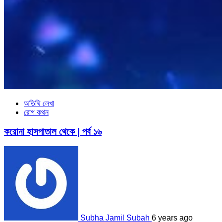
অতিথি লেখা
রোগ কথন
করোনা হাসপাতাল থেকে | পর্ব ১৬
Subha Jamil Subah
6 years ago