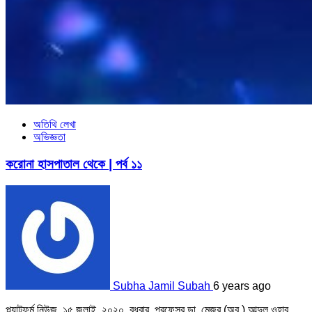
অতিথি লেখা
অভিজ্ঞতা
করোনা হাসপাতাল থেকে | পর্ব ১১
Subha Jamil Subah
6 years ago
প্ল্যাটফর্ম নিউজ, ১৫ জুলাই, ২০২০, বুধবার প্রফেসর ডা. মেজর (অব.) আব্দুল ওহাব