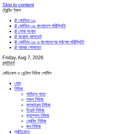
Skip to content
ট্রেন্ডিং ট্যাগ
# কোভিড-১৯
# কোভিড-১৯ বাংলাদেশ পরিস্থিতি
# শোক সংবাদ
# করোনা আপডেট
# কোভিড-১৯ এ বাংলাদেশের সর্বশেষ পরিস্থিতি
# আমরা শোকাহত
Friday, Aug 7, 2026
প্ল্যাটফর্ম
মেডিকেল ও ডেন্টাল নিউজ পোর্টাল
হোম
নিউজ
সাহিত্য পাতা
সকল নিউজ
কনফারেন্স নিউজ
ইভেন্ট নিউজ
ক্যাম্পাস নিউজ
ব্রেকিং নিউজ
জব নিউজ
প্রতিবেদন