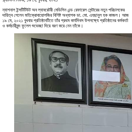
ন্যাশনাল ইন্সটিটিউট অব ল্যাবরেটরী মেডিসিন এন্ড রেফারেল সেন্টারের নতুন পরিচালকের
দায়িত্ব পেলেন মাইক্রোবায়োলজির বিশিষ্ট অধ্যাপক ডা. মো. এহছানুল হক কাজল। আজ
১৯ মে, ২০২১ বুধবার প্রতিষ্ঠানটিতে তাঁর প্রথম কার্যদিবস উপলক্ষ্যে প্রতিষ্ঠানের কর্মকর্তা
ও কর্মচারীবৃন্দ ফুলেল শুভেচ্ছা দিয়ে বরণ করে নেন তাঁকে।