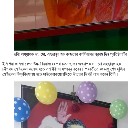
ছবিঃ অধ্যাপক ডা. মো. এহছানুল হক কাজলের কর্মদিবসের প্রথম দিন প্রতিষ্ঠানটির ক
ইলিশিয়া জমিলা বেগম উচ্চ বিদ্যালয়ের প্রাক্তন ছাত্র অধ্যাপক ডা. মো এহছানুল হক
চট্টগ্রাম মেডিকেল কলেজ হতে এমবিবিএস সম্পন্ন করেন। পরবর্তীতে বঙ্গবন্ধু শেখ মুজিব
মেডিকেল বিশ্ববিদ্যালয় হতে মাইক্রোবায়োলজিতে উচ্চতর ডিগ্রী লাভ করেন তিনি।