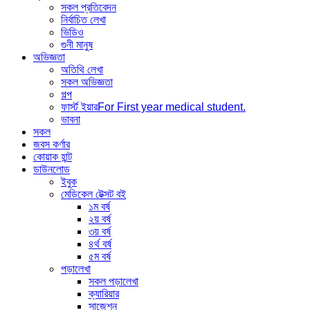
সকল প্রতিবেদন
নির্বাচিত লেখা
ভিডিও
গুনী মানুষ
অভিজ্ঞতা
অতিথি লেখা
সকল অভিজ্ঞতা
গল্প
ফার্স্ট ইয়ার
For First year medical student.
ভাবনা
সকল
জবস কর্ণার
কোয়াক হান্ট
ডাউনলোড
ইবুক
মেডিকেল টেক্সট বই
১ম বর্ষ
২য় বর্ষ
৩য় বর্ষ
৪র্থ বর্ষ
৫ম বর্ষ
পড়ালেখা
সকল পড়ালেখা
ক্যারিয়ার
সাজেশন