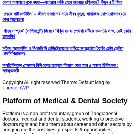
খেলার মাঝখানে বুকে ব্যথা—হৃদরোগ নাকি হেরে যাওয়ার দুশ্চিন্তা? খুঁজুন ৫টি বিষয়
‘জেকে লাইফস্টাইল’ – জীবন বদলানোর নামে নীরব মৃত্যু; সামাজিক যোগাযোগমাধ্যমে
ফের আলোচনা
‘খাদ্য সম্পূরক’ (সাপ্লিমেন্ট) হিসেবে বিক্রি হওয়া প্রোবায়োটিকে ৬০০% লাভ, নেই কোন
তদারকি!
অবৈধ প্র‍্যাকটিস ও বিএমডিসি রেজিষ্ট্রেশনের দাবিতে জনদুর্ভোগ তৈরির চেষ্টা ডেন্টাল
টেকনিশিয়ানদের
অনতিবিলম্বে স্পেশাল বিসিএসের মাধ্যমে নিয়োগ দেয়া হবে ৫ হাজার চিকিৎসক :
স্বাস্থ্যমন্ত্রী
Copyright All right reserved Theme: Default Mag by
ThemeInWP
Platform of Medical & Dental Society
Platform is a non-profit voluntary group of Bangladeshi
doctors, medical and dental students, working to preserve
doctors right and help them about career and other sectors by
bringing out the positives, prospects & opportunities