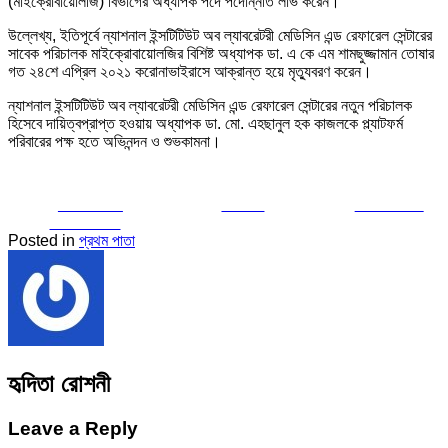
(মাইক্রোবায়োলজি) বিভাগের অধ্যাপক পদে পদোন্নতি লাভ করেন।
উল্লেখ্য, ইতিপূর্বে ন্যাশনাল ইন্সটিটিউট অব ল্যাবরেটরী মেডিসিন এন্ড রেফারেল সেন্টারের
সাবেক পরিচালক মাইক্রোবায়োলজির বিশিষ্ট অধ্যাপক ডা. এ কে এম শামছুজ্জামান তোষার
গত ২৪শে এপ্রিল ২০২১ করোনাভাইরাসে আক্রান্ত হয়ে মৃত্যুবরণ করেন।
ন্যাশনাল ইন্সটিটিউট অব ল্যাবরেটরী মেডিসিন এন্ড রেফারেল সেন্টারের নতুন পরিচালক
হিসেবে দায়িত্বপ্রাপ্ত হওয়ায় অধ্যাপক ডা. মো. এহছানুল হক কাজলকে প্ল্যাটফর্ম
পরিবারের পক্ষ হতে অভিনন্দন ও শুভকামনা।
Share on
Tweet
Follow us
Facebook
Posted in
প্রথম পাতা
হৃদিতা রোশনী
Leave a Reply