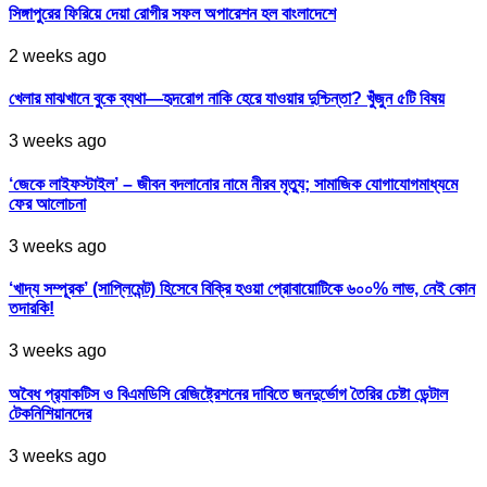
সিঙ্গাপুরের ফিরিয়ে দেয়া রোগীর সফল অপারেশন হল বাংলাদেশে
2 weeks ago
খেলার মাঝখানে বুকে ব্যথা—হৃদরোগ নাকি হেরে যাওয়ার দুশ্চিন্তা? খুঁজুন ৫টি বিষয়
3 weeks ago
‘জেকে লাইফস্টাইল’ – জীবন বদলানোর নামে নীরব মৃত্যু; সামাজিক যোগাযোগমাধ্যমে
ফের আলোচনা
3 weeks ago
‘খাদ্য সম্পূরক’ (সাপ্লিমেন্ট) হিসেবে বিক্রি হওয়া প্রোবায়োটিকে ৬০০% লাভ, নেই কোন
তদারকি!
3 weeks ago
অবৈধ প্র‍্যাকটিস ও বিএমডিসি রেজিষ্ট্রেশনের দাবিতে জনদুর্ভোগ তৈরির চেষ্টা ডেন্টাল
টেকনিশিয়ানদের
3 weeks ago