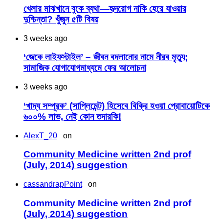
খেলার মাঝখানে বুকে ব্যথা—হৃদরোগ নাকি হেরে যাওয়ার
দুশ্চিন্তা? খুঁজুন ৫টি বিষয়
3 weeks ago
‘জেকে লাইফস্টাইল’ – জীবন বদলানোর নামে নীরব মৃত্যু;
সামাজিক যোগাযোগমাধ্যমে ফের আলোচনা
3 weeks ago
‘খাদ্য সম্পূরক’ (সাপ্লিমেন্ট) হিসেবে বিক্রি হওয়া প্রোবায়োটিকে
৬০০% লাভ, নেই কোন তদারকি!
AlexT_20
on
Community Medicine written 2nd prof
(July, 2014) suggestion
cassandrapPoint
on
Community Medicine written 2nd prof
(July, 2014) suggestion