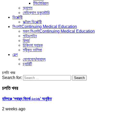
টিউটোরিয়াল
অ্যাপস
মেডিক্যাল ডকুমেন্টারি
ডিরেক্টরী
ডক্টরস ডিরেক্টরী
সিএমই
Continuing Medical Education
সকল সিএমই
Continuing Medical Education
গাইডলাইন
রিসার্চ
চিকিৎসা সহায়ক
স্বীকৃত তালিকা
হেল্প
যোগাযোগ/সাহায্য
চ্যারিটি
চলতি খবর
Search for:
চলতি খবর
হবিগঞ্জে ‘স্বাস্থ্য বিতর্ক-২০২৬’ অনুষ্ঠিত
2 weeks ago