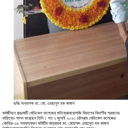
ছবিঃ অধ্যাপক ডা. মো. এহছানুল হক কাজল
কর্মজীবনে রাঙামাটি মেডিকেল কলেজের মাইক্রোবায়োলজি বিভাগের বিভাগীয় প্রধানের
দায়িত্বও পালন করেছেন তিনি। গত ২ জুলাই ২০২০ চট্টগ্রাম মেডিকেল কলেজের
কোভিড-১৯ শনাক্তকরণ কমিটির আহ্বায়ক ডা. মোহাম্মদ এহছানুল হক কাজল