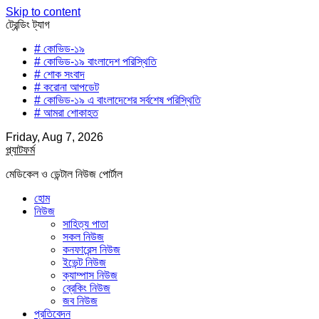
Skip to content
ট্রেন্ডিং ট্যাগ
# কোভিড-১৯
# কোভিড-১৯ বাংলাদেশ পরিস্থিতি
# শোক সংবাদ
# করোনা আপডেট
# কোভিড-১৯ এ বাংলাদেশের সর্বশেষ পরিস্থিতি
# আমরা শোকাহত
Friday, Aug 7, 2026
প্ল্যাটফর্ম
মেডিকেল ও ডেন্টাল নিউজ পোর্টাল
হোম
নিউজ
সাহিত্য পাতা
সকল নিউজ
কনফারেন্স নিউজ
ইভেন্ট নিউজ
ক্যাম্পাস নিউজ
ব্রেকিং নিউজ
জব নিউজ
প্রতিবেদন