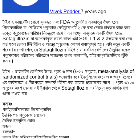
Vivek Podder
7 years ago
টাইপ ২ ডায়বেটিস রোগে ব্যবহৃত এবং FDA অনুমোদিত একমাত্র ঔষধ হলো
গ্লিফ্লোজিন যা সোডিয়াম গ্লুকোজ কোট্রান্সপোর্ট ২ কে বাধা দেয়ার মাধ্যমে কাজ করে
রক্তে গ্লুকোজের পরিমান নিয়ন্ত্রণে রাখে। এর মধ্যে অন্যতম একটি ঔষধ হচ্ছে,
Sotagliflozin যা অপেক্ষাকৃত ভালো কারণ এটা SGLT 1 & 2 উভয়কে বাধা দেয়
যার ফলে রেনাল টিউবিউল ও অন্ত্রে গ্লুকোজ শোষণ বাধাগ্রস্থ হয়। এটা নতুন একটি
গবেষণায় দেখা গেছে যে Sotagliflozin টাইপ ১ ডায়াবটিস রোগীদের দৈনন্দিন রক্তে
গ্লূকোজের পরিমানের পরিবর্তনে সামঞ্জস্য রাখার পাশাপাশি, হাইপোগ্লাইসেমিয়ার ঝুঁকি
কমায়।
টাইপ ১ ডায়াবটিস রোগীদের উপর, প্রায় ৬ মাস (৪-৫২ সপ্তাহ, meta-analysis of
randomized control trials) গবেষণার করে ইনসুলিনের সংযোজক ওষুধ হিসেবে
এর কার্যক্ষমতা ও নিরাপত্তা সম্পর্কে পরীক্ষা করা হয়েছে প্ল্যাসেবোর সাথে । প্রায় ৩২০০
মানুষের অংশ নেওয়া এই ট্রায়াল থেকে Sotagliflozin এর নিম্নোক্ত কার্জকরিতা
গুলো পাওয়া যায়-
কমায়ঃ
‌গ্লাইকোসিলেটেড হিমোগ্লোবিন
‌দৈনিক গড় গ্লুকোজ লেভেল
‌দৈনিক ইনসুলিন ডোজ
ওজন
‌রক্তচাপ
আরও কিছু হাইপোগ্লাইসেমিয়াজনিত সমস্যা