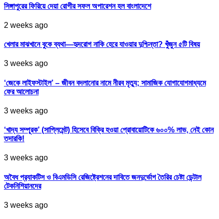
সিঙ্গাপুরের ফিরিয়ে দেয়া রোগীর সফল অপারেশন হল বাংলাদেশে
2 weeks ago
খেলার মাঝখানে বুকে ব্যথা—হৃদরোগ নাকি হেরে যাওয়ার দুশ্চিন্তা? খুঁজুন ৫টি বিষয়
3 weeks ago
‘জেকে লাইফস্টাইল’ – জীবন বদলানোর নামে নীরব মৃত্যু; সামাজিক যোগাযোগমাধ্যমে
ফের আলোচনা
3 weeks ago
‘খাদ্য সম্পূরক’ (সাপ্লিমেন্ট) হিসেবে বিক্রি হওয়া প্রোবায়োটিকে ৬০০% লাভ, নেই কোন
তদারকি!
3 weeks ago
অবৈধ প্র‍্যাকটিস ও বিএমডিসি রেজিষ্ট্রেশনের দাবিতে জনদুর্ভোগ তৈরির চেষ্টা ডেন্টাল
টেকনিশিয়ানদের
3 weeks ago