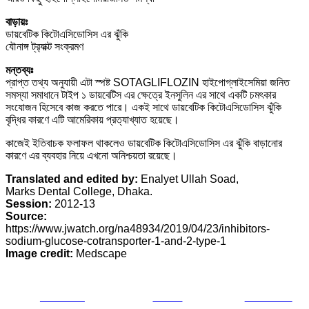
বাড়ায়ঃ
‌ডায়বেটিক কিটোএসিডোসিস এর ঝুঁকি
‌যৌনাঙ্গ ট্র‍্যাক্ট সংক্রমণ
মন্তব্যঃ
প্রাপ্ত তথ্য অনুযায়ী এটা স্পষ্ট SOTAGLIFLOZIN হাইপোগ্লাইসেমিয়া জনিত
সমস্যা সমাধানে টাইপ ১ ডায়বেটিস এর ক্ষেত্রে ইনসুলিন এর সাথে একটি চমৎকার
সংযোজন হিসেবে কাজ করতে পারে। একই সাথে ডায়বেটিক কিটোএসিডোসিস ঝুঁকি
বৃদ্ধির কারণে এটি আমেরিকায় প্রত্যাখ্যাত হয়েছে।
কাজেই ইতিবাচক ফলাফল থাকলেও ডায়বেটিক কিটোএসিডোসিস এর ঝুঁকি বাড়ানোর
কারণে এর ব্যবহার নিয়ে এখনো অনিশ্চয়তা রয়েছে।
Translated and edited by:
Enalyet Ullah Soad,
Marks Dental College, Dhaka.
Session:
2012-13
Source:
https://www.jwatch.org/na48934/2019/04/23/inhibitors-
sodium-glucose-cotransporter-1-and-2-type-1
Image credit:
Medscape
Share on
Tweet
Follow us