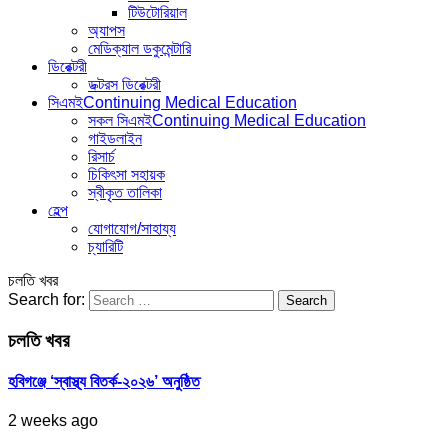
টিউটোরিয়াল
অ্যাপস
মেডিক্যাল ডকুমেন্টারি
ডিরেক্টরী
ডক্টরস ডিরেক্টরী
সিএমই
Continuing Medical Education
সকল সিএমই
Continuing Medical Education
গাইডলাইন
রিসার্চ
চিকিৎসা সহায়ক
স্বীকৃত তালিকা
হেল্প
যোগাযোগ/সাহায্য
চ্যারিটি
চলতি খবর
Search for:
চলতি খবর
হবিগঞ্জে ‘স্বাস্থ্য বিতর্ক-২০২৬’ অনুষ্ঠিত
2 weeks ago