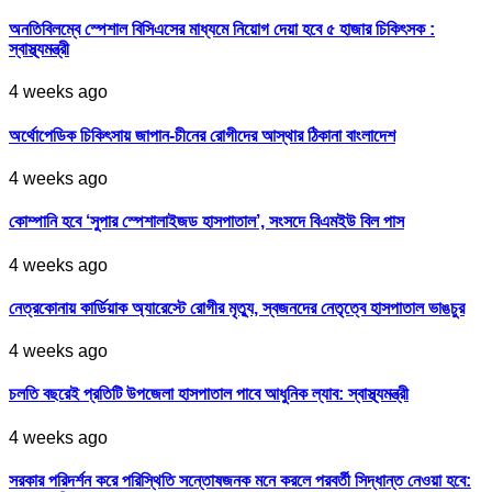
অনতিবিলম্বে স্পেশাল বিসিএসের মাধ্যমে নিয়োগ দেয়া হবে ৫ হাজার চিকিৎসক :
স্বাস্থ্যমন্ত্রী
4 weeks ago
অর্থোপেডিক চিকিৎসায় জাপান-চীনের রোগীদের আস্থার ঠিকানা বাংলাদেশ
4 weeks ago
কোম্পানি হবে ‘সুপার স্পেশালাইজড হাসপাতাল’, সংসদে বিএমইউ বিল পাস
4 weeks ago
নেত্রকোনায় কার্ডিয়াক অ্যারেস্টে রোগীর মৃত্যু, স্বজনদের নেতৃত্বে হাসপাতাল ভাঙচুর
4 weeks ago
চলতি বছরেই প্রতিটি উপজেলা হাসপাতাল পাবে আধুনিক ল্যাব: স্বাস্থ্যমন্ত্রী
4 weeks ago
সরকার পরিদর্শন করে পরিস্থিতি সন্তোষজনক মনে করলে পরবর্তী সিদ্ধান্ত নেওয়া হবে: