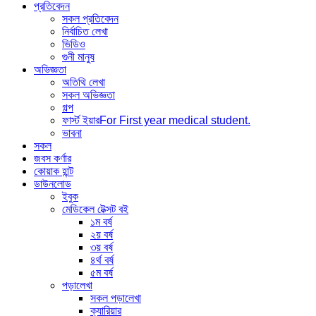
প্রতিবেদন
সকল প্রতিবেদন
নির্বাচিত লেখা
ভিডিও
গুনী মানুষ
অভিজ্ঞতা
অতিথি লেখা
সকল অভিজ্ঞতা
গল্প
ফার্স্ট ইয়ার
For First year medical student.
ভাবনা
সকল
জবস কর্ণার
কোয়াক হান্ট
ডাউনলোড
ইবুক
মেডিকেল টেক্সট বই
১ম বর্ষ
২য় বর্ষ
৩য় বর্ষ
৪র্থ বর্ষ
৫ম বর্ষ
পড়ালেখা
সকল পড়ালেখা
ক্যারিয়ার