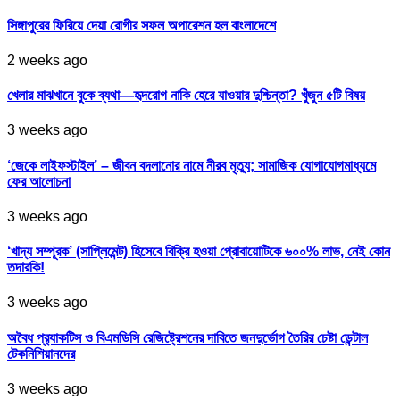
সিঙ্গাপুরের ফিরিয়ে দেয়া রোগীর সফল অপারেশন হল বাংলাদেশে
2 weeks ago
খেলার মাঝখানে বুকে ব্যথা—হৃদরোগ নাকি হেরে যাওয়ার দুশ্চিন্তা? খুঁজুন ৫টি বিষয়
3 weeks ago
‘জেকে লাইফস্টাইল’ – জীবন বদলানোর নামে নীরব মৃত্যু; সামাজিক যোগাযোগমাধ্যমে
ফের আলোচনা
3 weeks ago
‘খাদ্য সম্পূরক’ (সাপ্লিমেন্ট) হিসেবে বিক্রি হওয়া প্রোবায়োটিকে ৬০০% লাভ, নেই কোন
তদারকি!
3 weeks ago
অবৈধ প্র‍্যাকটিস ও বিএমডিসি রেজিষ্ট্রেশনের দাবিতে জনদুর্ভোগ তৈরির চেষ্টা ডেন্টাল
টেকনিশিয়ানদের
3 weeks ago