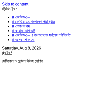
Skip to content
ট্রেন্ডিং ট্যাগ
# কোভিড-১৯
# কোভিড-১৯ বাংলাদেশ পরিস্থিতি
# শোক সংবাদ
# করোনা আপডেট
# কোভিড-১৯ এ বাংলাদেশের সর্বশেষ পরিস্থিতি
# আমরা শোকাহত
Saturday, Aug 8, 2026
প্ল্যাটফর্ম
মেডিকেল ও ডেন্টাল নিউজ পোর্টাল