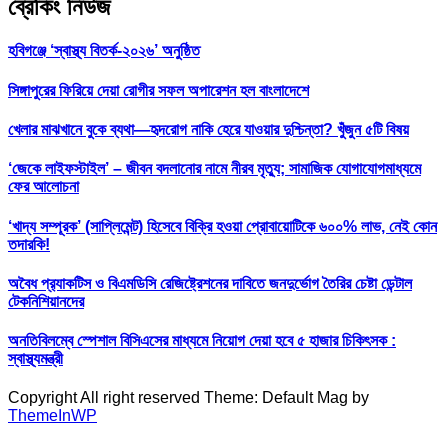
ব্রেকিং নিউজ
হবিগঞ্জে ‘স্বাস্থ্য বিতর্ক-২০২৬’ অনুষ্ঠিত
সিঙ্গাপুরের ফিরিয়ে দেয়া রোগীর সফল অপারেশন হল বাংলাদেশে
খেলার মাঝখানে বুকে ব্যথা—হৃদরোগ নাকি হেরে যাওয়ার দুশ্চিন্তা? খুঁজুন ৫টি বিষয়
‘জেকে লাইফস্টাইল’ – জীবন বদলানোর নামে নীরব মৃত্যু; সামাজিক যোগাযোগমাধ্যমে
ফের আলোচনা
‘খাদ্য সম্পূরক’ (সাপ্লিমেন্ট) হিসেবে বিক্রি হওয়া প্রোবায়োটিকে ৬০০% লাভ, নেই কোন
তদারকি!
অবৈধ প্র‍্যাকটিস ও বিএমডিসি রেজিষ্ট্রেশনের দাবিতে জনদুর্ভোগ তৈরির চেষ্টা ডেন্টাল
টেকনিশিয়ানদের
অনতিবিলম্বে স্পেশাল বিসিএসের মাধ্যমে নিয়োগ দেয়া হবে ৫ হাজার চিকিৎসক :
স্বাস্থ্যমন্ত্রী
Copyright All right reserved Theme: Default Mag by
ThemeInWP