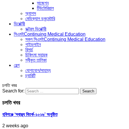
সাজেশন
টিউটোরিয়াল
অ্যাপস
মেডিক্যাল ডকুমেন্টারি
ডিরেক্টরী
ডক্টরস ডিরেক্টরী
সিএমই
Continuing Medical Education
সকল সিএমই
Continuing Medical Education
গাইডলাইন
রিসার্চ
চিকিৎসা সহায়ক
স্বীকৃত তালিকা
হেল্প
যোগাযোগ/সাহায্য
চ্যারিটি
চলতি খবর
Search for:
চলতি খবর
হবিগঞ্জে ‘স্বাস্থ্য বিতর্ক-২০২৬’ অনুষ্ঠিত
2 weeks ago