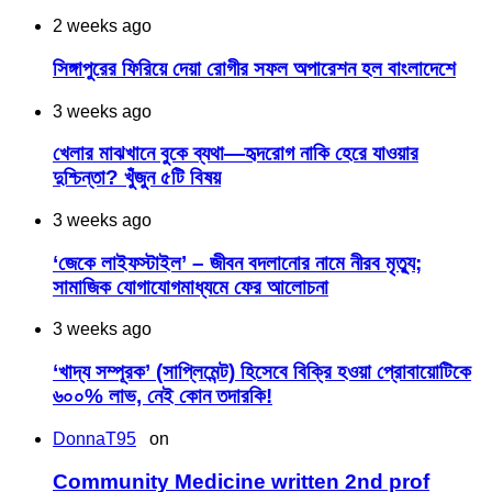
2 weeks ago
সিঙ্গাপুরের ফিরিয়ে দেয়া রোগীর সফল অপারেশন হল বাংলাদেশে
3 weeks ago
খেলার মাঝখানে বুকে ব্যথা—হৃদরোগ নাকি হেরে যাওয়ার
দুশ্চিন্তা? খুঁজুন ৫টি বিষয়
3 weeks ago
‘জেকে লাইফস্টাইল’ – জীবন বদলানোর নামে নীরব মৃত্যু;
সামাজিক যোগাযোগমাধ্যমে ফের আলোচনা
3 weeks ago
‘খাদ্য সম্পূরক’ (সাপ্লিমেন্ট) হিসেবে বিক্রি হওয়া প্রোবায়োটিকে
৬০০% লাভ, নেই কোন তদারকি!
DonnaT95
on
Community Medicine written 2nd prof