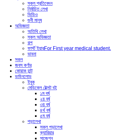
সকল প্রতিবেদন
নির্বাচিত লেখা
ভিডিও
গুনী মানুষ
অভিজ্ঞতা
অতিথি লেখা
সকল অভিজ্ঞতা
গল্প
ফার্স্ট ইয়ার
For First year medical student.
ভাবনা
সকল
জবস কর্ণার
কোয়াক হান্ট
ডাউনলোড
ইবুক
মেডিকেল টেক্সট বই
১ম বর্ষ
২য় বর্ষ
৩য় বর্ষ
৪র্থ বর্ষ
৫ম বর্ষ
পড়ালেখা
সকল পড়ালেখা
ক্যারিয়ার
সাজেশন