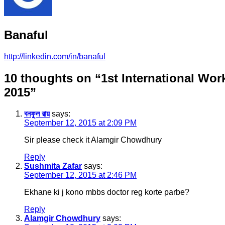
Banaful
http://linkedin.com/in/banaful
10 thoughts on “
1st International Wo
2015
”
বনফুল রায়
says:
September 12, 2015 at 2:09 PM
Sir please check it Alamgir Chowdhury
Reply
Sushmita Zafar
says:
September 12, 2015 at 2:46 PM
Ekhane ki j kono mbbs doctor reg korte parbe?
Reply
Alamgir Chowdhury
says: