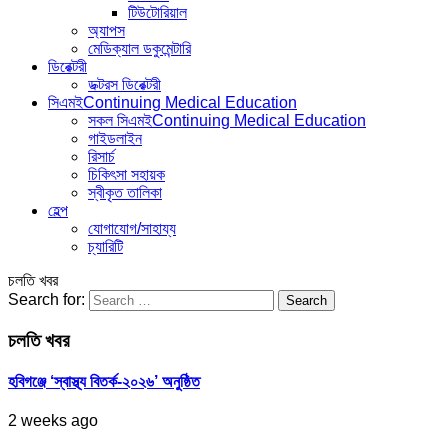
টিউটোরিয়াল
অ্যাপস
মেডিক্যাল ডকুমেন্টারি
ডিরেক্টরী
ডক্টরস ডিরেক্টরী
সিএমই
Continuing Medical Education
সকল সিএমই
Continuing Medical Education
গাইডলাইন
রিসার্চ
চিকিৎসা সহায়ক
স্বীকৃত তালিকা
হেল্প
যোগাযোগ/সাহায্য
চ্যারিটি
চলতি খবর
Search for:
চলতি খবর
হবিগঞ্জে ‘স্বাস্থ্য বিতর্ক-২০২৬’ অনুষ্ঠিত
2 weeks ago