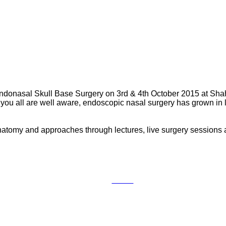
ic Endonasal Skull Base Surgery on 3rd & 4th October 2015 at 
u all are well aware, endoscopic nasal surgery has grown in l
 anatomy and approaches through lectures, live surgery session
Tweet