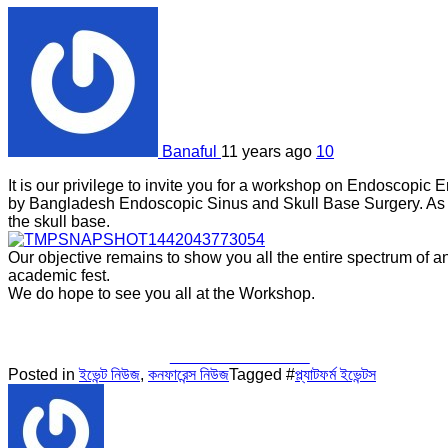
Banaful
11 years ago
10
It is our privilege to invite you for a workshop on Endoscop
by Bangladesh Endoscopic Sinus and Skull Base Surgery. As yo
the skull base.
Our objective remains to show you all the entire spectrum of
academic fest.
We do hope to see you all at the Workshop.
Share on Facebook
Posted in
ইভেন্ট নিউজ
,
কনফারেন্স নিউজ
Tagged #
প্ল্যাটফর্ম ইভেন্টস