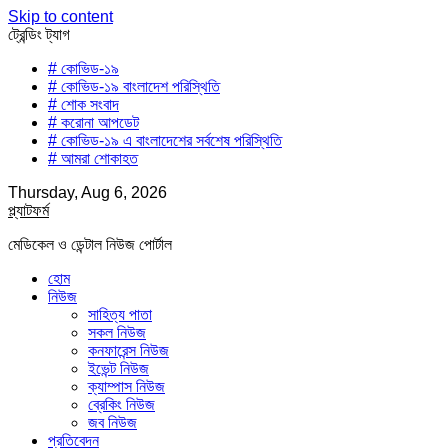
Skip to content
ট্রেন্ডিং ট্যাগ
# কোভিড-১৯
# কোভিড-১৯ বাংলাদেশ পরিস্থিতি
# শোক সংবাদ
# করোনা আপডেট
# কোভিড-১৯ এ বাংলাদেশের সর্বশেষ পরিস্থিতি
# আমরা শোকাহত
Thursday, Aug 6, 2026
প্ল্যাটফর্ম
মেডিকেল ও ডেন্টাল নিউজ পোর্টাল
হোম
নিউজ
সাহিত্য পাতা
সকল নিউজ
কনফারেন্স নিউজ
ইভেন্ট নিউজ
ক্যাম্পাস নিউজ
ব্রেকিং নিউজ
জব নিউজ
প্রতিবেদন