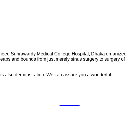
Shaheed Suhrawardy Medical College Hospital, Dhaka organized
eaps and bounds from just merely sinus surgery to surgery of
s as also demonstration. We can assure you a wonderful
Follow us