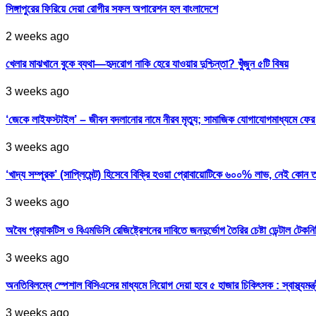
সিঙ্গাপুরের ফিরিয়ে দেয়া রোগীর সফল অপারেশন হল বাংলাদেশে
2 weeks ago
খেলার মাঝখানে বুকে ব্যথা—হৃদরোগ নাকি হেরে যাওয়ার দুশ্চিন্তা? খুঁজুন ৫টি বিষয়
3 weeks ago
‘জেকে লাইফস্টাইল’ – জীবন বদলানোর নামে নীরব মৃত্যু; সামাজিক যোগাযোগমাধ্যমে ফ
3 weeks ago
‘খাদ্য সম্পূরক’ (সাপ্লিমেন্ট) হিসেবে বিক্রি হওয়া প্রোবায়োটিকে ৬০০% লাভ, নেই কোন 
3 weeks ago
অবৈধ প্র‍্যাকটিস ও বিএমডিসি রেজিষ্ট্রেশনের দাবিতে জনদুর্ভোগ তৈরির চেষ্টা ডেন্টাল টেকন
3 weeks ago
অনতিবিলম্বে স্পেশাল বিসিএসের মাধ্যমে নিয়োগ দেয়া হবে ৫ হাজার চিকিৎসক : স্বাস্থ্যমন্ত্
3 weeks ago