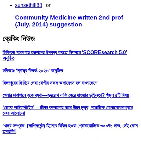
sunsethill88
on
Community Medicine written 2nd prof
(July, 2014) suggestion
ব্রেকিং নিউজ
চিকিৎসা গবেষণায় তরুণদের উদ্বুদ্ধ করতে নিপসমে ‘SCOREsearch 5.0’
অনুষ্ঠিত
হবিগঞ্জে ‘স্বাস্থ্য বিতর্ক-২০২৬’ অনুষ্ঠিত
সিঙ্গাপুরের ফিরিয়ে দেয়া রোগীর সফল অপারেশন হল বাংলাদেশে
খেলার মাঝখানে বুকে ব্যথা—হৃদরোগ নাকি হেরে যাওয়ার দুশ্চিন্তা? খুঁজুন ৫টি বিষয়
‘জেকে লাইফস্টাইল’ – জীবন বদলানোর নামে নীরব মৃত্যু; সামাজিক যোগাযোগমাধ্যমে
ফের আলোচনা
‘খাদ্য সম্পূরক’ (সাপ্লিমেন্ট) হিসেবে বিক্রি হওয়া প্রোবায়োটিকে ৬০০% লাভ, নেই কোন
তদারকি!