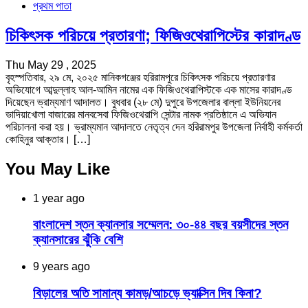
প্রথম পাতা
চিকিৎসক পরিচয়ে প্রতারণা; ফিজিওথেরাপিস্টের কারাদণ্ড
Thu May 29 , 2025
বৃহস্পতিবার, ২৯ মে, ২০২৫ মানিকগঞ্জের হরিরামপুরে চিকিৎসক পরিচয়ে প্রতারণার
অভিযোগে আব্দুল্লাহ আল-আমিন নামের এক ফিজিওথেরাপিস্টকে এক মাসের কারাদণ্ড
দিয়েছেন ভ্রাম্যমাণ আদালত। বুধবার (২৮ মে) দুপুরে উপজেলার বাল্লা ইউনিয়নের
ভাদিয়াখোলা বাজারের মানবসেবা ফিজিওথেরাপি সেন্টার নামক প্রতিষ্ঠানে এ অভিযান
পরিচালনা করা হয়। ভ্রাম্যমান আদালতে নেতৃত্ব দেন হরিরামপুর উপজেলা নির্বাহী কর্মকর্তা
কোহিনুর আক্তার। […]
You May Like
1 year ago
বাংলাদেশ স্তন ক্যানসার সম্মেলন: ৩০-৪৪ বছর বয়সীদের স্তন
ক্যানসারের ঝুঁকি বেশি
9 years ago
বিড়ালের অতি সামান্য কামড়/আচড়ে ভ্যাক্সিন দিব কিনা?