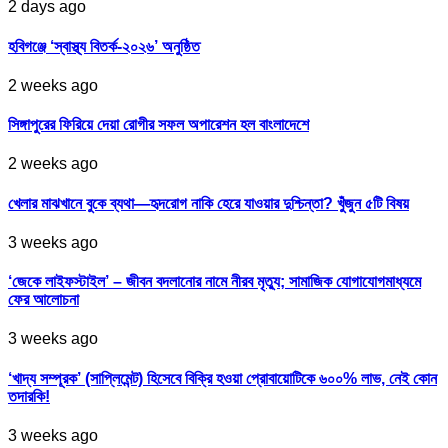
2 days ago
হবিগঞ্জে ‘স্বাস্থ্য বিতর্ক-২০২৬’ অনুষ্ঠিত
2 weeks ago
সিঙ্গাপুরের ফিরিয়ে দেয়া রোগীর সফল অপারেশন হল বাংলাদেশে
2 weeks ago
খেলার মাঝখানে বুকে ব্যথা—হৃদরোগ নাকি হেরে যাওয়ার দুশ্চিন্তা? খুঁজুন ৫টি বিষয়
3 weeks ago
‘জেকে লাইফস্টাইল’ – জীবন বদলানোর নামে নীরব মৃত্যু; সামাজিক যোগাযোগমাধ্যমে
ফের আলোচনা
3 weeks ago
‘খাদ্য সম্পূরক’ (সাপ্লিমেন্ট) হিসেবে বিক্রি হওয়া প্রোবায়োটিকে ৬০০% লাভ, নেই কোন
তদারকি!
3 weeks ago