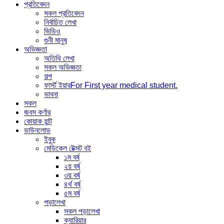
প্রতিবেদন
সকল প্রতিবেদন
নির্বাচিত লেখা
ভিডিও
গুনী মানুষ
অভিজ্ঞতা
অতিথি লেখা
সকল অভিজ্ঞতা
গল্প
ফার্স্ট ইয়ার
For First year medical student.
ভাবনা
সকল
জবস কর্ণার
কোয়াক হান্ট
ডাউনলোড
ইবুক
মেডিকেল টেক্সট বই
১ম বর্ষ
২য় বর্ষ
৩য় বর্ষ
৪র্থ বর্ষ
৫ম বর্ষ
পড়ালেখা
সকল পড়ালেখা
ক্যারিয়ার