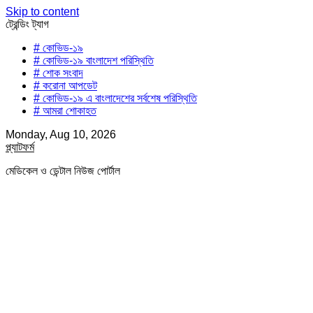
Skip to content
ট্রেন্ডিং ট্যাগ
# কোভিড-১৯
# কোভিড-১৯ বাংলাদেশ পরিস্থিতি
# শোক সংবাদ
# করোনা আপডেট
# কোভিড-১৯ এ বাংলাদেশের সর্বশেষ পরিস্থিতি
# আমরা শোকাহত
Monday, Aug 10, 2026
প্ল্যাটফর্ম
মেডিকেল ও ডেন্টাল নিউজ পোর্টাল