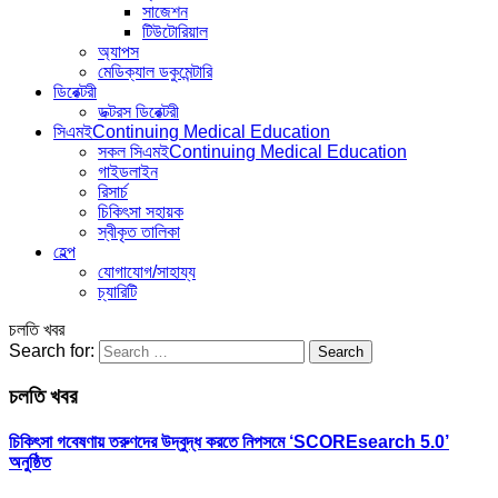
সাজেশন
টিউটোরিয়াল
অ্যাপস
মেডিক্যাল ডকুমেন্টারি
ডিরেক্টরী
ডক্টরস ডিরেক্টরী
সিএমই
Continuing Medical Education
সকল সিএমই
Continuing Medical Education
গাইডলাইন
রিসার্চ
চিকিৎসা সহায়ক
স্বীকৃত তালিকা
হেল্প
যোগাযোগ/সাহায্য
চ্যারিটি
চলতি খবর
Search for:
চলতি খবর
চিকিৎসা গবেষণায় তরুণদের উদ্বুদ্ধ করতে নিপসমে ‘SCOREsearch 5.0’
অনুষ্ঠিত