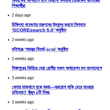
অধ্যক্ষের আশ্বাসে হলে ফিরলো ওসমানী মেডিকেল কলেজের
শিক্ষার্থীরা
2 days ago
চিকিৎসা গবেষণায় তরুণদের উদ্বুদ্ধ করতে নিপসমে
‘SCOREsearch 5.0’ অনুষ্ঠিত
2 weeks ago
হবিগঞ্জে ‘স্বাস্থ্য বিতর্ক-২০২৬’ অনুষ্ঠিত
2 weeks ago
সিঙ্গাপুরের ফিরিয়ে দেয়া রোগীর সফল অপারেশন হল বাংলাদেশে
3 weeks ago
খেলার মাঝখানে বুকে ব্যথা—হৃদরোগ নাকি হেরে যাওয়ার
দুশ্চিন্তা? খুঁজুন ৫টি বিষয়
3 weeks ago