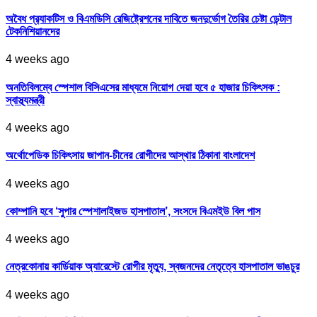
অবৈধ প্র‍্যাকটিস ও বিএমডিসি রেজিষ্ট্রেশনের দাবিতে জনদুর্ভোগ তৈরির চেষ্টা ডেন্টাল
টেকনিশিয়ানদের
4 weeks ago
অনতিবিলম্বে স্পেশাল বিসিএসের মাধ্যমে নিয়োগ দেয়া হবে ৫ হাজার চিকিৎসক :
স্বাস্থ্যমন্ত্রী
4 weeks ago
অর্থোপেডিক চিকিৎসায় জাপান-চীনের রোগীদের আস্থার ঠিকানা বাংলাদেশ
4 weeks ago
কোম্পানি হবে ‘সুপার স্পেশালাইজড হাসপাতাল’, সংসদে বিএমইউ বিল পাস
4 weeks ago
নেত্রকোনায় কার্ডিয়াক অ্যারেস্টে রোগীর মৃত্যু, স্বজনদের নেতৃত্বে হাসপাতাল ভাঙচুর
4 weeks ago