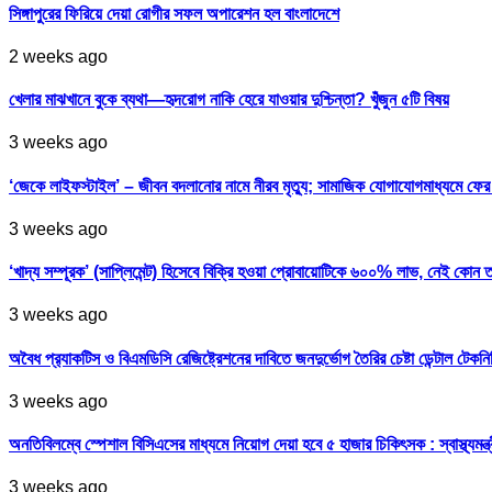
সিঙ্গাপুরের ফিরিয়ে দেয়া রোগীর সফল অপারেশন হল বাংলাদেশে
2 weeks ago
খেলার মাঝখানে বুকে ব্যথা—হৃদরোগ নাকি হেরে যাওয়ার দুশ্চিন্তা? খুঁজুন ৫টি বিষয়
3 weeks ago
‘জেকে লাইফস্টাইল’ – জীবন বদলানোর নামে নীরব মৃত্যু; সামাজিক যোগাযোগমাধ্যমে ফ
3 weeks ago
‘খাদ্য সম্পূরক’ (সাপ্লিমেন্ট) হিসেবে বিক্রি হওয়া প্রোবায়োটিকে ৬০০% লাভ, নেই কোন 
3 weeks ago
অবৈধ প্র‍্যাকটিস ও বিএমডিসি রেজিষ্ট্রেশনের দাবিতে জনদুর্ভোগ তৈরির চেষ্টা ডেন্টাল টেকন
3 weeks ago
অনতিবিলম্বে স্পেশাল বিসিএসের মাধ্যমে নিয়োগ দেয়া হবে ৫ হাজার চিকিৎসক : স্বাস্থ্যমন্ত্
3 weeks ago