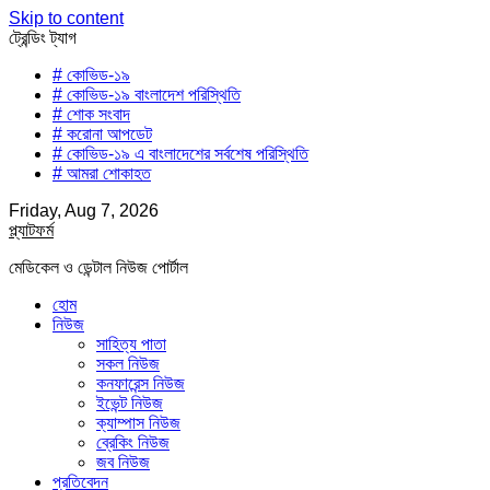
Skip to content
ট্রেন্ডিং ট্যাগ
# কোভিড-১৯
# কোভিড-১৯ বাংলাদেশ পরিস্থিতি
# শোক সংবাদ
# করোনা আপডেট
# কোভিড-১৯ এ বাংলাদেশের সর্বশেষ পরিস্থিতি
# আমরা শোকাহত
Friday, Aug 7, 2026
প্ল্যাটফর্ম
মেডিকেল ও ডেন্টাল নিউজ পোর্টাল
হোম
নিউজ
সাহিত্য পাতা
সকল নিউজ
কনফারেন্স নিউজ
ইভেন্ট নিউজ
ক্যাম্পাস নিউজ
ব্রেকিং নিউজ
জব নিউজ
প্রতিবেদন