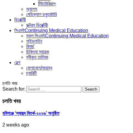
টিউটোরিয়াল
অ্যাপস
মেডিক্যাল ডকুমেন্টারি
ডিরেক্টরী
ডক্টরস ডিরেক্টরী
সিএমই
Continuing Medical Education
সকল সিএমই
Continuing Medical Education
গাইডলাইন
রিসার্চ
চিকিৎসা সহায়ক
স্বীকৃত তালিকা
হেল্প
যোগাযোগ/সাহায্য
চ্যারিটি
চলতি খবর
Search for:
চলতি খবর
হবিগঞ্জে ‘স্বাস্থ্য বিতর্ক-২০২৬’ অনুষ্ঠিত
2 weeks ago