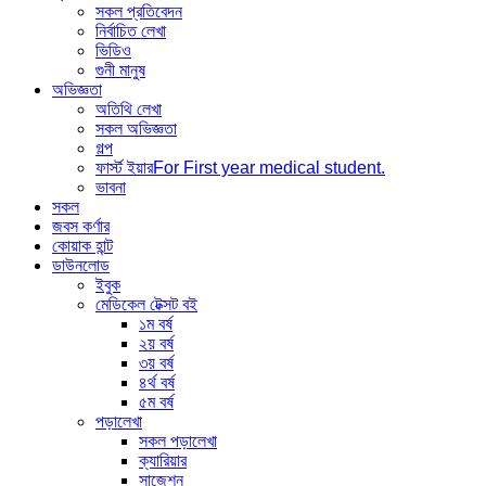
সকল প্রতিবেদন
নির্বাচিত লেখা
ভিডিও
গুনী মানুষ
অভিজ্ঞতা
অতিথি লেখা
সকল অভিজ্ঞতা
গল্প
ফার্স্ট ইয়ার
For First year medical student.
ভাবনা
সকল
জবস কর্ণার
কোয়াক হান্ট
ডাউনলোড
ইবুক
মেডিকেল টেক্সট বই
১ম বর্ষ
২য় বর্ষ
৩য় বর্ষ
৪র্থ বর্ষ
৫ম বর্ষ
পড়ালেখা
সকল পড়ালেখা
ক্যারিয়ার
সাজেশন