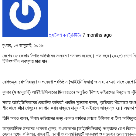
প্ল্যাটফর্ম কনট্রিবিউটর
7 months ago
বুধবার, ০৭ জানুয়ারি, ২০২৬
দেশের ৩৫ জেলায় নিপাহ ভাইরাসের সংক্রমণ শনাক্ত হয়েছে। গত বছর (২০২৫) দেশে নিপা
চিকিৎসাধীন অবস্থায় মারা যান।
রোগতত্ত্ব, রোগনিয়ন্ত্রণ ও গবেষণা প্রতিষ্ঠান (আইইডিসিআর) জানায়, ২০২৪ সালে দেশে
বুধবার (৭ জানুয়ারি) আইইডিসিআরের মিলনায়তনে অনুষ্ঠিত ‘নিপাহ ভাইরাসের বিস্তার ও
সভায় আইইডিসিআরের বৈজ্ঞানিক কর্মকর্তা শারমিন সুলতানা বলেন, প্রতিবছর শীতকালে বাংল
শীতকালে কাঁচা খেজুরের রস পান করার মাধ্যমে মানুষ এই ভাইরাসে আক্রান্ত হয়। এছাড়
তিনি আরও বলেন, নিপাহ ভাইরাসের জন্য এখনও কার্যকর কোনো চিকিৎসা বা টিকা আবিষ্ক
আন্তর্জাতিক উদরাময় গবেষণা কেন্দ্র, বাংলাদেশের (আইইডিসিআর) সংক্রামক রোগ বিভাগে
জেলার মধ্যে ফরিদপুর, রাজবাড়ী, নওগাঁ ও লালমনিরহাটে সংক্রমণ ও মৃত্যুহার তুলনামূলকভ