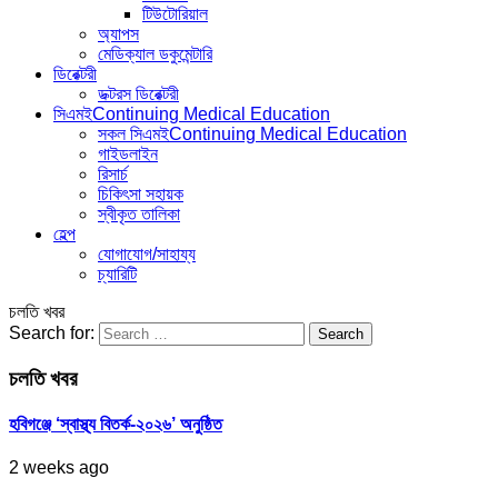
টিউটোরিয়াল
অ্যাপস
মেডিক্যাল ডকুমেন্টারি
ডিরেক্টরী
ডক্টরস ডিরেক্টরী
সিএমই
Continuing Medical Education
সকল সিএমই
Continuing Medical Education
গাইডলাইন
রিসার্চ
চিকিৎসা সহায়ক
স্বীকৃত তালিকা
হেল্প
যোগাযোগ/সাহায্য
চ্যারিটি
চলতি খবর
Search for:
চলতি খবর
হবিগঞ্জে ‘স্বাস্থ্য বিতর্ক-২০২৬’ অনুষ্ঠিত
2 weeks ago