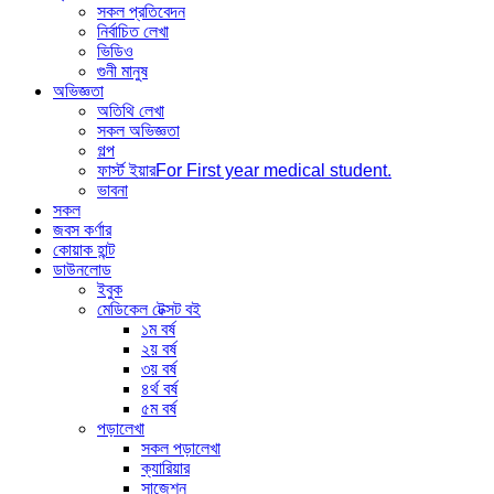
সকল প্রতিবেদন
নির্বাচিত লেখা
ভিডিও
গুনী মানুষ
অভিজ্ঞতা
অতিথি লেখা
সকল অভিজ্ঞতা
গল্প
ফার্স্ট ইয়ার
For First year medical student.
ভাবনা
সকল
জবস কর্ণার
কোয়াক হান্ট
ডাউনলোড
ইবুক
মেডিকেল টেক্সট বই
১ম বর্ষ
২য় বর্ষ
৩য় বর্ষ
৪র্থ বর্ষ
৫ম বর্ষ
পড়ালেখা
সকল পড়ালেখা
ক্যারিয়ার
সাজেশন