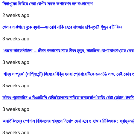
সিঙ্গাপুরের ফিরিয়ে দেয়া রোগীর সফল অপারেশন হল বাংলাদেশে
2 weeks ago
খেলার মাঝখানে বুকে ব্যথা—হৃদরোগ নাকি হেরে যাওয়ার দুশ্চিন্তা? খুঁজুন ৫টি বিষয়
3 weeks ago
‘জেকে লাইফস্টাইল’ – জীবন বদলানোর নামে নীরব মৃত্যু; সামাজিক যোগাযোগমাধ্যমে ফ
3 weeks ago
‘খাদ্য সম্পূরক’ (সাপ্লিমেন্ট) হিসেবে বিক্রি হওয়া প্রোবায়োটিকে ৬০০% লাভ, নেই কোন 
3 weeks ago
অবৈধ প্র‍্যাকটিস ও বিএমডিসি রেজিষ্ট্রেশনের দাবিতে জনদুর্ভোগ তৈরির চেষ্টা ডেন্টাল টেকন
3 weeks ago
অনতিবিলম্বে স্পেশাল বিসিএসের মাধ্যমে নিয়োগ দেয়া হবে ৫ হাজার চিকিৎসক : স্বাস্থ্যমন্ত্
3 weeks ago