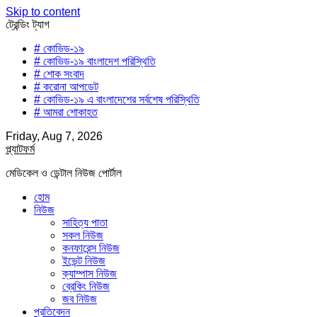
Skip to content
ট্রেন্ডিং ট্যাগ
# কোভিড-১৯
# কোভিড-১৯ বাংলাদেশ পরিস্থিতি
# শোক সংবাদ
# করোনা আপডেট
# কোভিড-১৯ এ বাংলাদেশের সর্বশেষ পরিস্থিতি
# আমরা শোকাহত
Friday, Aug 7, 2026
প্ল্যাটফর্ম
মেডিকেল ও ডেন্টাল নিউজ পোর্টাল
হোম
নিউজ
সাহিত্য পাতা
সকল নিউজ
কনফারেন্স নিউজ
ইভেন্ট নিউজ
ক্যাম্পাস নিউজ
ব্রেকিং নিউজ
জব নিউজ
প্রতিবেদন