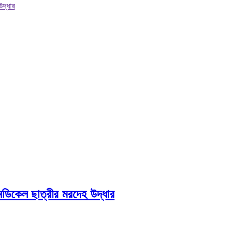
উদ্ধার
মেডিকেল ছাত্রীর মরদেহ উদ্ধার