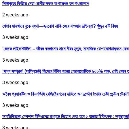
সিঙ্গাপুরের ফিরিয়ে দেয়া রোগীর সফল অপারেশন হল বাংলাদেশে
2 weeks ago
খেলার মাঝখানে বুকে ব্যথা—হৃদরোগ নাকি হেরে যাওয়ার দুশ্চিন্তা? খুঁজুন ৫টি বিষয়
3 weeks ago
‘জেকে লাইফস্টাইল’ – জীবন বদলানোর নামে নীরব মৃত্যু; সামাজিক যোগাযোগমাধ্যমে ফ
3 weeks ago
‘খাদ্য সম্পূরক’ (সাপ্লিমেন্ট) হিসেবে বিক্রি হওয়া প্রোবায়োটিকে ৬০০% লাভ, নেই কোন 
3 weeks ago
অবৈধ প্র‍্যাকটিস ও বিএমডিসি রেজিষ্ট্রেশনের দাবিতে জনদুর্ভোগ তৈরির চেষ্টা ডেন্টাল টেকন
3 weeks ago
অনতিবিলম্বে স্পেশাল বিসিএসের মাধ্যমে নিয়োগ দেয়া হবে ৫ হাজার চিকিৎসক : স্বাস্থ্যমন্ত্
3 weeks ago