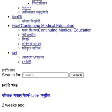
টিউটোরিয়াল
অ্যাপস
মেডিক্যাল ডকুমেন্টারি
ডিরেক্টরী
ডক্টরস ডিরেক্টরী
সিএমই
Continuing Medical Education
সকল সিএমই
Continuing Medical Education
গাইডলাইন
রিসার্চ
চিকিৎসা সহায়ক
স্বীকৃত তালিকা
হেল্প
যোগাযোগ/সাহায্য
চ্যারিটি
চলতি খবর
Search for:
চলতি খবর
হবিগঞ্জে ‘স্বাস্থ্য বিতর্ক-২০২৬’ অনুষ্ঠিত
2 weeks ago