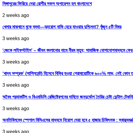
সিঙ্গাপুরের ফিরিয়ে দেয়া রোগীর সফল অপারেশন হল বাংলাদেশে
2 weeks ago
খেলার মাঝখানে বুকে ব্যথা—হৃদরোগ নাকি হেরে যাওয়ার দুশ্চিন্তা? খুঁজুন ৫টি বিষয়
3 weeks ago
‘জেকে লাইফস্টাইল’ – জীবন বদলানোর নামে নীরব মৃত্যু; সামাজিক যোগাযোগমাধ্যমে ফ
3 weeks ago
‘খাদ্য সম্পূরক’ (সাপ্লিমেন্ট) হিসেবে বিক্রি হওয়া প্রোবায়োটিকে ৬০০% লাভ, নেই কোন 
3 weeks ago
অবৈধ প্র‍্যাকটিস ও বিএমডিসি রেজিষ্ট্রেশনের দাবিতে জনদুর্ভোগ তৈরির চেষ্টা ডেন্টাল টেকন
3 weeks ago
অনতিবিলম্বে স্পেশাল বিসিএসের মাধ্যমে নিয়োগ দেয়া হবে ৫ হাজার চিকিৎসক : স্বাস্থ্যমন্ত্
3 weeks ago