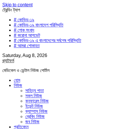
Skip to content
ট্রেন্ডিং ট্যাগ
# কোভিড-১৯
# কোভিড-১৯ বাংলাদেশ পরিস্থিতি
# শোক সংবাদ
# করোনা আপডেট
# কোভিড-১৯ এ বাংলাদেশের সর্বশেষ পরিস্থিতি
# আমরা শোকাহত
Saturday, Aug 8, 2026
প্ল্যাটফর্ম
মেডিকেল ও ডেন্টাল নিউজ পোর্টাল
হোম
নিউজ
সাহিত্য পাতা
সকল নিউজ
কনফারেন্স নিউজ
ইভেন্ট নিউজ
ক্যাম্পাস নিউজ
ব্রেকিং নিউজ
জব নিউজ
প্রতিবেদন