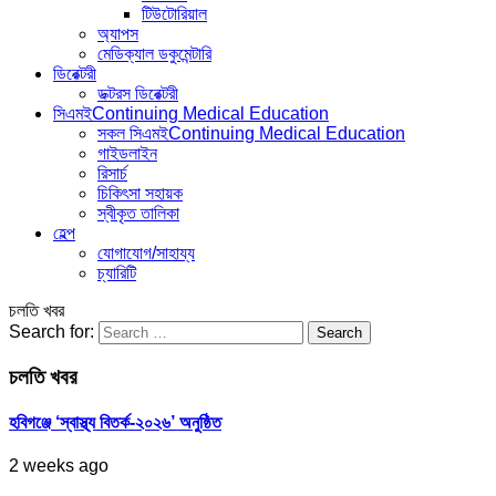
টিউটোরিয়াল
অ্যাপস
মেডিক্যাল ডকুমেন্টারি
ডিরেক্টরী
ডক্টরস ডিরেক্টরী
সিএমই
Continuing Medical Education
সকল সিএমই
Continuing Medical Education
গাইডলাইন
রিসার্চ
চিকিৎসা সহায়ক
স্বীকৃত তালিকা
হেল্প
যোগাযোগ/সাহায্য
চ্যারিটি
চলতি খবর
Search for:
চলতি খবর
হবিগঞ্জে ‘স্বাস্থ্য বিতর্ক-২০২৬’ অনুষ্ঠিত
2 weeks ago