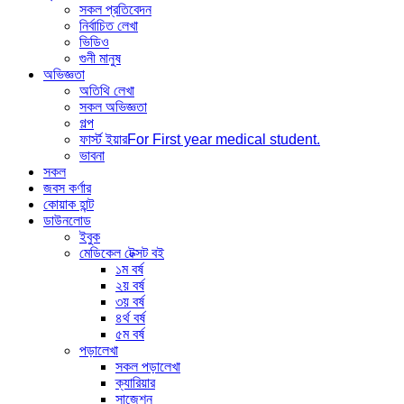
সকল প্রতিবেদন
নির্বাচিত লেখা
ভিডিও
গুনী মানুষ
অভিজ্ঞতা
অতিথি লেখা
সকল অভিজ্ঞতা
গল্প
ফার্স্ট ইয়ার
For First year medical student.
ভাবনা
সকল
জবস কর্ণার
কোয়াক হান্ট
ডাউনলোড
ইবুক
মেডিকেল টেক্সট বই
১ম বর্ষ
২য় বর্ষ
৩য় বর্ষ
৪র্থ বর্ষ
৫ম বর্ষ
পড়ালেখা
সকল পড়ালেখা
ক্যারিয়ার
সাজেশন