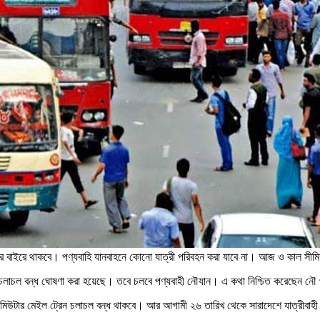
াজ্ঞার বাইরে থাকবে। পণ্যবাহি যানবাহনে কোনো যাত্রী পরিবহন করা যাবে না। আজ ও কাল সী
চল বন্ধ ঘোষণা করা হয়েছে। তবে চলবে পণ্যবাহী নৌযান। এ কথা নিশ্চিত করেছেন নৌ পরি
 কমিউটার মেইল ট্রেন চলাচল বন্ধ থাকবে। আর আগামী ২৬ তারিখ থেকে সারাদেশে যাত্রীবাহী