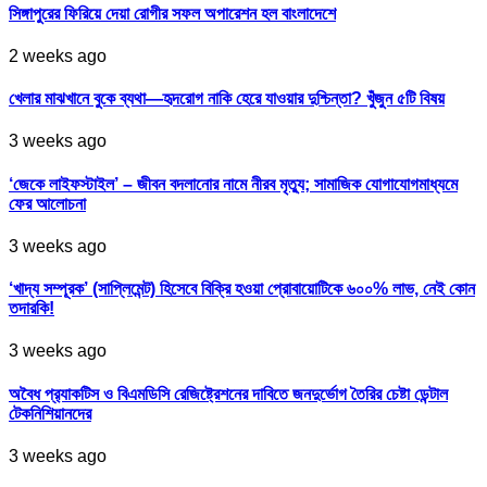
সিঙ্গাপুরের ফিরিয়ে দেয়া রোগীর সফল অপারেশন হল বাংলাদেশে
2 weeks ago
খেলার মাঝখানে বুকে ব্যথা—হৃদরোগ নাকি হেরে যাওয়ার দুশ্চিন্তা? খুঁজুন ৫টি বিষয়
3 weeks ago
‘জেকে লাইফস্টাইল’ – জীবন বদলানোর নামে নীরব মৃত্যু; সামাজিক যোগাযোগমাধ্যমে
ফের আলোচনা
3 weeks ago
‘খাদ্য সম্পূরক’ (সাপ্লিমেন্ট) হিসেবে বিক্রি হওয়া প্রোবায়োটিকে ৬০০% লাভ, নেই কোন
তদারকি!
3 weeks ago
অবৈধ প্র‍্যাকটিস ও বিএমডিসি রেজিষ্ট্রেশনের দাবিতে জনদুর্ভোগ তৈরির চেষ্টা ডেন্টাল
টেকনিশিয়ানদের
3 weeks ago