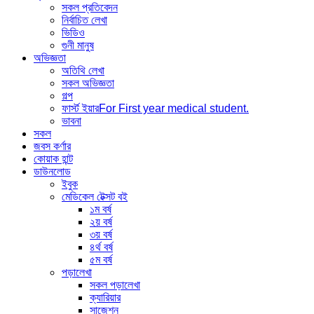
সকল প্রতিবেদন
নির্বাচিত লেখা
ভিডিও
গুনী মানুষ
অভিজ্ঞতা
অতিথি লেখা
সকল অভিজ্ঞতা
গল্প
ফার্স্ট ইয়ার
For First year medical student.
ভাবনা
সকল
জবস কর্ণার
কোয়াক হান্ট
ডাউনলোড
ইবুক
মেডিকেল টেক্সট বই
১ম বর্ষ
২য় বর্ষ
৩য় বর্ষ
৪র্থ বর্ষ
৫ম বর্ষ
পড়ালেখা
সকল পড়ালেখা
ক্যারিয়ার
সাজেশন