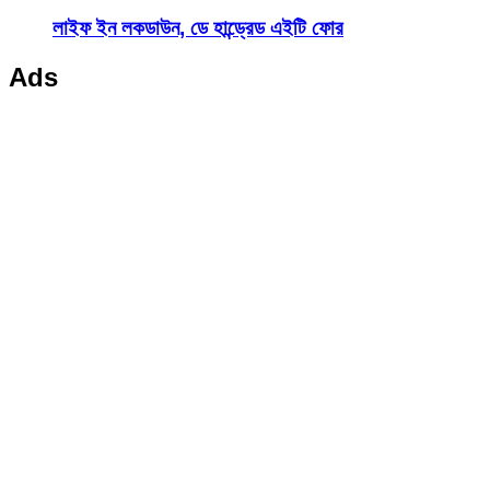
লাইফ ইন লকডাউন, ডে হান্ড্রেড এইটি ফোর
Ads