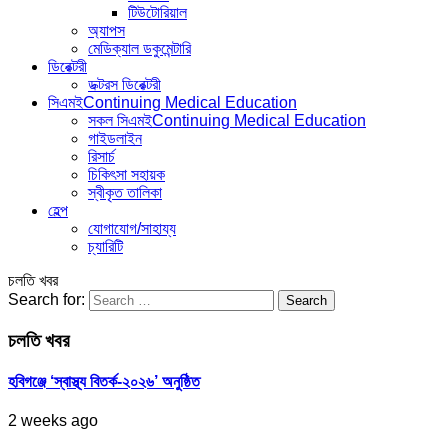
টিউটোরিয়াল
অ্যাপস
মেডিক্যাল ডকুমেন্টারি
ডিরেক্টরী
ডক্টরস ডিরেক্টরী
সিএমই
Continuing Medical Education
সকল সিএমই
Continuing Medical Education
গাইডলাইন
রিসার্চ
চিকিৎসা সহায়ক
স্বীকৃত তালিকা
হেল্প
যোগাযোগ/সাহায্য
চ্যারিটি
চলতি খবর
Search for:
চলতি খবর
হবিগঞ্জে ‘স্বাস্থ্য বিতর্ক-২০২৬’ অনুষ্ঠিত
2 weeks ago