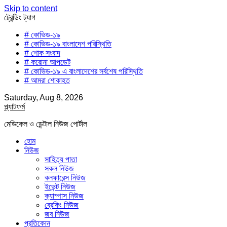
Skip to content
ট্রেন্ডিং ট্যাগ
# কোভিড-১৯
# কোভিড-১৯ বাংলাদেশ পরিস্থিতি
# শোক সংবাদ
# করোনা আপডেট
# কোভিড-১৯ এ বাংলাদেশের সর্বশেষ পরিস্থিতি
# আমরা শোকাহত
Saturday, Aug 8, 2026
প্ল্যাটফর্ম
মেডিকেল ও ডেন্টাল নিউজ পোর্টাল
হোম
নিউজ
সাহিত্য পাতা
সকল নিউজ
কনফারেন্স নিউজ
ইভেন্ট নিউজ
ক্যাম্পাস নিউজ
ব্রেকিং নিউজ
জব নিউজ
প্রতিবেদন