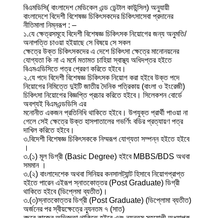
বিএমডিসি( বাংলাদেশ মেডিকেল এন্ড ডেন্টাল কাউন্সিল) অনুযায়ী
বাংলাদেশে বিদেশী বিশেষজ্ঞ চিকিৎসকদের চিকিৎসাসেবা প্রদানের
নীতিমালা নিম্নরূপ : –
১.যে ক্ষেত্রসমূহে বিদেশী বিশেষজ্ঞ চিকিৎসক নিয়ােগের জন্য অনুমতি/
অনাপত্তি চাওয়া হইয়াছে সে বিষয়ে সে সকল
ক্ষেত্রে উক্ত চিকিৎসকদের এ দেশে চিকিৎসা ক্ষেত্রে মানােনয়নের
যােগ্যতা কি না এ মর্মে মতামত চাহিয়া স্বাস্থ্য অধিদপ্তর হইতে
বিএমএডিসিতে পত্র প্রেরণ করিতে হইবে।
২.যে পদে বিদেশী বিশেষজ্ঞ চিকিৎসক নিয়ােগ করা হইবে উক্ত পদে
নিয়ােগের নিমিত্তে দুইটি জাতীয় দৈনিক পত্রিকায় (বাংলা ও ইংরেজী)
চিকিৎসা নিয়ােগের বিজ্ঞপ্তি প্রচার করিতে হইবে। সিলেকশন বাের্ডে
অবশ্যই বিএমএন্ডডিসি এর
মনােনীত একজন প্রতিনিধি থাকিতে হইবে। উপযুক্ত প্রার্থী পাওয়া না
গেলে সেই ক্ষেত্রে উক্ত হাসপাতালের গভর্ণিং বডির প্রত্যায়ণ পত্র
দাখিল করিতে হইবে।
৩.বিদেশী বিশেষজ্ঞ চিকিৎসককে নিম্মরূপ যােগ্যতা সম্পন্ন হইতে হইবে
।
৩.(১) মূল ডিগ্রী (Basic Degree) হইবে MBBS/BDS অথবা
সমমান ।
৩.(২) বাংলাদেশেক অথবা সিনিয়র কনসালট্যান্ট হিসাবে নিয়ােগপ্রাপ্ত
হইতে পারেন এইরূপ স্নাতকোত্তর (Post Graduate) ডিগ্রী
থাকিতে হইবে (ডিপ্লেমা ব্যতীত)।
৩.(৩)স্নাতকোত্তর ডিগ্রী (Post Graduate) (ডিপ্লোমা ব্যতীত)
অর্জনের পর স্বীয়ক্ষেত্রে ন্যূনতম ৭ (সাত)
বছরে কাজের অভিজ্ঞতা থাকিতে হইবে এবং ন্যূনতম সহযোগী অধ্যাপক