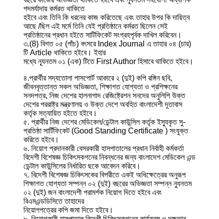
পদমর্যাদায় কর্মরত থাকিতে
হইবে এবং তিনি কি ধরনের কাজ করিতেছে এবং তাহার উপর কি দায়িত্ব
আছে /ছিল এই মর্মে তিনি যেই প্রতিষ্ঠানে কর্মরত ছিলেন সেই
প্রতিষ্ঠানের প্রধান হইতে সাটিফিকেট সংগ্রহপূর্বক দাখিল করিবেন।
৩.(8) বিগত ০৫ (পাঁচ) বৎসরে Index Journal এ তাহার ০৪ (চার)
টি Article থাকিতে হইবে। ইহার
মধ্যে ন্যূনতম ০১ (এক) টিতে First Author হিসাবে থাকিতে হইবে।
৪.প্রার্থীর সদ্যতােলা পাসপাের্ট আকারে ২ (দুই) কপি রঙ্গিন ছবি,
জীবনবৃত্তান্ত সকল অভিজ্ঞতা, শিক্ষাগত যােগ্যতা ও প্রশিক্ষনের
সনদপত্র, নিজ দেশের হালনাগাদ রেজিষ্ট্রেশন সনদের অনুলিপি উক্ত
দেশের পররাষ্ট্র মন্ত্রণালয় ও উক্ত দেশে অবহিত বাংলাদেশী দূতাবাস
কর্তৃক সত্যায়িত হইতে হইবে।
৫. প্রার্থীর নিজ দেশের মেডিকেল/ডেন্টাল কাউন্সিল কর্তৃক ইস্যুকৃত সু-
প্রতিষ্ঠা সার্টিফিকেট (Good Standing Certificate ) সংযুক্ত
করিতে হইবে।
৬. নিয়ােগ প্রদানকারী বেসরকারী হাসপাতালের প্রধান নির্বাহী কর্মকর্তা
বিদেশী বিশেষজ্ঞ চিকিৎসকগনের নিবন্ধনের জন্য বাংলাদেশ মেডিকেল এন্ড
ডেন্টাল কাউন্সিলের নির্ধারিত ছকে আবেদন করিবে।
৭. বিদেশী বিশেষজ্ঞ চিকিৎসকের বিপরীতে একই অধিক্ষেত্রের অনুরূপ
শিক্ষাগত যােগ্যতা সম্পন্ন ০২ (দুই) বছরের অভিজ্ঞতা সম্পন্ন ন্যুনতম
০২ (দুই) জন বাংলাদেশী পরামর্শক নিয়োগ দিতে হইবে এবং
বিএমএন্ডডিসিতে তাহাদের
নিয়ােগপত্রের কপি জমা দিতে হইবে।
৮. নিয়োগকারী হাসপাতাল বিদেশী চিকিৎসকগনের কার্যক্রম ও দক্ষতার