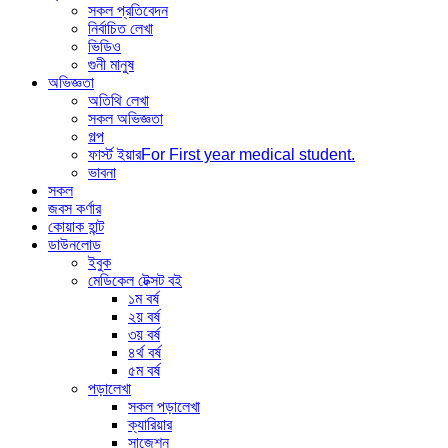
সকল প্রতিবেদন
নির্বাচিত লেখা
ভিডিও
গুনী মানুষ
অভিজ্ঞতা
অতিথি লেখা
সকল অভিজ্ঞতা
গল্প
ফার্স্ট ইয়ার
For First year medical student.
ভাবনা
সকল
জবস কর্ণার
কোয়াক হান্ট
ডাউনলোড
ইবুক
মেডিকেল টেক্সট বই
১ম বর্ষ
২য় বর্ষ
৩য় বর্ষ
৪র্থ বর্ষ
৫ম বর্ষ
পড়ালেখা
সকল পড়ালেখা
ক্যারিয়ার
সাজেশন