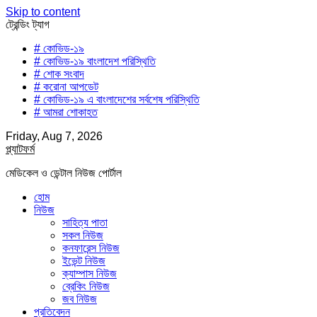
Skip to content
ট্রেন্ডিং ট্যাগ
# কোভিড-১৯
# কোভিড-১৯ বাংলাদেশ পরিস্থিতি
# শোক সংবাদ
# করোনা আপডেট
# কোভিড-১৯ এ বাংলাদেশের সর্বশেষ পরিস্থিতি
# আমরা শোকাহত
Friday, Aug 7, 2026
প্ল্যাটফর্ম
মেডিকেল ও ডেন্টাল নিউজ পোর্টাল
হোম
নিউজ
সাহিত্য পাতা
সকল নিউজ
কনফারেন্স নিউজ
ইভেন্ট নিউজ
ক্যাম্পাস নিউজ
ব্রেকিং নিউজ
জব নিউজ
প্রতিবেদন