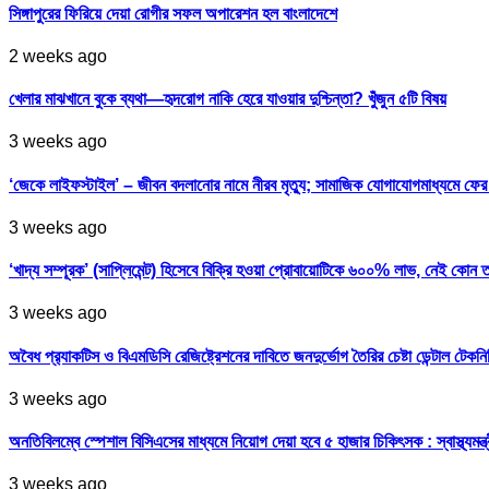
সিঙ্গাপুরের ফিরিয়ে দেয়া রোগীর সফল অপারেশন হল বাংলাদেশে
2 weeks ago
খেলার মাঝখানে বুকে ব্যথা—হৃদরোগ নাকি হেরে যাওয়ার দুশ্চিন্তা? খুঁজুন ৫টি বিষয়
3 weeks ago
‘জেকে লাইফস্টাইল’ – জীবন বদলানোর নামে নীরব মৃত্যু; সামাজিক যোগাযোগমাধ্যমে ফ
3 weeks ago
‘খাদ্য সম্পূরক’ (সাপ্লিমেন্ট) হিসেবে বিক্রি হওয়া প্রোবায়োটিকে ৬০০% লাভ, নেই কোন 
3 weeks ago
অবৈধ প্র‍্যাকটিস ও বিএমডিসি রেজিষ্ট্রেশনের দাবিতে জনদুর্ভোগ তৈরির চেষ্টা ডেন্টাল টেকন
3 weeks ago
অনতিবিলম্বে স্পেশাল বিসিএসের মাধ্যমে নিয়োগ দেয়া হবে ৫ হাজার চিকিৎসক : স্বাস্থ্যমন্ত্
3 weeks ago