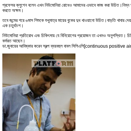
প্রফেসর ক্লুগেন বলেন এখন নিউমোনিয়া রোধেও আমাদের এভাবে কাজ করা উচিত।নিম্ন আয়ের
করতে অক্ষম।
তবে জন্মের পরে ৬মাস শিশুকে শুধুমাত্র মায়ের বুকের দুধ খাওয়ানো উচিত।বাড়তি খাবার দে
এক চতুর্থাংশ।
নিউমোনিয়া প্রতিরোধ এবং চিকিৎসায় যে বিনিয়োগের প্রয়োজন তা এখনও অনুপস্থিত। চিক
কর্মরত আছেন।
ডা.জুবায়ের আবিষ্কার করেন স্বল্প ব্যয়বহুল বাবল সিপিএপি[continuous positiv