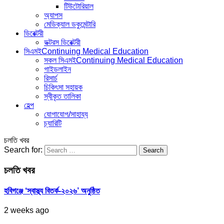
টিউটোরিয়াল
অ্যাপস
মেডিক্যাল ডকুমেন্টারি
ডিরেক্টরী
ডক্টরস ডিরেক্টরী
সিএমই
Continuing Medical Education
সকল সিএমই
Continuing Medical Education
গাইডলাইন
রিসার্চ
চিকিৎসা সহায়ক
স্বীকৃত তালিকা
হেল্প
যোগাযোগ/সাহায্য
চ্যারিটি
চলতি খবর
Search for:
চলতি খবর
হবিগঞ্জে ‘স্বাস্থ্য বিতর্ক-২০২৬’ অনুষ্ঠিত
2 weeks ago