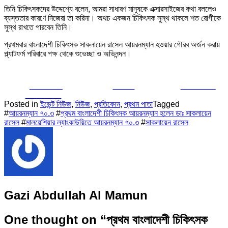
তিনি চিকিৎসকদের উদ্দেশ্যে বলেন, আমরা সাধারণ মানুষকে এক্সারসাইজের কথা বললেও
ব্যস্ততার কারণে নিজেরা তা করিনা। অথচ একজন চিকিৎসক সুস্থ থাকলে শত রোগীকে
সুস্থ রাখতে পারবেন তিনি।
প্রথমবার বাংলাদেশী চিকিৎসক সাকলায়েন রাসেল আয়রনম্যান হওয়ার গৌরব অর্জন করায়
প্ল্যাটফর্ম পরিবারে পক্ষ থেকে শুভেচ্ছা ও অভিনন্দন।
Share on
Tweet
Follow us
Facebook
Posted in
ইভেন্ট নিউজ
,
নিউজ
,
প্রতিবেদন
,
প্রথম পাতা
Tagged
#
আয়রনম্যান ৭০.৩
#
প্রথম বাংলাদেশী চিকিৎসক আয়রনম্যান হলেন ডাঃ সাকলায়েন
রাসেল
#
মালয়েশিয়ার ল্যাংকাউয়িতে আয়রনম্যান ৭০.৩
#
সাকলায়েন রাসেল
Gazi Abdullah Al Mamun
One thought on “
প্রথম বাংলাদেশী চিকিৎসক