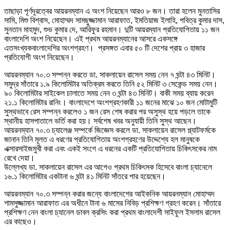
তাছাড়া পূর্ণদূরত্বের আয়রনম্যান এ অংশ নিয়েছেন আরও ৮ জন। তারা হলেন মুনতাসির
সামি, মিশু বিশ্বাস, মোহাম্মদ সামছুজ্জামান আরাফাত, ইমতিয়াজ ইলাহি, পবিত্র কুমার দাস,
সুনতান মাহমুদ, শুভ কুমার দে, আরিফুর রহমান। দুটি আয়রম্যান প্রতিযোগিতায় ১১ জন
বাংলাদেশি অংশ নিয়েছেন। এই প্রথম আয়রনম্যানের আসরে একসঙ্গে
এতসংখ্যকবাংলাদেশির অংশগ্রহণ। প্রসঙ্গত এবার ৫০ টি দেশের প্রায় ৩ হাজার
প্রতিযোগী অংশ নিয়েছেন।
আয়রনম্যান ৭০.৩ সম্পন্ন করতে ডা. সাকলায়েন রাসেল সময় নেন ৭ ঘন্টা ৪৩ মিনিট।
সমুদ্র সাঁতারে ১.৯ কিলোমিটার অতিক্রম করতে তিনি ৫২ মিনিট ৩ সেকেন্ড সময় নেন।
৯০ কিলোমিটার সাইকেল চালাতে সময় নেন ৩ ঘন্টা ৪৩ মিনিট। বাকী সময় ব্যায় করেন
২১.১ কিলোমিটার রানিং। বাংলাদেশে অংশগ্রহণকারী ১১ জনের মাঝে ১০ জন মোটামুটি
সুস্থভাবে রেস সম্পন্ন করলেও ১ জন রেস শেষ করার পর অসুস্থ হয়ে পড়লে তাকে
স্থানীয় হাসপাতালে ভর্তি করা হয়। সর্বশেষ খবর অনুযায়ী তিনি সুস্থ আছেন।
আয়রনম্যান ৭০.৩ চ্যালেঞ্জ সম্পর্কে জিজ্ঞেস করলে ডা. সাকলায়েন রাসেল প্ল্যাটফর্মকে
জানান তিনি মূলত এ ধরণের প্রতিযোগিতায় অংশগ্রহণের উদ্দেশ্যে হল মানুষকে
এক্সারসাইজমুখী করা এবং একই সংগে এ ধরনের একটি প্রতিযোগিতায় চিকিৎসকের নাম
রেখে দেয়া।
উল্লেখ্য ডা. সাকলায়েন রাসেল এর আগেও প্রথম চিকিৎসক হিসেবে বাংলা চ্যানেলে
১৬.১ কিলোমিটার একটানা ৬ ঘন্টা ৪১ মিনিট সাঁতরে পার হয়েছেন।
আয়রনম্যান ৭০.৩ সম্পন্ন করার জন্যে বাংলাদেশের আইকনিক আয়রনম্যান মোহাম্মদ
শামসুজ্জামান আরাফাত এর অধীনে টানা ৬ মাসের নিবিড় প্রশিক্ষণ গ্রহণ করেন। সাঁতারে
প্রশিক্ষণ নেন বাংলা চ্যানেল ডাবল ক্রসিং করা প্রথম বাংলাদেশী সাইফুল ইসলাম রাসেল
এর কাছেও।