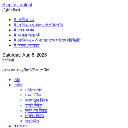
Skip to content
ট্রেন্ডিং ট্যাগ
# কোভিড-১৯
# কোভিড-১৯ বাংলাদেশ পরিস্থিতি
# শোক সংবাদ
# করোনা আপডেট
# কোভিড-১৯ এ বাংলাদেশের সর্বশেষ পরিস্থিতি
# আমরা শোকাহত
Saturday, Aug 8, 2026
প্ল্যাটফর্ম
মেডিকেল ও ডেন্টাল নিউজ পোর্টাল
হোম
নিউজ
সাহিত্য পাতা
সকল নিউজ
কনফারেন্স নিউজ
ইভেন্ট নিউজ
ক্যাম্পাস নিউজ
ব্রেকিং নিউজ
জব নিউজ
প্রতিবেদন