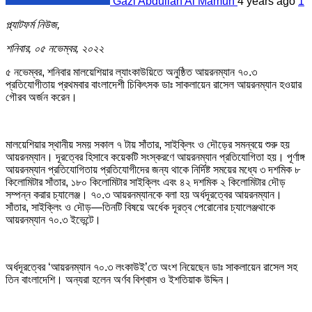
Gazi Abdullah Al Mamun
4 years ago
1
প্ল্যাটফর্ম নিউজ,
শনিবার, ০৫ নভেম্বর, ২০২২
৫ নভেম্বর, শনিবার মালয়েশিয়ার ল্যাংকাউয়িতে অনুষ্ঠিত আয়রনম্যান ৭০.৩
প্রতিযোগীতায় প্রথমবার বাংলাদেশী চিকিৎসক ডাঃ সাকলায়েন রাসেল আয়রনম্যান হওয়ার
গৌরব অর্জন করেন।
মালয়েশিয়ার স্থানীয় সময় সকাল ৭ টায় সাঁতার, সাইক্লিং ও দৌড়ের সমন্বয়ে শুরু হয়
আয়রনম্যান। দূরত্বের হিসাবে কয়েকটি সংস্করণে আয়রনম্যান প্রতিযোগিতা হয়। পূর্ণাঙ্গ
আয়রনম্যান প্রতিযোগিতায় প্রতিযোগীদের জন্য থাকে নির্দিষ্ট সময়ের মধ্যে ৩ দশমিক ৮
কিলোমিটার সাঁতার, ১৮০ কিলোমিটার সাইক্লিং এবং ৪২ দশমিক ২ কিলোমিটার দৌড়
সম্পন্ন করার চ্যালেঞ্জ। ৭০.৩ আয়রনম্যানকে বলা হয় অর্ধদূরত্বের আয়রনম্যান।
সাঁতার, সাইক্লিং ও দৌড়—তিনটি বিষয়ে অর্ধেক দূরত্ব পেরোনোর চ্যালেঞ্জথাকে
আয়রনম্যান ৭০.৩ ইভেন্টে।
অর্ধদূরত্বের ‘আয়রনম্যান ৭০.৩ লংকাউই’তে অংশ নিয়েছেন ডাঃ সাকলায়েন রাসেল সহ
তিন বাংলাদেশি। অন্যরা হলেন অর্ণব বিশ্বাস ও ইশতিয়াক উদ্দিন।