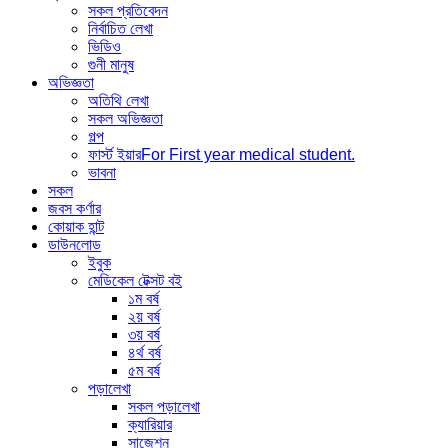
সকল প্রতিবেদন
নির্বাচিত লেখা
ভিডিও
গুনী মানুষ
অভিজ্ঞতা
অতিথি লেখা
সকল অভিজ্ঞতা
গল্প
ফার্স্ট ইয়ার
For First year medical student.
ভাবনা
সকল
জবস কর্ণার
কোয়াক হান্ট
ডাউনলোড
ইবুক
মেডিকেল টেক্সট বই
১ম বর্ষ
২য় বর্ষ
৩য় বর্ষ
৪র্থ বর্ষ
৫ম বর্ষ
পড়ালেখা
সকল পড়ালেখা
ক্যারিয়ার
সাজেশন