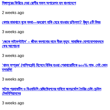
সিঙ্গাপুরের ফিরিয়ে দেয়া রোগীর সফল অপারেশন হল বাংলাদেশে
2 weeks ago
খেলার মাঝখানে বুকে ব্যথা—হৃদরোগ নাকি হেরে যাওয়ার দুশ্চিন্তা? খুঁজুন ৫টি বিষয়
3 weeks ago
‘জেকে লাইফস্টাইল’ – জীবন বদলানোর নামে নীরব মৃত্যু; সামাজিক যোগাযোগমাধ্যমে
ফের আলোচনা
3 weeks ago
‘খাদ্য সম্পূরক’ (সাপ্লিমেন্ট) হিসেবে বিক্রি হওয়া প্রোবায়োটিকে ৬০০% লাভ, নেই কোন
তদারকি!
3 weeks ago
অবৈধ প্র‍্যাকটিস ও বিএমডিসি রেজিষ্ট্রেশনের দাবিতে জনদুর্ভোগ তৈরির চেষ্টা ডেন্টাল
টেকনিশিয়ানদের
3 weeks ago