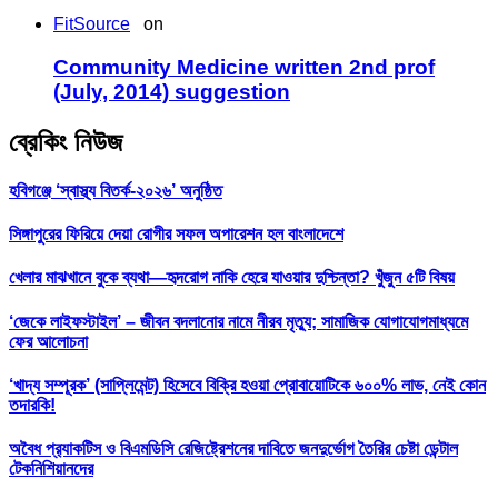
FitSource
on
Community Medicine written 2nd prof
(July, 2014) suggestion
ব্রেকিং নিউজ
হবিগঞ্জে ‘স্বাস্থ্য বিতর্ক-২০২৬’ অনুষ্ঠিত
সিঙ্গাপুরের ফিরিয়ে দেয়া রোগীর সফল অপারেশন হল বাংলাদেশে
খেলার মাঝখানে বুকে ব্যথা—হৃদরোগ নাকি হেরে যাওয়ার দুশ্চিন্তা? খুঁজুন ৫টি বিষয়
‘জেকে লাইফস্টাইল’ – জীবন বদলানোর নামে নীরব মৃত্যু; সামাজিক যোগাযোগমাধ্যমে
ফের আলোচনা
‘খাদ্য সম্পূরক’ (সাপ্লিমেন্ট) হিসেবে বিক্রি হওয়া প্রোবায়োটিকে ৬০০% লাভ, নেই কোন
তদারকি!
অবৈধ প্র‍্যাকটিস ও বিএমডিসি রেজিষ্ট্রেশনের দাবিতে জনদুর্ভোগ তৈরির চেষ্টা ডেন্টাল
টেকনিশিয়ানদের