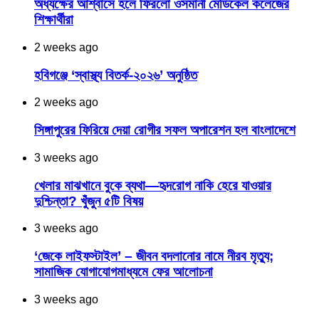
অধ্যক্ষের আশ্বাসে হলে ফিরলো ওসমানী মেডিকেল কলেজের
শিক্ষার্থীরা
2 weeks ago
হবিগঞ্জে ‘স্বাস্থ্য বিতর্ক-২০২৬’ অনুষ্ঠিত
2 weeks ago
সিঙ্গাপুরের ফিরিয়ে দেয়া রোগীর সফল অপারেশন হল বাংলাদেশে
3 weeks ago
খেলার মাঝখানে বুকে ব্যথা—হৃদরোগ নাকি হেরে যাওয়ার
দুশ্চিন্তা? খুঁজুন ৫টি বিষয়
3 weeks ago
‘জেকে লাইফস্টাইল’ – জীবন বদলানোর নামে নীরব মৃত্যু;
সামাজিক যোগাযোগমাধ্যমে ফের আলোচনা
3 weeks ago