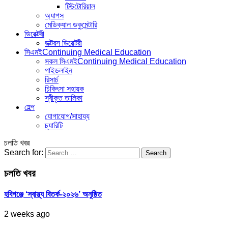
টিউটোরিয়াল
অ্যাপস
মেডিক্যাল ডকুমেন্টারি
ডিরেক্টরী
ডক্টরস ডিরেক্টরী
সিএমই
Continuing Medical Education
সকল সিএমই
Continuing Medical Education
গাইডলাইন
রিসার্চ
চিকিৎসা সহায়ক
স্বীকৃত তালিকা
হেল্প
যোগাযোগ/সাহায্য
চ্যারিটি
চলতি খবর
Search for:
চলতি খবর
হবিগঞ্জে ‘স্বাস্থ্য বিতর্ক-২০২৬’ অনুষ্ঠিত
2 weeks ago