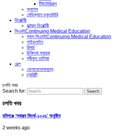
টিউটোরিয়াল
অ্যাপস
মেডিক্যাল ডকুমেন্টারি
ডিরেক্টরী
ডক্টরস ডিরেক্টরী
সিএমই
Continuing Medical Education
সকল সিএমই
Continuing Medical Education
গাইডলাইন
রিসার্চ
চিকিৎসা সহায়ক
স্বীকৃত তালিকা
হেল্প
যোগাযোগ/সাহায্য
চ্যারিটি
চলতি খবর
Search for:
চলতি খবর
হবিগঞ্জে ‘স্বাস্থ্য বিতর্ক-২০২৬’ অনুষ্ঠিত
2 weeks ago