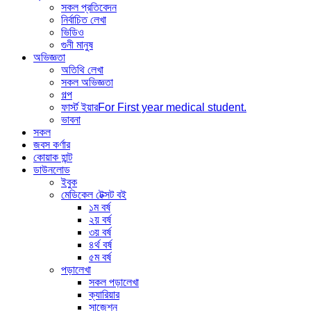
সকল প্রতিবেদন
নির্বাচিত লেখা
ভিডিও
গুনী মানুষ
অভিজ্ঞতা
অতিথি লেখা
সকল অভিজ্ঞতা
গল্প
ফার্স্ট ইয়ার
For First year medical student.
ভাবনা
সকল
জবস কর্ণার
কোয়াক হান্ট
ডাউনলোড
ইবুক
মেডিকেল টেক্সট বই
১ম বর্ষ
২য় বর্ষ
৩য় বর্ষ
৪র্থ বর্ষ
৫ম বর্ষ
পড়ালেখা
সকল পড়ালেখা
ক্যারিয়ার
সাজেশন