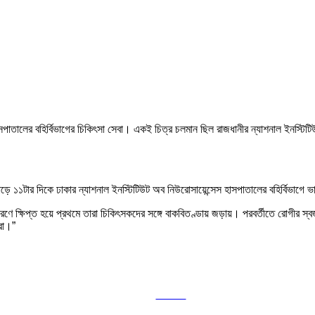
াসপাতালের বহির্বিভাগের চিকিৎসা সেবা। একই চিত্র চলমান ছিল রাজধানীর ন্যাশনাল ইনস্ট
সাড়ে ১১টার দিকে ঢাকার ন্যাশনাল ইনস্টিটিউট অব নিউরোসায়েন্সেস হাসপাতালের বহির্বিভাগে
ে ক্ষিপ্ত হয়ে প্রথমে তারা চিকিৎসকদের সঙ্গে বাকবিতণ্ডায় জড়ায়। পরবর্তীতে রোগীর স্বজ
রা।”
Tweet