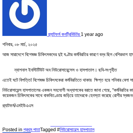
প্ল্যাটফর্ম কনট্রিবিউটর
1 year ago
শনিবার, ০৮ মার্চ, ২০২৫
আজ সারাদেশে বিশেষজ্ঞ চিকিৎসকদের দুই ঘণ্টার কর্মবিরতির কারণে বন্ধ ছিল বেশিরভাগ হ
ন্যাশনাল ইনস্টিটিউট অব নিউরোসায়েন্সেস ও হাসপাতাল। ছবি-সংগৃহীত
এতেই ঘটে বিপত্তি! বিশেষজ্ঞ চিকিৎসকেরা কর্মবিরতিতে থাকায় ক্ষিপ্ত হয়ে শনিবার বেলা 
নিউরোসায়েন্স হাসপাতালের একজন সহযোগী অধ্যাপকের বরাতে জানা গেছে, “কর্মবিরতির কারণ
কয়েকজন চিকিৎসকের সাথে বাকবিতণ্ডায় জড়িয়ে তাদেরকে হেনস্তা করেছে রোগীর স্বজন
প্ল্যাটফর্ম/এমইউএএস
Share on Facebook
Posted in
প্রথম পাতা
Tagged #
নিউরোসায়েন্স হাসপাতাল