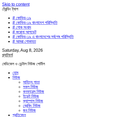
Skip to content
ট্রেন্ডিং ট্যাগ
# কোভিড-১৯
# কোভিড-১৯ বাংলাদেশ পরিস্থিতি
# শোক সংবাদ
# করোনা আপডেট
# কোভিড-১৯ এ বাংলাদেশের সর্বশেষ পরিস্থিতি
# আমরা শোকাহত
Saturday, Aug 8, 2026
প্ল্যাটফর্ম
মেডিকেল ও ডেন্টাল নিউজ পোর্টাল
হোম
নিউজ
সাহিত্য পাতা
সকল নিউজ
কনফারেন্স নিউজ
ইভেন্ট নিউজ
ক্যাম্পাস নিউজ
ব্রেকিং নিউজ
জব নিউজ
প্রতিবেদন