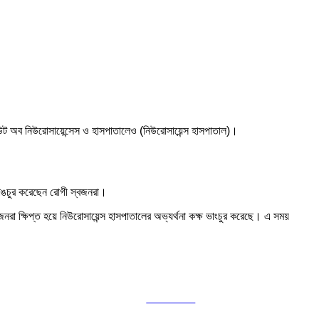
িটিউট অব নিউরোসায়েন্সেস ও হাসপাতালেও (নিউরোসায়েন্স হাসপাতাল)।
 ভাঙচুর করেছেন রোগী স্বজনরা।
নরা ক্ষিপ্ত হয়ে নিউরোসায়েন্স হাসপাতালের অভ্যর্থনা কক্ষ ভাংচুর করেছে। এ সময়
Follow us