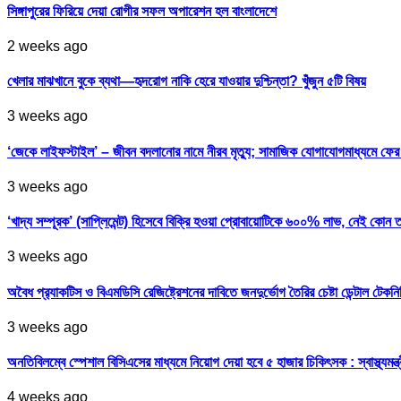
সিঙ্গাপুরের ফিরিয়ে দেয়া রোগীর সফল অপারেশন হল বাংলাদেশে
2 weeks ago
খেলার মাঝখানে বুকে ব্যথা—হৃদরোগ নাকি হেরে যাওয়ার দুশ্চিন্তা? খুঁজুন ৫টি বিষয়
3 weeks ago
‘জেকে লাইফস্টাইল’ – জীবন বদলানোর নামে নীরব মৃত্যু; সামাজিক যোগাযোগমাধ্যমে ফ
3 weeks ago
‘খাদ্য সম্পূরক’ (সাপ্লিমেন্ট) হিসেবে বিক্রি হওয়া প্রোবায়োটিকে ৬০০% লাভ, নেই কোন 
3 weeks ago
অবৈধ প্র‍্যাকটিস ও বিএমডিসি রেজিষ্ট্রেশনের দাবিতে জনদুর্ভোগ তৈরির চেষ্টা ডেন্টাল টেকন
3 weeks ago
অনতিবিলম্বে স্পেশাল বিসিএসের মাধ্যমে নিয়োগ দেয়া হবে ৫ হাজার চিকিৎসক : স্বাস্থ্যমন্ত্
4 weeks ago