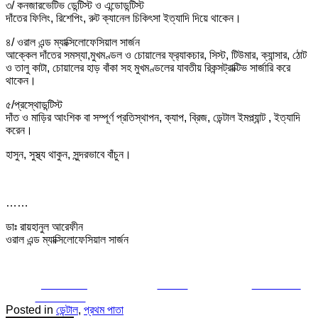
৩/ কনজারভেটিভ ডেন্টিস্ট ও এন্ডোডন্টিস্ট
দাঁতের ফিলিং, রিশেপিং, রুট ক্যানেল চিকিৎসা ইত্যাদি দিয়ে থাকেন।
৪/ ওরাল এন্ড ম্যাক্সিলোফেসিয়াল সার্জন
আক্কেল দাঁতের সমস্যা,মুখমণ্ডল ও চোয়ালের ফ্র‍্যাকচার, সিস্ট, টিউমার, ক্যান্সার, ঠোট
ও তালু কাটা, চোয়ালের হাড় বাঁকা সহ মুখমণ্ডলের যাবতীয় রিকন্সট্রাক্টিভ সার্জারি করে
থাকেন।
৫/প্রস্থোডন্টিস্ট
দাঁত ও মাড়ির আংশিক বা সম্পূর্ণ প্রতিস্থাপন, ক্যাপ, ব্রিজ, ডেন্টাল ইমপ্ল্যান্ট , ইত্যাদি
করেন।
হাসুন, সুস্থ্য থাকুন, সুন্দরভাবে বাঁচুন।
……
ডাঃ রায়হানুল আরেফীন
ওরাল এন্ড ম্যাক্সিলোফেসিয়াল সার্জন
Share on
Tweet
Follow us
Facebook
Posted in
ডেন্টাল
,
প্রথম পাতা