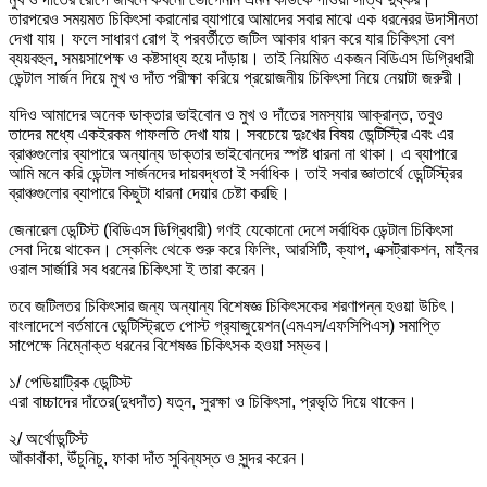
তারপরেও সময়মত চিকিৎসা করানোর ব্যাপারে আমাদের সবার মাঝে এক ধরনেরর উদাসীনতা
দেখা যায়। ফলে সাধারণ রোগ ই পরবর্তীতে জটিল আকার ধারন করে যার চিকিৎসা বেশ
ব্যয়বহুল, সময়সাপেক্ষ ও কষ্টসাধ্য হয়ে দাঁড়ায়। তাই নিয়মিত একজন বিডিএস ডিগ্রিধারী
ডেন্টাল সার্জন দিয়ে মুখ ও দাঁত পরীক্ষা করিয়ে প্রয়োজনীয় চিকিৎসা নিয়ে নেয়াটা জরুরী।
যদিও আমাদের অনেক ডাক্তার ভাইবোন ও মুখ ও দাঁতের সমস্যায় আক্রান্ত, তবুও
তাদের মধ্যে একইরকম গাফলতি দেখা যায়। সবচেয়ে দুঃখের বিষয় ডেন্টিস্ট্রি এবং এর
ব্রাঞ্চগুলোর ব্যাপারে অন্যান্য ডাক্তার ভাইবোনদের স্পষ্ট ধারনা না থাকা। এ ব্যাপারে
আমি মনে করি ডেন্টাল সার্জনদের দায়বদ্ধতা ই সর্বাধিক। তাই সবার জ্ঞাতার্থে ডেন্টিস্ট্রির
ব্রাঞ্চগুলোর ব্যাপারে কিছুটা ধারনা দেয়ার চেষ্টা করছি।
জেনারেল ডেন্টিস্ট (বিডিএস ডিগ্রিধারী) গণই যেকোনো দেশে সর্বাধিক ডেন্টাল চিকিৎসা
সেবা দিয়ে থাকেন। স্কেলিং থেকে শুরু করে ফিলিং, আরসিটি, ক্যাপ, এক্সট্রাকশন, মাইনর
ওরাল সার্জারি সব ধরনের চিকিৎসা ই তারা করেন।
তবে জটিলতর চিকিৎসার জন্য অন্যান্য বিশেষজ্ঞ চিকিৎসকের শরণাপন্ন হওয়া উচিৎ।
বাংলাদেশে বর্তমানে ডেন্টিস্ট্রিতে পোস্ট গ্র‍্যাজুয়েশন(এমএস/এফসিপিএস) সমাপ্তি
সাপেক্ষে নিম্নোক্ত ধরনের বিশেষজ্ঞ চিকিৎসক হওয়া সম্ভব।
১/ পেডিয়াট্রিক ডেন্টিস্ট
এরা বাচ্চাদের দাঁতের(দুধদাঁত) যত্ন, সুরক্ষা ও চিকিৎসা, প্রভৃতি দিয়ে থাকেন।
২/ অর্থোডন্টিস্ট
আঁকাবাঁকা, উঁচুনিচু, ফাকা দাঁত সুবিন্যস্ত ও সুন্দর করেন।