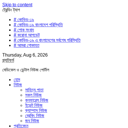
Skip to content
ট্রেন্ডিং ট্যাগ
# কোভিড-১৯
# কোভিড-১৯ বাংলাদেশ পরিস্থিতি
# শোক সংবাদ
# করোনা আপডেট
# কোভিড-১৯ এ বাংলাদেশের সর্বশেষ পরিস্থিতি
# আমরা শোকাহত
Thursday, Aug 6, 2026
প্ল্যাটফর্ম
মেডিকেল ও ডেন্টাল নিউজ পোর্টাল
হোম
নিউজ
সাহিত্য পাতা
সকল নিউজ
কনফারেন্স নিউজ
ইভেন্ট নিউজ
ক্যাম্পাস নিউজ
ব্রেকিং নিউজ
জব নিউজ
প্রতিবেদন