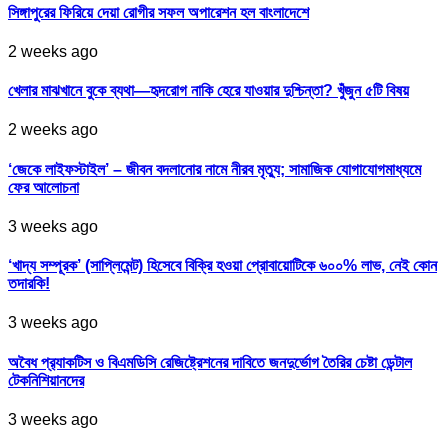
সিঙ্গাপুরের ফিরিয়ে দেয়া রোগীর সফল অপারেশন হল বাংলাদেশে
2 weeks ago
খেলার মাঝখানে বুকে ব্যথা—হৃদরোগ নাকি হেরে যাওয়ার দুশ্চিন্তা? খুঁজুন ৫টি বিষয়
2 weeks ago
‘জেকে লাইফস্টাইল’ – জীবন বদলানোর নামে নীরব মৃত্যু; সামাজিক যোগাযোগমাধ্যমে
ফের আলোচনা
3 weeks ago
‘খাদ্য সম্পূরক’ (সাপ্লিমেন্ট) হিসেবে বিক্রি হওয়া প্রোবায়োটিকে ৬০০% লাভ, নেই কোন
তদারকি!
3 weeks ago
অবৈধ প্র‍্যাকটিস ও বিএমডিসি রেজিষ্ট্রেশনের দাবিতে জনদুর্ভোগ তৈরির চেষ্টা ডেন্টাল
টেকনিশিয়ানদের
3 weeks ago