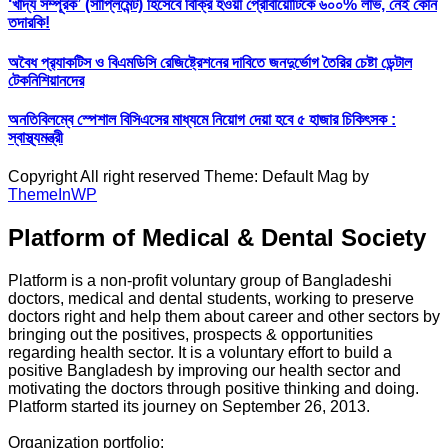
‘খাদ্য সম্পূরক’ (সাপ্লিমেন্ট) হিসেবে বিক্রি হওয়া প্রোবায়োটিকে ৬০০% লাভ, নেই কোন
তদারকি!
অবৈধ প্র‍্যাকটিস ও বিএমডিসি রেজিষ্ট্রেশনের দাবিতে জনদুর্ভোগ তৈরির চেষ্টা ডেন্টাল
টেকনিশিয়ানদের
অনতিবিলম্বে স্পেশাল বিসিএসের মাধ্যমে নিয়োগ দেয়া হবে ৫ হাজার চিকিৎসক :
স্বাস্থ্যমন্ত্রী
Copyright All right reserved Theme: Default Mag by
ThemeInWP
Platform of Medical & Dental Society
Platform is a non-profit voluntary group of Bangladeshi
doctors, medical and dental students, working to preserve
doctors right and help them about career and other sectors by
bringing out the positives, prospects & opportunities
regarding health sector. It is a voluntary effort to build a
positive Bangladesh by improving our health sector and
motivating the doctors through positive thinking and doing.
Platform started its journey on September 26, 2013.
Organization portfolio: