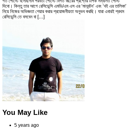
গত পোস্টে বলেছিলাম পরবর্তী পোস্টে বিগত বছরের প্রশ্নের টপিক সম্বলিত পোস্ট
দিবো। কিন্তু তার আগে রেসিডেন্সি এমডি/এম এস এর ‘মানবন্টন’ এবং ‘বই এর তালিকা’
নিয়ে নিজের অভিজ্ঞতা শেয়ার করার প্রয়োজনীয়তা অনুভব করছি। যারা এবারই প্রথম
রেসিডেন্সি তে বসবেন বা […]
You May Like
5 years ago