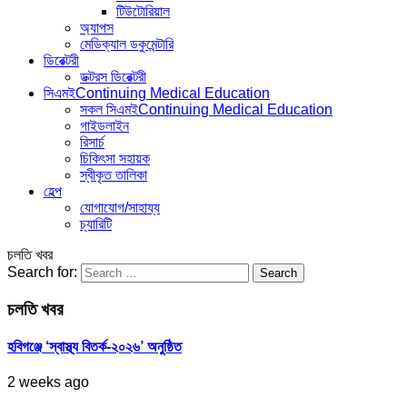
টিউটোরিয়াল
অ্যাপস
মেডিক্যাল ডকুমেন্টারি
ডিরেক্টরী
ডক্টরস ডিরেক্টরী
সিএমই
Continuing Medical Education
সকল সিএমই
Continuing Medical Education
গাইডলাইন
রিসার্চ
চিকিৎসা সহায়ক
স্বীকৃত তালিকা
হেল্প
যোগাযোগ/সাহায্য
চ্যারিটি
চলতি খবর
Search for:
চলতি খবর
হবিগঞ্জে ‘স্বাস্থ্য বিতর্ক-২০২৬’ অনুষ্ঠিত
2 weeks ago