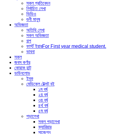
সকল প্রতিবেদন
নির্বাচিত লেখা
ভিডিও
গুনী মানুষ
অভিজ্ঞতা
অতিথি লেখা
সকল অভিজ্ঞতা
গল্প
ফার্স্ট ইয়ার
For First year medical student.
ভাবনা
সকল
জবস কর্ণার
কোয়াক হান্ট
ডাউনলোড
ইবুক
মেডিকেল টেক্সট বই
১ম বর্ষ
২য় বর্ষ
৩য় বর্ষ
৪র্থ বর্ষ
৫ম বর্ষ
পড়ালেখা
সকল পড়ালেখা
ক্যারিয়ার
সাজেশন