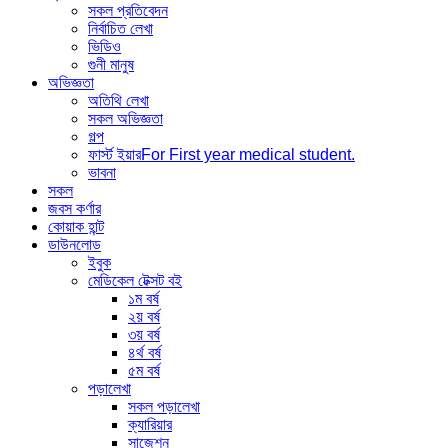
সকল প্রতিবেদন
নির্বাচিত লেখা
ভিডিও
গুনী মানুষ
অভিজ্ঞতা
অতিথি লেখা
সকল অভিজ্ঞতা
গল্প
ফার্স্ট ইয়ার
For First year medical student.
ভাবনা
সকল
জবস কর্ণার
কোয়াক হান্ট
ডাউনলোড
ইবুক
মেডিকেল টেক্সট বই
১ম বর্ষ
২য় বর্ষ
৩য় বর্ষ
৪র্থ বর্ষ
৫ম বর্ষ
পড়ালেখা
সকল পড়ালেখা
ক্যারিয়ার
সাজেশন