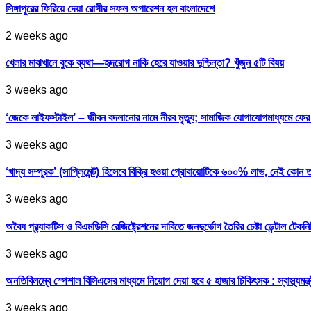
সিঙ্গাপুরের ফিরিয়ে দেয়া রোগীর সফল অপারেশন হল বাংলাদেশে
2 weeks ago
খেলার মাঝখানে বুকে ব্যথা—হৃদরোগ নাকি হেরে যাওয়ার দুশ্চিন্তা? খুঁজুন ৫টি বিষয়
3 weeks ago
‘জেকে লাইফস্টাইল’ – জীবন বদলানোর নামে নীরব মৃত্যু; সামাজিক যোগাযোগমাধ্যমে ফ
3 weeks ago
‘খাদ্য সম্পূরক’ (সাপ্লিমেন্ট) হিসেবে বিক্রি হওয়া প্রোবায়োটিকে ৬০০% লাভ, নেই কোন 
3 weeks ago
অবৈধ প্র‍্যাকটিস ও বিএমডিসি রেজিষ্ট্রেশনের দাবিতে জনদুর্ভোগ তৈরির চেষ্টা ডেন্টাল টেকন
3 weeks ago
অনতিবিলম্বে স্পেশাল বিসিএসের মাধ্যমে নিয়োগ দেয়া হবে ৫ হাজার চিকিৎসক : স্বাস্থ্যমন্ত্
3 weeks ago