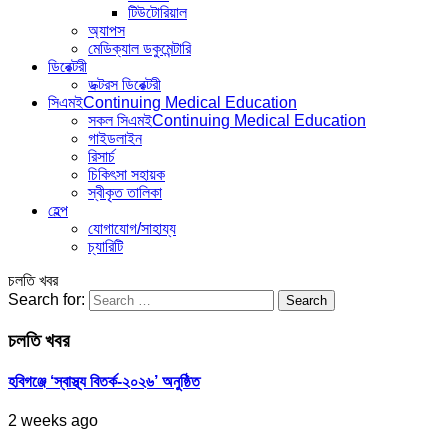
টিউটোরিয়াল
অ্যাপস
মেডিক্যাল ডকুমেন্টারি
ডিরেক্টরী
ডক্টরস ডিরেক্টরী
সিএমই
Continuing Medical Education
সকল সিএমই
Continuing Medical Education
গাইডলাইন
রিসার্চ
চিকিৎসা সহায়ক
স্বীকৃত তালিকা
হেল্প
যোগাযোগ/সাহায্য
চ্যারিটি
চলতি খবর
Search for:
চলতি খবর
হবিগঞ্জে ‘স্বাস্থ্য বিতর্ক-২০২৬’ অনুষ্ঠিত
2 weeks ago