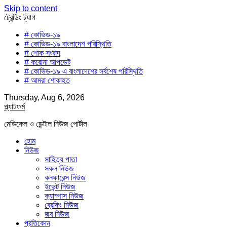
Skip to content
ট্রেন্ডিং ট্যাগ
# কোভিড-১৯
# কোভিড-১৯ বাংলাদেশ পরিস্থিতি
# শোক সংবাদ
# করোনা আপডেট
# কোভিড-১৯ এ বাংলাদেশের সর্বশেষ পরিস্থিতি
# আমরা শোকাহত
Thursday, Aug 6, 2026
প্ল্যাটফর্ম
মেডিকেল ও ডেন্টাল নিউজ পোর্টাল
হোম
নিউজ
সাহিত্য পাতা
সকল নিউজ
কনফারেন্স নিউজ
ইভেন্ট নিউজ
ক্যাম্পাস নিউজ
ব্রেকিং নিউজ
জব নিউজ
প্রতিবেদন