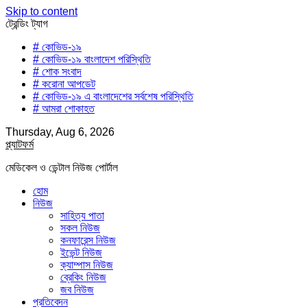
Skip to content
ট্রেন্ডিং ট্যাগ
# কোভিড-১৯
# কোভিড-১৯ বাংলাদেশ পরিস্থিতি
# শোক সংবাদ
# করোনা আপডেট
# কোভিড-১৯ এ বাংলাদেশের সর্বশেষ পরিস্থিতি
# আমরা শোকাহত
Thursday, Aug 6, 2026
প্ল্যাটফর্ম
মেডিকেল ও ডেন্টাল নিউজ পোর্টাল
হোম
নিউজ
সাহিত্য পাতা
সকল নিউজ
কনফারেন্স নিউজ
ইভেন্ট নিউজ
ক্যাম্পাস নিউজ
ব্রেকিং নিউজ
জব নিউজ
প্রতিবেদন