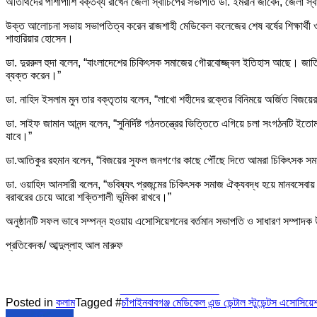
অতিথিদের পাশাপাশি বক্তব্য রাখেন জেলা স্বাচিপের সভাপতি ডা. ইমরান জাবেদ, জেলা স্বা
উক্ত আলোচনা সভায় সভাপতিত্ব করেন রাজশাহী মেডিকেল কলেজের শেষ বর্ষের শিক্ষার্থী ও 
শাহারিয়ার হোসেন।
ডা. দুররুল হুদা বলেন, “বাংলাদেশের চিকিৎসক সমাজের গৌরবোজ্জ্বল ইতিহাস আছে। জাতির
ব্যক্ত করেন।”
ডা. নাহিদ ইসলাম মুন তার বক্তৃতায় বলেন, “লাখো শহীদের রক্তের বিনিময়ে অর্জিত বিজয়ে
ডা. সাইফ জামান আনন্দ বলেন, “সুনির্দিষ্ট গঠনতন্ত্রের ভিত্তিতে এগিয়ে চলা সংগঠনটি ইতো
যাবে।”
ডা.আতিকুর রহমান বলেন, “বিজয়ের সুফল জনগণের কাছে পৌঁছে দিতে আমরা চিকিৎসক সম
ডা. ওয়াহিদ আনসারী বলেন, “ভবিষ্যৎ প্রজন্মের চিকিৎসক সমাজ ঐক্যবদ্ধ হয়ে মানবসেবায় ন
বরাবরের চেয়ে আরো শক্তিশালী ভূমিকা রাখবে।”
অনুষ্ঠানটি সফল ভাবে সম্পন্ন হওয়ায় এসোসিয়েশনের বর্তমান সভাপতি ও সাধারণ সম্পাদক উপস
প্রতিবেদক/ আব্দুল্লাহ আল মারুফ
Share on Facebook
Posted in
কলাম
Tagged #
চাঁপাইনবাবগঞ্জ মেডিকেল এন্ড ডেন্টাল স্টুডেন্টস এসোসিয়ে