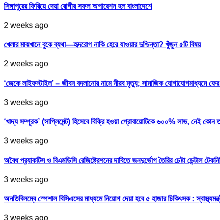
সিঙ্গাপুরের ফিরিয়ে দেয়া রোগীর সফল অপারেশন হল বাংলাদেশে
2 weeks ago
খেলার মাঝখানে বুকে ব্যথা—হৃদরোগ নাকি হেরে যাওয়ার দুশ্চিন্তা? খুঁজুন ৫টি বিষয়
2 weeks ago
‘জেকে লাইফস্টাইল’ – জীবন বদলানোর নামে নীরব মৃত্যু; সামাজিক যোগাযোগমাধ্যমে ফ
3 weeks ago
‘খাদ্য সম্পূরক’ (সাপ্লিমেন্ট) হিসেবে বিক্রি হওয়া প্রোবায়োটিকে ৬০০% লাভ, নেই কোন 
3 weeks ago
অবৈধ প্র‍্যাকটিস ও বিএমডিসি রেজিষ্ট্রেশনের দাবিতে জনদুর্ভোগ তৈরির চেষ্টা ডেন্টাল টেকন
3 weeks ago
অনতিবিলম্বে স্পেশাল বিসিএসের মাধ্যমে নিয়োগ দেয়া হবে ৫ হাজার চিকিৎসক : স্বাস্থ্যমন্ত্
3 weeks ago