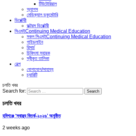
টিউটোরিয়াল
অ্যাপস
মেডিক্যাল ডকুমেন্টারি
ডিরেক্টরী
ডক্টরস ডিরেক্টরী
সিএমই
Continuing Medical Education
সকল সিএমই
Continuing Medical Education
গাইডলাইন
রিসার্চ
চিকিৎসা সহায়ক
স্বীকৃত তালিকা
হেল্প
যোগাযোগ/সাহায্য
চ্যারিটি
চলতি খবর
Search for:
চলতি খবর
হবিগঞ্জে ‘স্বাস্থ্য বিতর্ক-২০২৬’ অনুষ্ঠিত
2 weeks ago