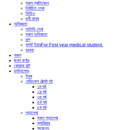
সকল প্রতিবেদন
নির্বাচিত লেখা
ভিডিও
গুনী মানুষ
অভিজ্ঞতা
অতিথি লেখা
সকল অভিজ্ঞতা
গল্প
ফার্স্ট ইয়ার
For First year medical student.
ভাবনা
সকল
জবস কর্ণার
কোয়াক হান্ট
ডাউনলোড
ইবুক
মেডিকেল টেক্সট বই
১ম বর্ষ
২য় বর্ষ
৩য় বর্ষ
৪র্থ বর্ষ
৫ম বর্ষ
পড়ালেখা
সকল পড়ালেখা
ক্যারিয়ার
সাজেশন