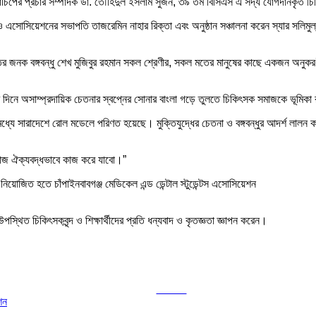
চিপের প্রচার সম্পাদক ডা. তৌহিদুল ইসলাম সুজন, ৩৯ তম বিসিএস এ সদ্য যোগদানকৃত চিকিৎসক
এসোসিয়েশনের সভাপতি তাজরেমিন নাহার রিক্তা এবং অনুষ্ঠান সঞ্চালনা করেন স্যার সলিমুল্
 জনক বঙ্গবন্ধু শেখ মুজিবুর রহমান সকল শ্রেণীর, সকল মতের মানুষের কাছে একজন অনুকরণ
র দিনে অসাম্প্রদায়িক চেতনার স্বপ্নের সোনার বাংলা গড়ে তুলতে চিকিৎসক সমাজকে ভূমিকা
মধ্যে সারাদেশে রোল মডেলে পরিণত হয়েছে। মুক্তিযুদ্ধের চেতনা ও বঙ্গবন্ধুর আদর্শ লালন কর
াজ ঐক্যবদ্ধভাবে কাজ করে যাবো।”
িয়োজিত হতে চাঁপাইনবাবগঞ্জ মেডিকেল এন্ড ডেন্টাল স্টুডেন্টস এসোসিয়েশন
্থিত চিকিৎসকবৃন্দ ও শিক্ষার্থীদের প্রতি ধন্যবাদ ও কৃতজ্ঞতা জ্ঞাপন করেন।
Tweet
শন