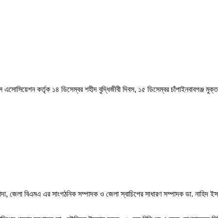
েন্টস এসোসিয়েশন কর্তৃক ১৪ ডিসেম্বর শহীদ বুদ্ধিজীবী দিবস, ১৫ ডিসেম্বর চাঁপাইনবাবগঞ্জ মু
 জেলা বিএমএ এর সাংগঠনিক সম্পাদক ও জেলা স্বাচিপের সাধারণ সম্পাদক ডা. নাহিদ ইসলা