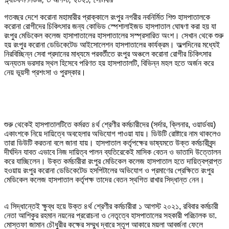
গতবছর দেশে করোনা মহামারীর প্রাক্কালে রংপুর নগরীর নবনির্মিত শিশু হাসপাতালকে
করোনা রোগীদের চিকিৎসার জন্য কোভিড স্পেশালাইজড হাসপাতাল ঘোষণা করা হয় যা
রংপুর মেডিকেল কলেজ হাসাপাতালের হাসপাতালের সস্প্রসারিত অংশ। সেখান থেকে শুরু
হয় রংপুর করোনা ডেডিকেটেড আইসোলেশন হাসপাতালের কার্যক্রম। অল্পদিনের মধ্যেই
নিরবিচ্ছিন্ন সেবা প্রদানের মাধ্যমে পরবর্তীতে রংপুর অঞ্চলে করোনা রোগীর চিকিৎসার
অন্যতম ভরসার স্থল হিসেবে পরিণত হয় হাসপাতালটি, বিভিন্ন মহল হতে অর্জন করে
নেয় ভূয়সী প্রশংসা ও পুরস্কার।
শুরু থেকেই হাসপাতালটিতে কর্মরত ৪র্থ শ্রেণীর কর্মচারীদের (সর্দার, ক্লিনার, ওয়ার্ডবয়)
একাংশকে নিয়ে দায়িত্বে অবহেলার অভিযোগ পাওয়া যায়। ডিউটি রোষ্টারে নাম থাকলেও
তারা ডিউটি করতনা বলে জানা যায়। হাসপাতাল কর্তৃপক্ষের ভাষ্যমতে উক্ত কর্মচারীবৃন্দ
দীর্ঘদিন যাবত এভাবে নিজ দায়িত্ব পালন ব্যতিরেকেই মাসিক বেতন ও ভাতাদি উত্তোলন
করে যাচ্ছিলেন। উক্ত কর্মচারীরা রংপুর মেডিকেল কলেজ হাসপাতাল হতে দায়িত্বপ্রাপ্ত
হওয়ায় রংপুর করোনা ডেডিকেটেড হসপিটালের অভিযোগ ও প্রমাণের প্রেক্ষিতে রংপুর
মেডিকেল কলেজ হাসপাতাল কর্তৃপক্ষ তাদের বেতন স্থগিত রাখার সিদ্ধান্ত নেন।
এ সিদ্ধান্তেই ক্ষুব্ধ হয়ে উক্ত ৪র্থ শ্রেণীর কর্মচারীরা ১ আগস্ট ২০২১, রবিবার কর্মচারী
নেতা আশিকুর রহমান নয়নের প্ররোচনা ও নেতৃত্বে হাসপাতালের সহকারী পরিচালক ডা.
মোস্তফা জামান চৌধুরীর কক্ষের সম্মুখ দ্বারে স্তূপ আকারে ময়লা আবর্জনা ফেলে