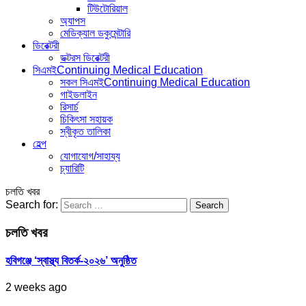
টিউটোরিয়াল
অ্যাপস
মেডিক্যাল ডকুমেন্টারি
ডিরেক্টরী
ডক্টরস ডিরেক্টরী
সিএমই
Continuing Medical Education
সকল সিএমই
Continuing Medical Education
গাইডলাইন
রিসার্চ
চিকিৎসা সহায়ক
স্বীকৃত তালিকা
হেল্প
যোগাযোগ/সাহায্য
চ্যারিটি
চলতি খবর
Search for:
চলতি খবর
হবিগঞ্জে ‘স্বাস্থ্য বিতর্ক-২০২৬’ অনুষ্ঠিত
2 weeks ago