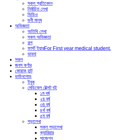
সকল প্রতিবেদন
নির্বাচিত লেখা
ভিডিও
গুনী মানুষ
অভিজ্ঞতা
অতিথি লেখা
সকল অভিজ্ঞতা
গল্প
ফার্স্ট ইয়ার
For First year medical student.
ভাবনা
সকল
জবস কর্ণার
কোয়াক হান্ট
ডাউনলোড
ইবুক
মেডিকেল টেক্সট বই
১ম বর্ষ
২য় বর্ষ
৩য় বর্ষ
৪র্থ বর্ষ
৫ম বর্ষ
পড়ালেখা
সকল পড়ালেখা
ক্যারিয়ার
সাজেশন