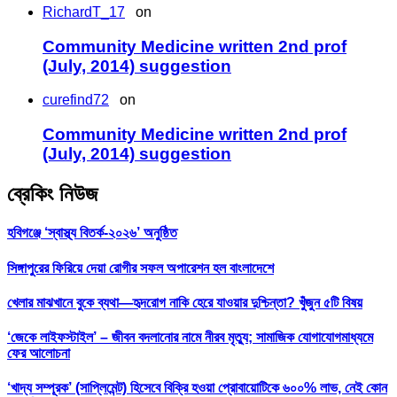
RichardT_17
on
Community Medicine written 2nd prof
(July, 2014) suggestion
curefind72
on
Community Medicine written 2nd prof
(July, 2014) suggestion
ব্রেকিং নিউজ
হবিগঞ্জে ‘স্বাস্থ্য বিতর্ক-২০২৬’ অনুষ্ঠিত
সিঙ্গাপুরের ফিরিয়ে দেয়া রোগীর সফল অপারেশন হল বাংলাদেশে
খেলার মাঝখানে বুকে ব্যথা—হৃদরোগ নাকি হেরে যাওয়ার দুশ্চিন্তা? খুঁজুন ৫টি বিষয়
‘জেকে লাইফস্টাইল’ – জীবন বদলানোর নামে নীরব মৃত্যু; সামাজিক যোগাযোগমাধ্যমে
ফের আলোচনা
‘খাদ্য সম্পূরক’ (সাপ্লিমেন্ট) হিসেবে বিক্রি হওয়া প্রোবায়োটিকে ৬০০% লাভ, নেই কোন