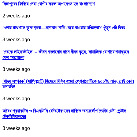
সিঙ্গাপুরের ফিরিয়ে দেয়া রোগীর সফল অপারেশন হল বাংলাদেশে
2 weeks ago
খেলার মাঝখানে বুকে ব্যথা—হৃদরোগ নাকি হেরে যাওয়ার দুশ্চিন্তা? খুঁজুন ৫টি বিষয়
3 weeks ago
‘জেকে লাইফস্টাইল’ – জীবন বদলানোর নামে নীরব মৃত্যু; সামাজিক যোগাযোগমাধ্যমে
ফের আলোচনা
3 weeks ago
‘খাদ্য সম্পূরক’ (সাপ্লিমেন্ট) হিসেবে বিক্রি হওয়া প্রোবায়োটিকে ৬০০% লাভ, নেই কোন
তদারকি!
3 weeks ago
অবৈধ প্র‍্যাকটিস ও বিএমডিসি রেজিষ্ট্রেশনের দাবিতে জনদুর্ভোগ তৈরির চেষ্টা ডেন্টাল
টেকনিশিয়ানদের
3 weeks ago