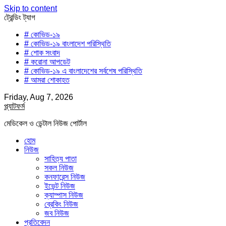
Skip to content
ট্রেন্ডিং ট্যাগ
# কোভিড-১৯
# কোভিড-১৯ বাংলাদেশ পরিস্থিতি
# শোক সংবাদ
# করোনা আপডেট
# কোভিড-১৯ এ বাংলাদেশের সর্বশেষ পরিস্থিতি
# আমরা শোকাহত
Friday, Aug 7, 2026
প্ল্যাটফর্ম
মেডিকেল ও ডেন্টাল নিউজ পোর্টাল
হোম
নিউজ
সাহিত্য পাতা
সকল নিউজ
কনফারেন্স নিউজ
ইভেন্ট নিউজ
ক্যাম্পাস নিউজ
ব্রেকিং নিউজ
জব নিউজ
প্রতিবেদন