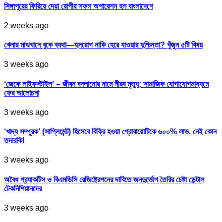
সিঙ্গাপুরের ফিরিয়ে দেয়া রোগীর সফল অপারেশন হল বাংলাদেশে
2 weeks ago
খেলার মাঝখানে বুকে ব্যথা—হৃদরোগ নাকি হেরে যাওয়ার দুশ্চিন্তা? খুঁজুন ৫টি বিষয়
3 weeks ago
‘জেকে লাইফস্টাইল’ – জীবন বদলানোর নামে নীরব মৃত্যু; সামাজিক যোগাযোগমাধ্যমে
ফের আলোচনা
3 weeks ago
‘খাদ্য সম্পূরক’ (সাপ্লিমেন্ট) হিসেবে বিক্রি হওয়া প্রোবায়োটিকে ৬০০% লাভ, নেই কোন
তদারকি!
3 weeks ago
অবৈধ প্র‍্যাকটিস ও বিএমডিসি রেজিষ্ট্রেশনের দাবিতে জনদুর্ভোগ তৈরির চেষ্টা ডেন্টাল
টেকনিশিয়ানদের
3 weeks ago