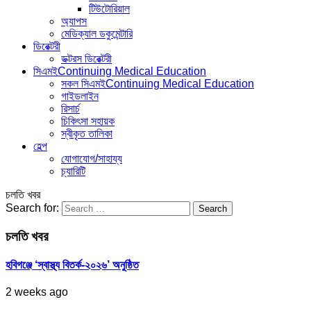
টিউটোরিয়াল
অ্যাপস
মেডিক্যাল ডকুমেন্টারি
ডিরেক্টরী
ডক্টরস ডিরেক্টরী
সিএমই
Continuing Medical Education
সকল সিএমই
Continuing Medical Education
গাইডলাইন
রিসার্চ
চিকিৎসা সহায়ক
স্বীকৃত তালিকা
হেল্প
যোগাযোগ/সাহায্য
চ্যারিটি
চলতি খবর
Search for:
চলতি খবর
হবিগঞ্জে ‘স্বাস্থ্য বিতর্ক-২০২৬’ অনুষ্ঠিত
2 weeks ago