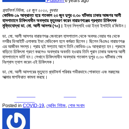
Platform
6 years ago
প্ল্যাটফর্ম নিউজ, ২৪ জুন ২০২০, বুধবার
কোভিড-১৯ আক্রান্ত হয়ে গতকাল ২৩ জুন দুপুর ৩.৩০ ঘটিকায় ঢাকার আজগর আলী
হাসপাতালে চিকিৎসাধীন অবস্থায় মৃত্যুবরণ করেন নারায়ণগঞ্জের প্রখ্যাত চিকিৎসক
মুক্তিযোদ্ধা ডা. মো. আলী আসগর (৭০)।
ইন্না লিল্লাহি ওয়া ইন্না ইলাইহি র’জিউন।
ডা. মো. আলী আসগর নারায়ণগঞ্জ জেনারেল হাসপাতাল থেকে অবসর নেয়ার পর থেকে
নগরীর ডিআইটি এলাকায় ইভা মেডিকেল হলে কর্মরত ছিলেন। ছিলেন বিএমএ নারায়ণগঞ্জ
এর আজীবন সদস্য। প্রায় দুই সপ্তাহ আগে তিনি কোভিড-১৯ আক্রান্ত হন। প্রথমে
বাড়িতে চিকিৎসা গ্রহণ করলেও অবস্থার অবনতি হওয়ায় তিনি পুরান ঢাকার অজগর আলী
হাসপাতালে ভর্তি হন। সেখানে চিকিৎসাধীন অবস্থায় গতকাল দুপুর ৩.৩০ ঘটিকায় শেষ
নিঃশ্বাস ত্যাগ করেন এই চিকিৎসক।
ডা. মো. আলী আসগরের মৃত্যুতে প্ল্যাটফর্ম পরিবার গভীরভাবে শোকাহত এবং মরহুমের
আত্মার মাগফিরাত কামনা করছে।
Share on
Tweet
Follow us
Facebook
Posted in
COVID-19
,
ব্রেকিং নিউজ
,
শোক সংবাদ