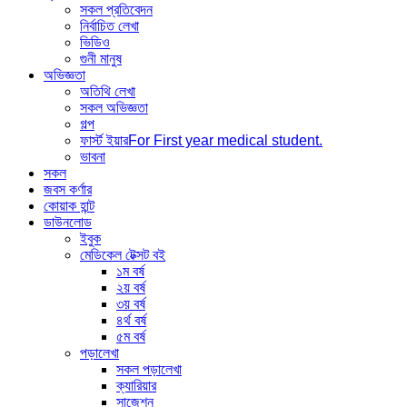
সকল প্রতিবেদন
নির্বাচিত লেখা
ভিডিও
গুনী মানুষ
অভিজ্ঞতা
অতিথি লেখা
সকল অভিজ্ঞতা
গল্প
ফার্স্ট ইয়ার
For First year medical student.
ভাবনা
সকল
জবস কর্ণার
কোয়াক হান্ট
ডাউনলোড
ইবুক
মেডিকেল টেক্সট বই
১ম বর্ষ
২য় বর্ষ
৩য় বর্ষ
৪র্থ বর্ষ
৫ম বর্ষ
পড়ালেখা
সকল পড়ালেখা
ক্যারিয়ার
সাজেশন