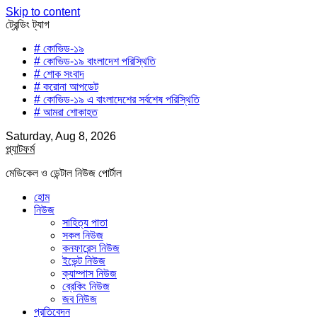
Skip to content
ট্রেন্ডিং ট্যাগ
# কোভিড-১৯
# কোভিড-১৯ বাংলাদেশ পরিস্থিতি
# শোক সংবাদ
# করোনা আপডেট
# কোভিড-১৯ এ বাংলাদেশের সর্বশেষ পরিস্থিতি
# আমরা শোকাহত
Saturday, Aug 8, 2026
প্ল্যাটফর্ম
মেডিকেল ও ডেন্টাল নিউজ পোর্টাল
হোম
নিউজ
সাহিত্য পাতা
সকল নিউজ
কনফারেন্স নিউজ
ইভেন্ট নিউজ
ক্যাম্পাস নিউজ
ব্রেকিং নিউজ
জব নিউজ
প্রতিবেদন