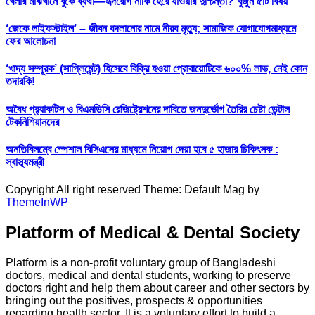
খেলার মাঝখানে বুকে ব্যথা—হৃদরোগ নাকি হেরে যাওয়ার দুশ্চিন্তা? খুঁজুন ৫টি বিষয়
‘জেকে লাইফস্টাইল’ – জীবন বদলানোর নামে নীরব মৃত্যু; সামাজিক যোগাযোগমাধ্যমে
ফের আলোচনা
‘খাদ্য সম্পূরক’ (সাপ্লিমেন্ট) হিসেবে বিক্রি হওয়া প্রোবায়োটিকে ৬০০% লাভ, নেই কোন
তদারকি!
অবৈধ প্র‍্যাকটিস ও বিএমডিসি রেজিষ্ট্রেশনের দাবিতে জনদুর্ভোগ তৈরির চেষ্টা ডেন্টাল
টেকনিশিয়ানদের
অনতিবিলম্বে স্পেশাল বিসিএসের মাধ্যমে নিয়োগ দেয়া হবে ৫ হাজার চিকিৎসক :
স্বাস্থ্যমন্ত্রী
Copyright All right reserved Theme: Default Mag by
ThemeInWP
Platform of Medical & Dental Society
Platform is a non-profit voluntary group of Bangladeshi
doctors, medical and dental students, working to preserve
doctors right and help them about career and other sectors by
bringing out the positives, prospects & opportunities
regarding health sector. It is a voluntary effort to build a