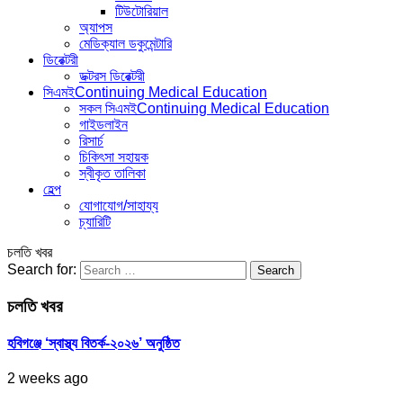
টিউটোরিয়াল
অ্যাপস
মেডিক্যাল ডকুমেন্টারি
ডিরেক্টরী
ডক্টরস ডিরেক্টরী
সিএমই
Continuing Medical Education
সকল সিএমই
Continuing Medical Education
গাইডলাইন
রিসার্চ
চিকিৎসা সহায়ক
স্বীকৃত তালিকা
হেল্প
যোগাযোগ/সাহায্য
চ্যারিটি
চলতি খবর
Search for:
চলতি খবর
হবিগঞ্জে ‘স্বাস্থ্য বিতর্ক-২০২৬’ অনুষ্ঠিত
2 weeks ago