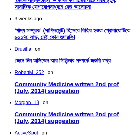
‘জেকে লাইফস্টাইল’ – জীবন বদলানোর নামে নীরব মৃত্যু;
সামাজিক যোগাযোগমাধ্যমে ফের আলোচনা
3 weeks ago
‘খাদ্য সম্পূরক’ (সাপ্লিমেন্ট) হিসেবে বিক্রি হওয়া প্রোবায়োটিকে
৬০০% লাভ, নেই কোন তদারকি!
Drusilla
on
জেনে নিন অক্সিজেন আর সিলিন্ডার সম্পর্কে জরুরি তথ্য
RobertM_252
on
Community Medicine written 2nd prof
(July, 2014) suggestion
Morgan_18
on
Community Medicine written 2nd prof
(July, 2014) suggestion
ActiveSpot
on