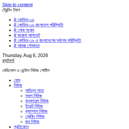
Skip to content
ট্রেন্ডিং ট্যাগ
# কোভিড-১৯
# কোভিড-১৯ বাংলাদেশ পরিস্থিতি
# শোক সংবাদ
# করোনা আপডেট
# কোভিড-১৯ এ বাংলাদেশের সর্বশেষ পরিস্থিতি
# আমরা শোকাহত
Thursday, Aug 6, 2026
প্ল্যাটফর্ম
মেডিকেল ও ডেন্টাল নিউজ পোর্টাল
হোম
নিউজ
সাহিত্য পাতা
সকল নিউজ
কনফারেন্স নিউজ
ইভেন্ট নিউজ
ক্যাম্পাস নিউজ
ব্রেকিং নিউজ
জব নিউজ
প্রতিবেদন