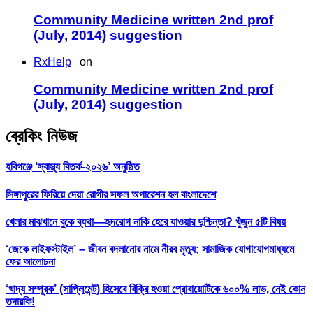
Community Medicine written 2nd prof
(July, 2014) suggestion
RxHelp
on
Community Medicine written 2nd prof
(July, 2014) suggestion
ব্রেকিং নিউজ
হবিগঞ্জে ‘স্বাস্থ্য বিতর্ক-২০২৬’ অনুষ্ঠিত
সিঙ্গাপুরের ফিরিয়ে দেয়া রোগীর সফল অপারেশন হল বাংলাদেশে
খেলার মাঝখানে বুকে ব্যথা—হৃদরোগ নাকি হেরে যাওয়ার দুশ্চিন্তা? খুঁজুন ৫টি বিষয়
‘জেকে লাইফস্টাইল’ – জীবন বদলানোর নামে নীরব মৃত্যু; সামাজিক যোগাযোগমাধ্যমে
ফের আলোচনা
‘খাদ্য সম্পূরক’ (সাপ্লিমেন্ট) হিসেবে বিক্রি হওয়া প্রোবায়োটিকে ৬০০% লাভ, নেই কোন
তদারকি!