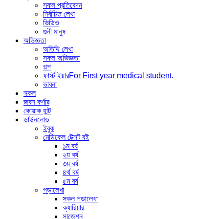
সকল প্রতিবেদন
নির্বাচিত লেখা
ভিডিও
গুনী মানুষ
অভিজ্ঞতা
অতিথি লেখা
সকল অভিজ্ঞতা
গল্প
ফার্স্ট ইয়ার
For First year medical student.
ভাবনা
সকল
জবস কর্ণার
কোয়াক হান্ট
ডাউনলোড
ইবুক
মেডিকেল টেক্সট বই
১ম বর্ষ
২য় বর্ষ
৩য় বর্ষ
৪র্থ বর্ষ
৫ম বর্ষ
পড়ালেখা
সকল পড়ালেখা
ক্যারিয়ার
সাজেশন