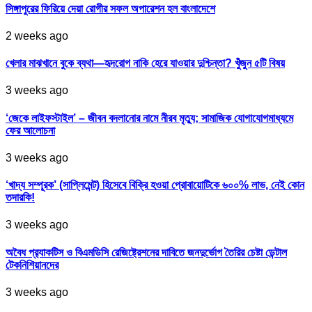
সিঙ্গাপুরের ফিরিয়ে দেয়া রোগীর সফল অপারেশন হল বাংলাদেশে
2 weeks ago
খেলার মাঝখানে বুকে ব্যথা—হৃদরোগ নাকি হেরে যাওয়ার দুশ্চিন্তা? খুঁজুন ৫টি বিষয়
3 weeks ago
‘জেকে লাইফস্টাইল’ – জীবন বদলানোর নামে নীরব মৃত্যু; সামাজিক যোগাযোগমাধ্যমে
ফের আলোচনা
3 weeks ago
‘খাদ্য সম্পূরক’ (সাপ্লিমেন্ট) হিসেবে বিক্রি হওয়া প্রোবায়োটিকে ৬০০% লাভ, নেই কোন
তদারকি!
3 weeks ago
অবৈধ প্র‍্যাকটিস ও বিএমডিসি রেজিষ্ট্রেশনের দাবিতে জনদুর্ভোগ তৈরির চেষ্টা ডেন্টাল
টেকনিশিয়ানদের
3 weeks ago