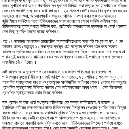
ভেঙে নতুন করে গড়া এবং কিছু ক্ষেত্রে কাঠামো বহাল রেখে সার্বিক ব্যবস্থাকে শক্তিশালী
করার সুপারিশ করা হবে। প্রাথমিক স্বাস্থ্যসেবা নিশ্চিত করা ছাড়াও সব হাসপাতালে সক্রিয়
রেফারেল পদ্ধতি চালু করার কথা বলা হবে। ২০ শতাংশ রোগীর জন্য বিনামূল্যে সব ধরনের
স্বাস্থ্যসেবা দেওয়া, অত্যাবশ্যকীয় ওষুধের তালিকা দ্বিগুণ করার প্রস্তাব থাকবে।
জুডিশিয়াল সার্ভিসের মতো চিকিৎসকদের জন্য বাংলাদেশ হেলথ সার্ভিস কমিশন গঠন,
চিকিৎসকদের ব্যবস্থাপত্র নিরীক্ষা করা, প্রাইভেট হাসপাতালের ব্যবস্থাপনা বোর্ড গঠনসহ
বেশ কিছু সুপারিশ করতে যাচ্ছে কমিশন।
গত ১৭ নভেম্বর বাংলাদেশ ডায়াবেটিক অ্যাসোসিয়েশনের সভাপতি অধ্যাপক ডা. এ কে
আজাদ খানের নেতৃত্বে ১২ সদস্যের স্বাস্থ্য খাত সংস্কার কমিশন গঠন করে সরকার।
কমিশনের প্রতিবেদন ৯০ দিনের মধ্যে জমা দেওয়ার কথা ছিল। তবে কাজ শেষ করতে না
পারায় দুই দফায় সময় বাড়িয়ে সরকার ৩০ এপ্রিলের মধ্যে এই প্রতিবেদন জমা দেওয়ার
সময়সীমা বেঁধে দিয়েছে।
এই কমিশনের অনুরোধে গত ফেব্রুয়ারিতে এক জরিপ পরিচালনা করে বাংলাদেশ
পরিসংখ্যান ব্যুরো (বিবিএস)। এই জরিপে জানা গেছে, ৯১ দশমিক ১ শতাংশ মানুষ চায়
প্রাথমিক স্বাস্থ্যসেবা পাওয়া বাধ্যতামূলক সাংবিধানিক অধিকার হোক। দেশের সব মানুষের
প্রাথমিক স্বাস্থ্যসেবা নিশ্চিতে সরকার যেন আইনগতভাবে বাধ্য থাকে। এসব বিবেচনায়
প্রাথমিক স্বাস্থ্যসেবায় জোর দিচ্ছে কমিশন।
নাম প্রকাশ না করা শর্তে সংস্কার কমিশনের এক সদস্য জানিয়েছেন, উপজেলা ও
ইউনিয়ন পর্যায়ের হাসপাতালগুলোতে চিকিৎসাসেবা বিনামূল্যে দেওয়ার সুপারিশ করার চিন্তা
করছে কমিশন। ওষুধ এবং অস্ত্রোপচার সুবিধাও মিলবে এসব হাসপাতালে। এ জন্য
চিকিৎসক ও স্বাস্থ্যকর্মী সারাদেশে হাসপাতালগুলোতে পাঠাতে হবে। এসব প্রতিষ্ঠানের
সক্ষমতা বাড়াতে সরকারি বরাদ্দ বৃদ্ধি করতে হবে। চিকিৎসকদের উপজেলা পর্যায়ে রাখতে
বিশেষ ব্যবস্থাপনা প্রয়োজন হবে। সেই সঙ্গে তদারকি জোরদার করতে হবে। এসব