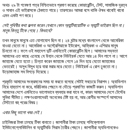
অথচ ২৯ টা গবেষণা পত্র নিশ্চিতভাবে প্রমাণ করেছে কোয়ারেন্টিন, টেস্ট, সামাজিক দূরত্ব
ও সাবান এই ভাইরাসকে ঠেকাতে পারে। তারপরেও আমরা বসে থাকি ঔষধ খাবোই খাবো
এমন একটা পণ করে।
সেই পৃথিবীর কথা কল্পনা করেন যেখানে কোন অ্যান্টিবায়োটিক ও অ্যান্টি ভাইরাল ছিল না।
মানুষ কিন্তু টিকে গেছে। কিভাবে?
তখন মানুষে মানুষে এত যোগাযোগ ছিল না। ২৪ ঘন্টার মধ্যে বাংলাদেশ থেকে আমেরিকা
যাওয়া যেতো না। আমেরিকা ও অস্ট্রেলিয়াকে ইউরোপ, আফ্রিকা ও এশিয়ার মানুষ
চিনতো না। ফলে ওই মহাদেশ দুটি এমনিতেই কোয়ারেন্টিন ছিল। আমাদের সভ্যতা
আমাদের এত কাছে এনেছে যে উহান থেকে নিউইয়র্ক যেতে আর ১৪ দিন লাগে না। আগে
জাহাজে যেতে হতো। চিন্তা করেন জাহাজে গেলে ১৪ দিন হয়ে যেতো জাহাজের
ভেতরেই। অসুখ বিসুখ হয়ে যারা মরার মরে যেতো। নিউইয়র্ক এ রোগ ঢুকতো না।
উড়োজাহাজ সব বিগড়ে দিয়েছে।
প্রকৃতি আমাদের সংক্রমনের সময় যা করতে বলেছে সেটাই সবচেয়ে নিরাপদ। অ্যাভিগান
নিয়ে হাহুতাশ না করে, মরিচিকার পেছনে না দৌড়ে প্রমাণিত কাজটি করুন। অ্যাভিগান
আমাদের দেশে এমনিতেও ভালোভাবে ব্যবহার করা যাবে না, কারন আমাদের দেশে টেস্টের
সুবিধা সীমিত। লক্ষণওয়ালাদেরই অনেকের টেষ্ট হয় না, আর রোগীর সংস্পর্শে আসাদের
টেস্টতো বহু পরের বিষয়।
এবার কিছু ভালো খবর দেই।
চাইনিজরা টাকা ঢালছে টিকা বানাতে। জাপানীরা টাকা ঢালছে পলিক্লোনাল
ইমিউনোগ্লোবিউলিন বা অ্যান্টিবডি সিরাম তৈরীর পেছনে। জাপানীরা অ্যভিগানকেও