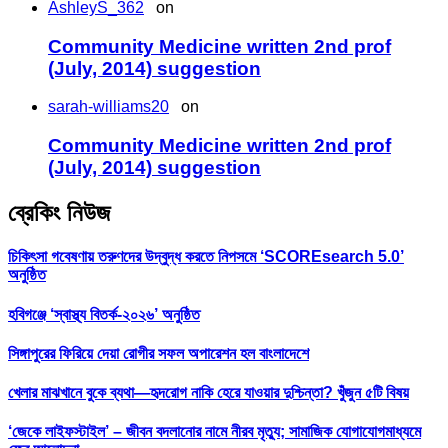
AshleyS_362
on
Community Medicine written 2nd prof
(July, 2014) suggestion
sarah-williams20
on
Community Medicine written 2nd prof
(July, 2014) suggestion
ব্রেকিং নিউজ
চিকিৎসা গবেষণায় তরুণদের উদ্বুদ্ধ করতে নিপসমে ‘SCOREsearch 5.0’
অনুষ্ঠিত
হবিগঞ্জে ‘স্বাস্থ্য বিতর্ক-২০২৬’ অনুষ্ঠিত
সিঙ্গাপুরের ফিরিয়ে দেয়া রোগীর সফল অপারেশন হল বাংলাদেশে
খেলার মাঝখানে বুকে ব্যথা—হৃদরোগ নাকি হেরে যাওয়ার দুশ্চিন্তা? খুঁজুন ৫টি বিষয়
‘জেকে লাইফস্টাইল’ – জীবন বদলানোর নামে নীরব মৃত্যু; সামাজিক যোগাযোগমাধ্যমে