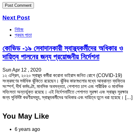
Next Post
নিউজ
প্রথম পাতা
কোভিড -১৯ সেবাদানকারী স্বাস্থ্যকর্মীদের অধিকার ও
দায়িত্ব পালনের জন্য প্রয়োজনীয় নির্দেশনা
Sun Apr 12 , 2020
১২ এপ্রিল, ২০২০ স্বাস্থ্য কর্মীরা করোনা ভাইরাস জনিত রোগে (COVID-19)
সংক্রমণের সর্বাধিক ঝুঁকিতে রয়েছেন। ঝুঁকির কারণগুলোর মধ্যে আক্রান্ত ব্যক্তির
সংস্পর্শ, দীর্ঘ কর্মঘণ্টা, মানসিক অবসন্নতা, পেশাগত চাপ এবং শারীরিক ও মানসিক
সহিংসতা অন্তর্ভুক্ত রয়েছে। এই নির্দেশনাটিতে পেশাগত সুরক্ষা এবং স্বাস্থ্য সুরক্ষার
জন্য সুনির্দিষ্ট করণীয়সমূূহ, স্বাস্থ্যকর্মীদের অধিকার এবং দায়িত্ব তুলে ধরা হয়েছে। […]
You May Like
6 years ago