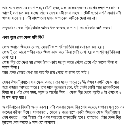
তার মানে হলো যে দেশে প্রচুর টেস্ট হচ্ছে এবং আক্রান্তদের রোগের লক্ষ্মণ প্রকাশের
আগেই সনাক্ত করা যাচ্ছে তাদের বেলায় এটা দেয়া সহজ। টেস্ট ছাড়া এমনি এমনি এটা
খাওয়া যাবে না। এটা হাসপাতাল ছাড়া জাপানেও কাউকে দেয়া হয় না।
নতুনভাবে ফেজ থ্রি ট্রায়াল আবার শুরু করেছে জাপান। আমেরিকাও এটা করবে।
এবার বুঝে নেন ফেজ গুলি কি?
ফেজ ওয়ানে ঔষধের ডোজ, সেফটি ও পার্শ্ব প্রতিক্রিয়া সনাক্ত করা হয়।
ফেজ টু তে আরো গভীর ভাবে ঔষধ কাজ করে কিনা সেটা দেখা হয় ও পার্শ্ব প্রতিক্রিয়া
দেখা হয়।
ফেজ থ্রি তে দেখা হয় যেসব ঔষধ এরই মধ্যে আছে সেটার চেয়ে এটা ভালো কিনা বা
সমান কিনা।
আর ফেজ ফোরে দেখা হয় আর কি রয়ে গেছে যা জানা হয় নাই।
যেসব ঔষধ ট্রায়ালে যায় ফেজ ওয়ানে তার মধ্যে মাত্র ১৪% ঔষধ সবগুলি ফেজ পার
হয়ে বাজারে আসতে পারে। তার মানে বুঝেছেন তো, দুই চারটা রোগী আর দুয়েকদিনের
বিষয় না। এটা বেশ সময়, শ্রম ও অর্থের বিষয়। ফেজ থ্রি থেকে প্রতি ৫ টা ঔষধের ২
টা বাদ পড়ে যায়।
অ্যাভিগানের বিষয়টা অন্য রকম। এটা একবার ফেজ থ্রি শেষ করেছে সাধারন ফ্লু তে এর
কাজের পরীক্ষা দিয়ে। সাধারনত ১ থেকে ৪ বছর লাগে একটা ঔষধের ফেজ থ্রি ট্রায়াল
শেষ করতে। ধরে নিলাম এটা এবার সবচেয়ে তাড়াতাড়ি হবে। তাহলেও এটার ফেজ থ্রি
ট্রায়াল শেষ করতে ৬ মাস তো লাগবেই।