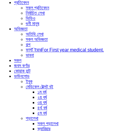
প্রতিবেদন
সকল প্রতিবেদন
নির্বাচিত লেখা
ভিডিও
গুনী মানুষ
অভিজ্ঞতা
অতিথি লেখা
সকল অভিজ্ঞতা
গল্প
ফার্স্ট ইয়ার
For First year medical student.
ভাবনা
সকল
জবস কর্ণার
কোয়াক হান্ট
ডাউনলোড
ইবুক
মেডিকেল টেক্সট বই
১ম বর্ষ
২য় বর্ষ
৩য় বর্ষ
৪র্থ বর্ষ
৫ম বর্ষ
পড়ালেখা
সকল পড়ালেখা
ক্যারিয়ার