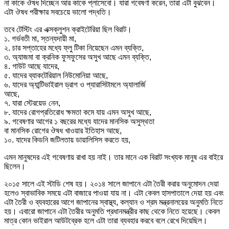
না কাকে ঔষধ দিচ্ছেন আর কাকে প্লাসেবো। যারা গবেষণা করেন, তারা এটা বুঝবেন।
এটা ঔষধ পরীক্ষার সবচেয়ে ভালো পদ্ধতি।
তবে টেস্টিং এর এক্সক্লুশন ক্রাইটেরিয়া ছিল বিরাট।
১. গর্ভবতী মা, স্তন্যদায়ী মা,
২. চার সপ্তাহের মধ্যে ফ্লু টিকা নিয়েছেন এমন ব্যক্তি,
৩. অ্যাজমা বা ক্রনিক ফুসফুসের অসুখ আছে এমন ব্যক্তি,
৪. গাউট আছে যাদের,
৫. যাদের ব্যাকটেরিয়াল নিউমোনিয়া আছে,
৬. যাদের অ্যান্টিভাইরাল ড্রাগ ও প্যারাসিটামলে অ্যালার্জি
আছে,
৭. যারা স্টেরয়েড নেন,
৮. যাদের রোগপ্রতিরোধ ক্ষমতা কমে যায় এমন অসুখ আছে,
৯. গবেষণার আগের ১ বছরের মধ্যে যাদের মানসিক অসুস্থতা
বা মানসিক রোগের ঔষধ খাওয়ার ইতিহাস আছে,
১০. যাদের কিডনি জটিলতায় ডায়ালিসিস করতে হয়,
এমন মানুষদের এই গবেষণায় রাখা হয় নাই। তার মানে এক বিরাট সংখ্যক মানুষ এর বাইরে
ছিলেন।
২০১৫ সালে এই স্টাডি শেষ হয়। ২০১৪ সালে জাপানে এটা তৈরী করার অনুমোদন দেয়া
হলেও স্বাভাবিক সময়ে এটা বাজারে পাওয়া যায় না। এটা কেবল হাসপাতালে দেয়া হয় এবং
এটা তৈরী ও ব্যবহারের আগে জাপানের স্বাস্থ্য, কল্যান ও শ্রম মন্ত্রনালয়ের অনুমতি নিতে
হয়। এবারো জাপানে এটা তৈরীর অনুমতি প্রধানমন্ত্রীর কাছ থেকে নিতে হয়েছে। কেবল
মাত্র কোন ভাইরাল আউটব্রেক হলে এটা তারা ব্যবহার করবে বলে রেখে দিয়েছিল।