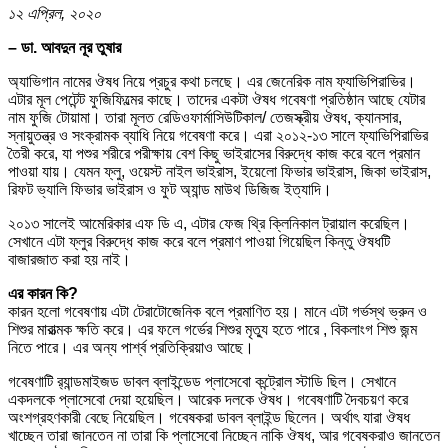
১২ এপ্রিল, ২০২০
– ডা. আবদুন নূর তুষার
অ্যাভিগান নামের ঔষধ নিয়ে প্রচুর কথা চলছে। এর জেনেরিক নাম ফ্যাভিপিরাভির।
এটার মূল পেটেন্ট ফুজিফিল্মের কাছে। তাদের একটা ঔষধ গবেষণা প্রতিষ্ঠান আছে যেটার
নাম ফুজি টোয়ামা। তারা মূলত রেডিওফার্মাসিউটিকাল/ তেজস্ক্রীয় ঔষধ, ক্যানসার,
স্নায়ুতন্ত্র ও সংক্রামক ব্যাধি নিয়ে গবেষণা করে। এরা ২০১২-১৩ সালে ফ্যাভিপিরাভির
তৈরী করে, যা পশুর শরীরে পরীক্ষায় বেশ কিছু ভাইরাসের বিরুদ্ধে কাজ করে বলে প্রমান
পাওয়া যায়। যেমন ফ্লু, ওয়েস্ট নাইল ভাইরাস, ইয়েলো ফিভার ভাইরাস, জিকা ভাইরাস,
রিফট ভ্যালি ফিভার ভাইরাস ও ফুট অ্যান্ড মাউথ ডিজিজ ইত্যাদি।
২০১৩ সালেই আমেরিকার এফ ডি এ, এটার ফেজ থ্রি ক্লিনিকাল ট্রায়াল করেছিল।
সেখানে এটা ফ্লুর বিরুদ্ধে কাজ করে বলে প্রমাণ পাওয়া গিয়েছিল কিন্তু ঔষধটি
বাজারজাত করা হয় নাই।
এর কারন কি?
কারন হলো গবেষণায় এটা টেরাটোজেনিক বলে প্রমাণিত হয়। মানে এটা গর্ভস্থ ভ্রুন ও
শিশুর মারাত্মক ক্ষতি করে। এর ফলে গর্ভের শিশুর মৃত্যু হতে পারে , বিকলাংগ শিশু জন্ম
নিতে পারে। এর অন্য পার্শ্ব প্রতিক্রিয়াও আছে।
গবেষণাটি র‌্যান্ডমাইজড ডাবল ব্লাইন্ডেড প্লাসেবো কন্ট্রোল স্টাডি ছিল। সেখানে
একদলকে প্লাসেবো দেয়া হয়েছিল। আরেক দলকে ঔষধ। গবেষণাটি দৈবচয়ণ করে
অংশগ্রহণকারী বেছে নিয়েছিল। গবেষকরা ডাবল ব্লাইন্ড ছিলেন। অর্থাৎ যারা ঔষধ
খাচ্ছেন তারা জানতেন না তারা কি প্লাসেবো নিচ্ছেন নাকি ঔষধ, আর গবেষকরাও জানতেন