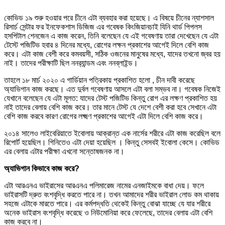
কোভিড ১৯ শুরু হওয়ার পরে চীনে এটা ব্যবহার করা হয়েছে। এ বিষয়ে চীনের ন্যাশসাল
রিসার্চ সেন্টার ফর ইনফেকশাস ডিজিজ এর গবেষক কিংজিয়ানচাই যিনি থার্ড পিপলস
হসপিটাল শেনজেন এ কাজ করেন, তিনি বলেছেন যে এই গবেষণায় তারা দেখেছেন যে এটা
টেস্টে পজিটিভ হবার ৪ দিনের মধ্যে, রোগের লক্ষন প্রকাশের আগেই দিলে বেশি কাজ
করে। এটা কাজ বেশী করে কমবয়সী, সঠিক ওজনের মানুষের মধ্যে, যাদের তখনো জ্বর হয়
নাই। তাদের পরীক্ষাটি ছিল ননর‌্যান্ডম এবং ননব্লাইন্ড।
তাহলে ১৮ মার্চ ২০২০ এ গার্ডিয়ান পত্রিকায় প্রকাশিত হলো , চীন দাবী করেছে
অ্যাভিগান কাজ করছে। এত দুর্বল গবেষণায় আসলে এটা বলা সম্ভব না। গবেষক নিজেই
যেখানে বলেছেন যে এটা মূলত: যাদের টেস্ট পজিটিভ কিন্তু রোগ এর লক্ষণ প্রকাশিত হয়
নাই তাদের বেলায় বেশি কাজ করে। তার মানে টেস্ট যে দেশে বেশী করা হবে সেখানে এটা
বেশি কাজ করবে কারণ রোগের লক্ষ্মণ প্রকাশের আগেই এটা দিলে বেশি কাজ করে।
২০১৪ সালেও লাইবেরিয়াতে ইবোলায় আক্রান্ত এক নার্সের শরীরে এটা কাজ করেছিল বলে
রিপোর্ট হয়েছিল। গিনিতেও এটা দেয়া হয়েছিল । কিন্তু সেসবই ইবোলা কেসে। কোভিড
এর বেলায় এটার পরীক্ষা এখনো সন্তোষজনক না।
অ্যাভিগান কিভাবে কাজ করে?
এটা আরএনএ ভাইরাসের আরএনএ পলিমারেজ নামের এনজাইমকে বাধা দেয়। ফলে
ভাইরাসটি দ্রুত বংশবৃদ্ধি করতে পারে না। তখন আমাদের শরীর ভাইরাল লোড কম থাকায়
সহজে এটাকে মারতে পারে। এর কর্মপদ্ধতি থেকেই কিন্তু বোঝা যাচ্ছে যে যার শরীরে
অনেক ভাইরাস বংশবৃদ্ধি করেছে ও নিউমোনিয়া করে ফেলেছে, তাদের বেলায় এটা বেশি
কাজ করবে না।