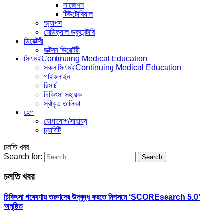
সাজেশন
টিউটোরিয়াল
অ্যাপস
মেডিক্যাল ডকুমেন্টারি
ডিরেক্টরী
ডক্টরস ডিরেক্টরী
সিএমই
Continuing Medical Education
সকল সিএমই
Continuing Medical Education
গাইডলাইন
রিসার্চ
চিকিৎসা সহায়ক
স্বীকৃত তালিকা
হেল্প
যোগাযোগ/সাহায্য
চ্যারিটি
চলতি খবর
Search for:
চলতি খবর
চিকিৎসা গবেষণায় তরুণদের উদ্বুদ্ধ করতে নিপসমে ‘SCOREsearch 5.0’
অনুষ্ঠিত