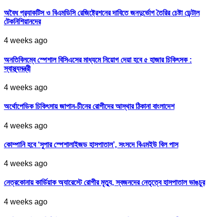
অবৈধ প্র‍্যাকটিস ও বিএমডিসি রেজিষ্ট্রেশনের দাবিতে জনদুর্ভোগ তৈরির চেষ্টা ডেন্টাল
টেকনিশিয়ানদের
4 weeks ago
অনতিবিলম্বে স্পেশাল বিসিএসের মাধ্যমে নিয়োগ দেয়া হবে ৫ হাজার চিকিৎসক :
স্বাস্থ্যমন্ত্রী
4 weeks ago
অর্থোপেডিক চিকিৎসায় জাপান-চীনের রোগীদের আস্থার ঠিকানা বাংলাদেশ
4 weeks ago
কোম্পানি হবে ‘সুপার স্পেশালাইজড হাসপাতাল’, সংসদে বিএমইউ বিল পাস
4 weeks ago
নেত্রকোনায় কার্ডিয়াক অ্যারেস্টে রোগীর মৃত্যু, স্বজনদের নেতৃত্বে হাসপাতাল ভাঙচুর
4 weeks ago