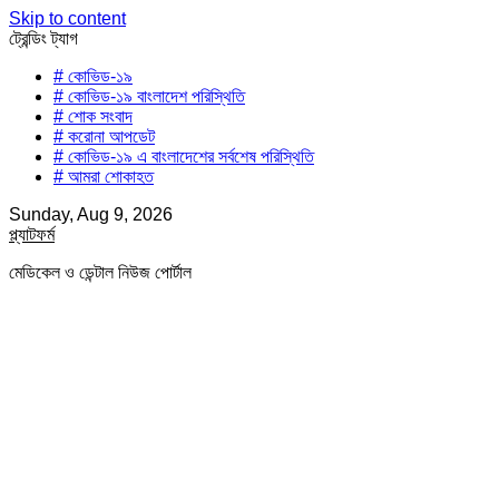
Skip to content
ট্রেন্ডিং ট্যাগ
# কোভিড-১৯
# কোভিড-১৯ বাংলাদেশ পরিস্থিতি
# শোক সংবাদ
# করোনা আপডেট
# কোভিড-১৯ এ বাংলাদেশের সর্বশেষ পরিস্থিতি
# আমরা শোকাহত
Sunday, Aug 9, 2026
প্ল্যাটফর্ম
মেডিকেল ও ডেন্টাল নিউজ পোর্টাল