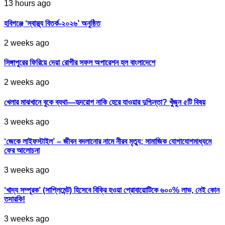
13 hours ago
হবিগঞ্জে ‘স্বাস্থ্য বিতর্ক-২০২৬’ অনুষ্ঠিত
2 weeks ago
সিঙ্গাপুরের ফিরিয়ে দেয়া রোগীর সফল অপারেশন হল বাংলাদেশে
2 weeks ago
খেলার মাঝখানে বুকে ব্যথা—হৃদরোগ নাকি হেরে যাওয়ার দুশ্চিন্তা? খুঁজুন ৫টি বিষয়
3 weeks ago
‘জেকে লাইফস্টাইল’ – জীবন বদলানোর নামে নীরব মৃত্যু; সামাজিক যোগাযোগমাধ্যমে
ফের আলোচনা
3 weeks ago
‘খাদ্য সম্পূরক’ (সাপ্লিমেন্ট) হিসেবে বিক্রি হওয়া প্রোবায়োটিকে ৬০০% লাভ, নেই কোন
তদারকি!
3 weeks ago