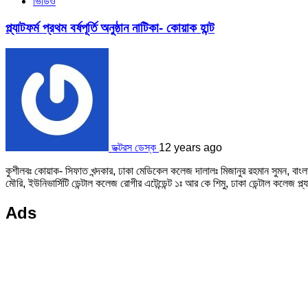
ভিডিও
প্ল্যাটফর্ম প্রথম বর্ষপূর্তি অনুষ্ঠান নাটিকা- কোয়াক হান্ট
ডক্টরস ডেস্ক
12 years ago
কুশীলবঃ কোয়াক- সিফাত খন্দকার, ঢাকা মেডিকেল কলেজ দালালঃ মিজানুর রহমান সুমন, বাং
মৌরি, ইউনিভার্সিটি ডেন্টাল কলেজ রোগীর এটেন্ডেন্ট ১ঃ আর কে শিমু, ঢাকা ডেন্টাল কলেজ প্ল্
Ads