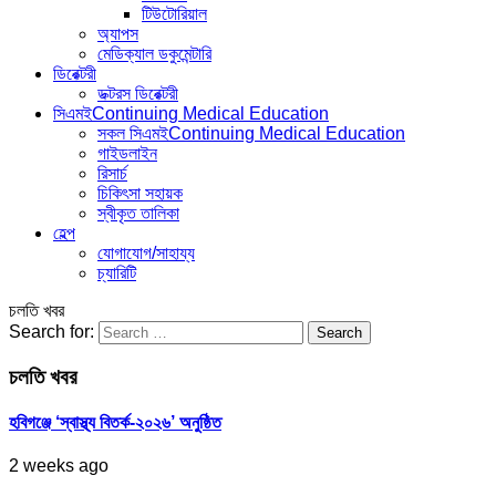
টিউটোরিয়াল
অ্যাপস
মেডিক্যাল ডকুমেন্টারি
ডিরেক্টরী
ডক্টরস ডিরেক্টরী
সিএমই
Continuing Medical Education
সকল সিএমই
Continuing Medical Education
গাইডলাইন
রিসার্চ
চিকিৎসা সহায়ক
স্বীকৃত তালিকা
হেল্প
যোগাযোগ/সাহায্য
চ্যারিটি
চলতি খবর
Search for:
চলতি খবর
হবিগঞ্জে ‘স্বাস্থ্য বিতর্ক-২০২৬’ অনুষ্ঠিত
2 weeks ago