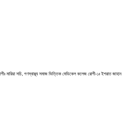
গীঃ মারিয়া সচি, গণস্বাস্থ্য সমাজ ভিত্তিক মেডিকেল কলেজ রোগী-১ঃ ইশরাত জাহান