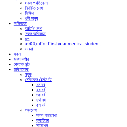
সকল প্রতিবেদন
নির্বাচিত লেখা
ভিডিও
গুনী মানুষ
অভিজ্ঞতা
অতিথি লেখা
সকল অভিজ্ঞতা
গল্প
ফার্স্ট ইয়ার
For First year medical student.
ভাবনা
সকল
জবস কর্ণার
কোয়াক হান্ট
ডাউনলোড
ইবুক
মেডিকেল টেক্সট বই
১ম বর্ষ
২য় বর্ষ
৩য় বর্ষ
৪র্থ বর্ষ
৫ম বর্ষ
পড়ালেখা
সকল পড়ালেখা
ক্যারিয়ার
সাজেশন