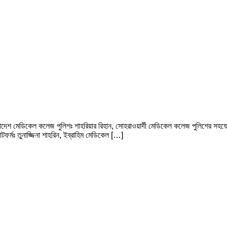
লাদেশ মেডিকেল কলেজ পুলিশঃ শাহরিয়ার রিহান, সোহরাওয়ার্দী মেডিকেল কলেজ পুলিশের সহযো
যাটফর্মঃ তুনাজ্জিনা শাহরিন, ইব্রাহিম মেডিকেল […]