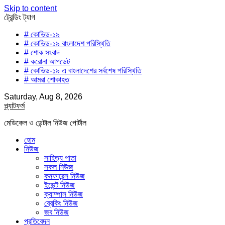
Skip to content
ট্রেন্ডিং ট্যাগ
# কোভিড-১৯
# কোভিড-১৯ বাংলাদেশ পরিস্থিতি
# শোক সংবাদ
# করোনা আপডেট
# কোভিড-১৯ এ বাংলাদেশের সর্বশেষ পরিস্থিতি
# আমরা শোকাহত
Saturday, Aug 8, 2026
প্ল্যাটফর্ম
মেডিকেল ও ডেন্টাল নিউজ পোর্টাল
হোম
নিউজ
সাহিত্য পাতা
সকল নিউজ
কনফারেন্স নিউজ
ইভেন্ট নিউজ
ক্যাম্পাস নিউজ
ব্রেকিং নিউজ
জব নিউজ
প্রতিবেদন