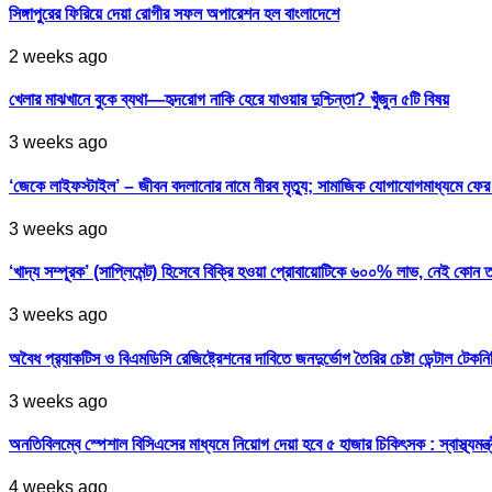
সিঙ্গাপুরের ফিরিয়ে দেয়া রোগীর সফল অপারেশন হল বাংলাদেশে
2 weeks ago
খেলার মাঝখানে বুকে ব্যথা—হৃদরোগ নাকি হেরে যাওয়ার দুশ্চিন্তা? খুঁজুন ৫টি বিষয়
3 weeks ago
‘জেকে লাইফস্টাইল’ – জীবন বদলানোর নামে নীরব মৃত্যু; সামাজিক যোগাযোগমাধ্যমে ফ
3 weeks ago
‘খাদ্য সম্পূরক’ (সাপ্লিমেন্ট) হিসেবে বিক্রি হওয়া প্রোবায়োটিকে ৬০০% লাভ, নেই কোন 
3 weeks ago
অবৈধ প্র‍্যাকটিস ও বিএমডিসি রেজিষ্ট্রেশনের দাবিতে জনদুর্ভোগ তৈরির চেষ্টা ডেন্টাল টেকন
3 weeks ago
অনতিবিলম্বে স্পেশাল বিসিএসের মাধ্যমে নিয়োগ দেয়া হবে ৫ হাজার চিকিৎসক : স্বাস্থ্যমন্ত্
4 weeks ago