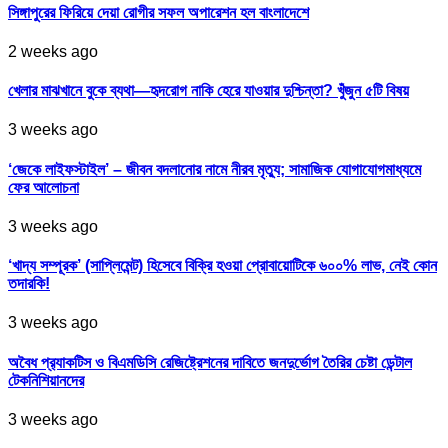
সিঙ্গাপুরের ফিরিয়ে দেয়া রোগীর সফল অপারেশন হল বাংলাদেশে
2 weeks ago
খেলার মাঝখানে বুকে ব্যথা—হৃদরোগ নাকি হেরে যাওয়ার দুশ্চিন্তা? খুঁজুন ৫টি বিষয়
3 weeks ago
‘জেকে লাইফস্টাইল’ – জীবন বদলানোর নামে নীরব মৃত্যু; সামাজিক যোগাযোগমাধ্যমে
ফের আলোচনা
3 weeks ago
‘খাদ্য সম্পূরক’ (সাপ্লিমেন্ট) হিসেবে বিক্রি হওয়া প্রোবায়োটিকে ৬০০% লাভ, নেই কোন
তদারকি!
3 weeks ago
অবৈধ প্র‍্যাকটিস ও বিএমডিসি রেজিষ্ট্রেশনের দাবিতে জনদুর্ভোগ তৈরির চেষ্টা ডেন্টাল
টেকনিশিয়ানদের
3 weeks ago