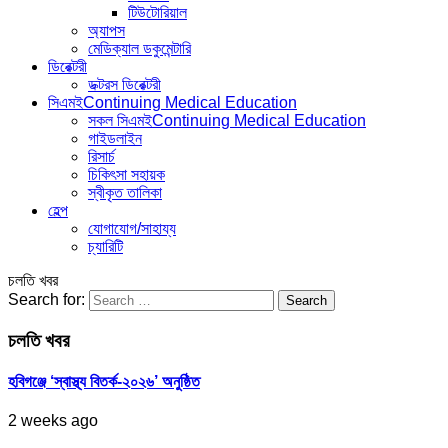
টিউটোরিয়াল
অ্যাপস
মেডিক্যাল ডকুমেন্টারি
ডিরেক্টরী
ডক্টরস ডিরেক্টরী
সিএমই
Continuing Medical Education
সকল সিএমই
Continuing Medical Education
গাইডলাইন
রিসার্চ
চিকিৎসা সহায়ক
স্বীকৃত তালিকা
হেল্প
যোগাযোগ/সাহায্য
চ্যারিটি
চলতি খবর
Search for:
চলতি খবর
হবিগঞ্জে ‘স্বাস্থ্য বিতর্ক-২০২৬’ অনুষ্ঠিত
2 weeks ago