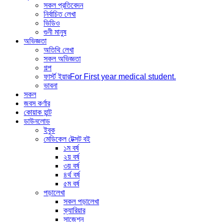
সকল প্রতিবেদন
নির্বাচিত লেখা
ভিডিও
গুনী মানুষ
অভিজ্ঞতা
অতিথি লেখা
সকল অভিজ্ঞতা
গল্প
ফার্স্ট ইয়ার
For First year medical student.
ভাবনা
সকল
জবস কর্ণার
কোয়াক হান্ট
ডাউনলোড
ইবুক
মেডিকেল টেক্সট বই
১ম বর্ষ
২য় বর্ষ
৩য় বর্ষ
৪র্থ বর্ষ
৫ম বর্ষ
পড়ালেখা
সকল পড়ালেখা
ক্যারিয়ার
সাজেশন