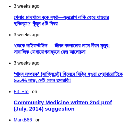
3 weeks ago
খেলার মাঝখানে বুকে ব্যথা—হৃদরোগ নাকি হেরে যাওয়ার
দুশ্চিন্তা? খুঁজুন ৫টি বিষয়
3 weeks ago
‘জেকে লাইফস্টাইল’ – জীবন বদলানোর নামে নীরব মৃত্যু;
সামাজিক যোগাযোগমাধ্যমে ফের আলোচনা
3 weeks ago
‘খাদ্য সম্পূরক’ (সাপ্লিমেন্ট) হিসেবে বিক্রি হওয়া প্রোবায়োটিকে
৬০০% লাভ, নেই কোন তদারকি!
Fit_Pro
on
Community Medicine written 2nd prof
(July, 2014) suggestion
MarkB86
on