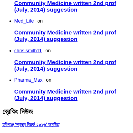
Community Medicine written 2nd prof
(July, 2014) suggestion
Med_Life
on
Community Medicine written 2nd prof
(July, 2014) suggestion
chris.smith11
on
Community Medicine written 2nd prof
(July, 2014) suggestion
Pharma_Max
on
Community Medicine written 2nd prof
(July, 2014) suggestion
ব্রেকিং নিউজ
হবিগঞ্জে ‘স্বাস্থ্য বিতর্ক-২০২৬’ অনুষ্ঠিত