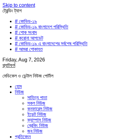
Skip to content
ট্রেন্ডিং ট্যাগ
# কোভিড-১৯
# কোভিড-১৯ বাংলাদেশ পরিস্থিতি
# শোক সংবাদ
# করোনা আপডেট
# কোভিড-১৯ এ বাংলাদেশের সর্বশেষ পরিস্থিতি
# আমরা শোকাহত
Friday, Aug 7, 2026
প্ল্যাটফর্ম
মেডিকেল ও ডেন্টাল নিউজ পোর্টাল
হোম
নিউজ
সাহিত্য পাতা
সকল নিউজ
কনফারেন্স নিউজ
ইভেন্ট নিউজ
ক্যাম্পাস নিউজ
ব্রেকিং নিউজ
জব নিউজ
প্রতিবেদন