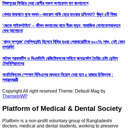
সিঙ্গাপুরের ফিরিয়ে দেয়া রোগীর সফল অপারেশন হল বাংলাদেশে
খেলার মাঝখানে বুকে ব্যথা—হৃদরোগ নাকি হেরে যাওয়ার দুশ্চিন্তা? খুঁজুন ৫টি বিষয়
‘জেকে লাইফস্টাইল’ – জীবন বদলানোর নামে নীরব মৃত্যু; সামাজিক যোগাযোগমাধ্যমে
ফের আলোচনা
‘খাদ্য সম্পূরক’ (সাপ্লিমেন্ট) হিসেবে বিক্রি হওয়া প্রোবায়োটিকে ৬০০% লাভ, নেই কোন
তদারকি!
অবৈধ প্র‍্যাকটিস ও বিএমডিসি রেজিষ্ট্রেশনের দাবিতে জনদুর্ভোগ তৈরির চেষ্টা ডেন্টাল
টেকনিশিয়ানদের
অনতিবিলম্বে স্পেশাল বিসিএসের মাধ্যমে নিয়োগ দেয়া হবে ৫ হাজার চিকিৎসক :
স্বাস্থ্যমন্ত্রী
Copyright All right reserved Theme: Default Mag by
ThemeInWP
Platform of Medical & Dental Society
Platform is a non-profit voluntary group of Bangladeshi
doctors, medical and dental students, working to preserve